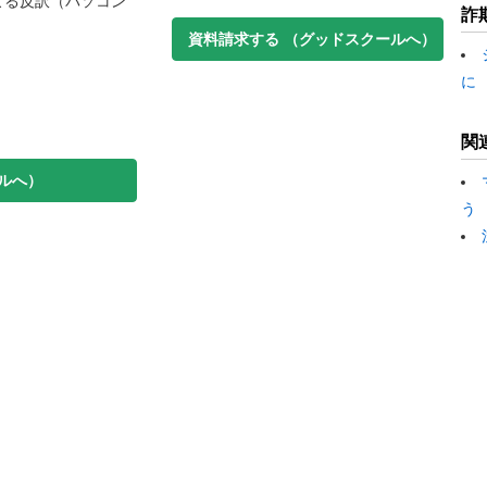
よる反訳（パソコン
詐
資料請求する
（グッドスクールへ）
に
関
ルへ）
う