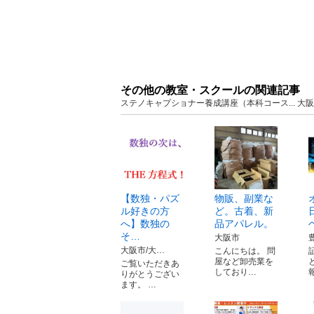
その他の教室・スクールの関連記事
ステノキャプショナー養成講座（本科コース... 
【数独・パズ
物販、副業な
ル好きの方
ど。古着、新
へ】数独の
品アパレル。
そ…
大阪市
大阪市/大…
こんにちは。 問
屋など卸売業を
ご覧いただきあ
しており…
りがとうござい
ます。 …