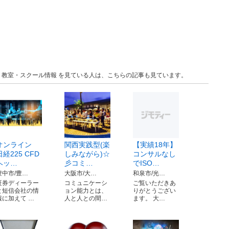
大阪 教室・スクール情報 を見ている人は、こちらの記事も見ています。
オンライン
関西実践型(楽
【実績18年】
日経225 CFD
しみながら)☆
コンサルなし
ヘッ…
彡コミ…
でISO…
豊中市/豊…
大阪市/大…
和泉市/光…
証券ディーラー
コミュニケーシ
ご覧いただきあ
と短信会社の情
ョン能力とは、
りがとうござい
報に加えて …
人と人との間…
ます。 大…