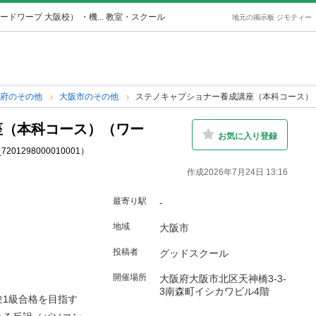
ワープ 大阪校） ・機... 教室・スクール
地元の掲示板 ジモティー
阪府のその他
大阪市のその他
ステノキャプショナー養成講座（本科コース）
座（本科コース）（ワー
お気に入り登録
c_7201298000010001）
作成2026年7月24日 13:16
最寄り駅
-
地域
大阪市
投稿者
グッドスクール
開催場所
大阪府大阪市北区天神橋3-3-
3南森町イシカワビル4階
1級合格を目指す