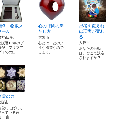
無料！物販ス
心の隙間の満
思考を変えれ
クール
たし方
ば現実が変わ
る
枚方市/星…
大阪市
大阪市
物販暦10年のプ
心とは、どのよ
ロが、フリマア
うな構造なので
あなたの行動
プリでの出…
しょう。 …
は、どこで決定
されますか？ …
言霊の力
大阪市
普段なにげなく
使っている言
葉。 言…