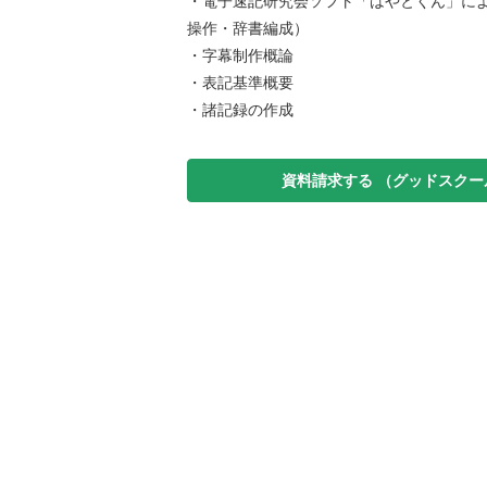
・電子速記研究会ソフト「はやとくん」に
操作・辞書編成）
・字幕制作概論
・表記基準概要
・諸記録の作成
資料請求する
（グッドスクー