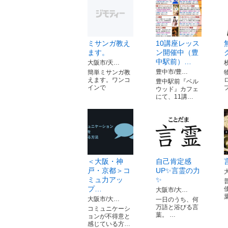
ミサンガ教え
10講座レッス
ます。
ン開催中（豊
中駅前）…
大阪市/天…
豊中市/豊…
簡単ミサンガ教
えます。ワンコ
豊中駅前『ベル
インで
ウッド』カフェ
にて、11講…
＜大阪・神
自己肯定感
戸・京都＞コ
UP✨言霊の力
ミュ力アッ
✨
プ…
大阪市/大…
大阪市/大…
一日のうち、何
万語と浴びる言
コミュニケーシ
葉。 …
ョンが不得意と
感じている方…