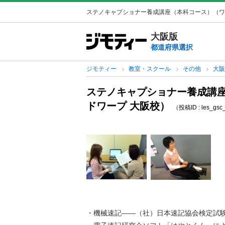
ステノキャプショナー養成講座（本科コース）（ワード
大阪版
都道府県選択
ジモティー
教室・スクール
その他
大
ステノキャプショナー養成講
ドワープ 大阪校）
（投稿ID : les_gs
・機械速記――（社）日本速記協会検定試験