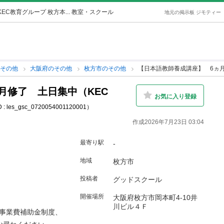
C教育グループ 枚方本... 教室・スクール
地元の掲示板 ジモティー
その他
大阪府のその他
枚方市のその他
【日本語教師養成講座】 6ヵ月
月修了 土日集中（KEC
お気に入り登録
: les_gsc_0720054001120001）
作成2026年7月23日 03:04
最寄り駅
-
地域
枚方市
投稿者
グッドスクール
開催場所
大阪府枚方市岡本町4-10井
川ビル４Ｆ
事業費補助金制度、