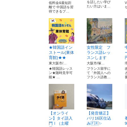
を話したい学び
低料金&最短距
たい方はいま…
離で 中国語を習
得できるプ…
★韓国語イン
女性限定 フ
ストール(東体
ランス語レッ
育館)★★
スンします
東大阪市/…
大阪市/塚…
★韓国語レッス
フランス留学に
ン★随時見学可
て「外国人への
能★ …
フランス語教…
【オンライ
【発音矯正】
ン】タイ語入
パリ16区仕込
門Ⅰ（土曜
み🇫🇷✨