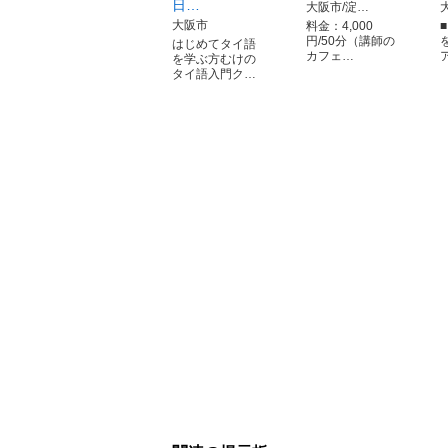
日…
大阪市/淀…
大阪市
料金：4,000
円/50分（講師の
はじめてタイ語
カフェ…
を学ぶ方むけの
タイ語入門ク…