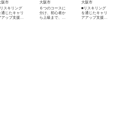
大阪市
大阪市
大阪市
■リスキリング
６つのコースに
■リスキリング
を通じたキャリ
分け、初心者か
を通じたキャリ
アアップ支援…
ら上級まで、…
アアップ支援…