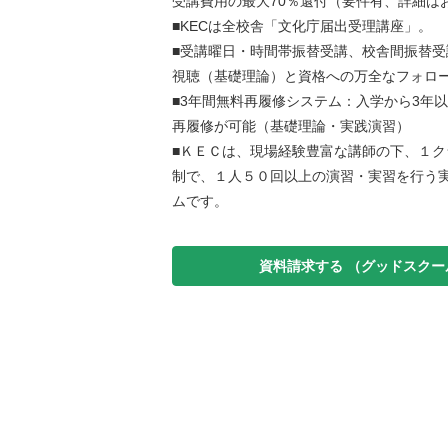
受講費用の最大70％還付（要件有、詳細は
■KECは全校舎「文化庁届出受理講座」。
■受講曜日・時間帯振替受講、校舎間振替受
視聴（基礎理論）と資格への万全なフォロ
■3年間無料再履修システム：入学から3年
再履修が可能（基礎理論・実践演習）
■ＫＥＣは、現場経験豊富な講師の下、１ク
制で、１人５０回以上の演習・実習を行う
ムです。
資料請求する
（グッドスクー