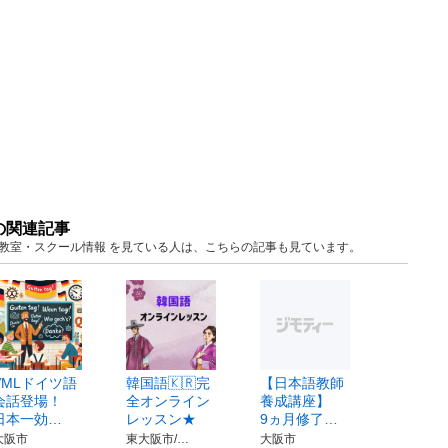
の関連記事
阪 教室・スクール情報 を見ている人は、こちらの記事も見ています。
VMLドイツ語
韓国語🇰🇷完
【日本語教師
会話登場！
全オンライン
養成講座】
日本一効…
レッスン★
9ヵ月修了…
大阪市
東大阪市/…
大阪市