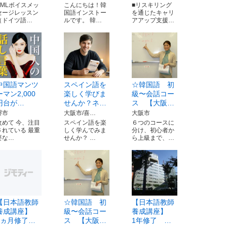
VMLボイスメッ
こんにちは！韓
■リスキリング
セージレッスン
国語インストー
を通じたキャリ
（ドイツ語…
ルです。 韓…
アアップ支援…
中国語マンツ
スペイン語を
☆韓国語 初
ーマン2,000
楽しく学びま
級〜会話コー
円台が…
せんか？ネ…
ス 【大阪…
堺市
大阪市/喜…
大阪市
改めて 今、注目
スペイン語を楽
６つのコースに
されている 最重
しく学んでみま
分け、初心者か
要な…
せんか？ …
ら上級まで、…
【日本語教師
☆韓国語 初
【日本語教師
養成講座】
級〜会話コー
養成講座】
9ヵ月修了…
ス 【大阪…
1年修了 …