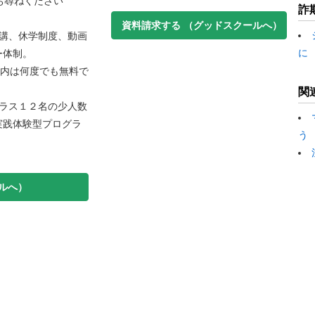
お尋ねください
詐
資料請求する
（グッドスクールへ）
講、休学制度、動画
に
ー体制。
以内は何度でも無料で
関
ラス１２名の少人数
実践体験型プログラ
う
ルへ）