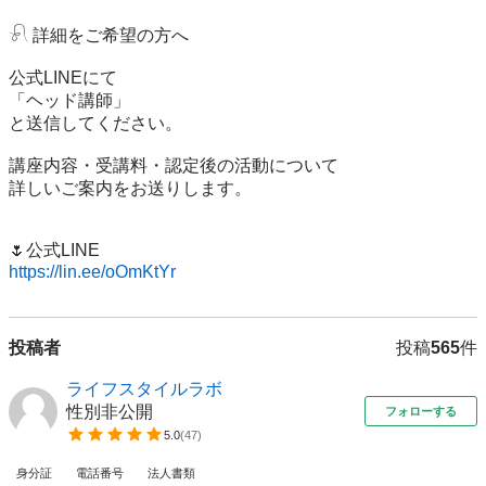
𓍯 詳細をご希望の方へ

公式LINEにて

「ヘッド講師」

と送信してください。

講座内容・受講料・認定後の活動について

詳しいご案内をお送りします。

https://lin.ee/oOmKtYr
投稿者
投稿
565
件
ライフスタイルラボ
性別非公開
フォローする
5.0
(
47
)
身分証
電話番号
法人書類