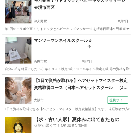
特別企画！リトミックとベビーキッズマッサージ
＠堺市西区
津久野駅
8月2日
年1回のコラボ企画！ リトミックとベビーキッズマッサージ を堺市西区津久野教室で開催
大阪
堺市
津久野駅
ベビーマッサージ
先生
マンツーマンネイルスクール☆
高槻市駅
8月2日
自分の爪を綺麗にしたい方 ネイリスト検定3級・ジェルネイル検定初級 等の資格を取りた
大阪
高槻市
高槻市駅
ネイル
マンツーマン
【1日で資格が取れる】ヘアセットマイスター検定
資格取得コース（日本ヘアセットスクール （Ja
pan Hair Set School） 【JHSS大阪本校】お仕事
大阪市
提携サイト
しながら学べる♪）
1日で資格が取得できる【ヘアセットマイスター検定資格講座】です。 未経験者の方・経
大阪
大阪市
ヘアメイク
【求・古い人形】夏休みに出てきたもの
状態が悪くてもOK🙆‍♀️査定0円‼️