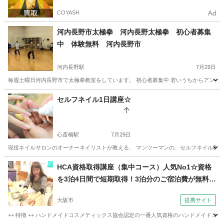
COYASH
Ad
河内長野市太極拳 河内長野太極拳 初心者募集
中 体験無料 河内長野市
河内長野駅
7月29日
毎週土曜日河内長野市で太極拳教室をしています。 初心者募集中 若いうちからアンチエイ
大阪
河内長野市
河内長野駅
その他
初心者
セルフネイル1日講座☆
心斎橋駅
7月29日
現役ネイルサロンのオーナーネイリストが教える、 マンツーマンの、セルフネイル教室です
大阪
大阪市
心斎橋駅
ネイル
HCA資格取得講座（集中コース）人気No1☆資格
を3泊4日間で短期取得！3泊分のご宿泊費が無料
に！！（ハンドメイドコスメティックス協会 H.C.
大阪市
提携サイト
A認定校 EternoBela（エテルノベーラ））
++ 特徴 ++ ハンドメイドコスメティックス協会認定の一番人気資格のハンドメイド