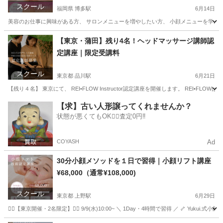
スクール
福岡県 博多駅
6月14日
美容のお仕事に興味がある方、 サロンメニューを増やしたい方、 小顔メニューを学んでみたい方
福岡
福岡市
博多駅
リフトアップ
小顔
【東京・蒲田】残り4名！ヘッドマッサージ講師認
定講座｜限定受講料
スクール
東京都 品川駅
6月21日
【残り４名】 東京にて、 REI•FLOW Instructor認定講座を開催します。 REI•
東京
江東区
品川駅
美容健康
講座
【求】古い人形譲ってくれませんか？
状態が悪くてもOK🙆‍♀️査定0円‼️
COYASH
Ad
30分小顔メソッドを１日で習得｜小顔リフト講座
¥68,000（通常¥108,000)
スクール
東京都 上野駅
6月29日
❤️‍🔥【東京開催・2名限定】❤️‍🔥 9/9(水)10:00~ ＼ 1Day・4時間で習得 ／ 🦴 Y