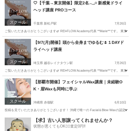
東京
墨田区
上野駅
その他
小顔
🤍【千葉→東京開催】限定2名𓂃𓈒𓏸 新感覚ドライ
ヘッド講座 PROコース
スクール
千葉県 新松戸駅
7月26日
ご覧いただきありがとうございます🌿 REI•FLOW Academy代表 **Marie**です。 東京都
千葉
松戸市
新松戸駅
ヘッドスパ
ヘッド
【9/7(月)開催】頭から全身までゆるむ🌷１DAYド
ライヘッド講座
スクール
埼玉県 越谷レイクタウン駅
7月26日
ご覧いただきありがとうございます🌿 REI•FLOW Academy代表 **Marie**です。 東
埼玉
川越市
越谷レイクタウン駅
快眠
ヘッド
【那覇市開催】フェイシャルWax講座｜未経験O
K・眉Waxも同時に学ぶ
スクール
沖縄県 赤嶺駅
6月10日
投稿を見ていただきありがとうございます！ 沖縄で唯一の Facial＆Blow Waxの認
沖縄
宮古郡
赤嶺駅
美容健康
フェイシャル
【求】古い人形譲ってくれませんか？
状態が悪くてもOK🙆‍♀️査定0円‼️