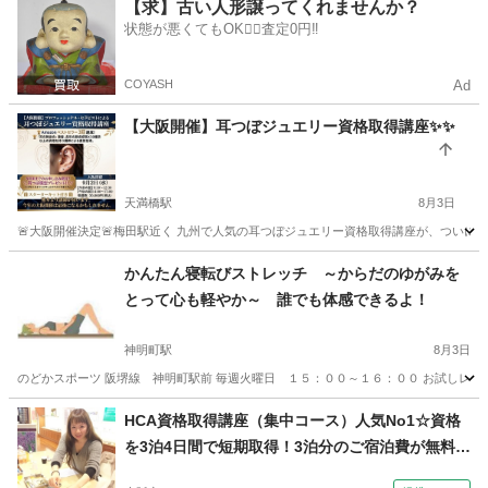
大阪
堺市
栂・美木多駅
エステ
【求】古い人形譲ってくれませんか？
状態が悪くてもOK🙆‍♀️査定0円‼️
COYASH
Ad
【大阪開催】耳つぼジュエリー資格取得講座✨✨
天満橋駅
8月3日
🚨大阪開催決定🚨梅田駅近く 九州で人気の耳つぼジュエリー資格取得講座が、ついに大阪
大阪
大阪市
天満橋駅
足つぼ
つぼ
かんたん寝転びストレッチ ～からだのゆがみを
とって心も軽やか～ 誰でも体感できるよ！
神明町駅
8月3日
のどかスポーツ 阪堺線 神明町駅前 毎週火曜日 １５：００～１６：００ お試しレッス
大阪
堺市
神明町駅
その他
レッスン
HCA資格取得講座（集中コース）人気No1☆資格
を3泊4日間で短期取得！3泊分のご宿泊費が無料
に！！（ハンドメイドコスメティックス協会 H.C.