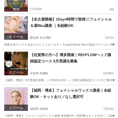
COYASH
Ad
【名古屋開催】1Day4時間で習得❤️‍🔥フェイシャル
＆眉Wax講座 ｜未経験OK
スクール
愛知県 名古屋駅
7月7日
投稿を見ていただきありがとうございます！ Facial＆Brow Waxの認定スクール⭐️ 
愛知
名古屋市
名古屋駅
その他
フェイシャル
【佐賀県の方へ】博多開催｜REI•FLOWヘッド講
師認定コース 8月受講生募集
スクール
佐賀県 鳥栖駅
6月30日
【福岡・博多】 8月受講生募集𓂃𓈒𓏸 REI•FLOWヘッド講座 講師認定コースのご案内
佐賀
佐賀市
鳥栖駅
ヘッドスパ
ヘッド
【福岡・博多】フェイシャルワックス講座｜未経
験OK・キットあり／なし選択可
スクール
福岡県 博多駅
7月13日
【福岡・博多】 フェイシャルワックス講座 未経験OK｜初回導入キット付き🤍 ご覧いただきありが