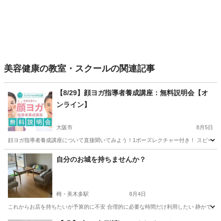
美容健康の教室・スクールの関連記事
【8/29】顔ヨガ指導者養成講座：無料説明会【オ
ンライン】
大阪市
8月5日
顔ヨガ指導者養成講座について直接聞いてみよう！1ポーズレクチャー付き！ スピーカー
大阪
大阪市
リフトアップ
フェイシャル
自分のお城を持ちませんか？
栂・美木多駅
8月4日
これからお店を持ちたいが予算的に不安 合理的に必要な時間だけ利用したい 静かできれい