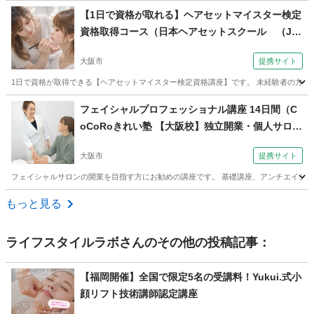
大阪
大阪市
エステ
【1日で資格が取れる】ヘアセットマイスター検定
資格取得コース（日本ヘアセットスクール （Ja
pan Hair Set School） 【JHSS大阪本校】お仕事
大阪市
提携サイト
しながら学べる♪）
1日で資格が取得できる【ヘアセットマイスター検定資格講座】です。 未経験者の方・経
大阪
大阪市
ヘアメイク
フェイシャルプロフェッショナル講座 14日間（C
oCoRoきれい塾 【大阪校】独立開業・個人サロン
専門エステスクール）
大阪市
提携サイト
フェイシャルサロンの開業を目指す方にお勧めの講座です。 基礎講座、アンチエイジ
大阪
大阪市
エステ
もっと見る
ライフスタイルラボ
さんのその他の投稿記事：
【福岡開催】全国で限定5名の受講料！Yukui.式小
顔リフト技術講師認定講座