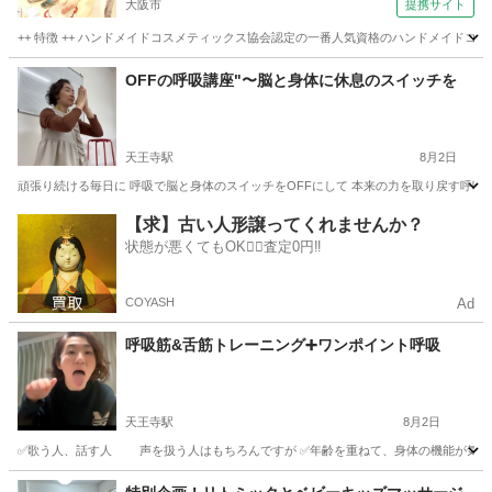
大阪市
提携サイト
A認定校 EternoBela（エテルノベーラ））
++ 特徴 ++ ハンドメイドコスメティックス協会認定の一番人気資格のハンドメイド
大阪
大阪市
エステ
OFFの呼吸講座"〜脳と身体に休息のスイッチを
天王寺駅
8月2日
頑張り続ける毎日に 呼吸で脳と身体のスイッチをOFFにして 本来の力を取り戻す呼吸法で
大阪
大阪市
天王寺駅
快眠
状態
【求】古い人形譲ってくれませんか？
状態が悪くてもOK🙆‍♀️査定0円‼️
COYASH
Ad
呼吸筋&舌筋トレーニング➕ワンポイント呼吸
天王寺駅
8月2日
✅歌う人、話す人 声を扱う人はもちろんですが ✅年齢を重ねて、身体の機能が気になる方
大阪
大阪市
天王寺駅
快眠
キー