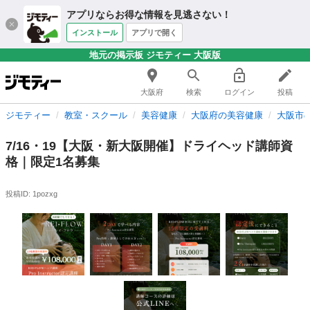
アプリならお得な情報を見逃さない！
インストール
アプリで開く
地元の掲示板 ジモティー 大阪版
大阪府
検索
ログイン
投稿
ジモティー
教室・スクール
美容健康
大阪府の美容健康
大阪市
7/16・19【大阪・新大阪開催】ドライヘッド講師資
格｜限定1名募集
投稿ID: 1pozxg