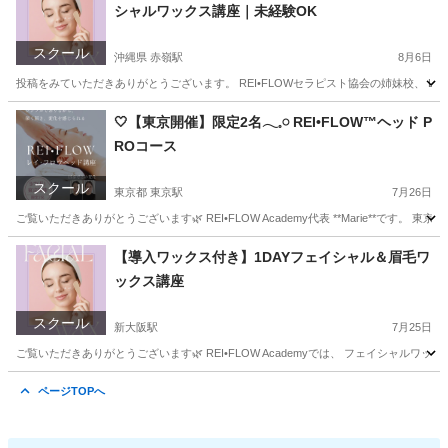
シャルワックス講座｜未経験OK
スクール
沖縄県 赤嶺駅
8月6日
投稿をみていただきありがとうございます。 REI•FLOWセラピスト協会の姉妹校、 Light
沖縄
那覇市
赤嶺駅
美容健康
フェイシャル
🤍【東京開催】限定2名𓂃𓈒𓏸 REI•FLOW™ヘッド P
ROコース
スクール
東京都 東京駅
7月26日
ご覧いただきありがとうございます🌿 REI•FLOW Academy代表 **Marie**です。 東京都
東京
江東区
東京駅
ヘッドスパ
ヘッド
【導入ワックス付き】1DAYフェイシャル＆眉毛ワ
ックス講座
スクール
新大阪駅
7月25日
ご覧いただきありがとうございます🌿 REI•FLOW Academyでは、 フェイシャル
大阪
大阪市
新大阪駅
その他
眉毛
ページTOPへ