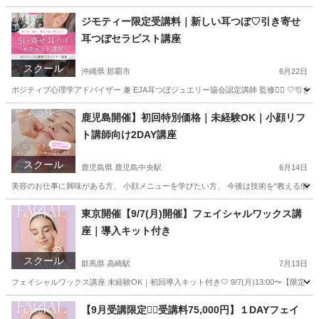
福岡
福岡市
博多駅
その他
フェイシャル
ジモティー限定受講料｜新しい耳つぼ♡引き寄せ
耳つぼセラピスト講座
スクール
沖縄県 那覇市
6月22日
ポジティブ心理学アドバイザー 兼 EJA耳つぼジュエリー協会認定講師 監修❤️‍🔥 🤍
沖縄
那覇市
美容健康
つぼ
鹿児島開催】初回特別価格｜未経験OK｜小顔リフ
ト講師向け2DAY講座
スクール
鹿児島県 鹿児島中央駅
6月14日
美容のお仕事に興味がある方、 小顔メニューを学びたい方、 今後は技術を“教える側”として
鹿児島
鹿児島市
鹿児島中央駅
リフトアップ
小顔
東京開催【9/7(月)開催】フェイシャルワックス講
座｜導入キット付き
スクール
群馬県 高崎駅
7月13日
フェイシャルワックス講座 未経験OK｜初回導入キット付き🤍 9/7(月)13:00〜【限定２名】 ご
群馬
前橋市
高崎駅
スキンケア
フェイシャル
【9月受講限定❤️‍🔥受講料75,000円】１DAYフェイ