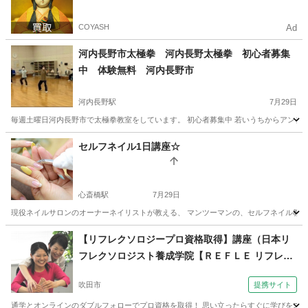
COYASH
Ad
河内長野市太極拳 河内長野太極拳 初心者募集
中 体験無料 河内長野市
河内長野駅
7月29日
毎週土曜日河内長野市で太極拳教室をしています。 初心者募集中 若いうちからアンチエイ
大阪
河内長野市
河内長野駅
その他
初心者
セルフネイル1日講座☆
心斎橋駅
7月29日
現役ネイルサロンのオーナーネイリストが教える、 マンツーマンの、セルフネイル教室です
大阪
大阪市
心斎橋駅
ネイル
【リフレクソロジープロ資格取得】講座（日本リ
フレクソロジスト養成学院【ＲＥＦＬＥ リフレ】
大阪校）
吹田市
提携サイト
通学とオンラインのダブルフォローでプロ資格を取得！ 思い立ったらすぐに学びをスター