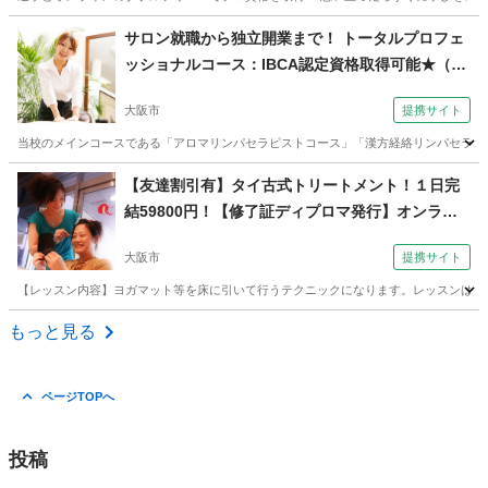
大阪
吹田市
リフレクソロジー
サロン就職から独立開業まで！ トータルプロフェ
ッショナルコース：IBCA認定資格取得可能★（日
本 アロマ マイスタースクール【AEAJ認定／IBCA
大阪市
提携サイト
認定】 大阪本校）
当校のメインコースである「アロマリンパセラピストコース」「漢方経絡リンパセラピス
大阪
大阪市
マッサージ
【友達割引有】タイ古式トリートメント！１日完
結59800円！【修了証ディプロマ発行】オンライ
ンも（コミュニケーションサロン サブリナ 大阪
大阪市
提携サイト
校）
【レッスン内容】ヨガマット等を床に引いて行うテクニックになります。レッスンは学科
大阪
大阪市
マッサージ
もっと見る
ページTOPへ
投稿