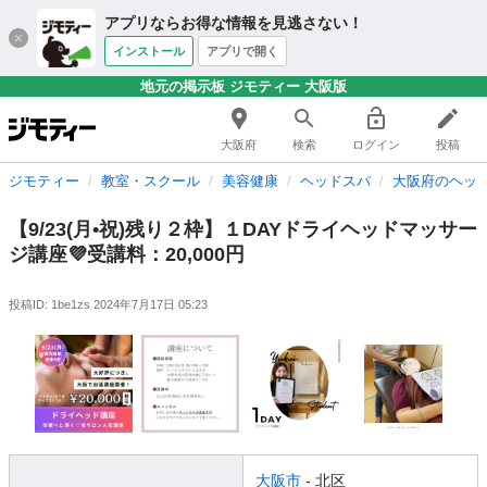
アプリならお得な情報を見逃さない！
インストール
アプリで開く
地元の掲示板 ジモティー 大阪版
大阪府
検索
ログイン
投稿
ジモティー
教室・スクール
美容健康
ヘッドスパ
大阪府のヘッ
【9/23(月•祝)残り２枠】１DAYドライヘッドマッサー
ジ講座💜受講料：20,000円
投稿ID: 1be1zs
2024年7月17日 05:23
大阪市
- 北区