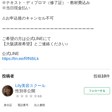
※テキスト・ディプロマ（修了証）・教材費込み

※当日現金払い

⚠️お申込後のキャンセル不可

ーーーーーーーーーーーーーーーーーーーーーーー

ご希望の方は公式LINEにて

【大阪講座希望】とご連絡ください♪

https://lin.ee/RfN8iLk
投稿者
投稿
10
件
Lily美容スクール
性別非公開
フォローする
0.0
身分証
電話番号
法人書類