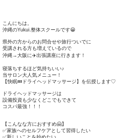
こんにちは。

沖縄のYukui.整体スクールです😀

県外の方からのお問合せや旅行ついでに

受講される方も増えているので

沖縄→大阪に✈️出張講座に行きます！

寝落ちするほど気持ちいい♪

当サロン大人気メニュー！

【快眠💤ドライヘッドマッサージ】を伝授します♡

ドライヘッドマッサージは

設備投資も少なくどこでもできて

コスパ最強！！！

【こんなな方におすすめ🤗】

✅家族へのセルフケアとして習得したい

✅新しいことを始めたい
