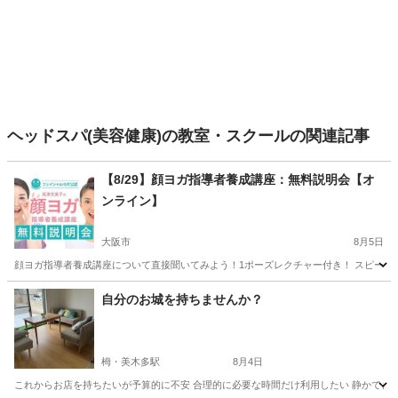
ヘッドスパ(美容健康)の教室・スクールの関連記事
【8/29】顔ヨガ指導者養成講座：無料説明会【オ
ンライン】
大阪市
8月5日
顔ヨガ指導者養成講座について直接聞いてみよう！1ポーズレクチャー付き！ スピーカー
大阪
大阪市
リフトアップ
フェイシャル
自分のお城を持ちませんか？
栂・美木多駅
8月4日
これからお店を持ちたいが予算的に不安 合理的に必要な時間だけ利用したい 静かできれい