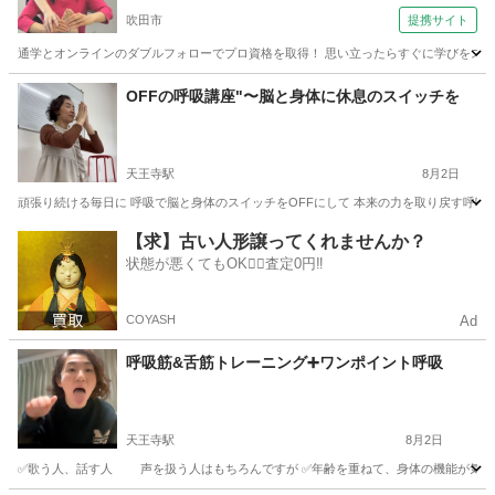
大阪校）
吹田市
提携サイト
通学とオンラインのダブルフォローでプロ資格を取得！ 思い立ったらすぐに学びをスター
大阪
吹田市
リフレクソロジー
OFFの呼吸講座"〜脳と身体に休息のスイッチを
天王寺駅
8月2日
頑張り続ける毎日に 呼吸で脳と身体のスイッチをOFFにして 本来の力を取り戻す呼吸法で
大阪
大阪市
天王寺駅
快眠
状態
【求】古い人形譲ってくれませんか？
状態が悪くてもOK🙆‍♀️査定0円‼️
COYASH
Ad
呼吸筋&舌筋トレーニング➕ワンポイント呼吸
天王寺駅
8月2日
✅歌う人、話す人 声を扱う人はもちろんですが ✅年齢を重ねて、身体の機能が気になる方