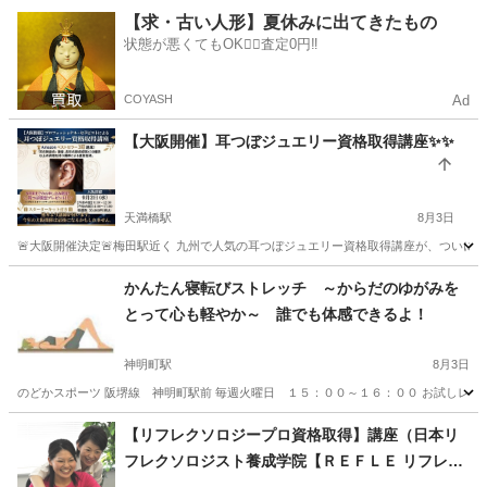
大阪
堺市
栂・美木多駅
エステ
【求・古い人形】夏休みに出てきたもの
状態が悪くてもOK🙆‍♀️査定0円‼️
COYASH
Ad
【大阪開催】耳つぼジュエリー資格取得講座✨✨
天満橋駅
8月3日
🚨大阪開催決定🚨梅田駅近く 九州で人気の耳つぼジュエリー資格取得講座が、ついに大阪
大阪
大阪市
天満橋駅
足つぼ
つぼ
かんたん寝転びストレッチ ～からだのゆがみを
とって心も軽やか～ 誰でも体感できるよ！
神明町駅
8月3日
のどかスポーツ 阪堺線 神明町駅前 毎週火曜日 １５：００～１６：００ お試しレッス
大阪
堺市
神明町駅
その他
レッスン
【リフレクソロジープロ資格取得】講座（日本リ
フレクソロジスト養成学院【ＲＥＦＬＥ リフレ】