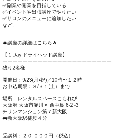
✅副業や開業を目指している

✅イベントや出張講座でやりたい

✅サロンのメニューに追加したい

など。

🔥講座の詳細はこちら🔥

【１Day ドライヘッド講座】

ーーーーーーーーーーーーーーーーーーーーーー

残り2名様

開催日：9/23(月•祝)／10時〜１２時

お申込期限：８/３１(土）まで

場所：レンタルスペースこもれび

大阪府 大阪市淀川区 西中島 6-2 -3

チサンマンション第７新大阪

🚃新大阪駅徒歩４分

受講料：２０,０００円（税込）
