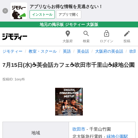
アプリならお得な情報を見逃さない！
インストール
アプリで開く
地元の掲示板 ジモティー 大阪版
大阪府
検索
ログイン
投稿
ジモティー
教室・スクール
英語
英会話
大阪府の英会話
吹田
7月15日(水)☕️英会話カフェ☕️吹田市千里山☕️緑地公園
投稿ID: 1oxyf6
吹田市
- 千里山竹園
地域
北大阪急行電鉄 -
緑地公園駅