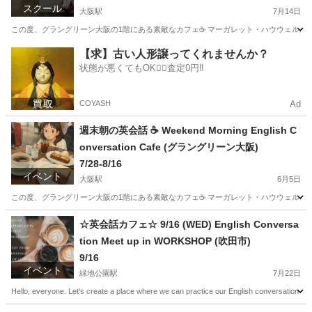
スクール
大阪駅
7月14日
この度、グラングリーン大阪の1階にある素敵なカフェ☕️ マーガレット・ハウウェルさんに
大阪
大阪市
大阪駅
英会話
マーガレット
【求】古い人形譲ってくれませんか？
状態が悪くてもOK🙆‍♀️査定0円‼️
COYASH
Ad
週末朝の英会話 ☕️ Weekend Morning English C
onversation Cafe (グラングリーン大阪)
7/28-8/16
イベント
大阪駅
6月5日
この度、グラングリーン大阪の1階にある素敵なカフェ☕️ マーガレット・ハウウェルさんにて 週末朝の英会話
大阪
大阪市
大阪駅
セミナー
Meetup
☆英会話カフェ☆ 9/16 (WED) English Conversa
tion Meet up in WORKSHOP (吹田市)
9/16
イベント
緑地公園駅
7月22日
Hello, everyone. Let's create a place where we can practice our English conversation skills