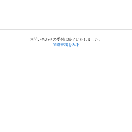
お問い合わせの受付は終了いたしました。
関連投稿をみる
初めての方へ
利用規約
プライバシーポリシー
プライバシー・ステートメント
健全化に資する運用方針
お問い合わせ
運営会社
サイトマップ
ご利用ガイド
フリーワードで探す
PC版で表示
都道府県選択