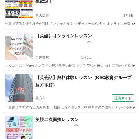
生歓迎！
東大阪市
8月6日
仕事で英語を使う機会が増えていませんか？ ✅ 英文メール作成 ✅ オンライン会議・プレゼ
大阪
東大阪市
ビジネス英語
社会人
【英語】オンラインレッスン
泉佐野駅
8月6日
こんにちは！ Maysオンライン英語教室の福田です^^ 英検本番に向けて頑張ってる方、
大阪
泉佐野市
泉佐野駅
英語/基礎英語
シニア
【英会話】無料体験レッスン（KEC教育グループ
枚方本校）
枚方市
提携サイト
「真剣に学習する人のみ募集」 初回はガイダンス（指導内容のご説明）とレベルチェッ
大阪
枚方市
英会話
英検二次面接レッスン