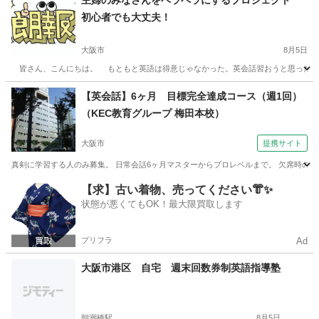
主婦のみなさんをペラペラにするプロジェクト
初心者でも大丈夫！
大阪市
8月5日
皆さん、こんにちは。 もともと英語は得意じゃなかった。英会話習おうと思ったけど
大阪
大阪市
英会話
レッスン
【英会話】6ヶ月 目標完全達成コース（週1回）
（KEC教育グループ 梅田本校）
大阪市
提携サイト
真剣に学習する人のみ募集。 日常会話6ヶ月マスターからプロレベルまで。 欠席時の補
大阪
大阪市
英会話
【求】古い着物、売ってください👘✨
状態が悪くてもOK！最大限買取します
プリフラ
Ad
大阪市港区 自宅 週末回数券制英語指導塾
朝潮橋駅
8月5日