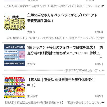
こんにちは！大学1年生のかりんです！ 高校生の頃から英語を勉強しており、将来は英
大阪
大阪市
朝潮橋駅
英語/基礎英語
回数券
主婦のみなさんをペラペラにするプロジェクト
新規受講生募集！
大阪市
8月5日
英語は喋れるようになりたいって気持ちはあるけど、実際のところペラペラになれるな
大阪
大阪市
英会話
月謝
5回レッスン＋毎日のフォローで目標を達成！ 弱
点分析×個別設計で迷わずスコアUP！300件以上の
指導実績
大阪市
8月5日
-------------------------------------------------------------- ✅独学で
大阪
大阪市
TOEIC(R)テスト
弱点
【東大阪｜英会話 生徒募集中✨無料体験受付
中！】
東大阪市
8月5日
【東大阪｜英会話 生徒募集中✨無料体験受付中！】 「英語を話せるようになりたい！」 そん