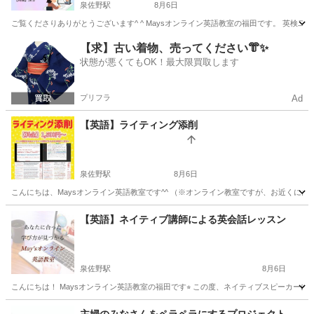
泉佐野駅
8月6日
ご覧くださりありがとうございます^ ^ Maysオンライン英語教室の福田です。 英検二
大阪
泉佐野市
泉佐野駅
英検
オンライン
【求】古い着物、売ってください👘✨
状態が悪くてもOK！最大限買取します
プリフラ
Ad
【英語】ライティング添削
泉佐野駅
8月6日
こんにちは、Maysオンライン英語教室です^^ （※オンライン教室ですが、お近くにお
大阪
泉佐野市
泉佐野駅
英語
YouTube
【英語】ネイティブ講師による英会話レッスン
泉佐野駅
8月6日
こんにちは！ Maysオンライン英語教室の福田です⭐︎ この度、ネイティブスピーカーに
大阪
泉佐野市
泉佐野駅
英語
先生