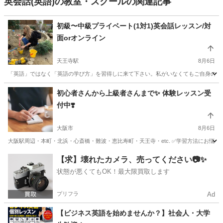
英会話(英語)の教室・スクールの関連記事
初級〜中級プライベート(1対1)英会話レッスン/対
面orオンライン
天王寺駅
8月6日
「英語」ではなく「英語の学び方」を習得しに来て下さい。私がいなくてもご自身の力で
大阪
大阪市
天王寺駅
英会話
レッスン
初心者さんから上級者さんまで✨ 体験レッスン受
付中❣️
大阪市
8月6日
大阪駅周辺・本町・北浜・心斎橋・難波・恵比寿町・天王寺・etc. ✅学習方法にお悩み
大阪
大阪市
英語
プロフィール
【求】壊れたカメラ、売ってください📷✨
状態が悪くてもOK！最大限買取します
プリフラ
Ad
【ビジネス英語を始めませんか？】社会人・大学