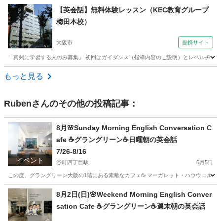
大阪
東大阪市
旅行英語
無料
【英会話】無料体験レッスン（KEC教育グループ
梅田本校）
大阪市
提携サイト
「真剣に学習する人のみ募集」 初回はガイダンス（指導内容のご説明）とレベルチェッ
大阪
大阪市
英会話
もっと見る
Ruben
さんのその他の投稿記事：
8月🌸Sunday Morning English Conversation C
afe ☕️グラングリーン☕️日曜朝の英会話
7/26-8/16
イベント
谷町四丁目駅
6月5日
この度、グラングリーン大阪の1階にある素敵なカフェ☕️ マーガレット・ハウウェルさんにて ⁡ 週末朝の英
大阪
大阪市
谷町四丁目駅
ワークショップ
Meetup
8月2日(日)🌸Weekend Morning English Conver
sation Cafe ☕️グラングリーン☕️週末朝の英会話