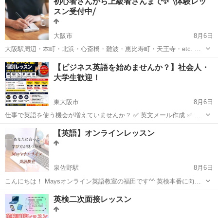
初心者さんから上級者さんまで✨ ⧹体験レッ
フェッショナル講師陣が目標達成するまで、徹底的に指導・支援を行
スン受付中⧸
います。 ※保証制度の適...
大阪市
8月6日
大阪駅周辺・本町・北浜・心斎橋・難波・恵比寿町・天王寺・etc. ✅
学習方法にお悩みの方 ✅これから勉強を始める方 ✅自分のレベルを知
大阪
大阪市
英語
プロフィール
【ビジネス英語を始めませんか？】社会人・
りたい ✅自分に合った学習法が知りたい ✅どうやったら話せるように
大学生歓迎！
なるの...
東大阪市
8月6日
仕事で英語を使う機会が増えていませんか？ ✅ 英文メール作成 ✅ オ
ンライン会議・プレゼンテーション ✅ 電話対応・接客英語 ✅ 面接・
大阪
東大阪市
ビジネス英語
社会人
【英語】オンラインレッスン
転職対策 ✅ TOEIC・ビジネス英語対策 一人ひとりのお仕事や...
泉佐野駅
8月6日
こんにちは！ Maysオンライン英語教室の福田です^^ 英検本番に向け
て頑張ってる方、 受験生の皆様、 ＼大歓迎です！／ 無料体験レッス
大阪
泉佐野市
泉佐野駅
英語/基礎英語
シニア
英検二次面接レッスン
ン実施中！ ※塾代助成対象教室ですので、...