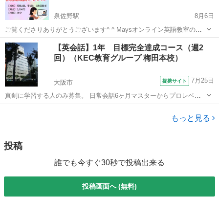
泉佐野駅
8月6日
ご覧くださりありがとうございます^ ^ Maysオンライン英語教室の福
田です。 英検二次面接に向けて 2〜3級の方の面接練習を行っておりま
大阪
泉佐野市
泉佐野駅
英検
オンライン
【英会話】1年 目標完全達成コース（週2
す！ （※お近くにお住まいの方は対面でのレッスンも可能ですので...
回）（KEC教育グループ 梅田本校）
7月25日
提携サイト
大阪市
真剣に学習する人のみ募集。 日常会話6ヶ月マスターからプロレベル
まで。 欠席時の補習、振替制度も利用可。 一般的に、英会話学習は、
大阪
大阪市
英会話
ファッションとして捉えられたり、楽しく、気軽な習い事として考え
もっと見る
られがちですが、実際は、英語・...
投稿
誰でも今すぐ30秒で投稿出来る
投稿画面へ (無料)