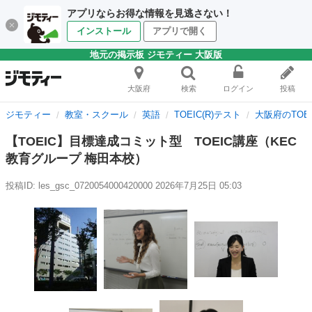
アプリならお得な情報を見逃さない！
インストール
アプリで開く
地元の掲示板 ジモティー 大阪版
大阪府
検索
ログイン
投稿
ジモティー
教室・スクール
英語
TOEIC(R)テスト
大阪府のTOEI
【TOEIC】目標達成コミット型 TOEIC講座（KEC
教育グループ 梅田本校）
投稿ID: les_gsc_0720054000420000
2026年7月25日 05:03