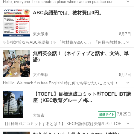
Hello, everyone. Let's create a place where we can practice our
English conversation skills. All English sk...
大阪
吹田市
緑地公園駅
英会話
ABC英語塾では、教材費は0円。
東大阪市
8月7日
✨英検対策ならABC英語塾！✨ 「教材費が高い…」 「何冊も教材を買
わないといけない…」 そんな心配はありません！ 📚 教材費0円！ レ
大阪
東大阪市
英検
1級
無料英会話！（ネイティブと話す、文法、単
ッスン料金だけで受講OK！ 一人ひとりのレベルや目標に合わせて、
語）
講師が最適な...
文の里駅
8月7日
Helllllo! We teach fun free English! 特に何でも学びたいことです！
例・（会話、文法、単語、色んな話題、旅行） ゲームでもによって学
大阪
大阪市
文の里駅
英会話
ネイティブ
【TOEFL】目標達成コミット型TOEFL iBT講
べます！ 友達として一緒に学びませんか？ 興味がある場...
座（KEC教育グループ 梅…
7月25日
提携サイト
大阪市
【目標達成にコミットするとは？】 KEC外語学院は受講生の「TOEFL
目標スコア達成」という結果に対して責任を持ち、TOEFL指導のプロ
大阪
大阪市
TOEFL(R)テスト