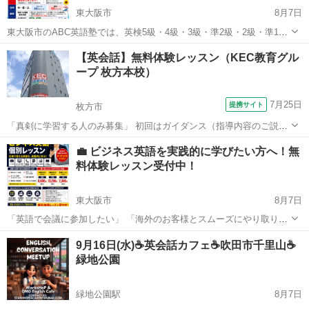
東大阪市
8月7日
東大阪市のABC英語塾では、英検5級・4級・3級・準2級・2級・準1
級・1級まで幅広く対応しています。 「独学ではなかなか合格できな
大阪
東大阪市
英検
1級
【英会話】無料体験レッスン（KEC教育グル
い…」 「英検対策を何から始めればいいかわからない…」 「リーディ
ープ 枚方本校）
ング・ライティング・...
7月25日
提携サイト
枚方市
「真剣に学習する人のみ募集」 初回はガイダンス（指導内容のご説
明）とレベルチェックを行い、適正クラスを診断。ご都合の良い日時
大阪
枚方市
英会話
💼 ビジネス英語を実践的に学びたい方へ！無
を調整させて戴き、後日実際に授業（90分以上）に参加。受講生とし
料体験レッスン受付中！
て英会話理論と口頭英作文を体感してく...
東大阪市
8月7日
「英語で会議に参加したい」 「海外のお客様とスムーズにやり取りし
たい」 「英文メールやチャットを自然に書けるようになりたい」 「転
大阪
東大阪市
ビジネス英語
1級
9月16日(水)☕️英会話カフェ☕️吹田市千里山☕️
職・昇進のために英語力を身につけたい」 そんな社会人・大学生の方
緑地公園
を対象に、完全個別のビ...
緑地公園駅
8月7日