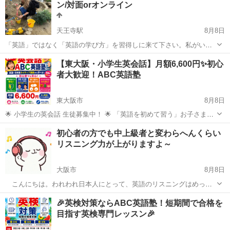
ン/対面orオンライン
天王寺駅
8月8日
「英語」ではなく「英語の学び方」を習得しに来て下さい。私がいな
くてもご自身の力で一生英語学習を継続していけるように、本気のレ
大阪
大阪市
天王寺駅
英会話
レッスン
【東大阪・小学生英会話】月額6,600円✨初心
ッスンをご提供します。 現在提供中のサービスは、 ①マンツーマン英
者大歓迎！ABC英語塾
会話レッスン ②企業向けオン...
東大阪市
8月8日
🌟 小学生の英会話 生徒募集中！ 🌟 「英語を初めて習う」お子さまも
大歓迎！ ABC英語塾では、楽しく話しながら英語を身につけるレッス
大阪
東大阪市
英検
小学生
初心者の方でも中上級者と変わらへんくらい
ンを行っています。 ✅ 英語初心者OK ✅ 英語・日本語ネイティブレベ
リスニング力が上がりますよ～
ル講師がサポ...
大阪市
8月8日
こんにちは。われわれ日本人にとって、英語のリスニングはめっち
ゃめちゃ難しいですよね。英会話レッスンやyoutubeの英会話レッスン
大阪
大阪市
英会話
レッスン
🎉英検対策ならABC英語塾！短期間で合格を
系動画なら聞き取れるけど、ドラマや映画、インタビュー、ドキュメ
目指す英検専門レッスン🎉
ンタリーなんかになった途端、ま...