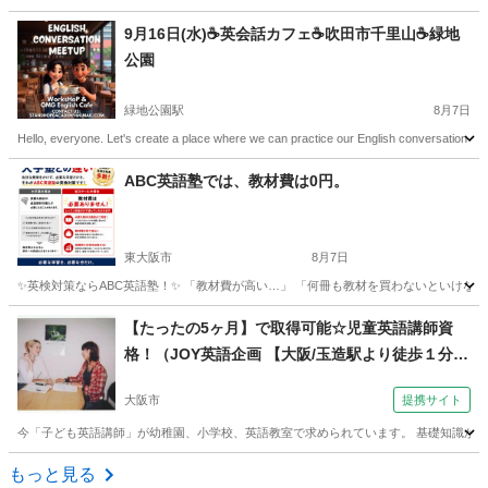
大阪
東大阪市
ビジネス英語
1級
9月16日(水)☕️英会話カフェ☕️吹田市千里山☕️緑地
公園
緑地公園駅
8月7日
Hello, everyone. Let's create a place where we can practice our English conversation skills
大阪
吹田市
緑地公園駅
英会話
ABC英語塾では、教材費は0円。
東大阪市
8月7日
✨英検対策ならABC英語塾！✨ 「教材費が高い…」 「何冊も教材を買わないといけない…」
大阪
東大阪市
英検
1級
【たったの5ヶ月】で取得可能☆児童英語講師資
格！（JOY英語企画 【大阪/玉造駅より徒歩１分】
J-SHINEならJOY英語企画）
大阪市
提携サイト
今「子ども英語講師」が幼稚園、小学校、英語教室で求められています。 基礎知識から実
大阪
大阪市
その他
もっと見る