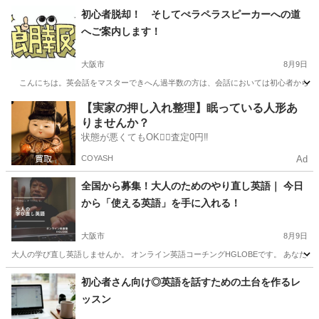
大阪
大阪市
TOEIC(R)テスト
弱点
初心者脱却！ そしてぺラペラスピーカーへの道
へご案内します！
大阪市
8月9日
こんにちは。英会話をマスターできへん過半数の方は、会話においては初心者から脱却
大阪
大阪市
英会話
初心者
【実家の押し入れ整理】眠っている人形あ
りませんか？
状態が悪くてもOK🙆‍♀️査定0円‼️
COYASH
Ad
全国から募集！大人のためのやり直し英語｜ 今日
から「使える英語」を手に入れる！
大阪市
8月9日
大人の学び直し英語しませんか。 オンライン英語コーチングHGLOBEです。 あなたの
大阪
大阪市
英語/基礎英語
初心者さん向け◎英語を話すための土台を作るレ
ッスン