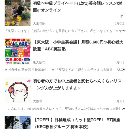
初級〜中級プライベート(1対1)英会話レッスン/対
面orオンライン
天王寺駅
8月8日
「英語」ではなく「英語の学び方」を習得しに来て下さい。私がいなくてもご自身の力で
大阪
大阪市
天王寺駅
英会話
レッスン
【東大阪・小学生英会話】月額6,600円✨初心者大
歓迎！ABC英語塾
東大阪市
8月8日
🌟 小学生の英会話 生徒募集中！ 🌟 「英語を初めて習う」お子さまも大歓迎！ ABC
大阪
東大阪市
英検
小学生
初心者の方でも中上級者と変わらへんくらいリス
ニング力が上がりますよ～
大阪市
8月7日
こんにちは。われわれ日本人にとって、英語のリスニングはめっちゃめちゃ難しいですよ
大阪
大阪市
英会話
レッスン
【TOEFL】目標達成コミット型TOEFL iBT講座
（KEC教育グループ 梅田本校）