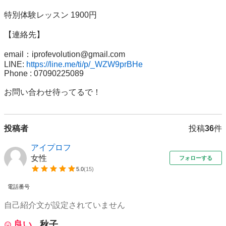
特別体験レッスン 1900円

【連絡先】

email：iprofevolution@gmail.com  

LINE: 
https://line.me/ti/p/_WZW9prBHe
Phone : 07090225089

お問い合わせ待ってるで！
投稿者
投稿
36
件
アイプロフ
女性
フォローする
5.0
(
15
)
電話番号
自己紹介文が設定されていません
良い
秋子