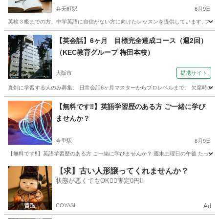
弁天町駅
8月9日
英検３級までの方、中学英語に自信がない方に向けたレッスンを提供しています, フリーラ
大阪
大阪市
弁天町駅
英会話
レッスン
【英会話】6ヶ月 目標完全達成コース（週2回）
（KEC教育グループ 梅田本校）
大阪市
提携サイト
真剣に学習する人のみ募集。 日常会話6ヶ月マスターからプロレベルまで。 欠席時の補
大阪
大阪市
英会話
【無料です‼️】英語学習歴のある方 ご一緒に学び
ませんか？
今里駅
8月9日
【無料です‼️】英語学習歴のある方 ご一緒に学びませんか？ 週末土曜日の午後 たっぷり
大阪
大阪市
今里駅
英語
【求】古い人形譲ってくれませんか？
状態が悪くてもOK🙆‍♀️査定0円‼️
COYASH
Ad