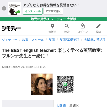
アプリならお得な情報を見逃さない！
インストール
アプリで開く
地元の掲示板 ジモティー 大阪版
大阪府
検索
ログイン
投稿
ジモティー
教室・スクール
英語
英語/基礎英語
大阪府の英語/
The BEST english teacher: 楽しく学べる英語教室:
ブルンナ先生と一緒に！
投稿ID: 1aqn2w
2024年8月12日 11:25
大阪市
- 浪速区