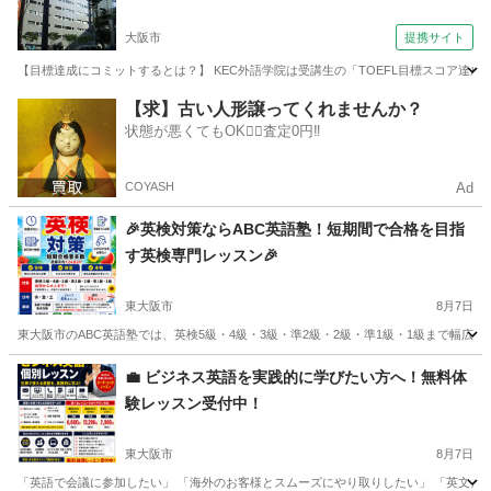
大阪市
提携サイト
【目標達成にコミットするとは？】 KEC外語学院は受講生の「TOEFL目標スコア達成
大阪
大阪市
TOEFL(R)テスト
【求】古い人形譲ってくれませんか？
状態が悪くてもOK🙆‍♀️査定0円‼️
COYASH
Ad
🎉英検対策ならABC英語塾！短期間で合格を目指
す英検専門レッスン🎉
東大阪市
8月7日
東大阪市のABC英語塾では、英検5級・4級・3級・準2級・2級・準1級・1級まで幅広
大阪
東大阪市
英検
1級
💼 ビジネス英語を実践的に学びたい方へ！無料体
験レッスン受付中！
東大阪市
8月7日
「英語で会議に参加したい」 「海外のお客様とスムーズにやり取りしたい」 「英文メー