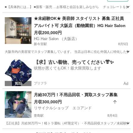
■【具体的には…】 ■接客・販売 …お客様と会話を楽しみながら チョコレートをおすす
大阪
大阪市
飲食
★未経験OK★ 美容師 スタイリスト 募集 正社員
アルバイト可 大阪店（動物園前）HG Hair Salon
月収200,000円
HG Hair Salon （大阪店）
新今宮駅
8月5日
大阪市内の美容室でスタッフ募集しています。 当店は日本に住む外国人に特化した美容
大阪
大阪市
新今宮駅
美容師
未経験
【求】古い着物、売ってください👘✨
状態が悪くてもOK！最大限買取します
プリフラ
Ad
月給30万円！不用品回収・買取スタッフ募集
月収300,000円
リサイクルショップ エコアンド
萱島駅
8月4日
【正社員】月給30万円〜！軽トラ運転（AT限定可）・不用品回収スタッフ／未経験OK
大阪
寝屋川市
萱島駅
その他
事務所