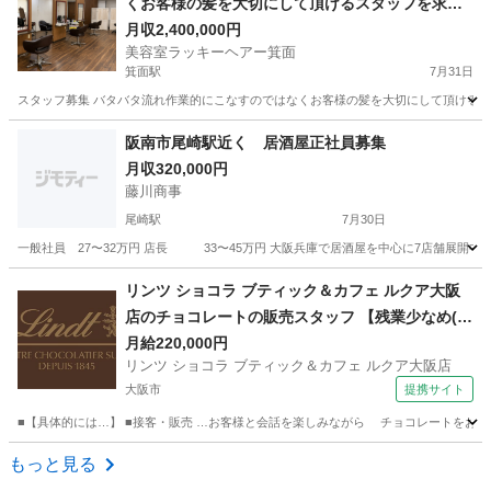
くお客様の髪を大切にして頂けるスタッフを求め
ております
月収2,400,000円
美容室ラッキーヘアー箕面
箕面駅
7月31日
スタッフ募集 バタバタ流れ作業的にこなすのではなくお客様の髪を大切にして頂けるス
大阪
箕面市
箕面駅
美容師
阪南市尾崎駅近く 居酒屋正社員募集
月収320,000円
藤川商事
尾崎駅
7月30日
一般社員 27〜32万円 店長 33〜45万円 大阪兵庫で居酒屋を中心に7店舗展開中 これ
大阪
阪南市
尾崎駅
飲食
未経験
リンツ ショコラ ブティック＆カフェ ルクア大阪
店のチョコレートの販売スタッフ 【残業少なめ(月
20h未満)】
月給220,000円
リンツ ショコラ ブティック＆カフェ ルクア大阪店
大阪市
提携サイト
■【具体的には…】 ■接客・販売 …お客様と会話を楽しみながら チョコレートをおすす
大阪
大阪市
飲食
もっと見る