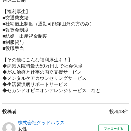
週休二日制

【福利厚生】

■交通費支給

■社宅借上制度（通勤可能範囲外の方のみ）

■報奨金制度

■結婚・出産祝金制度

■制服貸与

■役職手当

【その他にこんな福利厚生も！】

◆病気入院時最大50万円まで社会保障

◆がん治療と仕事の両立支援サービス

◆メンタルケアカウンセリングサービス

◆生活習慣病サポートサービス

◆セカンドオピニオンアレンジサービス　など
投稿者
投稿
18
件
株式会社グッドハウス
女性
フォローする