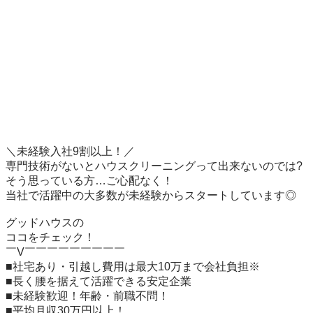
＼未経験入社9割以上！／

専門技術がないとハウスクリーニングって出来ないのでは?

そう思っている方…ご心配なく！

当社で活躍中の大多数が未経験からスタートしています◎

グッドハウスの

ココをチェック！

￣V￣￣￣￣￣￣￣￣￣

■社宅あり・引越し費用は最大10万まで会社負担※

■長く腰を据えて活躍できる安定企業

■未経験歓迎！年齢・前職不問！

■平均月収30万円以上！
