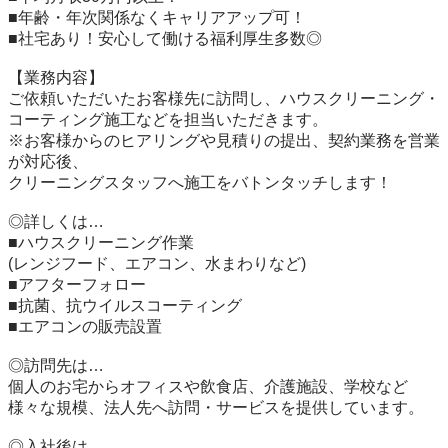
■年齢・年次関係なくキャリアアップ可！

■社宅あり！安心して働ける福利厚生多数◎

【業務内容】

ご依頼いただいたお客様先に訪問し、ハウスクリーニング・
コーティング施工などを担当いただきます。

※お客様からのヒアリングや見積りの提出、契約業務を営業
が対応後、

クリーニングスタッフへ施工をバトンタッチします！

◎詳しくは…

■ハウスクリーニング作業

(レンジフード、エアコン、水まわりなど)

■アフターフォロー

■抗菌、抗ウイルスコーティング

■エアコンの販売設置

◎訪問先は…

個人のお宅からオフィスや飲食店、介護施設、学校など

様々な規模、法人先へ訪問・サービスを提供しています。

◎入社後は…
