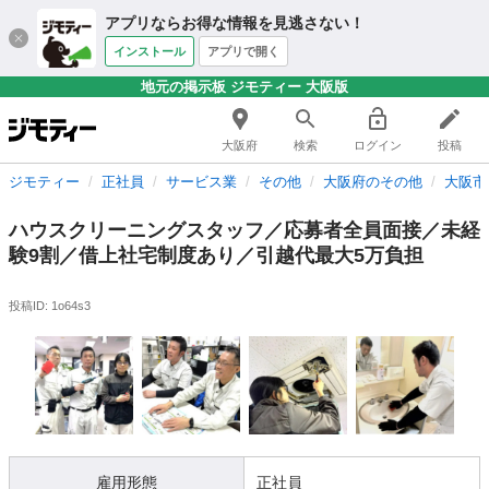
アプリならお得な情報を見逃さない！
インストール
アプリで開く
地元の掲示板 ジモティー 大阪版
大阪府
検索
ログイン
投稿
ジモティー
正社員
サービス業
その他
大阪府のその他
大阪市
ハウスクリーニングスタッフ／応募者全員面接／未経
験9割／借上社宅制度あり／引越代最大5万負担
投稿ID: 1o64s3
雇用形態
正社員