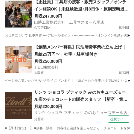
【正社員】工具店の接客・販売スタッフ／オンラ
イン相談OK｜未経験歓迎♪月8日休・原則定時退社
｜賞与
月収247,000円
山勝工業株式会社 工具マスター八尾店
久宝寺口駅
8月4日
お仕事について 仕事内容 ----アピールポイント----------------- ⭐オンライン
大阪
八尾市
久宝寺口駅
その他
未経験
【創業メンバー募集】民泊清掃事業の立ち上げ｜
月給25万円〜｜社宅・駐車場付き
月収250,000円
TIDE株式会社
大阪市
8月3日
ページをご覧いただきありがとうございます！ 「決められた仕事だけでは物足りない」
大阪
大阪市
その他
業務
リンツ ショコラ ブティック みのおキューズモー
ル店のチョコレートの販売スタッフ 【新卒・第二
新卒歓迎】
月給220,000円
リンツ ショコラ ブティック みのおキューズモール店
箕面市
提携サイト
■【具体的には…】 ■接客・販売 …お客様と会話を楽しみながら チョコレートをおすす