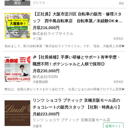
プリフラ
Ad
【正社員】大阪市淀川区 自転車の販売・修理スタ
ッフ 西中島自転車店 自転車屋／未経験OK★知
識経験不問！経験者は月収25万円以上可能★
月収216,000円
株式会社ライフサイクル
十三駅
8月6日
初めまして、町の自転車屋『株式会社ライフサイクル』です。 現在、大阪府と兵庫県に
大阪
大阪市
十三駅
その他
未経験
🎉【社長候補】手厚い研修とサポート有🌟学歴・
職歴不問！ポテンシャルと人柄で採用◎
月収230,000円
株式会社ISSIN
大阪難波駅
8月6日
弊社は、短期人材ビジネスを行う会社です。 社長になるための研修プログラム充実◎ ＼入
大阪
大阪市
大阪難波駅
その他
業務
リンツ ショコラ ブティック 京橋京阪モール店の
チョコレートの販売スタッフ 【社割・特典あり】
月給223,000円
リンツ ショコラ ブティック 京橋京阪モール店
大阪市
提携サイト