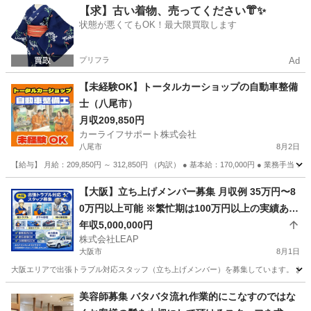
大阪
箕面市
飲食
【求】古い着物、売ってください👘✨
状態が悪くてもOK！最大限買取します
プリフラ
Ad
【未経験OK】トータルカーショップの自動車整備
士（八尾市）
月収209,850円
カーライフサポート株式会社
八尾市
8月2日
【給与】 月給：209,850円 ～ 312,850円 （内訳） ● 基本給：170,000円 ● 業務手当：2,0
大阪
八尾市
その他
未経験
【大阪】立ち上げメンバー募集 月収例 35万円〜8
0万円以上可能 ※繁忙期は100万円以上の実績あり
月給25万円＋歩合 頑張り次第で高収入も可能
年収5,000,000円
株式会社LEAP
大阪市
8月1日
大阪エリアで出張トラブル対応スタッフ（立ち上げメンバー）を募集しています。 お客様
大阪
大阪市
その他
トラブル
美容師募集 バタバタ流れ作業的にこなすのではな