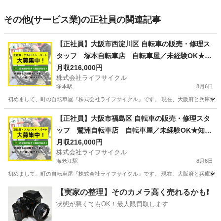
その他(サービス業)の正社員の関連記事
【正社員】大阪市西淀川区 自転車の販売・修理ス
タッフ 塚本自転車店 自転車屋／未経験OK★知
識経験不問！経験者は月収25万円以上可能★
月収216,000円
株式会社ライフサイクル
塚本駅
8月6日
初めまして、町の自転車屋『株式会社ライフサイクル』です。 現在、大阪府と兵庫県に
大阪
大阪市
塚本駅
その他
【正社員】大阪市福島区 自転車の販売・修理スタ
ッフ 鷺洲自転車店 自転車屋／未経験OK★知識
経験不問！経験者は月収25万円以上可能★
月収216,000円
株式会社ライフサイクル
海老江駅
8月6日
初めまして、町の自転車屋『株式会社ライフサイクル』です。 現在、大阪府と兵庫県に
大阪
大阪市
海老江駅
その他
【実家の整理】そのカメラ高く売れるかも❗️
状態が悪くてもOK！最大限買取します