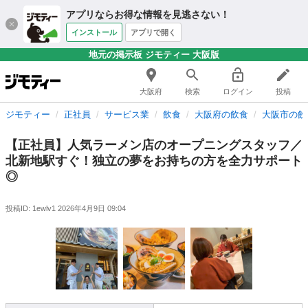
アプリならお得な情報を見逃さない！
インストール
アプリで開く
地元の掲示板 ジモティー 大阪版
大阪府
検索
ログイン
投稿
ジモティー
正社員
サービス業
飲食
大阪府の飲食
大阪市の飲
【正社員】人気ラーメン店のオープニングスタッフ／
北新地駅すぐ！独立の夢をお持ちの方を全力サポート
◎
投稿ID: 1ewlv1
2026年4月9日 09:04