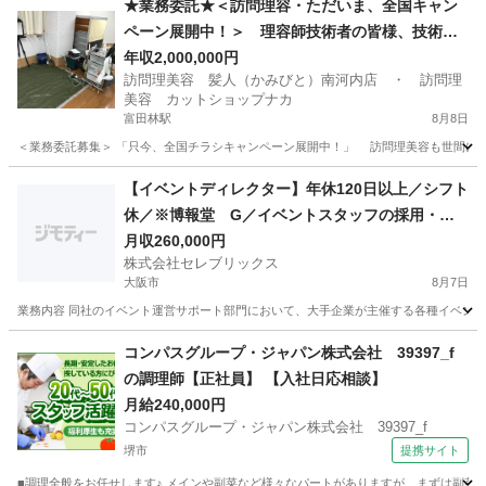
★業務委託★＜訪問理容・ただいま、全国キャン
ペーン展開中！＞ 理容師技術者の皆様、技術者
オーナー様、技術者スタッフの方、ブランク有る
年収2,000,000円
訪問理美容 髪人（かみびと）南河内店 ・ 訪問理
資格持ちの方・・・空き時間、休日・定休日を活
美容 カットショップナカ
かして副業しませんか？
富田林駅
8月8日
＜業務委託募集＞ 「只今、全国チラシキャンペーン展開中！」 訪問理美容も世間に認
大阪
南河内郡
富田林駅
理容師
業務委託
【イベントディレクター】年休120日以上／シフト
休／※博報堂 G／イベントスタッフの採用・選
定・手配、研修の作成や実施もお任せします／1,3
月収260,000円
株式会社セレブリックス
00社 12,600サービス以上の業界トップの営業支援
大阪市
8月7日
実績
業務内容 同社のイベント運営サポート部門において、大手企業が主催する各種イベント
大阪
大阪市
その他
コンパスグループ・ジャパン株式会社 39397_f
の調理師【正社員】 【入社日応相談】
月給240,000円
コンパスグループ・ジャパン株式会社 39397_f
堺市
提携サイト
■調理全般をお任せします♪ メインや副菜など様々なパートがありますが、まずは副菜からスタ