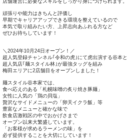
店舗運営に必要なスキルをしっかり身につけられます。

頑張りや能力はきちんと評価し

早期でキャリアアップできる環境を整えているので

本気で取り組みたい方、上昇志向あふれる方など

ぜひお待ちしています！

＼2024年10月24日オープン！／

超人気登録チャンネル｢令和の虎｣にて虎出演する谷本と

超人気店｢麺スタイル林｣が最強タッグを組み

梅田エリアに2店舗目をオープンしました！

麺スタイル谷本家では、

食べ応えのある「札幌味噌の炙り焼き豚麺」

女性に人気の「鶏の貝塩」

贅沢なサイドメニューの「卵天イクラ飯」等

豊富なメニューと確かな味で

飲食店激戦区の中でおかげさまで

オープン以来大繁盛しています。

「お客様が求めるラーメンの味」を

必ず提供することを大切にしています！
