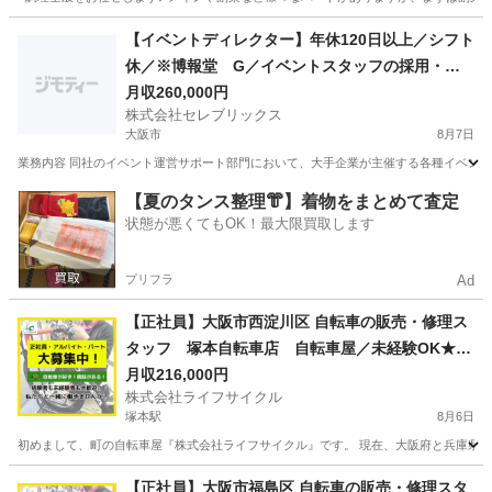
大阪
堺市
調理師
【イベントディレクター】年休120日以上／シフト
休／※博報堂 G／イベントスタッフの採用・選
定・手配、研修の作成や実施もお任せします／1,3
月収260,000円
株式会社セレブリックス
00社 12,600サービス以上の業界トップの営業支援
大阪市
8月7日
実績
業務内容 同社のイベント運営サポート部門において、大手企業が主催する各種イベント
大阪
大阪市
その他
【夏のタンス整理👘】着物をまとめて査定
状態が悪くてもOK！最大限買取します
プリフラ
Ad
【正社員】大阪市西淀川区 自転車の販売・修理ス
タッフ 塚本自転車店 自転車屋／未経験OK★知
識経験不問！経験者は月収25万円以上可能★
月収216,000円
株式会社ライフサイクル
塚本駅
8月6日
初めまして、町の自転車屋『株式会社ライフサイクル』です。 現在、大阪府と兵庫県に
大阪
大阪市
塚本駅
その他
【正社員】大阪市福島区 自転車の販売・修理スタ