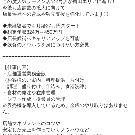
この度人気ラーメン店の2号店が梅田エリアに進出！

今後も店舗数の拡大に向けて

店長候補への育成や独立支援を強化しています◎

◆未経験者でも月給27万円スタート

◆想定年収324万～450万円

◆店長候補へキャリアアップも可能

◆飲食のノウハウを身につけたい方必見

---------------------------------------------

【仕事内容】

・店舗運営業務全般

（お客様のご案内、料理提供、片付け

　調理、盛り付け、仕込み、食器洗浄）

・食材の発注や在庫管理

・シフト作成・従業員の管理

※券売機を導入しているため、金銭のやり取りはありませ
ん。

店舗マネジメントのコツや

安定した売上を作っていくノウハウなど
