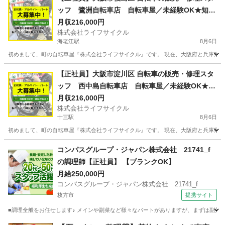
ッフ 鷺洲自転車店 自転車屋／未経験OK★知識
経験不問！経験者は月収25万円以上可能★
月収216,000円
株式会社ライフサイクル
海老江駅
8月6日
初めまして、町の自転車屋『株式会社ライフサイクル』です。 現在、大阪府と兵庫県に
大阪
大阪市
海老江駅
その他
【正社員】大阪市淀川区 自転車の販売・修理スタ
ッフ 西中島自転車店 自転車屋／未経験OK★知
識経験不問！経験者は月収25万円以上可能★
月収216,000円
株式会社ライフサイクル
十三駅
8月6日
初めまして、町の自転車屋『株式会社ライフサイクル』です。 現在、大阪府と兵庫県に
大阪
大阪市
十三駅
その他
未経験
コンパスグループ・ジャパン株式会社 21741_f
の調理師【正社員】 【ブランクOK】
月給250,000円
コンパスグループ・ジャパン株式会社 21741_f
枚方市
提携サイト
■調理全般をお任せします♪ メインや副菜など様々なパートがありますが、まずは副菜からスタ