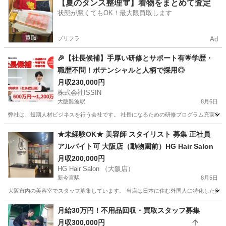
大阪
枚方市
調理師
【夏のタンス整理👘】着物をまとめて査定
状態が悪くてもOK！最大限買取します
プリフラ
Ad
🎉【社長候補】手厚い研修とサポート有🌟学歴・
職歴不問！ポテンシャルと人柄で採用◎
月収230,000円
株式会社ISSIN
大阪難波駅
8月6日
弊社は、短期人材ビジネスを行う会社です。 社長になるための研修プログラム充実◎ ＼入
大阪
大阪市
大阪難波駅
その他
業務
★未経験OK★ 美容師 スタイリスト 募集 正社員
アルバイト可 大阪店（動物園前）HG Hair Salon
月収200,000円
HG Hair Salon （大阪店）
新今宮駅
8月5日
大阪市内の美容室でスタッフ募集しています。 当店は日本に住む外国人に特化した美容
大阪
大阪市
新今宮駅
美容師
未経験
月給30万円！不用品回収・買取スタッフ募集
月収300,000円