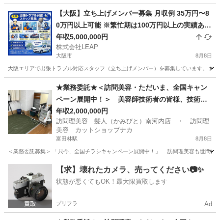
【大阪】立ち上げメンバー募集 月収例 35万円〜8
0万円以上可能 ※繁忙期は100万円以上の実績あり
月給25万円＋歩合 頑張り次第で高収入も可能
年収5,000,000円
株式会社LEAP
大阪市
8月8日
大阪エリアで出張トラブル対応スタッフ（立ち上げメンバー）を募集しています。 お客様
大阪
大阪市
その他
トラブル
★業務委託★＜訪問美容・ただいま、全国キャン
ペーン展開中！＞ 美容師技術者の皆様、技術者
オーナー様、技術者スタッフの方、ブランク有る
年収2,000,000円
訪問理美容 髪人（かみびと）南河内店 ・ 訪問理
資格持ちの方・・・空き時間、休日・定休日を活
美容 カットショップナカ
かして副業しませんか？
富田林駅
8月8日
＜業務委託募集＞ 「只今、全国チラシキャンペーン展開中！」 訪問理美容も世間に認
大阪
南河内郡
富田林駅
美容師
業務委託
【求】壊れたカメラ、売ってください📷✨
状態が悪くてもOK！最大限買取します
プリフラ
Ad