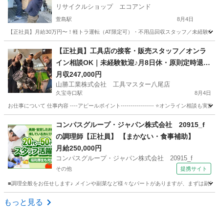
リサイクルショップ エコアンド
萱島駅
8月4日
【正社員】月給30万円〜！軽トラ運転（AT限定可）・不用品回収スタッフ／未経験OK
大阪
寝屋川市
萱島駅
その他
事務所
【正社員】工具店の接客・販売スタッフ／オンラ
イン相談OK｜未経験歓迎♪月8日休・原則定時退社
｜賞与
月収247,000円
山勝工業株式会社 工具マスター八尾店
久宝寺口駅
8月4日
お仕事について 仕事内容 ----アピールポイント----------------- ⭐オンライン
大阪
八尾市
久宝寺口駅
その他
未経験
コンパスグループ・ジャパン株式会社 20915_f
の調理師【正社員】 【まかない・食事補助】
月給250,000円
コンパスグループ・ジャパン株式会社 20915_f
その他
提携サイト
■調理全般をお任せします♪ メインや副菜など様々なパートがありますが、まずは副菜からスタ
大阪
その他
調理師
もっと見る