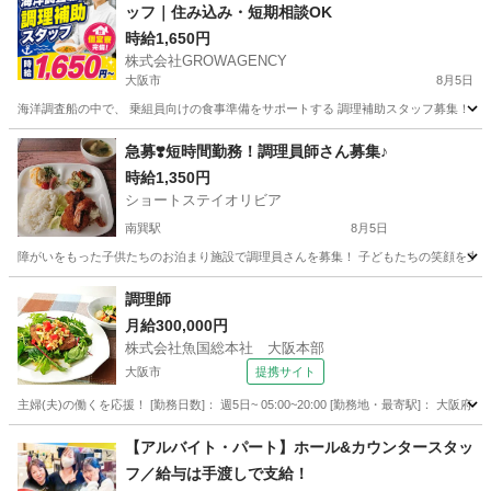
ッフ｜住み込み・短期相談OK
時給1,650円
株式会社GROWAGENCY
大阪市
8月5日
海洋調査船の中で、 乗組員向けの食事準備をサポートする 調理補助スタッフ募集！ 海の上
大阪
大阪市
キッチン
スタッフ
急募❣️短時間勤務！調理員師さん募集♪
時給1,350円
ショートステイオリビア
南巽駅
8月5日
障がいをもった子供たちのお泊まり施設で調理員さんを募集！ 子どもたちの笑顔を支える、愛のある
大阪
大阪市
南巽駅
その他
B型
調理師
月給300,000円
株式会社魚国総本社 大阪本部
大阪市
提携サイト
主婦(夫)の働くを応援！ [勤務日数]： 週5日~ 05:00~20:00 [勤務地・最寄駅]： 大阪
大阪
大阪市
キッチン
【アルバイト・パート】ホール&カウンタースタッ
フ／給与は⼿渡しで⽀給！