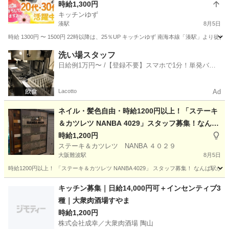
時給1,300円
キッチンゆず
湊駅
8月5日
時給 1300円 〜 1500円 22時以降は、25％UP キッチンゆず 南海本線「湊駅」より
大阪
堺市
湊駅
キッチン
スタッフ
洗い場スタッフ
日給例1万円〜 /【登録不要】スマホで1分！単発バイ
ト一括検索✨
Lacotto
Ad
ネイル・髪色自由・時給1200円以上！「ステーキ
＆カツレツ NANBA 4029」スタッフ募集！なんば
駅から徒歩1分！
時給1,200円
ステーキ＆カツレツ NANBA ４０２９
大阪難波駅
8月5日
時給1200円以上！ 「ステーキ＆カツレツ NANBA 4029」 スタッフ募集！ なんば駅
大阪
大阪市
大阪難波駅
飲食
スタッフ
キッチン募集｜日給14,000円可＋インセンティブ3
種｜大衆肉酒場すやま
時給1,200円
株式会社成幸／大衆肉酒場 陶山