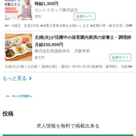
時給1,300円
セントスタッフ株式会社
堺市
提携サイト
■0～5歳児 定員120名 ■栄養士業務全般をお願いします ■栄養計算・献立作成・調理
大阪
堺市
その他
主婦(夫)が活躍中の保育園内厨房の栄養士・調理師
月給230,000円
株式会社魚国総本社 大阪本部
枚方市
提携サイト
主婦(夫)の働くを応援！ [勤務日数]： 週5日~ 08:00~16:30 [勤務地・最寄駅]： 
大阪
枚方市
キッチン
もっと見る
ページTOPへ
投稿
求人情報を無料で掲載出来る