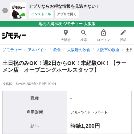
アプリならお得な情報を見逃さない！
インストール
アプリで開く
地元の掲示板 ジモティー 大阪版
大阪府
検索
ログイン
投稿
ジモティー
アルバイト
飲食
大阪府の飲食
大阪市の飲食
土日
土日祝のみOK！週2日からOK！未経験OK！【ラー
メン店 オープニングホールスタッフ】
投稿ID: 15xw08
2026年4月9日 09:04
職種
-
雇用形態
アルバイト・パート
時給1,200円
給与