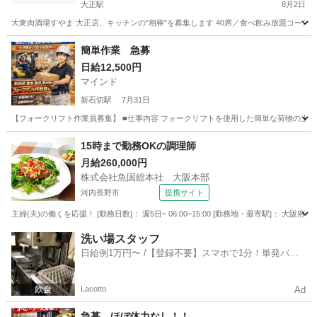
大正駅
8月2日
大衆肉酒場すやま 大正店、キッチンの"相棒"を募集します 40席／食べ飲み放題コース（¥3,
大阪
大阪市
大正駅
キッチン
酒場
簡単作業 急募
日給12,500円
マインド
新石切駅
7月31日
【フォークリフト作業員募集】 ■仕事内容 フォークリフトを使用した簡単な荷物の上げ下ろし
大阪
東大阪市
新石切駅
飲食
フォークリフト
15時まで勤務OKの調理師
月給260,000円
株式会社魚国総本社 大阪本部
河内長野市
提携サイト
主婦(夫)の働くを応援！ [勤務日数]： 週5日~ 06:00~15:00 [勤務地・最寄駅]： 大
大阪
河内長野市
キッチン
洗い場スタッフ
日給例1万円〜 /【登録不要】スマホで1分！単発バイ
ト一括検索✨
Lacotto
Ad
急募 ほぼ体力なし！！