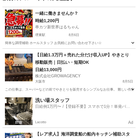
一緒に働きませんか？
時給1,200円
串カツ新世界はるちゃん
堺東駅
8月6日
簡単な調理補助 ホールスタッフ お気軽にお問い合わせ下さい☆
大阪
堺市
堺東駅
居酒屋
スタッフ
【日給1.3万円＋売れた分だけ収入UP】やきとり
移動販売｜日払い・短期OK
日給13,000円
株式会社GROWAGENCY
大阪市
8月5日
この仕事は、スーパーなどの前でやきとりを販売するシンプルなお仕事。 難しい作業はな
大阪
大阪市
その他
移動販売
洗い場スタッフ
日給例1万円〜 /【登録不要】スマホで1分！単発バイ
ト一括検索✨
Lacotto
Ad
【レア求人】海洋調査船の船内キッチン補助スタ