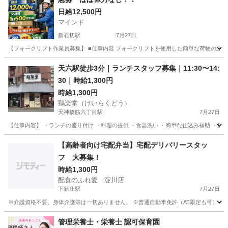
日給12,500円
マインド
新石切駅
7月27日
【フォークリフト作業員募集】 ■仕事内容 フォークリフトを使用した簡単な荷物の上げ下ろし作
大阪
東大阪市
新石切駅
飲食
フォークリフト
天六駅徒歩3分｜ランチスタッフ募集｜11:30〜14:
30｜時給1,300円
時給1,300円
鶏楽堂（けいらくどう）
天神橋筋六丁目駅
7月27日
【仕事内容】 ・ランチの盛り付け ・料理の提供 ・食器洗い ・簡単な仕込み補助 ・店内
大阪
大阪市
天神橋筋六丁目駅
キッチン
【高齢者向け宅配弁当】宅配デリバリースタッ
フ 大募集！
時給1,300円
配食のふれ愛 淀川店
下新庄駅
7月27日
※介護資格不要。身体介護等は一切ありません。 ※普通自動車免許（AT限定も可） (必
大阪
大阪市
下新庄駅
飲食
スタッフ
管理栄養士・栄養士 認可保育園