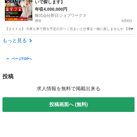
いで探します】
年収4,000,000円
株式会社即日ジョブワークス
堺市
8月6日
【タイトル】 今夜も車で寝る予定の方へ｜住まいと仕事を一緒に探しませんか 【本文】
大阪
堺市
その他
未経験
もっと見る
ページTOPへ
投稿
求人情報を無料で掲載出来る
投稿画面へ (無料)