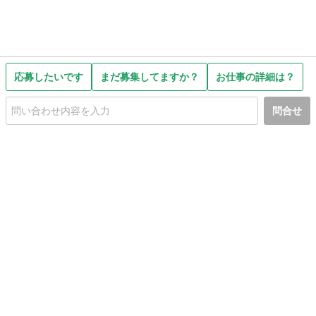
応募したいです
まだ募集してますか？
お仕事の詳細は？
問合せ
初めての方へ
利用規約
プライバシーポリシー
プライバシー・ステートメント
健全化に資する運用方針
お問い合わせ
運営会社
サイトマップ
ご利用ガイド
フリーワードで探す
PC版で表示
都道府県選択