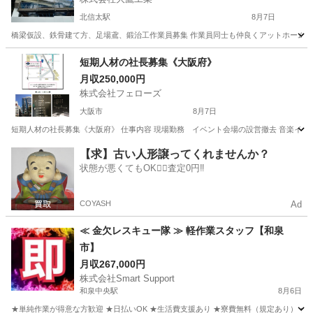
北信太駅
8月7日
橋梁仮設、鉄骨建て方、足場鳶、鍛治工作業員募集 作業員同士も仲良くアットホームな会社だと
大阪
高石市
北信太駅
その他
社員募集
短期人材の社長募集《大阪府》
月収250,000円
株式会社フェローズ
大阪市
8月7日
短期人材の社長募集《大阪府》 仕事内容 現場勤務 イベント会場の設営撤去 音楽イベ
大阪
大阪市
その他
業務
【求】古い人形譲ってくれませんか？
状態が悪くてもOK🙆‍♀️査定0円‼️
COYASH
Ad
≪ 金欠レスキュー隊 ≫ 軽作業スタッフ【和泉
市】
月収267,000円
株式会社Smart Support
和泉中央駅
8月6日
★単純作業が得意な方歓迎 ★日払いOK ★生活費支援あり ★寮費無料（規定あり） ★スピー