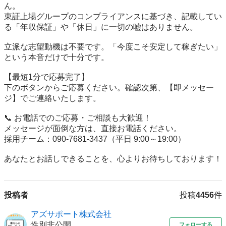
ん。

東証上場グループのコンプライアンスに基づき、記載してい
る「年収保証」や「休日」に一切の嘘はありません。

立派な志望動機は不要です。「今度こそ安定して稼ぎたい」
という本音だけで十分です。

【最短1分で応募完了】

下のボタンからご応募ください。確認次第、【即メッセー
ジ】でご連絡いたします。

📞 お電話でのご応募・ご相談も大歓迎！

メッセージが面倒な方は、直接お電話ください。

採用チーム：090-7681-3437（平日 9:00～19:00）

あなたとお話しできることを、心よりお待ちしております！
投稿者
投稿
4456
件
アズサポート株式会社
性別非公開
フォローする