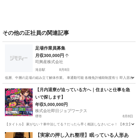
その他の正社員の関連記事
足場作業員募集
月収300,000円
司興産株式会社
滝谷駅
8月8日
低層、中層の足場の組み立て解体作業。 車通勤可能 各種免許補助制度有り 即入居出来る
大阪
大阪狭山市
滝谷駅
その他
未経験
【月内退寮が迫っている方へ｜住まいと仕事を急
いで探します】
年収5,000,000円
株式会社即日ジョブワークス
堺市
8月8日
【タイトル】 家がない？車中泊してる？だったら早く相談しなさいにゃ！ 【本文】 ねえ
大阪
堺市
その他
未経験
【実家の押し入れ整理】眠っている人形あ