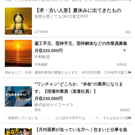
大阪
堺市
その他
未経験
【求・古い人形】夏休みに出てきたもの
状態が悪くてもOK🙆‍♀️査定0円‼️
COYASH
Ad
鳶工手元、型枠手元、型枠解体などの作業員募集
月収320,000円
中村軌道
千鳥橋駅
8月6日
初めまして、今回、建築作業員の募集となります。 6月20日以降、三井化学大阪工場で
大阪
大阪市
千鳥橋駅
その他
”ワンチャン”どころか、”本命”の業界になりま
す。【現場作業員（派遣社員）】
月収230,000円
株式会社ケイワークス
堺市
8月6日
「資格持っていないな、、、」 「人と話すの苦手だな、、、？」 そんなあなたの挑戦を
大阪
堺市
その他
【月内退寮が迫っている方へ｜住まいと仕事を急