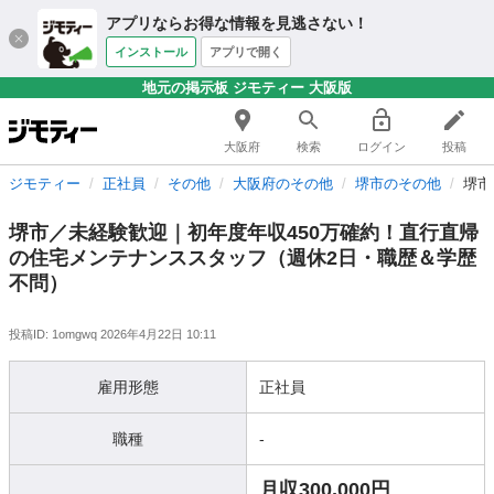
アプリならお得な情報を見逃さない！
インストール
アプリで開く
地元の掲示板 ジモティー 大阪版
大阪府
検索
ログイン
投稿
ジモティー
正社員
その他
大阪府のその他
堺市のその他
堺市
堺市／未経験歓迎｜初年度年収450万確約！直行直帰
の住宅メンテナンススタッフ（週休2日・職歴＆学歴
不問）
投稿ID: 1omgwq
2026年4月22日 10:11
雇用形態
正社員
職種
-
月収300,000円