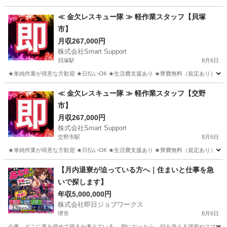
大阪
和泉市
和泉中央駅
その他
単純作業
≪ 金欠レスキュー隊 ≫ 軽作業スタッフ【貝塚
市】
月収267,000円
株式会社Smart Support
貝塚駅
8月6日
★単純作業が得意な方歓迎 ★日払いOK ★生活費支援あり ★寮費無料（規定あり） ★スピー
大阪
貝塚市
貝塚駅
その他
単純作業
≪ 金欠レスキュー隊 ≫ 軽作業スタッフ【交野
市】
月収267,000円
株式会社Smart Support
交野市駅
8月6日
★単純作業が得意な方歓迎 ★日払いOK ★生活費支援あり ★寮費無料（規定あり） ★スピー
大阪
交野市
交野市駅
その他
単純作業
【月内退寮が迫っている方へ｜住まいと仕事を急
いで探します】
年収5,000,000円
株式会社即日ジョブワークス
堺市
8月6日
今夜、どこに車を停めて寝るか考えている。 朝になったら、顔を洗える場所やスマホを充