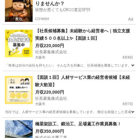
りませんか？
状態が悪くてもOK🙆‍♀️査定0円‼️
COYASH
Ad
【社長候補募集】未経験から経営者へ｜独立支援
実績５００名以上✨【面談１回】
月収220,000円
社長募集株式会社
大阪市
8月8日
「将来は自分の会社を持ちたい」 そんな方を対象に、社長候補を募集しています。 当社で
大阪
大阪市
その他
未経験
【面談１回】人材サービス業の経営者候補【未経
験大歓迎】
月収220,000円
社長募集株式会社
大阪市
8月7日
当社では、人材サービス事の経営者候補を募集しています。 独立を前提とした育成プログ
大阪
大阪市
その他
未経験
橋梁架設工、鍛治工、足場鳶工作業員募集！
月収350,000円
株式会社大鷹工業