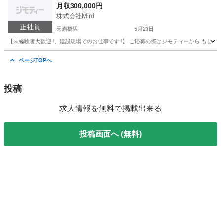
月収300,000円
株式会社Mird
正社員
天満橋駅
5月23日
【未経験者大歓迎‼️、建設現場でのお仕事です‼️】 ご応募の際はジモティーから もしくは、メールアドレスの
大阪
大阪市
天満橋駅
土木
未経験
ページTOPへ
投稿
求人情報を無料で掲載出来る
投稿画面へ (無料)