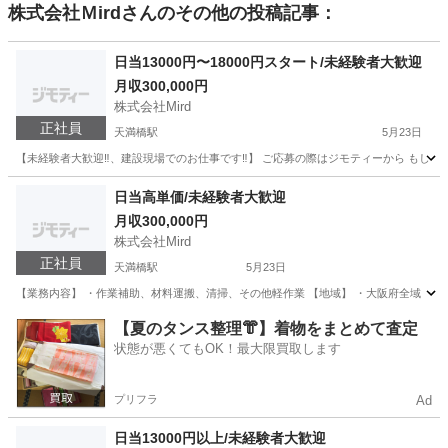
株式会社Ｍird
さんのその他の投稿記事：
日当13000円〜18000円スタート/未経験者大歓迎
月収300,000円
株式会社Mird
正社員
天満橋駅
5月23日
【未経験者大歓迎‼️、建設現場でのお仕事です‼️】 ご応募の際はジモティーから もしくは、メールアドレスの
大阪
大阪市
天満橋駅
土木
未経験
日当高単価/未経験者大歓迎
月収300,000円
株式会社Mird
正社員
天満橋駅
5月23日
【業務内容】 ・作業補助、材料運搬、清掃、その他軽作業 【地域】 ・大阪府全域 ・全国各地(
大阪
大阪市
天満橋駅
土木
未経験
【夏のタンス整理👘】着物をまとめて査定
状態が悪くてもOK！最大限買取します
プリフラ
Ad
日当13000円以上/未経験者大歓迎