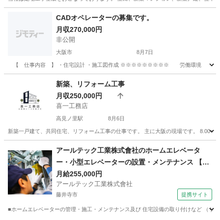
大阪
大阪市
城北公園通駅
鳶職
足場
CADオペレーターの募集です。
月収270,000円
非公開
大阪市
8月7日
【 仕事内容 】 ・住宅設計 ・施工図作成 ※※※※※※※※※ 労働環境 ※※※※
大阪
大阪市
CAD
CADオペレーター
新築、リフォーム工事
月収250,000円
喜一工務店
高見ノ里駅
8月6日
新築一戸建て、共同住宅、リフォーム工事の仕事です。 主に大阪の現場です。 8.00〜17.00時 休憩時
大阪
堺市
高見ノ里駅
大工
アールテック工業株式會社のホームエレベータ
ー・小型エレベーターの設置・メンテナンス 【ボ
ーナス・賞与あり】
月給255,000円
アールテック工業株式會社
藤井寺市
提携サイト
■ホームエレベーターの管理・施工・メンテナンス及び 住宅設備の取り付けなど （サー