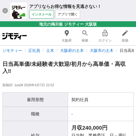
アプリならお得な情報を見逃さない！
インストール
アプリで開く
地元の掲示板 ジモティー 大阪版
大阪府
検索
ログイン
投稿
ジモティー
正社員
土木
大阪府の土木
大阪市の土木
日当高単
日当高単価/未経験者大歓迎/初月から高単価・高収
入‼️
投稿ID: 1oa2lt
2026年4月7日 22:52
雇用形態
契約社員
職種
-
月収240,000円
給与
日当制、業務委託、日・週払