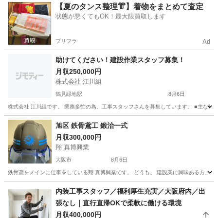
大阪
藤井寺市
鳶職
【夏のタンス整理👘】着物をまとめて査定
状態が悪くてもOK！最大限買取します
プリフラ
Ad
助けてください！建設作業スタッフ募集！
月収250,000円
株式会社 江川組
鶴見緑地駅
8月6日
株式会社 江川組です。 業務多忙の為、工事スタッフさんを募集しています。 ■主な募集内容 
大阪
守口市
鶴見緑地駅
その他
未経験
旭区 鉄骨鳶工 鍛治一式
月収300,000円
翔 真博興業
大阪市
8月6日
鉄骨鳶をメインに仕事をしている翔 真博興業です。 どうも。 建設業に興味ある方、やる気
大阪
大阪市
鳶職
未経験
内装工事スタッフ／福利厚生充実／大阪府内／出
張なし｜直行直帰OKで柔軟に働ける環境
月収400,000円