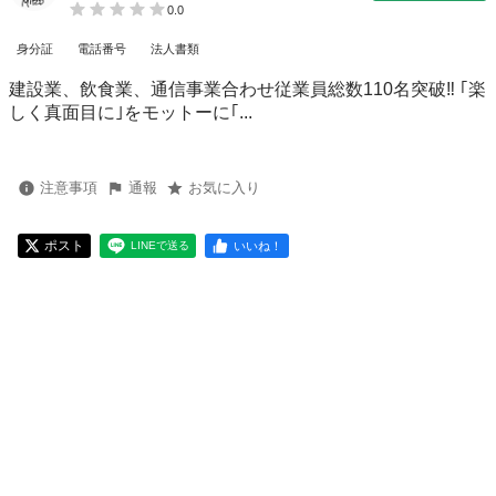
0.0
身分証
電話番号
法人書類
建設業、飲食業、通信事業合わせ従業員総数110名突破‼️ ｢楽
しく真面目に｣をモットーに｢...
注意事項
通報
お気に入り
ポスト
いいね！
LINEで送る