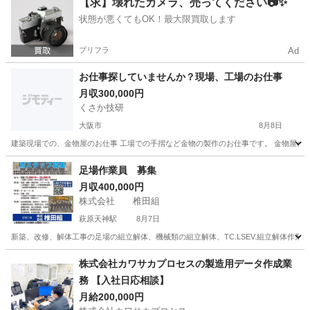
【求】壊れたカメラ、売ってください📷✨
状態が悪くてもOK！最大限買取します
プリフラ
Ad
お仕事探していませんか？現場、工場のお仕事
月収300,000円
くさか技研
大阪市
8月8日
建築現場での、金物屋のお仕事 工場での手摺など金物の製作のお仕事です。 金物屋のお
大阪
大阪市
内装職人
未経験
足場作業員 募集
月収400,000円
株式会社 椎田組
萩原天神駅
8月7日
新築、改修、解体工事の足場の組立解体、機械類の組立解体、TC.LSEV.組立解体作業
大阪
堺市
萩原天神駅
鳶職
足場
株式会社カワサカプロセスの製造用データ作成業
務 【入社日応相談】
月給200,000円