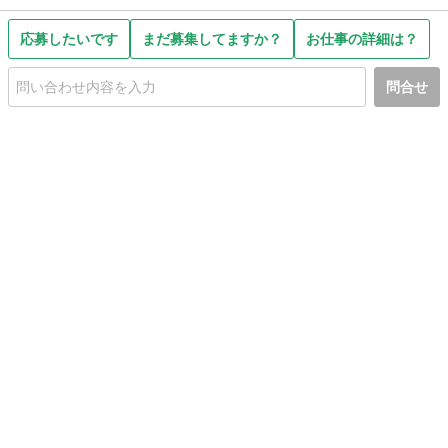
応募したいです
まだ募集してますか？
お仕事の詳細は？
問合せ
初めての方へ
利用規約
プライバシーポリシー
プライバシー・ステートメント
健全化に資する運用方針
お問い合わせ
運営会社
サイトマップ
ご利用ガイド
フリーワードで探す
PC版で表示
都道府県選択
特定商取引法の表示
利用者情報の外部送信について