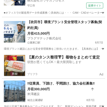
株式会社カワサカプロセス
守口市
提携サイト
■オフィスでの製造用データ作成業務 ◇具体的には・・・ CAM・CADオペレーターとし
大阪
守口市
CAD
【吹田市】環境プラント安全管理スタッフ募集(契
約社員)
月収415,000円
プラグマテック株式会社
公園東口駅
8月7日
環境プラント建設における安全管理業務をご担当いただきます。 【具体的には】 ・環境プ
大阪
吹田市
公園東口駅
その他
契約社員
【夏のタンス整理👘】着物をまとめて査定
状態が悪くてもOK！最大限買取します
プリフラ
Ad
‼️従業員、下請け、手間請け、協力会社募集‼️
月収300,000円
米澤建設
城北公園通駅
8月7日
当社は足場工事全般をおこなっております。 主に、新築マンション、新築戸建、住宅リフォ