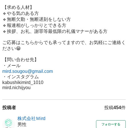
【求める人材】

🔹やる気のある方

🔹無断欠勤・無断遅刻をしない方

🔹報連相がしっかりとできる方

🔹挨拶、お礼、謝罪等最低限の礼儀マナーがある方

ご応募はこちらからでも承ってますので、お気軽にご連絡く
ださい😁

【問い合わせ先】

mird.sougou@gmail.com
・インスタグラム

kabushikimird_1010

mird.nichijyou
投稿者
投稿
454
件
株式会社Ｍird
男性
フォローする