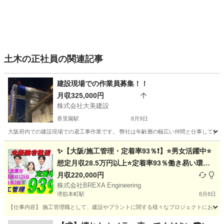
土木の正社員の関連記事
建設現場での作業員募集！！
月収325,000円
株式会社大美建設
香里園駅
8月9日
大阪府内での建設現場での鳶工事作業です。 弊社は年齢層の幅広い仲間と仕事しており
大阪
枚方市
香里園駅
鳶職
建設現場
✨【大阪/施工管理・定着率93％❗】⭐男女活躍中⭐
想定月収28.5万円以上⭐定着率93％働き易い環境
／未経験者積極採用◎選考１回⭐未経験者でも安心
月収220,000円
株式会社BREXA Engineering
サポート🔰/国家資格が取得できる‼️
堺筋本町駅
8月8日
【仕事内容】 施工管理職として、建設やプラントに関する様々なプロジェクトにおいて
大阪
大阪市
堺筋本町駅
施工管理
未経験