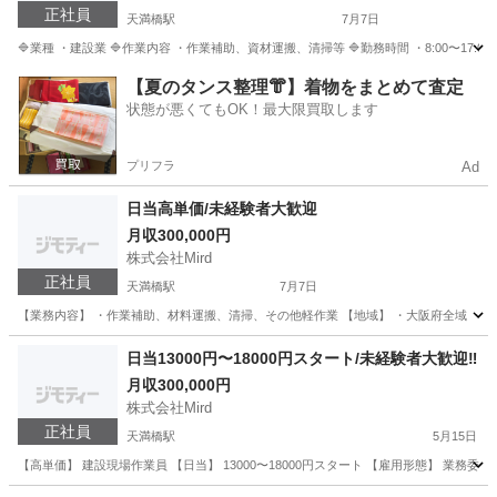
正社員
天満橋駅
7月7日
🔷業種 ・建設業 🔷作業内容 ・作業補助、資材運搬、清掃等 🔷勤務時間 ・8:00〜17:0
大阪
大阪市
天満橋駅
土木
未経験
【夏のタンス整理👘】着物をまとめて査定
状態が悪くてもOK！最大限買取します
プリフラ
Ad
日当高単価/未経験者大歓迎
月収300,000円
株式会社Mird
正社員
天満橋駅
7月7日
【業務内容】 ・作業補助、材料運搬、清掃、その他軽作業 【地域】 ・大阪府全域 ・全国各地(
大阪
大阪市
天満橋駅
土木
未経験
日当13000円〜18000円スタート/未経験者大歓迎‼️
月収300,000円
株式会社Mird
正社員
天満橋駅
5月15日
【高単価】 建設現場作業員 【日当】 13000〜18000円スタート 【雇用形態】 業務委