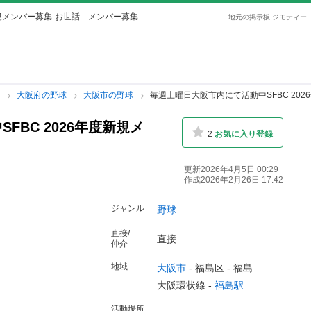
新規メンバー募集
お世話... メンバー募集
地元の掲示板 ジモティー
球
大阪府の野球
大阪市の野球
毎週土曜日大阪市内にて活動中SFBC 20
BC 2026年度新規メ
2
お気に入り登録
更新2026年4月5日 00:29
作成2026年2月26日 17:42
ジャンル
野球
直接/
直接
仲介
地域
大阪市
-
福島区
-
福島
大阪環状線 -
福島駅
活動場所
-