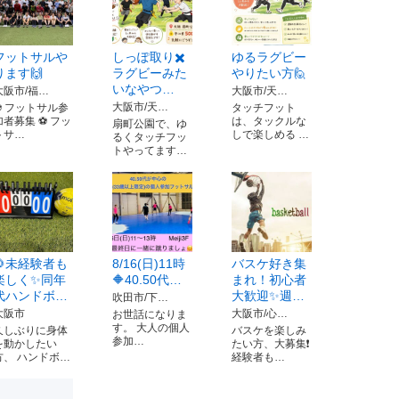
フットサルや
しっぽ取り✖️
ゆるラグビー
ります🙌
ラグビーみた
やりたい方🙋
いなやつ…
大阪市/福…
大阪市/天…
大阪市/天…
⚽ フットサル参
タッチフット
加者募集 ⚽ フッ
は、タックルな
扇町公園で、ゆ
トサ…
しで楽しめる …
るくタッチフッ
トやってます…
🌻未経験者も
8/16(日)11時
バスケ好き集
楽しく✨同年
🔶40.50代…
まれ！初心者
代ハンドボ…
大歓迎✨週…
吹田市/下…
大阪市
大阪市/心…
お世話になりま
す。 大人の個人
久しぶりに身体
バスケを楽しみ
参加…
を動かしたい
たい方、大募集❗️
方、 ハンドボ…
経験者も…