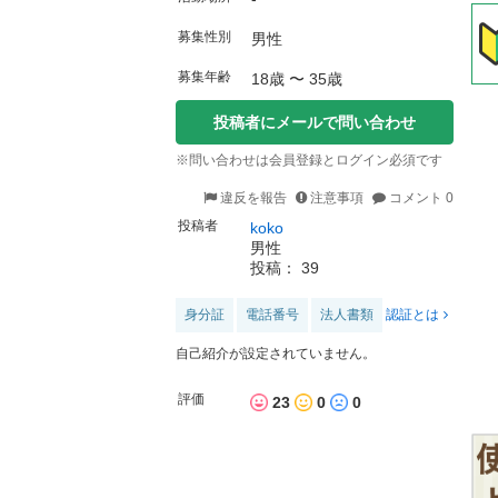
募集性別
男性
募集年齢
18歳 〜 35歳
投稿者にメールで問い合わせ
※問い合わせは会員登録とログイン必須です
違反を報告
注意事項
コメント 0
投稿者
koko
男性
投稿： 39
身分証
電話番号
法人書類
認証とは
自己紹介が設定されていません。
評価
23
0
0