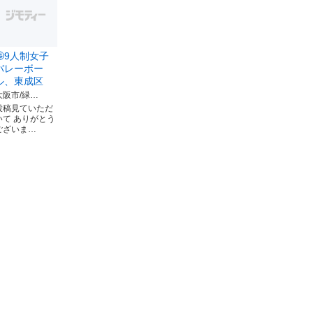
🤩9人制女子
バレーボー
ル、東成区
大阪市/緑…
投稿見ていただ
いて ありがとう
ございま…