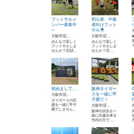
フットサルメ
初心者、中級
ンバー募集中
者向けフット
✨
サル🐣
大阪市/淀…
大阪市/淀…
みんなで楽しく
みんなで楽しく
フットサルしま
フットサルしま
せんか？😊🙌…
せんか？😊 …
初めまして…
阪神タイガー
スを一緒に甲
大阪市/淀…
子園で！
タイガースの応
援を一緒に甲子
大阪市/淀…
園でしません…
阪神の試合を一
緒に応援出来る
市内の方で …