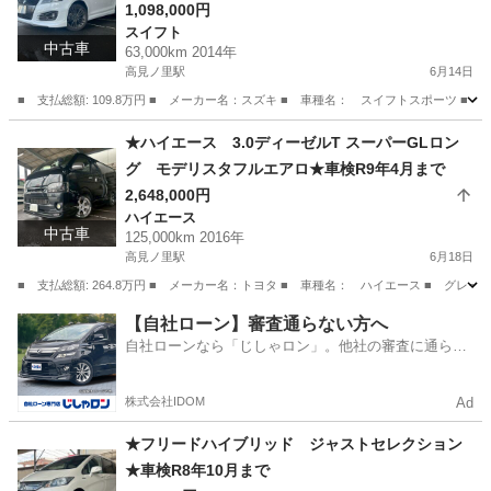
1,098,000円
スイフト
中古車
63,000km 2014年
高見ノ里駅
6月14日
■ 支払総額: 109.8万円 ■ メーカー名：スズキ ■ 車種名： スイフトスポーツ ■ 
大阪
松原市
高見ノ里駅
スイフト
★ハイエース 3.0ディーゼルT スーパーGLロン
グ モデリスタフルエアロ★車検R9年4月まで
2,648,000円
ハイエース
中古車
125,000km 2016年
高見ノ里駅
6月18日
■ 支払総額: 264.8万円 ■ メーカー名：トヨタ ■ 車種名： ハイエース ■ グレード名：
大阪
松原市
高見ノ里駅
ハイエース
ロング
【自社ローン】審査通らない方へ
自社ローンなら「じしゃロン」。他社の審査に通らな
かった方も
株式会社IDOM
Ad
★フリードハイブリッド ジャストセレクション
★車検R8年10月まで