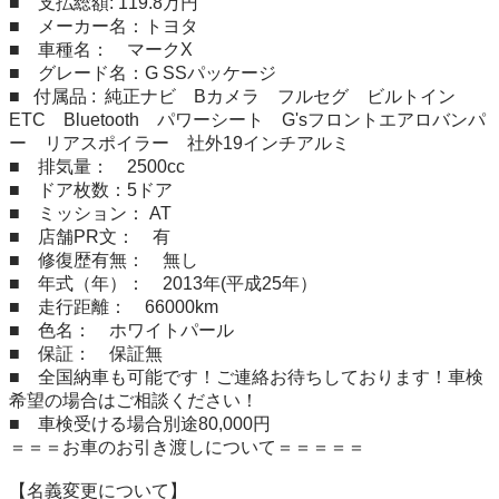
■　支払総額: 119.8万円

■　メーカー名：トヨタ

■　車種名：　マークX

■　グレード名：G SSパッケージ

■   付属品 :  純正ナビ　Bカメラ　フルセグ　ビルトイン
ETC　Bluetooth　パワーシート　G'sフロントエアロバンパ
ー　リアスポイラー　社外19インチアルミ

■　排気量：　2500cc

■　ドア枚数：5ドア　

■　ミッション： AT

■　店舗PR文：　有

■　修復歴有無：　無し

■　年式（年）：　2013年(平成25年）

■　走行距離：　66000km

■　色名：　ホワイトパール

■　保証：　保証無

■　全国納車も可能です！ご連絡お待ちしております！車検
希望の場合はご相談ください！

■　車検受ける場合別途80,000円

＝＝＝お車のお引き渡しについて＝＝＝＝＝

【名義変更について】
