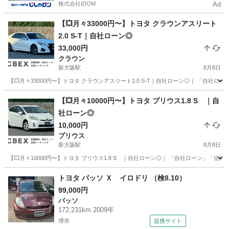
株式会社IDOM
Ad
【💥月々33000円〜】トヨタ クラウンアスリート
2.0 S-T｜自社ローン◎
33,000円
クラウン
新大阪駅
8月8日
【💥月々33000円〜】トヨタ クラウンアスリート2.0 S-T｜自社ローン◎｜ 「自社
大阪
大阪市
新大阪駅
クラウン
クラウンアスリート
【💥月々10000円〜】トヨタ プリウス1.8 S ｜自
社ローン◎
10,000円
プリウス
新大阪駅
8月8日
【💥月々10000円〜】トヨタ プリウス1.8 S ｜自社ローン◎｜ 「自社ローン」「信
大阪
大阪市
新大阪駅
プリウス
ローン
トヨタ パッソ Ｘ イロドリ （検8.10）
99,000円
パッソ
172,231km 2009年
堺市
提携サイト