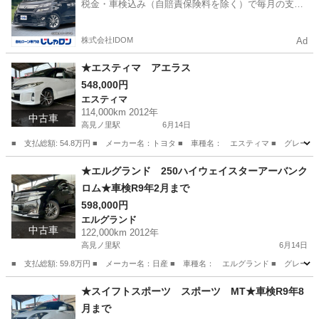
税金・車検込み（自賠責保険料を除く）で毎月の支払
額は一定の自社ローン🚗
株式会社IDOM
Ad
★エスティマ アエラス
548,000円
エスティマ
114,000km 2012年
中古車
高見ノ里駅
6月14日
■ 支払総額: 54.8万円 ■ メーカー名：トヨタ ■ 車種名： エスティマ ■ グレー
大阪
松原市
高見ノ里駅
エスティマ
★エルグランド 250ハイウェイスターアーバンク
ロム★車検R9年2月まで
598,000円
エルグランド
中古車
122,000km 2012年
高見ノ里駅
6月14日
■ 支払総額: 59.8万円 ■ メーカー名：日産 ■ 車種名： エルグランド ■ グレー
大阪
松原市
高見ノ里駅
エルグランド
預かり金
★スイフトスポーツ スポーツ MT★車検R9年8
月まで