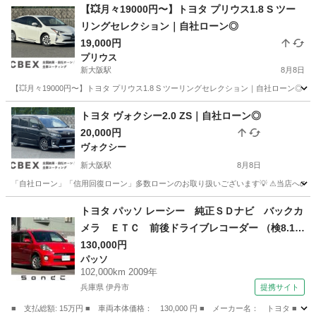
大阪
大阪市
新大阪駅
プリウス
ローン
【💥月々19000円〜】トヨタ プリウス1.8 S ツー
リングセレクション｜自社ローン◎
19,000円
プリウス
新大阪駅
8月8日
【💥月々19000円〜】トヨタ プリウス1.8 S ツーリングセレクション｜自社ローン
大阪
大阪市
新大阪駅
プリウス
トヨタ ヴォクシー2.0 ZS｜自社ローン◎
20,000円
ヴォクシー
新大阪駅
8月8日
「自社ローン」「信用回復ローン」多数ローンのお取り扱いございます💡 ⚠当店へのお問い合
大阪
大阪市
新大阪駅
ヴォクシー
ローン
トヨタ パッソ レーシー 純正ＳＤナビ バックカ
メラ ＥＴＣ 前後ドライブレコーダー （検8.1
2）
130,000円
パッソ
102,000km 2009年
兵庫県 伊丹市
提携サイト
■ 支払総額: 15万円 ■ 車両本体価格： 130,000 円 ■ メーカー名： トヨタ