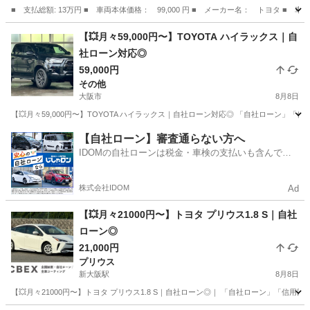
■ 支払総額: 13万円 ■ 車両本体価格： 99,000 円 ■ メーカー名： トヨタ ■ 車
大阪
堺市
パッソ
【💥月々59,000円〜】TOYOTA ハイラックス｜自
社ローン対応◎
59,000円
その他
大阪市
8月8日
【💥月々59,000円〜】TOYOTA ハイラックス｜自社ローン対応◎ 「自社ローン」「信用
大阪
大阪市
その他
ハイラックス
【自社ローン】審査通らない方へ
IDOMの自社ローンは税金・車検の支払いも含んでい
るので毎月の支払額は一定
株式会社IDOM
Ad
【💥月々21000円〜】トヨタ プリウス1.8 S｜自社
ローン◎
21,000円
プリウス
新大阪駅
8月8日
【💥月々21000円〜】トヨタ プリウス1.8 S｜自社ローン◎｜ 「自社ローン」「信用