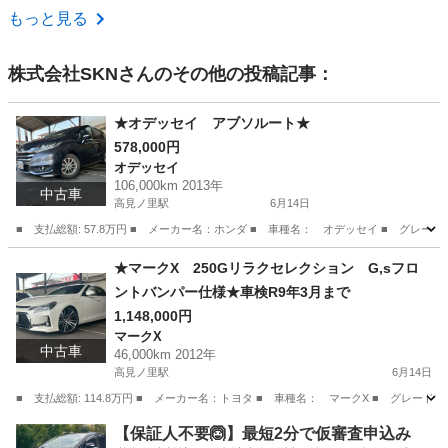
大阪
堺市
その他
もっと見る
株式会社SKN
さんのその他の投稿記事：
★オデッセイ アブソルート★
578,000円
オデッセイ
106,000km 2013年
中古車
高見ノ里駅
6月14日
■ 支払総額: 57.8万円 ■ メーカー名：ホンダ ■ 車種名： オデッセイ ■ グレー
大阪
松原市
高見ノ里駅
オデッセイ
アブソルート
★マークX 250Gリラクセレクション G,sフロ
ントバンパー仕様★車検R9年3月まで
1,148,000円
マークX
中古車
46,000km 2012年
高見ノ里駅
6月14日
■ 支払総額: 114.8万円 ■ メーカー名：トヨタ ■ 車種名： マークX ■ グレード
大阪
松原市
高見ノ里駅
マークX
バンパー
【保証人不要🙆】最短2分で仮審査申込み