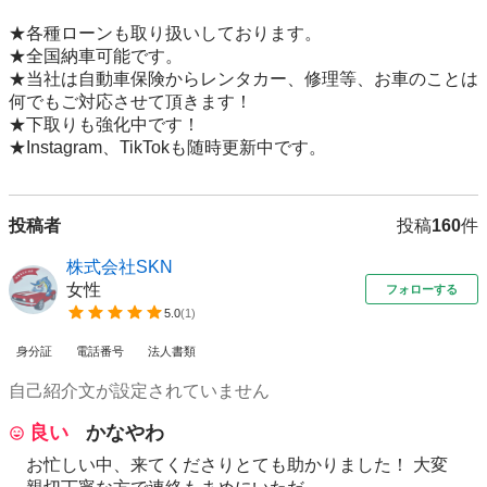
★各種ローンも取り扱いしております。

★全国納車可能です。

★当社は自動車保険からレンタカー、修理等、お車のことは
何でもご対応させて頂きます！

★下取りも強化中です！

★Instagram、TikTokも随時更新中です。
投稿者
投稿
160
件
株式会社SKN
女性
フォローする
5.0
(
1
)
身分証
電話番号
法人書類
自己紹介文が設定されていません
良い
かなやわ
お忙しい中、来てくださりとても助かりました！ 大変