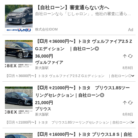
兵庫
伊丹市
パッソ
【自社ローン】審査通らない方へ
自社ローンなら「じしゃロン」。他社の審査に通らな
かった方も
株式会社IDOM
Ad
【💥月々36000円〜】トヨタ ヴェルファイア2.5 Z
Gエディション ｜自社ローン◎
36,000円
ヴェルファイア
新大阪駅
8月8日
【💥月々36000円〜】トヨタ ヴェルファイア2.5 Z Gエディション ｜自社ローン◎
大阪
大阪市
新大阪駅
ヴェルファイア
【💥月々21000円〜】トヨタ プリウス1.8Sツー
リングセレクション｜自社ローン◎
21,000円
プリウス
新大阪駅
8月8日
【💥月々21000円〜】トヨタ プリウス1.8Sツーリングセレクション｜自社ローン◎｜
大阪
大阪市
新大阪駅
プリウス
ローン
【💥月々16000円〜】トヨタ プリウス1.8 S｜自社