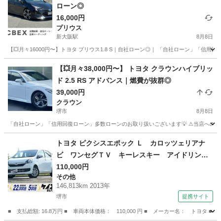
ローン◎
16,000円
プリウス
新大阪駅
8月8日
【💥月々16000円〜】トヨタ プリウス1.8 S｜自社ローン◎｜ 「自社ローン」「信用
大阪
大阪市
新大阪駅
プリウス
【💥月々38,000円〜】 トヨタ クラウンハイブリッ
ド 2.5 RS アドバンス｜燃費が抜群◎
39,000円
クラウン
堺市
8月8日
「自社ローン」「信用回復ローン」多数ローンのお取り扱いございます💡 ⚠当店へのお問い合わ
大阪
堺市
クラウン
月々
トヨタ ピクシスエポック Ｌ カロッツェリアナ
ビ ワンセグＴＶ キーレスキー アイドリング
ストップ レベライザー エアコン パワーウィ
110,000円
その他
ンドウ ＥＴＣ 純正１４インチアルミ （検9.2）
146,813km 2013年
堺市
提携サイト
■ 支払総額: 16.8万円 ■ 車両本体価格： 110,000 円 ■ メーカー名： ト