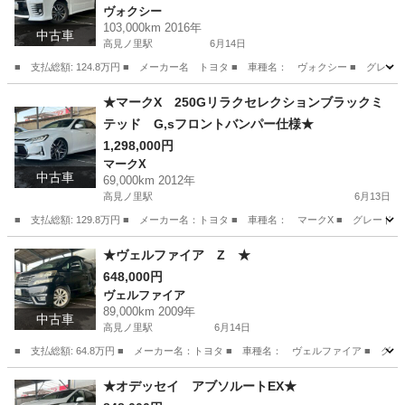
ヴォクシー
103,000km 2016年
中古車
高見ノ里駅
6月14日
■ 支払総額: 124.8万円 ■ メーカー名 トヨタ ■ 車種名： ヴォクシー ■ グレー
大阪
松原市
高見ノ里駅
ヴォクシー
預かり金
★マークX 250Gリラクセレクションブラックミ
テッド G,sフロントバンパー仕様★
1,298,000円
マークX
中古車
69,000km 2012年
高見ノ里駅
6月13日
■ 支払総額: 129.8万円 ■ メーカー名：トヨタ ■ 車種名： マークX ■ グレード名：
大阪
松原市
高見ノ里駅
マークX
バンパー
★ヴェルファイア Z ★
648,000円
ヴェルファイア
89,000km 2009年
中古車
高見ノ里駅
6月14日
■ 支払総額: 64.8万円 ■ メーカー名：トヨタ ■ 車種名： ヴェルファイア ■ グレード
大阪
松原市
高見ノ里駅
ヴェルファイア
預かり金
★オデッセイ アブソルートEX★