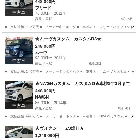
448,000円
フリード
中古車
76,000km 2011年
高見ノ里駅
6月13日
■ 支払総額: 44.8万円 ■ メーカー名：ホンダ ■ 車種名： フリードハイブリッド 
大阪
松原市
高見ノ里駅
フリード
預かり金
★ムーヴカスタム カスタムRS★
248,000円
ムーヴ
98,000km 2011年
中古車
高見ノ里駅
6月13日
■ 支払総額: 24.8万円 ■ メーカー名：ダイハツ ■ 車種名： ムーブカスタム ■ グ
大阪
松原市
高見ノ里駅
ムーヴ
預かり金
★NWGNカスタム カスタムG★車検9年3月まで
448,000円
N-WGN
86,000km 2014年
中古車
高見ノ里駅
6月14日
■ 支払総額: 44.8万円 ■ メーカー名：ホンダ ■ 車種名： NWGNカスタム ■ グ
大阪
松原市
高見ノ里駅
N-WGN
NWGN
★ヴォクシー ZS煌Ⅱ★
1,248,000円