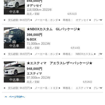
848,000円
オデッセイ
118,000km 2015年
中古車
高見ノ里駅
6月21日
■ 支払総額: 84.8万円 ■ メーカー名：ホンダ ■ 車種名： オデッセイ ■ グレード名
大阪
松原市
高見ノ里駅
オデッセイ
アブソルート
★NBOXカスタム GLパッケージ★
398,000円
N-BOX
71,000km 2013年
中古車
高見ノ里駅
6月13日
■ 支払総額: 39.8万円 ■ メーカー名：ホンダ ■ 車種名： NBOXカスタム ■ 
大阪
松原市
高見ノ里駅
N-BOX
★エスティマ アエラスレザーパッケージ★
948,000円
エスティマ
97,000km 2013年
中古車
高見ノ里駅
6月26日
■ 支払総額: 94.8万円 ■ メーカー名：トヨタ ■ 車種名： エスティマ ■ グレー
大阪
松原市
高見ノ里駅
エスティマ
預かり金
ページTOPへ