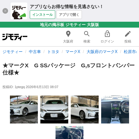
アプリならお得な情報を見逃さない！
インストール
アプリで開く
地元の掲示板 ジモティー 大阪版
大阪府
検索
ログイン
投稿
ジモティー
中古車
トヨタ
マークX
大阪府のマークX
松原市
★マークX G SSパッケージ G,sフロントバンパー
仕様★
投稿ID: 1ptegq
2026年6月13日 08:07