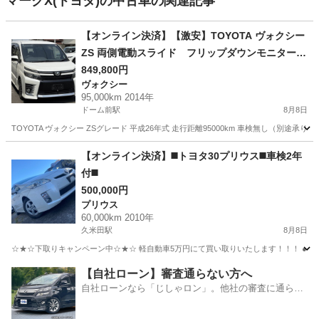
マークX(トヨタ)の中古車の関連記事
【オンライン決済】【激安】TOYOTA ヴォクシー
ZS 両側電動スライド フリップダウンモニター
走行距離95000km 左Fバンパーキズ外れ 別途車
849,800円
ヴォクシー
検2年付き有り
95,000km 2014年
ドーム前駅
8月8日
TOYOTA ヴォクシー ZSグレード 平成26年式 走行距離95000km 車検無し（別途承りま
大阪
大阪市
ドーム前駅
ヴォクシー
【オンライン決済】◼️トヨタ30プリウス◼️車検2年
付◼️
500,000円
プリウス
60,000km 2010年
久米田駅
8月8日
☆★☆下取りキャンペーン中☆★☆ 軽自動車5万円にて買い取りいたします！！！ ●平成2
大阪
岸和田市
久米田駅
プリウス
【自社ローン】審査通らない方へ
自社ローンなら「じしゃロン」。他社の審査に通らな
かった方も