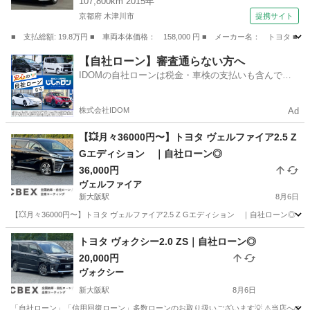
107,800km 2015年
京都府 木津川市
提携サイト
■ 支払総額: 19.8万円 ■ 車両本体価格： 158,000 円 ■ メーカー名： トヨタ
京都
木津川市
その他
【自社ローン】審査通らない方へ
IDOMの自社ローンは税金・車検の支払いも含んでい
るので毎月の支払額は一定
株式会社IDOM
Ad
【💥月々36000円〜】トヨタ ヴェルファイア2.5 Z
Gエディション ｜自社ローン◎
36,000円
ヴェルファイア
新大阪駅
8月6日
【💥月々36000円〜】トヨタ ヴェルファイア2.5 Z Gエディション ｜自社ローン◎
大阪
大阪市
新大阪駅
ヴェルファイア
トヨタ ヴォクシー2.0 ZS｜自社ローン◎
20,000円
ヴォクシー
新大阪駅
8月6日
「自社ローン」「信用回復ローン」多数ローンのお取り扱いございます💡 ⚠当店へのお問い合