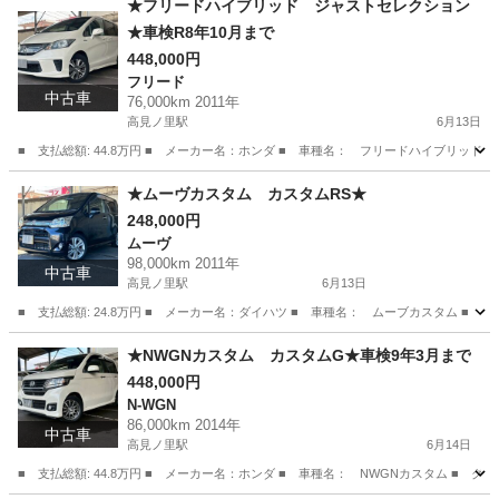
★フリードハイブリッド ジャストセレクション
★車検R8年10月まで
448,000円
フリード
中古車
76,000km 2011年
高見ノ里駅
6月13日
■ 支払総額: 44.8万円 ■ メーカー名：ホンダ ■ 車種名： フリードハイブリッド 
大阪
松原市
高見ノ里駅
フリード
預かり金
★ムーヴカスタム カスタムRS★
248,000円
ムーヴ
98,000km 2011年
中古車
高見ノ里駅
6月13日
■ 支払総額: 24.8万円 ■ メーカー名：ダイハツ ■ 車種名： ムーブカスタム ■ グ
大阪
松原市
高見ノ里駅
ムーヴ
預かり金
★NWGNカスタム カスタムG★車検9年3月まで
448,000円
N-WGN
86,000km 2014年
中古車
高見ノ里駅
6月14日
■ 支払総額: 44.8万円 ■ メーカー名：ホンダ ■ 車種名： NWGNカスタム ■ グ