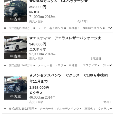
★NBOXカスタム GLパッケージ★
398,000円
N-BOX
71,000km 2013年
中古車
高見ノ里駅
6月13日
■ 支払総額: 39.8万円 ■ メーカー名：ホンダ ■ 車種名： NBOXカスタム ■ 
大阪
松原市
高見ノ里駅
N-BOX
★エスティマ アエラスレザーパッケージ★
948,000円
エスティマ
97,000km 2013年
中古車
高見ノ里駅
6月26日
■ 支払総額: 94.8万円 ■ メーカー名：トヨタ ■ 車種名： エスティマ ■ グレー
大阪
松原市
高見ノ里駅
エスティマ
預かり金
★メンセデスベンツ Cクラス C180★車検R9
年11月まで
1,898,000円
Ｃクラス
中古車
46,000km 2014年
高見ノ里駅
7月3日
■ 支払総額: 189.8万円 ■ メーカー名：メルセデスベンツ ■ 車種名： Cクラス ■ 