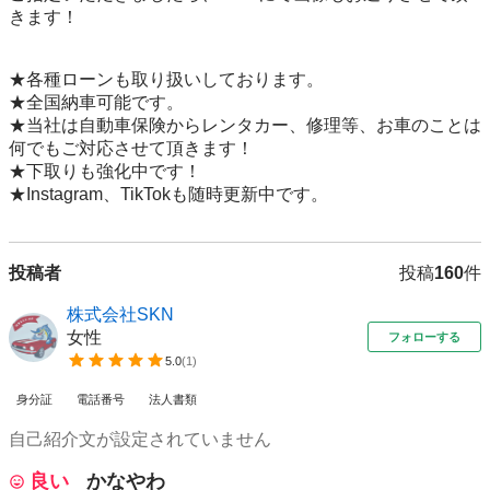
きます！

★各種ローンも取り扱いしております。

★全国納車可能です。

★当社は自動車保険からレンタカー、修理等、お車のことは
何でもご対応させて頂きます！

★下取りも強化中です！

★Instagram、TikTokも随時更新中です。
投稿者
投稿
160
件
株式会社SKN
女性
フォローする
5.0
(
1
)
身分証
電話番号
法人書類
自己紹介文が設定されていません
良い
かなやわ