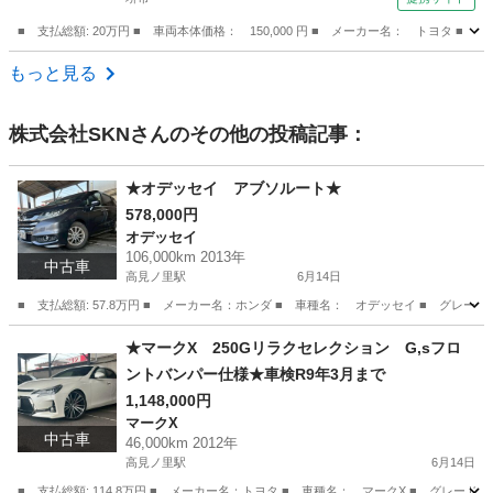
■ 支払総額: 20万円 ■ 車両本体価格： 150,000 円 ■ メーカー名： トヨタ ■
大阪
堺市
その他
もっと見る
株式会社SKN
さんのその他の投稿記事：
★オデッセイ アブソルート★
578,000円
オデッセイ
106,000km 2013年
中古車
高見ノ里駅
6月14日
■ 支払総額: 57.8万円 ■ メーカー名：ホンダ ■ 車種名： オデッセイ ■ グレー
大阪
松原市
高見ノ里駅
オデッセイ
アブソルート
★マークX 250Gリラクセレクション G,sフロ
ントバンパー仕様★車検R9年3月まで
1,148,000円
マークX
中古車
46,000km 2012年
高見ノ里駅
6月14日
■ 支払総額: 114.8万円 ■ メーカー名：トヨタ ■ 車種名： マークX ■ グレード