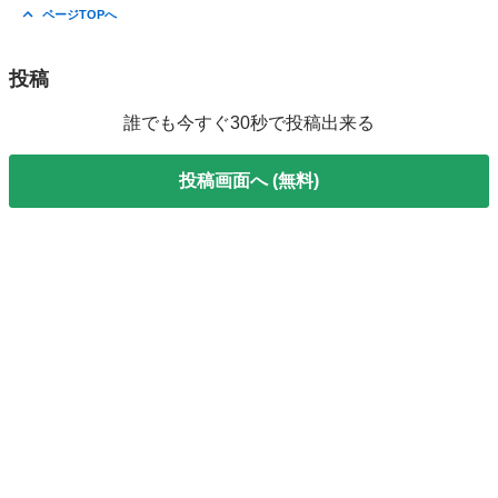
大阪
松原市
高見ノ里駅
Ｃクラス
Cクラス
ページTOPへ
投稿
誰でも今すぐ30秒で投稿出来る
投稿画面へ (無料)