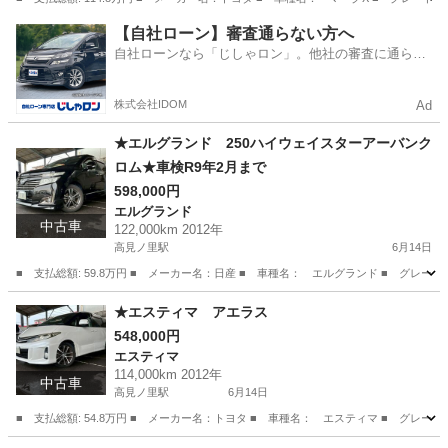
大阪
松原市
高見ノ里駅
マークX
バンパー
【自社ローン】審査通らない方へ
自社ローンなら「じしゃロン」。他社の審査に通らな
かった方も
株式会社IDOM
Ad
★エルグランド 250ハイウェイスターアーバンク
ロム★車検R9年2月まで
598,000円
エルグランド
中古車
122,000km 2012年
高見ノ里駅
6月14日
■ 支払総額: 59.8万円 ■ メーカー名：日産 ■ 車種名： エルグランド ■ グレー
大阪
松原市
高見ノ里駅
エルグランド
預かり金
★エスティマ アエラス
548,000円
エスティマ
114,000km 2012年
中古車
高見ノ里駅
6月14日
■ 支払総額: 54.8万円 ■ メーカー名：トヨタ ■ 車種名： エスティマ ■ グレー