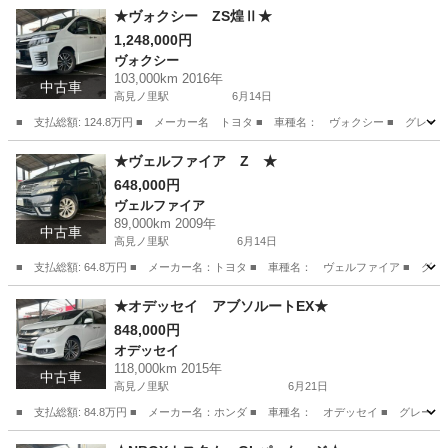
大阪
松原市
高見ノ里駅
N-WGN
NWGN
★ヴォクシー ZS煌Ⅱ★
1,248,000円
ヴォクシー
103,000km 2016年
中古車
高見ノ里駅
6月14日
■ 支払総額: 124.8万円 ■ メーカー名 トヨタ ■ 車種名： ヴォクシー ■ グレー
大阪
松原市
高見ノ里駅
ヴォクシー
預かり金
★ヴェルファイア Z ★
648,000円
ヴェルファイア
89,000km 2009年
中古車
高見ノ里駅
6月14日
■ 支払総額: 64.8万円 ■ メーカー名：トヨタ ■ 車種名： ヴェルファイア ■ グレード
大阪
松原市
高見ノ里駅
ヴェルファイア
預かり金
★オデッセイ アブソルートEX★
848,000円
オデッセイ
118,000km 2015年
中古車
高見ノ里駅
6月21日
■ 支払総額: 84.8万円 ■ メーカー名：ホンダ ■ 車種名： オデッセイ ■ グレード名
大阪
松原市
高見ノ里駅
オデッセイ
アブソルート