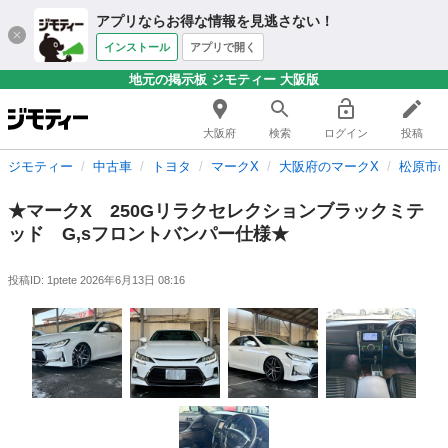
アプリならお得な情報を見逃さない！
インストール
アプリで開く
地元の掲示板 ジモティー 大阪版
大阪府
検索
ログイン
投稿
ジモティー
中古車
トヨタ
マークX
大阪府のマークX
松原市
★マークX 250Gリラクセレクションブラックミテ
ッド G,sフロントバンパー仕様★
投稿ID: 1ptete
2026年6月13日 08:16