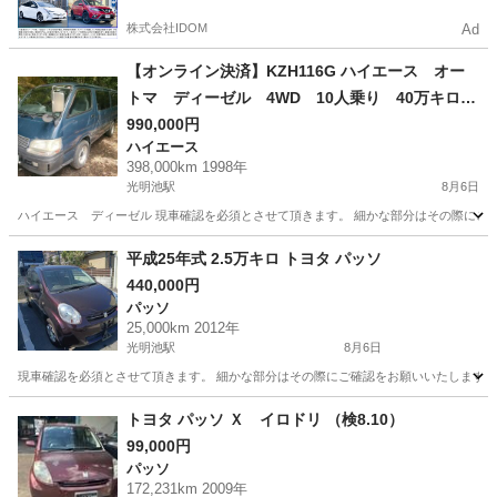
株式会社IDOM
Ad
【オンライン決済】KZH116G ハイエース オー
トマ ディーゼル 4WD 10人乗り 40万キロ
平成10年式
990,000円
ハイエース
398,000km 1998年
光明池駅
8月6日
ハイエース ディーゼル 現車確認を必須とさせて頂きます。 細かな部分はその際にご確
大阪
和泉市
光明池駅
ハイエース
ディーゼル
平成25年式 2.5万キロ トヨタ パッソ
440,000円
パッソ
25,000km 2012年
光明池駅
8月6日
現車確認を必須とさせて頂きます。 細かな部分はその際にご確認をお願いいたします。 
大阪
和泉市
光明池駅
パッソ
トヨタ パッソ Ｘ イロドリ （検8.10）
99,000円
パッソ
172,231km 2009年