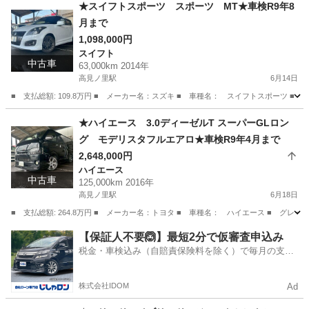
大阪
松原市
高見ノ里駅
エスティマ
★スイフトスポーツ スポーツ MT★車検R9年8
月まで
1,098,000円
スイフト
中古車
63,000km 2014年
高見ノ里駅
6月14日
■ 支払総額: 109.8万円 ■ メーカー名：スズキ ■ 車種名： スイフトスポーツ ■ 
大阪
松原市
高見ノ里駅
スイフト
★ハイエース 3.0ディーゼルT スーパーGLロン
グ モデリスタフルエアロ★車検R9年4月まで
2,648,000円
ハイエース
中古車
125,000km 2016年
高見ノ里駅
6月18日
■ 支払総額: 264.8万円 ■ メーカー名：トヨタ ■ 車種名： ハイエース ■ グレード名：
大阪
松原市
高見ノ里駅
ハイエース
ロング
【保証人不要🙆】最短2分で仮審査申込み
税金・車検込み（自賠責保険料を除く）で毎月の支払
額は一定の自社ローン🚗
株式会社IDOM
Ad