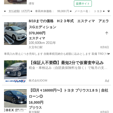
堺市
提携サイト
■ 支払総額: 13万円 ■ 車両本体価格： 99,000 円 ■ メーカー名： トヨタ ■ 車
大阪
堺市
パッソ
8/10までの価格 H２３年式 エスティマ アエラ
スGエディション
370,000円
エスティマ
100,600km 2011年
久宝寺口駅
8月6日
車両入れ替えにつき売却します 自動車税完納分も総額に込みとします 装備 TRDフロント
大阪
八尾市
久宝寺口駅
エスティマ
【保証人不要🙆】最短2分で仮審査申込み
税金・車検込み（自賠責保険料を除く）で毎月の支払
額は一定の自社ローン🚗
株式会社IDOM
Ad
【💥月々16000円〜】トヨタ プリウス1.8 S｜自社
ローン◎
16,000円
プリウス
新大阪駅
8月6日