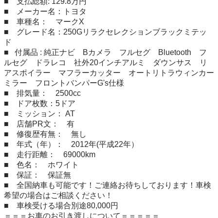
■　支払総額: 129.8万円

■　メーカー名：トヨタ

■　車種名：　マークX

■　グレード名：250Gリラクセレクションブラックミテッ
ド

■   付属品 : 純正ナビ　Bカメラ　フルセグ　Bluetooth　フ
ルセグ　ドラレコ　社外20インチアルミ　ダウンサス　リ
アスポイラー　マフラーカッター　オートリトラウィンカー
ミラー　フロントバンパーG's仕様

■　排気量：　2500cc

■　ドア枚数：5ドア　

■　ミッション： AT

■　店舗PR文：　有

■　修復歴有無：　無し

■　年式（年）：　2012年(平成22年）

■　走行距離：　69000km

■　色名：　ホワイト

■　保証：　保証無

■　全国納車も可能です！ご連絡お待ちしております！車検
希望の場合はご相談ください！

■　車検受ける場合別途80,000円

＝＝＝お車のお引き渡しについて＝＝＝＝＝
