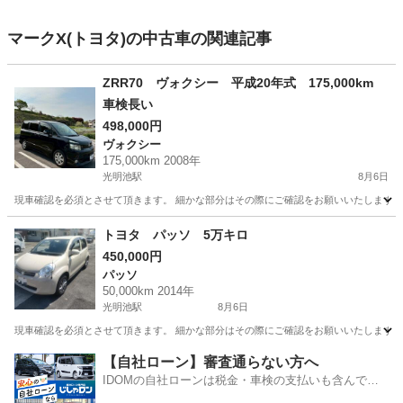
マークX(トヨタ)の中古車の関連記事
ZRR70 ヴォクシー 平成20年式 175,000km
車検長い
498,000円
ヴォクシー
175,000km 2008年
光明池駅
8月6日
現車確認を必須とさせて頂きます。 細かな部分はその際にご確認をお願いいたします。 
大阪
和泉市
光明池駅
ヴォクシー
ZRR
トヨタ パッソ 5万キロ
450,000円
パッソ
50,000km 2014年
光明池駅
8月6日
現車確認を必須とさせて頂きます。 細かな部分はその際にご確認をお願いいたします。 
大阪
和泉市
光明池駅
パッソ
【自社ローン】審査通らない方へ
IDOMの自社ローンは税金・車検の支払いも含んでい
るので毎月の支払額は一定