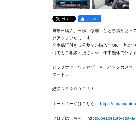
ポスト
いいね！
自動車購入、車検、修理、など事情があっ
クアップいたします。

全車保証付き☆分割での購入もOK！他にも多
何でもご相談ください☆　年中無休で休まず営業
☆ＳＤナビ・ワンセグＴＶ・バックカメラ・
タート☆

総額６８２０００円！！

ホームページはこちら　 
https://peaceauto
ブログはこちら　 
https://peaceauto-osaka-