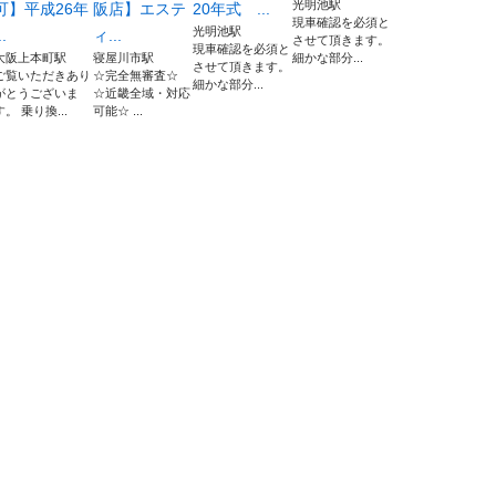
光明池駅
可】平成26年
阪店】エステ
20年式 ...
現車確認を必須と
光明池駅
..
ィ...
させて頂きます。
現車確認を必須と
大阪上本町駅
寝屋川市駅
細かな部分...
させて頂きます。
ご覧いただきあり
☆完全無審査☆
細かな部分...
がとうございま
☆近畿全域・対応
す。 乗り換...
可能☆ ...