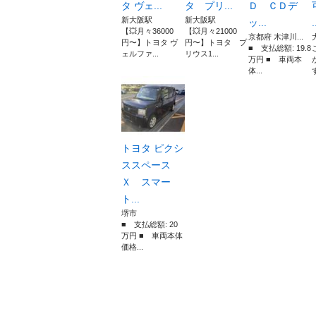
タ ヴェ...
タ プリ...
Ｄ ＣＤデ
新大阪駅
新大阪駅
ッ...
.
【💥月々36000
【💥月々21000
京都府 木津川...
円〜】トヨタ ヴ
円〜】トヨタ プ
■ 支払総額: 19.8
ェルファ...
リウス1...
万円 ■ 車両本
体...
トヨタ ピクシ
ススペース
Ｘ スマー
ト...
堺市
■ 支払総額: 20
万円 ■ 車両本体
価格...