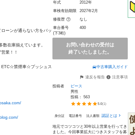
年式
2012年
車検有効期限
2027年2月
修復歴
なし
車台番号
400
てローンが通らない方をバッ
(下3桁)
お問い合わせの受付は
数在庫揃えています。

終了いたしました。
！！

ETC☆禁煙車☆プッシュス
中古車購入ガイド
違反を報告
注意事項
投稿者
ピース
男性
投稿： 
563
-osaka.com/
5.0
(
1
)
認証とは
身分証
電話番号
法人書類
blog.com/
地元でコツコツと30年以上営業を行ってき
ました。今回事業拡大につきスタッフを募