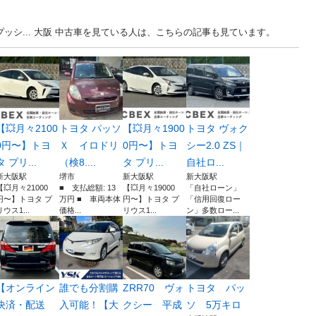
ッシ... 大阪 中古車を見ている人は、こちらの記事も見ています。
【💥月々2100
トヨタ パッソ
【💥月々1900
トヨタ ヴォク
0円〜】トヨ
Ｘ イロドリ
0円〜】トヨ
シー2.0 ZS｜
タ プリ...
（検8....
タ プリ...
自社ロ...
新大阪駅
堺市
新大阪駅
新大阪駅
【💥月々21000
■ 支払総額: 13
【💥月々19000
「自社ローン」
円〜】トヨタ プ
万円 ■ 車両本体
円〜】トヨタ プ
「信用回復ロー
リウス1...
価格...
リウス1...
ン」多数ロー...
【オンライン
誰でも分割購
ZRR70 ヴォ
トヨタ パッ
決済・配送
入可能！【大
クシー 平成
ソ 5万キロ