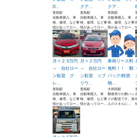
D...
クア...
クア...
E
萱島駅
萱島駅
萱島駅
自動車購入、車
自動車購入、車
自動車購入、車
検、修理、など事
検、修理、など事
検、修理、など事
情があってロー...
情があってロー...
情があってロー...
月々２.5万円
月々２万円
車両リース料
～ 自社ロー
～ 自社ロー
無料！！ 郵
ン歓迎 グ
ン歓迎 ☆プ
パック/軽貨
レ...
リウ...
物...
萱島駅
萱島駅
大和田駅
自動車購入、車
自動車購入、車
郵便局での郵パッ
検、修理、など事
検、修理、など事
クの配送です。個
情があってロー...
情があってロー...
人のスキルに...