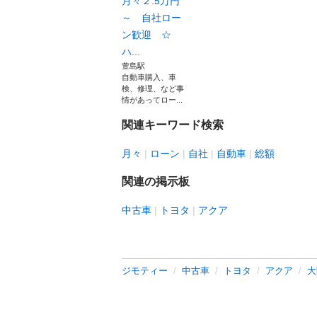
月々２.5万円
～ 自社ロー
ン歓迎 ☆
ハ...
萱島駅
自動車購入、車
検、修理、など事
情があってロー...
関連キーワード検索
月々
ローン
自社
自動車
総額
関連の掲示板
中古車
トヨタ
アクア
ジモティー
中古車
トヨタ
アクア
大