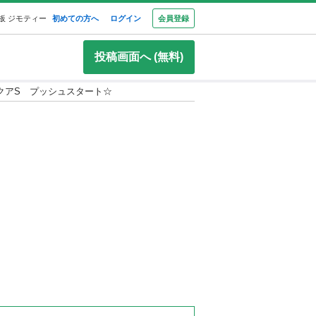
板 ジモティー
初めての方へ
ログイン
会員登録
投稿画面へ (無料)
クアS プッシュスタート☆