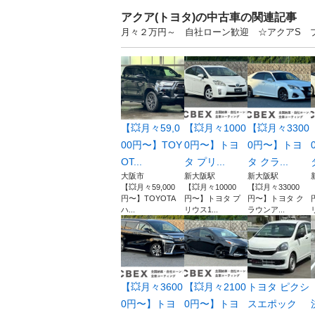
アクア(トヨタ)の中古車の関連記事
月々２万円～ 自社ローン歓迎 ☆アクアS プ
【💥月々59,0
【💥月々1000
【💥月々3300
00円〜】TOY
0円〜】トヨ
0円〜】トヨ
OT...
タ プリ...
タ クラ...
大阪市
新大阪駅
新大阪駅
【💥月々59,000
【💥月々10000
【💥月々33000
円〜】TOYOTA
円〜】トヨタ プ
円〜】トヨタ ク
ハ...
リウス1...
ラウンア...
【💥月々3600
【💥月々2100
トヨタ ピクシ
0円〜】トヨ
0円〜】トヨ
スエポック