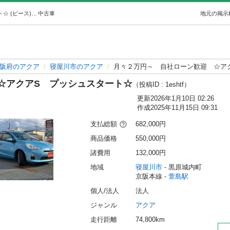
月々２万円～自社ローン歓迎☆アクアSプッシュスタート☆ (ピース) 萱島のアクアの中古車｜ジモティー
中古車
地元の掲示
阪府のアクア
寝屋川市のアクア
月々２万円～ 自社ローン歓迎 ☆ア
☆アクアS プッシュスタート☆
（投稿ID : 1eshtf）
更新
2026年1月10日 02:26
作成
2025年11月15日 09:31
支払総額
682,000円
商品価格
550,000円
諸費用
132,000円
地域
寝屋川市
 - 黒原城内町
京阪本線 - 
萱島駅
個人/法人
法人
ジャンル
アクア
走行距離
74,800km