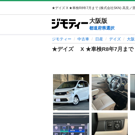
大阪
版
都道府県選択
ジモティー
中古車
日産
デイズ
大阪
★デイズ X ★車検R8年7月まで