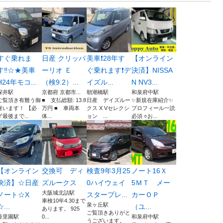
すぐ乗れま
日産 クリッパ
美車❗️28年す
【オンライン
す‼️☆★美車
ーリオ Ｅ
ぐ乗れます❗️デ
決済】NISSA
H24年モコ...
（検9.2）...
イズル...
N NV3...
深井駅
京都府 京都市...
朝潮橋駅
和泉府中駅
ご覧頂き有難う御
■ 支払総額: 13.8
日産 デイズルー
✨新規在庫紹介✨
座います！ 【必
万円 ■ 車両本
クス X Vセレクシ
プロフィール一読
ず最後まで...
体...
ョン ...
必須 ○お...
【オンライン
交換可 ディ
検査9年3月25
ノート16Ｘ
決済】☆日産
ズルークス
0ハイウェイ
5ＭＴ メー
大阪城北詰駅
ノート☆X
スタープレ...
カーＯＰ
車検10年4.30まで
泉ヶ丘駅
☆...
（ユ...
あります。 925
ご覧頂きありがと
香里園駅
0...
和泉府中駅
うございます。