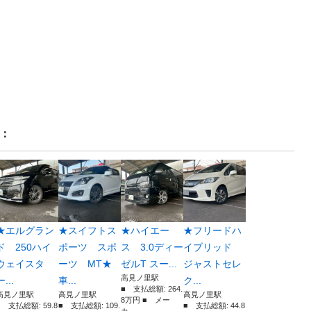
：
★エルグラン
★スイフトス
★ハイエー
★フリードハ
ド 250ハイ
ポーツ スポ
ス 3.0ディー
イブリッド
ウェイスタ
ーツ MT★
ゼルT スー...
ジャストセレ
高見ノ里駅
ー...
車...
ク...
■ 支払総額: 264.
高見ノ里駅
高見ノ里駅
高見ノ里駅
8万円 ■ メー
■ 支払総額: 59.8
■ 支払総額: 109.
■ 支払総額: 44.8