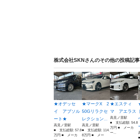
株式会社SKN
さんのその他の投稿記事
★オデッセ
★マークX 2
★エスティ
イ アブソル
50Gリラクセ
マ アエラス
高見ノ里駅
ート★
レクション...
■ 支払総額: 54.8
高見ノ里駅
高見ノ里駅
万円 ■ メーカ
■ 支払総額: 57.8
■ 支払総額: 114.
ー...
万円 ■ メーカ
8万円 ■ メー