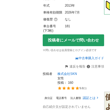
年式
2013年
車検有効期限
2026年7月
修復歴
なし
車台番号
181
(下3桁)
投稿者にメールで問い合わせ
※問い合わせは会員登録とログイン必須です
中古車購入ガイド
違反を報告
注意事項
投稿者
株式会社SKN
女性
投稿： 
160
5.0
(
1
)
認証とは
身分証
電話番号
法人書類
自己紹介文が設定されていません