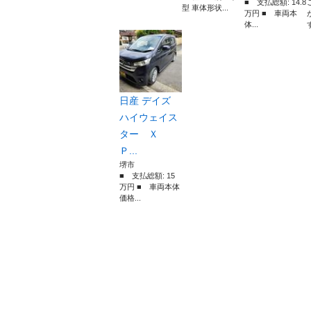
■ 支払総額: 14.8
型 車体形状...
万円 ■ 車両本
体...
日産 デイズ
ハイウェイス
ター Ｘ
Ｐ...
堺市
■ 支払総額: 15
万円 ■ 車両本体
価格...