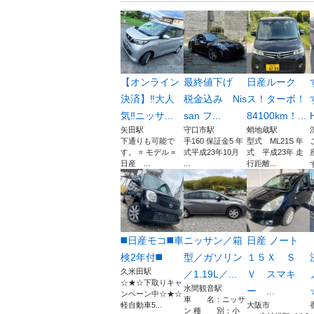
【オンライン
最終値下げ
日産ルーク
決済】‼️大人
税金込み Nis
ス！ターボ！
気‼️ニッサ...
san フ...
84100km！...
矢田駅
守口市駅
蛸地蔵駅
下通りも可能で
手160 保証金5 年
型式 ML21S 年
す。 ⭐️ モデル =
式平成23年10月
式 平成23年 走
日産 ...
...
行距離...
◼️日産モコ◼️車
ニッサン／箱
日産 ノート
検2年付◼️
型／ガソリン
１５Ｘ Ｓ
久米田駅
／1.19L／...
Ｖ スマキ
☆★☆下取りキャ
水間観音駅
ー ...
ンペーン中☆★☆
車 名：ニッサ
軽自動車5...
大阪市
ン 種 別：小