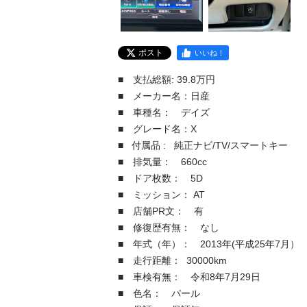
ポスト
いいね！
■　支払総額: 39.8万円

■　メーカー名：日産

■　車種名：　デイズ

■　グレード名：X

■   付属品 :   純正ナビ/TV/スマートキー

■　排気量：　660cc

■　ドア枚数：　5D

■　ミッション： AT

■　店舗PR文：　有

■　修復歴有無：　なし

■　年式（年）：　2013年(平成25年7月）

■　走行距離：  30000km

■　車検有無：　令和8年7月29日

■　色名：　パール
