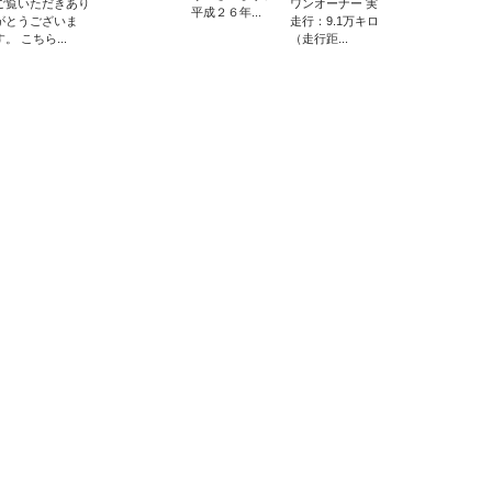
ご覧いただきあり
ワンオーナー 実
平成２６年...
がとうございま
走行：9.1万キロ
す。 こちら...
（走行距...