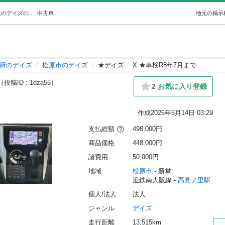
★デイズ X ★車検R8年7月まで (株式会社SKN) 高見ノ里のデイズの中古車｜ジモティー
中古車
地元の掲示
府のデイズ
松原市のデイズ
★デイズ X ★車検R8年7月まで
（投稿ID : 1dza55）
2
お気に入り登録
作成
2026年6月14日 03:29
支払総額
498,000円
商品価格
448,000円
諸費用
50,000円
地域
松原市
 - 新堂
近鉄南大阪線 - 
高見ノ里駅
個人/法人
法人
ジャンル
デイズ
走行距離
13,515km