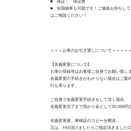
■　保証：　保証無

■　全国納車も可能です！ご連絡お待ちし
はご相談ください！

＝＝＝お車のお引き渡しについて＝＝＝＝＝

【名義変更について】

お車の登録等はお客様ご自身でお願い致します
名義変更の手続きがわからない場合はご案
行も承ります。

ご自身で名義変更手続きをして頂く場合、

名義変更完了まで預かり金として30,000円お
名義変更後、車検証のコピーを郵送、

又は、FAX頂けましたらご指定頂きました