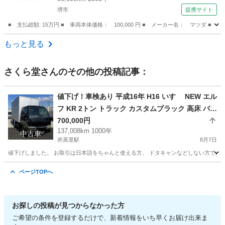
堺市
提携サイト
■ 支払総額: 15万円 ■ 車両本体価格： 100,000 円 ■ メーカー名： マツダ 
大阪
堺市
AZ-ワゴン
もっと見る
さくら堂
さんのその他の投稿記事：
値下げ！車検あり 平成16年 H16 いすゞ NEW エル
フ KR 2トン トラック カスタムブラック 高床 バン
アルミバン 箱車 リアシャッター扉 無事故
700,000円
137,008km 1000年
中古車
井原里駅
8月7日
値下げしました。 お取引は日本語をちゃんと使える方、 ドタキャンなどしない方でお願いしま
大阪
泉佐野市
井原里駅
その他
ページTOPへ
お探しの投稿が見つからなかった方
ご希望の条件を登録するだけで、新着情報をいち早くお届け出来ま