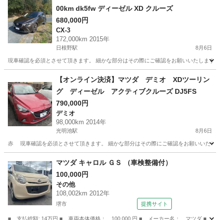
00km dk5fw ディーゼル XD クルーズ
680,000円
CX-3
172,000km 2015年
日根野駅
8月6日
現車確認を必須とさせて頂きます。 細かな部分はその際にご確認をお願いいたします。 
大阪
和泉市
日根野駅
CX-3
ディーゼル
【オンライン決済】マツダ デミオ XDツーリン
グ ディーゼル アクティブクルーズ DJ5FS
790,000円
デミオ
98,000km 2014年
光明池駅
8月6日
赤 現車確認を必須とさせて頂きます。 細かな部分はその際にご確認をお願いいたします
大阪
和泉市
光明池駅
デミオ
ディーゼル
マツダ キャロル ＧＳ （車検整備付）
100,000円
その他
108,002km 2012年
堺市
提携サイト
■ 支払総額: 14万円 ■ 車両本体価格： 100,000 円 ■ メーカー名： マツダ ■ 