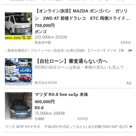
大阪
堺市
その他
【オンライン決済】MAZDA ボンゴバン ガソリ
ン 2WD AT 前後ドラレコ ETC 両側スライドド
ア‼️安定感抜群のシングルタイヤ‼️
759,000円
ボンゴ
103,000km 2015年
和泉府中駅
8月6日
✨新規在庫紹介✨プロフィール一読必須 ○お車の詳細○ 【メーカー】マツダ 【車 名】ボンゴバン
大阪
和泉市
和泉府中駅
ボンゴ
【自社ローン】審査通らない方へ
IDOMの自社ローンは税金・車検の支払いも含んでい
るので毎月の支払額は一定
株式会社IDOM
Ad
マツダ RX-8 5mt se3p 本体
400,000円
RX-8
75,000km 1000年
京橋駅
8月5日
マツダ SE3P RX-8 年式 平成16年(年式誤ってるかも) 走行距離75000 5MT