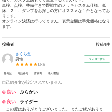
強く、カスタム感もでて重宝すると思います。

車検、点検、整備付きで即戦力のメッキカスタム仕様、低
床、２ｔ、ダンプをお探しの方にオススメな１台となってお
ります。

オンライン決済は行ってません、表示金額は手元価格になり
投稿者
投稿
4
件
さくら堂
男性
フォローする
5.0
(
2
)
身分証
電話番号
古物商
法人書類
自己紹介文が設定されていません
良い
ぷらかい
良い
ライダー
この度はありがとうございました。 またご縁がありま