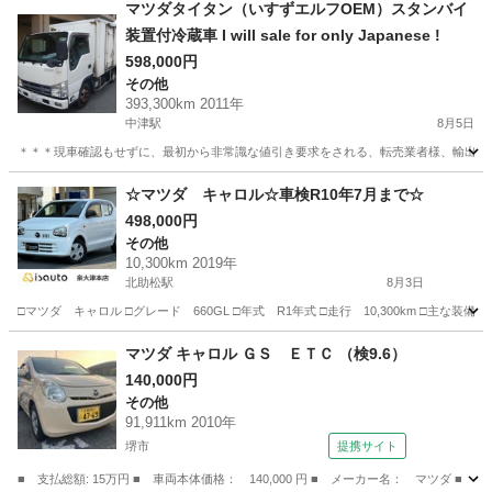
大阪
大阪市
京橋駅
RX-8
車両
マツダタイタン（いすずエルフOEM）スタンバイ
装置付冷蔵車 I will sale for only Japanese !
598,000円
その他
393,300km 2011年
中津駅
8月5日
＊＊＊現車確認もせずに、最初から非常識な値引き要求をされる、転売業者様、輸出業者
大阪
大阪市
中津駅
その他
車両
☆マツダ キャロル☆車検R10年7月まで☆
498,000円
その他
10,300km 2019年
北助松駅
8月3日
□マツダ キャロル □グレード 660GL □年式 R1年式 □走行 10,300km □
大阪
泉大津市
北助松駅
その他
マツダ キャロル ＧＳ ＥＴＣ （検9.6）
140,000円
その他
91,911km 2010年
堺市
提携サイト
■ 支払総額: 15万円 ■ 車両本体価格： 140,000 円 ■ メーカー名： マツダ ■ 