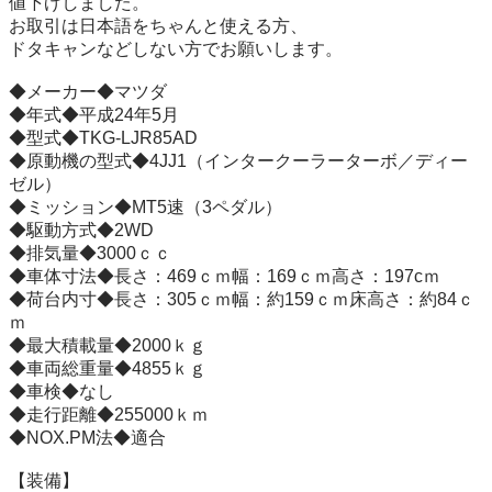
値下げしました。

お取引は日本語をちゃんと使える方、

ドタキャンなどしない方でお願いします。

◆メーカー◆マツダ

◆年式◆平成24年5月

◆型式◆TKG-LJR85AD

◆原動機の型式◆4JJ1（インタークーラーターボ／ディー
ゼル）

◆ミッション◆MT5速（3ペダル）

◆駆動方式◆2WD

◆排気量◆3000ｃｃ

◆車体寸法◆長さ：469ｃｍ幅：169ｃｍ高さ：197cｍ

◆荷台内寸◆長さ：305ｃｍ幅：約159ｃｍ床高さ：約84ｃ
ｍ

◆最大積載量◆2000ｋｇ

◆車両総重量◆4855ｋｇ

◆車検◆なし

◆走行距離◆255000ｋｍ

◆NOX.PM法◆適合

【装備】
