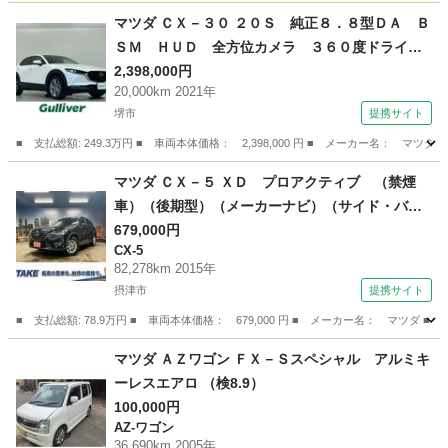
大阪
寝屋川市
萱島駅
プレマシー
マツダ ＣＸ－３０ ２０Ｓ 純正８．８型ＤＡ Ｂ
ＳＭ ＨＵＤ 全方位カメラ ３６０度ドライブ
レコーダー ＥＴＣ ＬＥＤヘッドライト フォ
2,398,000円
20,000km 2021年
グランプ 純正１８インチＡＷ 純正フロアマッ
堺市
提携サイト
ト 前後コーナーセンサー パドルシフト 禁煙
車 （なし）
■ 支払総額: 249.3万円 ■ 車両本体価格： 2,398,000 円 ■ メーカー名
大阪
堺市
マツダ
マツダ ＣＸ－５ ＸＤ プロアクティブ （禁煙
車）（後期型）（メーカーナビ）（サイド・バッ
クカメラ）（レーダークルーズ）（コーナーセン
679,000円
CX-5
サ）（スマートキー）（ＥＴＣ）（Ｂｌｕｅｔｏ
82,278km 2015年
ｏｔｈ）（ＢＳＭ）（ＬＥＤヘッドライト）（純
摂津市
提携サイト
正１７インチＡＷ） （検8.10）
■ 支払総額: 78.9万円 ■ 車両本体価格： 679,000 円 ■ メーカー名： マ
大阪
摂津市
CX-5
マツダ ＡＺワゴン ＦＸ－Ｓスペシャル アルミキ
ーレスエアロ （検8.9）
100,000円
AZ-ワゴン
36,690km 2005年