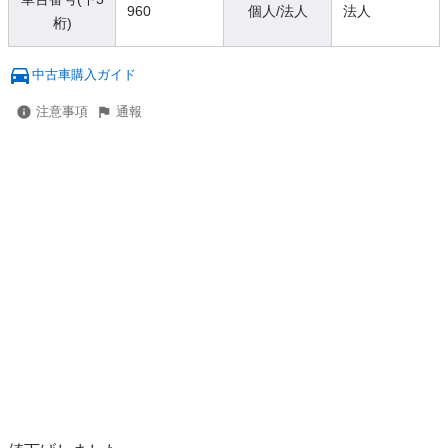
960
個人/法人
法人
桁)
中古車購入ガイド
注意事項
通報