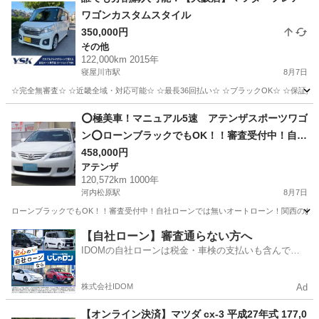
ワゴンカスタムスタイル
350,000円
その他
122,000km 2015年
寝屋川市駅
8月7日
☆完全無審査☆ ☆近畿全域・対応可能☆ ☆最長36回払い☆ ☆ブラックOK☆ ☆保証人・
大阪
寝屋川市
寝屋川市駅
その他
車両
⭕極美車！マニュアル5速 アテンザスポーツワゴ
ン⭕ローンブラックでもOK！！審査受付中！自社
ローンでは無いオートローン！関西のお店ですが
458,000円
アテンザ
全国どこでも遠方納車できます！
120,572km 1000年
河内松原駅
8月7日
ローンブラックでもOK！！審査受付中！自社ローンでは無いオートローン！関西のお店
大阪
堺市
河内松原駅
アテンザ
【自社ローン】審査通らない方へ
IDOMの自社ローンは税金・車検の支払いも含んでい
るので毎月の支払額は一定
株式会社IDOM
Ad
【オンライン決済】マツダ cx-3 平成27年式 177,0