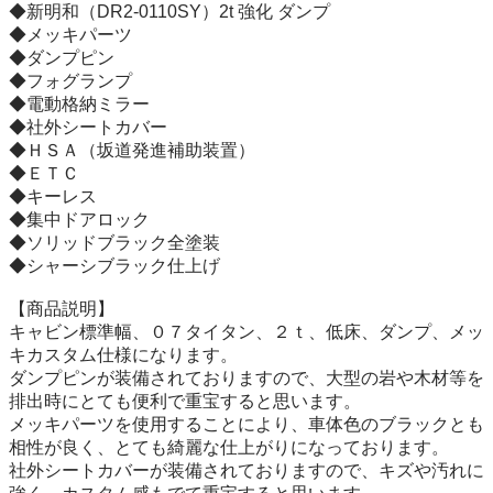
◆新明和（DR2-0110SY）2t 強化 ダンプ

◆メッキパーツ

◆ダンプピン

◆フォグランプ

◆電動格納ミラー

◆社外シートカバー

◆ＨＳＡ（坂道発進補助装置）

◆ＥＴＣ

◆キーレス

◆集中ドアロック

◆ソリッドブラック全塗装

◆シャーシブラック仕上げ

【商品説明】

キャビン標準幅、０７タイタン、２ｔ、低床、ダンプ、メッ
キカスタム仕様になります。

ダンプピンが装備されておりますので、大型の岩や木材等を
排出時にとても便利で重宝すると思います。

メッキパーツを使用することにより、車体色のブラックとも
相性が良く、とても綺麗な仕上がりになっております。

社外シートカバーが装備されておりますので、キズや汚れに