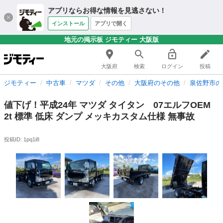
アプリならお得な情報を見逃さない！
インストール
アプリで開く
地元の掲示板 ジモティー 大阪版
大阪府
検索
ログイン
投稿
ジモティー
中古車
マツダ
その他
大阪府のその他
泉佐野市の
値下げ！平成24年 マツダ タイタン 07エルフOEM
2t 標準 低床 ダンプ メッキカスタム仕様 無事故
投稿ID: 1pq1i8