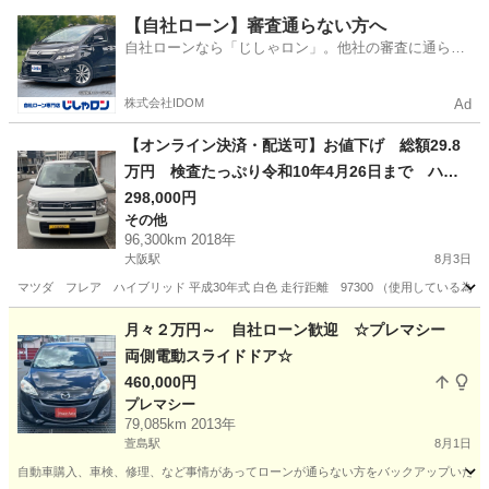
大阪
堺市
その他
【自社ローン】審査通らない方へ
自社ローンなら「じしゃロン」。他社の審査に通らな
かった方も
株式会社IDOM
Ad
【オンライン決済・配送可】お値下げ 総額29.8
万円 検査たっぷり令和10年4月26日まで ハイ
ブリッド スマートキー すぐ乗って帰れます
298,000円
その他
96,300km 2018年
大阪駅
8月3日
マツダ フレア ハイブリッド 平成30年式 白色 走行距離 97300 （使用している為多
大阪
大阪市
大阪駅
その他
月々２万円～ 自社ローン歓迎 ☆プレマシー
両側電動スライドドア☆
460,000円
プレマシー
79,085km 2013年
萱島駅
8月1日
自動車購入、車検、修理、など事情があってローンが通らない方をバックアップいたします