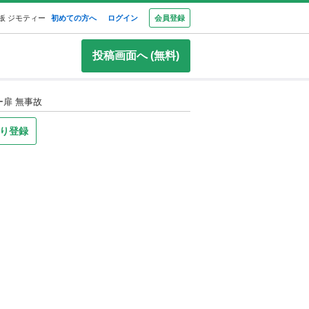
板 ジモティー
初めての方へ
ログイン
会員登録
投稿画面へ (無料)
ー扉 無事故
り登録