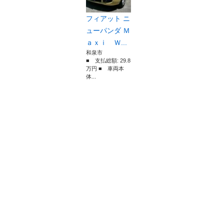
フィアット ニ
ューパンダ Ｍ
ａｘｉ Ｗ...
和泉市
■ 支払総額: 29.8
万円 ■ 車両本
体...