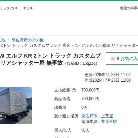
値下げ！平成16年 H16 いすゞ NEW エルフ KR 2トン トラック カスタムブラック 高床 バン アルミバン 箱車 リアシャッター扉… (さくら堂) 井原里のその他の中古車｜ジモティー
中古車
地元の掲示
の他
泉佐野市のその他
KR 2トン トラック カスタムブラック 高床 バン アルミバン 箱車 リアシャッタ
EW エルフ KR 2トン トラック カスタムブ
9
お気に入
車 リアシャッター扉 無事故
（投稿ID : 1pq2zq）
更新
2026年7月23日 11:02
作成
2026年7月23日 11:00
支払総額
700,000円
商品価格
700,000円
諸費用
0円
受け渡し場所
泉佐野市
 - 上瓦屋
南海本線 - 
井原里駅
個人/法人
法人