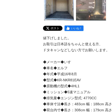
ポスト
いいね！
値下げしました。 

お取引は日本語をちゃんと使える方、 

ドタキャンなどしない方でお願いします。 

◆メーカー◆いすゞ

◆車名◆エルフ

◆年式◆平成16年8月

◆型式◆KR-NKR81EAV

◆原動機の型式◆4HL1

◆ミッション◆5速マニュアル

◆排気量◆エンジン型式: 4770CC

◆車体寸法◆長さ：483cm 幅：188cm 高さ：2
◆荷台内寸◆長さ：308cm 幅：179cm 高さ：1