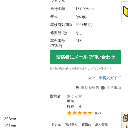
ジャンル
-
走行距離
137,008km
年式
その他
車検有効期限
2027年1月
修復歴
なし
車台番号
913
(下3桁)
投稿者にメールで問い合わせ
※問い合わせは会員登録とログイン必須です
中古車購入ガイド
違反を報告
注意事項
投稿者
さくら堂
男性
投稿： 
4
5.0
(
2
)
93cm

身分証
電話番号
古物商
法人書類
91cm
