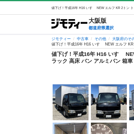
大阪
版
都道府県選択
ジモティー
中古車
その他
大阪府のそ
値下げ！平成16年 H16 いすゞ NEW エルフ 
値下げ！平成16年 H16 いすゞ N
ラック 高床 バン アルミバン 箱