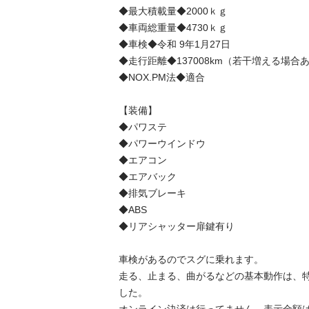
◆最大積載量◆2000ｋｇ

◆車両総重量◆4730ｋｇ

◆車検◆令和 9年1月27日

◆走行距離◆137008km（若干増える場合あ
◆NOX.PM法◆適合

【装備】

◆パワステ

◆パワーウインドウ

◆エアコン

◆エアバック

◆排気ブレーキ

◆ABS

◆リアシャッター扉鍵有り

車検があるのでスグに乗れます。

走る、止まる、曲がるなどの基本動作は、
した。
