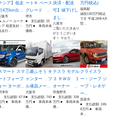
テシア】低走
ートＫ ベース
決済・配送
万円税込)
福島駅
行4万km台...
グレード ...
可】値下げし
値段130万円税込
大阪市
堺市
まし...
です 平成:28年4月
🚗 ルノー ルーテ
■ 支払総額: 25
八尾市
型...
シア 程度良好・
万円 ■ 車両本体
ご覧いただきあり
低走行...
価格...
がとうございま
す！ マセラ...
スマート スマ
三菱ふそう キ
テスラ モデル
クライスラ
ートフォーフ
ャンター フ
３ ＲＷＤ １
ー・ジープ ジ
ォー ターボ...
ル液晶メー...
オーナー ...
ープ・レネゲ
摂津市
大阪市
羽曳野市
ー...
■ 支払総額: 67.8
■ 支払総額: 743
■ 支払総額: 338
箕面市
万円 ■ 車両本
万円 ■ 車両本体
万円 ■ 車両本体
■ 支払総額: 249.
...
価...
価...
9万円 ■ 車両
本...