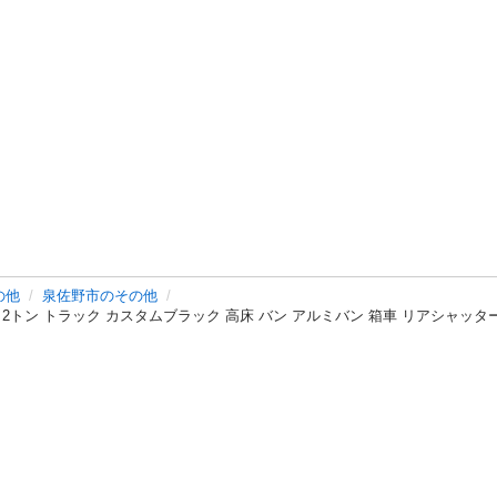
の他
泉佐野市のその他
KR 2トン トラック カスタムブラック 高床 バン アルミバン 箱車 リアシャッタ