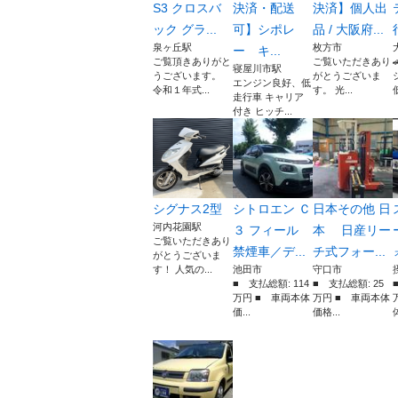
S3 クロスバ
決済・配送
決済】個人出
ック グラ...
可】シポレ
品 / 大阪府...
泉ヶ丘駅
枚方市
ー キ...
ご覧頂きありがと
ご覧いただきあり
寝屋川市駅
うございます。
がとうございま
エンジン良好、低
令和１年式...
す。 光...
走行車 キャリア
付き ヒッチ...
シグナス2型
シトロエン Ｃ
日本その他 日
河内花園駅
３ フィール
本 日産リー
ご覧いただきあり
禁煙車／デ...
チ式フォー...
がとうございま
す！ 人気の...
池田市
守口市
■ 支払総額: 114
■ 支払総額: 25
万円 ■ 車両本体
万円 ■ 車両本体
価...
価格...
体