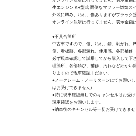
オンライン決済は行ってません、表示金額は手
生エンジン KR型式 面倒なマフラー燃焼スイ
外装に凹み、汚れ、傷ありますがブラック塗装
オンライン決済は行ってません、表示金額は手
●不具合箇所

中古車ですので、傷、汚れ、錆、剥がれ、
傷、看板跡、各部漏れ、使用感、各部補修・劣
必ず現車確認して試乗してから購入して下
理箇所、各部錆び、補修、汚れなど細かい
りますので現車確認ください。

●ノークレーム・ノーリターンにてお願いし
はお受けできません)

●特に現車確認無しでのキャンセルはお受
現車確認をお願いします。

●納車後のキャンセル等一切お受けできませ