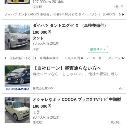
127,000km 2014年
深井駅
8月9日
ダイハツ タント LA600S 車検長い 令和9年10月まで ダイハツ タント（LA600S）をお譲り
大阪
堺市
深井駅
タント
ダイハツ タントエグゼ Ｘ （車検整備付）
100,000円
タント
78,653km 2010年
堺市
提携サイト
■ 支払総額: 14万円 ■ 車両本体価格： 100,000 円 ■ メーカー名： ダイハツ ■
大阪
堺市
タント
【自社ローン】審査通らない方へ
自社ローンなら「じしゃロン」。他社の審査に通らな
かった方も
株式会社IDOM
Ad
オシャレなミラ COCOA プラスX TV/ナビ 中期型
160,000円
ミラ
93,400km 2013年
熊取駅
8月9日