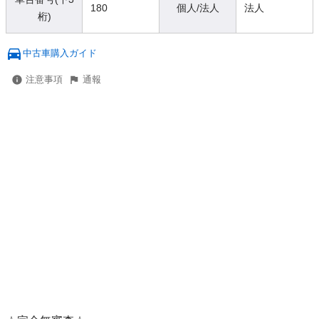
180
個人/法人
法人
桁)
中古車購入ガイド
注意事項
通報