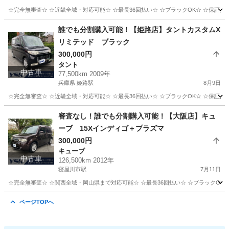
☆完全無審査☆ ☆近畿全域・対応可能☆ ☆最長36回払い☆ ☆ブラックOK☆ ☆保証人・
大阪
寝屋川市
寝屋川市駅
エスティマ
車両
誰でも分割購入可能！【姫路店】タントカスタムX
リミテッド ブラック
300,000円
タント
中古車
77,500km 2009年
兵庫県 姫路駅
8月9日
☆完全無審査☆ ☆近畿全域・対応可能☆ ☆最長36回払い☆ ☆ブラックOK☆ ☆保証人・
兵庫
姫路市
姫路駅
タント
車両
審査なし！誰でも分割購入可能！【大阪店】キュ
ーブ 15Xインディゴ＋プラズマ
300,000円
キューブ
中古車
126,500km 2012年
寝屋川市駅
7月11日
☆完全無審査☆ ☆関西全域・岡山県まで対応可能☆ ☆最長36回払い☆ ☆ブラックOK☆ 
大阪
寝屋川市
寝屋川市駅
キューブ
車両
ページTOPへ