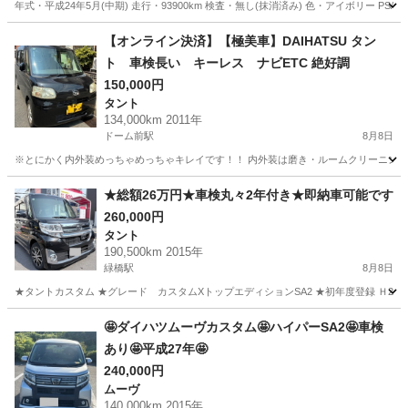
年式・平成24年5月(中期) 走行・93900km 検査・無し(抹消済み) 色・アイボリー P
大阪
泉佐野市
熊取駅
ミラ
【オンライン決済】【極美車】DAIHATSU タン
ト 車検長い キーレス ナビETC 絶好調
150,000円
タント
134,000km 2011年
ドーム前駅
8月8日
※とにかく内外装めっちゃめっちゃキレイです！！ 内外装は磨き・ルームクリーニング
大阪
大阪市
ドーム前駅
タント
★総額26万円★車検丸々2年付き★即納車可能です
260,000円
タント
190,500km 2015年
緑橋駅
8月8日
★タントカスタム ★グレード カスタムXトップエディションSA2 ★初年度登録 Ｈ27年 ★
大阪
大阪市
緑橋駅
タント
🤩ダイハツムーヴカスタム🤩ハイパーSA2🤩車検
あり🤩平成27年🤩
240,000円
ムーヴ
140,000km 2015年