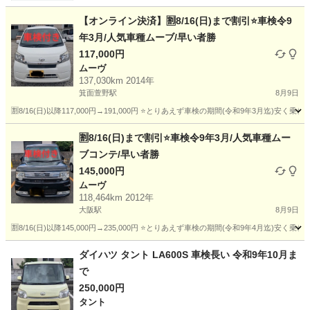
【オンライン決済】🈹8/16(日)まで割引⭐️車検令9
年3月/人気車種ムーブ/早い者勝
117,000円
ムーヴ
137,030km 2014年
箕面萱野駅
8月9日
🈹8/16(日)以降117,000円→191,000円 ⭐️とりあえず車検の期間(令和9年3月迄)安く
大阪
箕面市
箕面萱野駅
ムーヴ
車両
🈹8/16(日)まで割引⭐️車検令9年3月/人気車種ムー
ブコンテ/早い者勝
145,000円
ムーヴ
118,464km 2012年
大阪駅
8月9日
🈹8/16(日)以降145,000円→235,000円 ⭐️とりあえず車検の期間(令和9年4月迄)
大阪
大阪市
大阪駅
ムーヴ
ムーブコンテ
ダイハツ タント LA600S 車検長い 令和9年10月ま
で
250,000円
タント