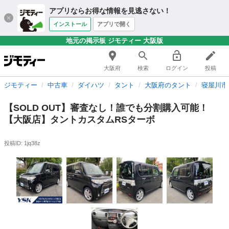
アプリならお得な情報を見逃さない！
インストール
アプリで開く
地元の掲示板 ジモティー 大阪版
大阪府
検索
ログイン
投稿
ジモティー
中古車
ダイハツ
タント
大阪府のタント
寝屋川市
【SOLD OUT】審査なし！誰でも分割購入可能！
【大阪店】タントカスタムRSターボ
投稿ID: 1jq38z