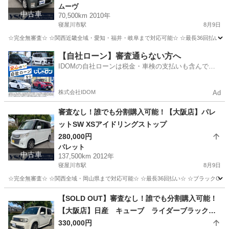
ムーヴ
中古車
70,500km 2010年
寝屋川市駅
8月9日
☆完全無審査☆ ☆関西近畿全域・愛知・福井・岐阜まで対応可能☆ ☆最長36回払い☆ ☆
大阪
寝屋川市
寝屋川市駅
ムーヴ
車両
【自社ローン】審査通らない方へ
IDOMの自社ローンは税金・車検の支払いも含んでい
るので毎月の支払額は一定
株式会社IDOM
Ad
審査なし！誰でも分割購入可能！【大阪店】パレ
ットSW XSアイドリングストップ
280,000円
パレット
中古車
137,500km 2012年
寝屋川市駅
8月9日
☆完全無審査☆ ☆関西全域・岡山県まで対応可能☆ ☆最長36回払い☆ ☆ブラックOK☆ 
大阪
寝屋川市
寝屋川市駅
パレット
車両
【SOLD OUT】審査なし！誰でも分割購入可能！
【大阪店】日産 キューブ ライダーブラックラ
イン
330,000円