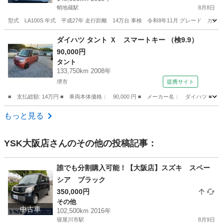
蛸地蔵駅
8月8日
型式 LA100S 年式 平成27年 走行距離 14万台 車検 令和8年11月 グレード 
大阪
岸和田市
蛸地蔵駅
ムーヴ
ダイハツ タント Ｘ スマートキー （検9.9）
90,000円
タント
133,750km 2008年
堺市
提携サイト
■ 支払総額: 14万円 ■ 車両本体価格： 90,000 円 ■ メーカー名： ダイハツ ■ 
大阪
堺市
タント
もっと見る
YSK大阪店
さんのその他の投稿記事：
誰でも分割購入可能！【大阪店】スズキ スペー
シア ブラック
350,000円
その他
中古車
102,500km 2016年
寝屋川市駅
8月9日