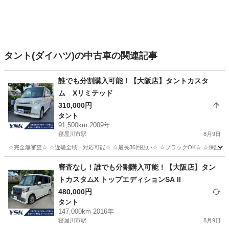
タント(ダイハツ)の中古車の関連記事
誰でも分割購入可能！【大阪店】タントカスタ
ム Xリミテッド
310,000円
タント
91,500km 2009年
寝屋川市駅
8月9日
☆完全無審査☆ ☆近畿全域・対応可能☆ ☆最長36回払い☆ ☆ブラックOK☆ ☆保証人・
大阪
寝屋川市
寝屋川市駅
タント
車両
審査なし！誰でも分割購入可能！【大阪店】タン
トカスタムX トップエディションSA II
480,000円
タント
147,000km 2016年
寝屋川市駅
8月9日