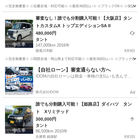
☆完全無審査☆ ☆近畿全域・対応可能☆ ☆最長36回払い☆ ☆ブラックOK☆ ☆保証人・
大阪
寝屋川市
寝屋川市駅
その他
車両
審査なし！誰でも分割購入可能！【大阪店】タン
トカスタムX トップエディションSA II
480,000円
タント
中古車
147,000km 2016年
寝屋川市駅
8月9日
☆完全無審査☆ ☆関西全域・岡山県まで対応可能☆ ☆最長36回払い☆ ☆ブラックOK☆ 
大阪
寝屋川市
寝屋川市駅
タント
車両
【自社ローン】審査通らない方へ
IDOMの自社ローンは税金・車検の支払いも含んでい
るので毎月の支払額は一定
株式会社IDOM
Ad
誰でも分割購入可能！【姫路店】ダイハツ タン
ト Xリミテッド
300,000円
タント
中古車
86,500km 2010年
兵庫県 姫路駅
8月2日