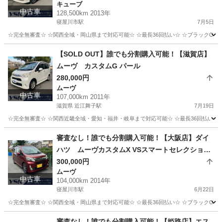
キューブ
中古車
128,500km 2013年
寝屋川市駅
7月5日
☆完全無審査☆ ☆関西全域・岡山県まで対応可能☆ ☆最長36回払い☆ ☆ブラックOK☆ 
大阪
寝屋川市
寝屋川市駅
キューブ
車両
【SOLD OUT】誰でも分割購入可能！【滋賀店】
ムーヴ カスタムG パール
280,000円
ムーヴ
中古車
107,000km 2011年
滋賀県 近江舞子駅
7月19日
☆完全無審査☆ ☆関西近畿全域・愛知・福井・岐阜まで対応可能☆ ☆最長36回払い☆ ☆
滋賀
大津市
近江舞子駅
ムーヴ
車両
審査なし！誰でも分割購入可能！【大阪店】ダイ
ハツ ムーヴカスタムX VSスマートセレクション
SA
300,000円
ムーヴ
中古車
104,000km 2014年
寝屋川市駅
6月22日
☆完全無審査☆ ☆関西全域・岡山県まで対応可能☆ ☆最長36回払い☆ ☆ブラックOK☆
大阪
寝屋川市
寝屋川市駅
ムーヴ
車両
審査なし！誰でも分割購入可能！【姫路店】エス