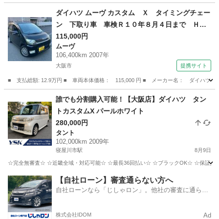
大阪
寝屋川市
寝屋川市駅
ムーヴ
車両
ダイハツ ムーヴ カスタム Ｘ タイミングチェー
ン 下取り車 車検Ｒ１０年８月４日まで ＨＩ
Ｄヘッドライト 純正１４インチアルミ スマー
115,000円
ムーヴ
トキー ウインカー付電動格納ミラー オートエ
106,400km 2007年
アコン （検10.8）
大阪市
提携サイト
■ 支払総額: 12.9万円 ■ 車両本体価格： 115,000 円 ■ メーカー名： ダ
大阪
大阪市
ムーヴ
誰でも分割購入可能！【大阪店】ダイハツ タン
トカスタムX パールホワイト
280,000円
タント
102,000km 2009年
寝屋川市駅
8月9日
☆完全無審査☆ ☆近畿全域・対応可能☆ ☆最長36回払い☆ ☆ブラックOK☆ ☆保証人・
大阪
寝屋川市
寝屋川市駅
タント
車両
【自社ローン】審査通らない方へ
自社ローンなら「じしゃロン」。他社の審査に通らな
かった方も
株式会社IDOM
Ad