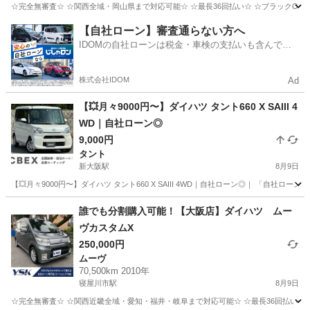
☆完全無審査☆ ☆関西全域・岡山県まで対応可能☆ ☆最長36回払い☆ ☆ブラックOK☆ 
大阪
寝屋川市
寝屋川市駅
タント
車両
【自社ローン】審査通らない方へ
IDOMの自社ローンは税金・車検の支払いも含んでい
るので毎月の支払額は一定
株式会社IDOM
Ad
【💥月々9000円〜】ダイハツ タント660 X SAIII 4
WD｜自社ローン◎
9,000円
タント
新大阪駅
8月9日
【💥月々9000円〜】ダイハツ タント660 X SAIII 4WD｜自社ローン◎｜ 「自社
大阪
大阪市
新大阪駅
タント
誰でも分割購入可能！【大阪店】ダイハツ ムー
ヴカスタムX
250,000円
ムーヴ
70,500km 2010年
寝屋川市駅
8月9日
☆完全無審査☆ ☆関西近畿全域・愛知・福井・岐阜まで対応可能☆ ☆最長36回払い☆ ☆