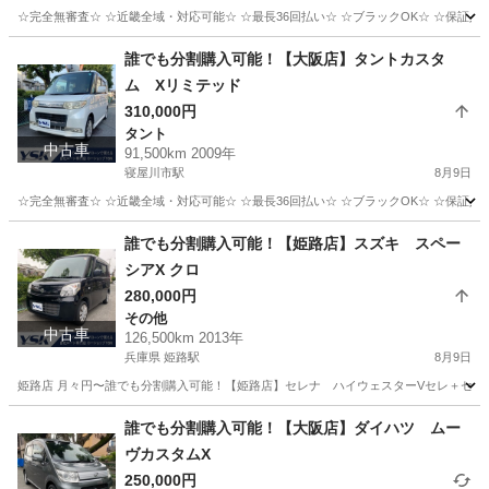
☆完全無審査☆ ☆近畿全域・対応可能☆ ☆最長36回払い☆ ☆ブラックOK☆ ☆保証人・
兵庫
姫路市
姫路駅
タント
車両
誰でも分割購入可能！【大阪店】タントカスタ
ム Xリミテッド
310,000円
タント
中古車
91,500km 2009年
寝屋川市駅
8月9日
☆完全無審査☆ ☆近畿全域・対応可能☆ ☆最長36回払い☆ ☆ブラックOK☆ ☆保証人・
大阪
寝屋川市
寝屋川市駅
タント
車両
誰でも分割購入可能！【姫路店】スズキ スペー
シアX クロ
280,000円
その他
中古車
126,500km 2013年
兵庫県 姫路駅
8月9日
姫路店 月々円〜誰でも分割購入可能！【姫路店】セレナ ハイウェスターVセレ＋セーフテ
兵庫
姫路市
姫路駅
その他
車両
誰でも分割購入可能！【大阪店】ダイハツ ムー
ヴカスタムX
250,000円