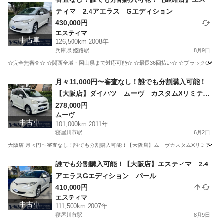
ティマ 2.4アエラス Gエディション
430,000円
エスティマ
中古車
126,500km 2008年
兵庫県 姫路駅
8月9日
☆完全無審査☆ ☆関西全域・岡山県まで対応可能☆ ☆最長36回払い☆ ☆ブラックOK☆
兵庫
姫路市
姫路駅
エスティマ
車両
月々11,000円〜審査なし！誰でも分割購入可能！
【大阪店】ダイハツ ムーヴ カスタムXリミテッ
ド
278,000円
ムーヴ
中古車
101,000km 2011年
寝屋川市駅
6月2日
大阪店 月々円〜審査なし！誰でも分割購入可能！【大阪店】ムーヴカスタムXリミテッド ☆
大阪
寝屋川市
寝屋川市駅
ムーヴ
車両
誰でも分割購入可能！【大阪店】エスティマ 2.4
アエラスGエディション パール
410,000円
エスティマ
中古車
111,500km 2007年
寝屋川市駅
8月9日