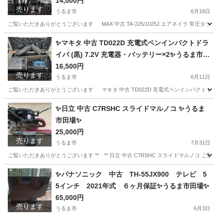
14,000円
売ります
うるま市
6月18日
ご覧いただきありがとうございます MAX 中古 TA-225/1025J エアネイラ 常圧タッカ 
沖縄
うるま市
その他
工具
✨マキタ 中古 TD022D 充電式ペンインパクトドラ
イバ (黒) 7.2V 充電器・バッテリー×2✨うるま市田
場✨
16,500円
売ります
うるま市
6月11日
ご覧いただきありがとうございます マキタ 中古 TD022D 充電式ペンインパクトドライバ (
沖縄
うるま市
その他
インパクトドライバ
✨日立 中古 C7RSHC スライドマルノコ ✨うるま
市田場✨
25,000円
売ります
うるま市
7月31日
ご覧いただきありがとうございます ** ** 日立 中古 C7RSHC スライドマルノコ ご覧
沖縄
うるま市
その他
RSHC
✨パナソニック 中古 TH-55JX900 テレビ 5
5インチ 2021年式 ６ヶ月保証✨うるま市田場✨
65,000円
売ります
うるま市
6月3日