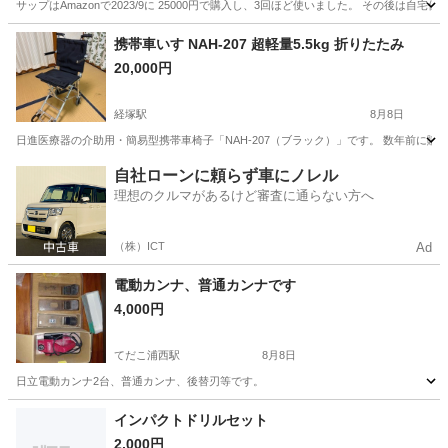
サップはAmazonで2023/9に 25000円で購入し、3回ほど使いました。 その後は自宅
沖縄
石垣市
その他
携帯車いす NAH-207 超軽量5.5kg 折りたたみ
20,000円
経塚駅
8月8日
日進医療器の介助用・簡易型携帯車椅子「NAH-207（ブラック）」です。 数年前に
沖縄
那覇市
経塚駅
その他
自社ローンに頼らず車にノレル
理想のクルマがあるけど審査に通らない方へ
（株）ICT
Ad
電動カンナ、普通カンナです
4,000円
てだこ浦西駅
8月8日
日立電動カンナ2台、普通カンナ、後替刃等です。
沖縄
沖縄市
てだこ浦西駅
その他
インパクトドリルセット
2,000円