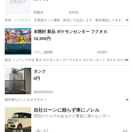
那覇市
8月8日
本体、バッテリー、充電器セット価格。格安にて出品します。動作確認してます。
沖縄
那覇市
その他
インパクト
未開封 新品 ポケモンセンター フクオカ
16,000円
てだこ浦西駅
8月8日
新品 シュリンク付き 希少 ポケモンセンターフクオカ ポケモンカード ポケカ ポケモン
沖縄
中頭郡
てだこ浦西駅
その他
ポケモンセンター
タンク
0円
浦添市
8月8日
畑作業などにいかがですか？
沖縄
浦添市
その他
自社ローンに頼らず車にノレル
理想のクルマがあるけど審査に通らない方へ
（株）ICT
Ad