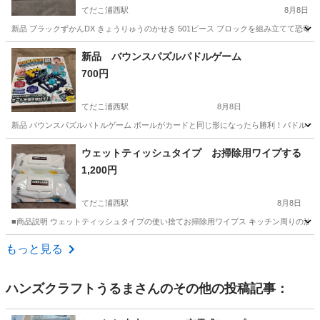
てだこ浦西駅
8月8日
新品 ブラックずかんDX きょうりゅうのかせき 501ピース ブロックを組み立てて恐竜
沖縄
中頭郡
てだこ浦西駅
その他
新品 バウンスパズルパドルゲーム
700円
てだこ浦西駅
8月8日
新品 バウンスパズルバトルゲーム ボールがカードと同じ形になったら勝利！パドルを
沖縄
中頭郡
てだこ浦西駅
その他
ウェットティッシュタイプ お掃除用ワイプする
1,200円
てだこ浦西駅
8月8日
■商品説明 ウェットティッシュタイプの使い捨てお掃除用ワイプス キッチン周りの油汚
沖縄
中頭郡
てだこ浦西駅
その他
モップ
もっと見る
ハンズクラフトうるま
さんのその他の投稿記事：