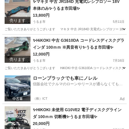
✨マキタ 中古 JR184D 充電式レシプロソー 18V
本体のみ✨うるま市田場✨
13,800円
売ります
うるま市
5月11日
ご覧いただきありがとうございます マキタ 中古 JR184D 充電式レシプロソー 18V 本体
沖縄
うるま市
その他
レシプロソー
✨HiKOKI 中古 G3610DA コードレスディスクグラ
インダ 100ｍｍ ※異音有り✨うるま市田場✨
12,000円
売ります
うるま市
7月16日
ご覧いただきありがとうございます HiKOKI 中古 G3610DA コードレスディスクグライン
沖縄
うるま市
その他
異音
ローンブラックでも車にノレル
信販会社でクルマのローンやリースが通らなくてもク
ルマをご利用いただけるサービスがあります！
（株）ICT
Ad
✨HIKOKI 未使用 G10VE2 電子ディスクグライン
ダ 100ｍｍ 切断機✨うるま市田場✨
20,000円
売ります