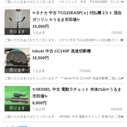
ご覧いただきありがとうございます。 パナソニック 中古 TH-55JX900 テレビ 55
沖縄
うるま市
テレビ
55インチ
✨タナカ 中古 TCG22EASP(ｓ) 刈払機 2スト 混合
ガソリン ✨うるま市田場✨
15,000円
売ります
うるま市
7月14日
ご覧いただきありがとうございます タナカ 中古 TCG22EASP(ｓ) 刈払機 2スト 混合ガ
沖縄
うるま市
その他
hikoki 中古 CC14SF 高速切断機
16,500円
売ります
うるま市
7月25日
ご覧いただきありがとうございます ** ** hikoki 中古 CC14SF 高速切断機 ご覧にな
沖縄
うるま市
その他
✨VESSEL 中古 電動ラチェット 本体のみ✨うるま
市田場✨
8,800円
売ります
うるま市
5月26日
ご覧いただきありがとうございます VESSEL 中古 電動ラチェット 本体のみ ご覧になり
沖縄
うるま市
その他
ラチェット