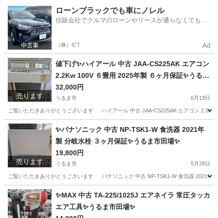
沖縄
うるま市
その他
払機
ローンブラックでも車にノレル
信販会社でクルマのローンやリースが通らなくてもク
ルマをご利用いただけるサービスがあります！
（株）ICT
Ad
値下げ✨ハイアール 中古 JAA-CS225AK エアコン
2.2Kw 100V ６畳用 2025年製 ６ヶ月保証✨うるま
市田場✨
32,000円
売ります
うるま市
6月19日
ご覧いただきありがとうございます ハイアール 中古 JAA-CS225AK エアコン 2.2Kw 
沖縄
うるま市
季節、空調家電
ハイアール
✨パナソニック 中古 NP-TSK1-W 食洗器 2021年
製 分岐水栓 ３ヶ月保証✨うるま市田場✨
19,800円
売ります
うるま市
5月28日
ご覧いただきありがとうございます パナソニック 中古 NP-TSK1-W 食洗器 2021年製 
沖縄
うるま市
キッチン家電
TSK
✨MAX 中古 TA-225/1025J エアネイラ 常圧タッカ
エア工具✨うるま市田場✨