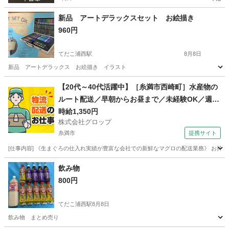
新品 アートデラックスセット お絵描き
960円
てだこ浦西駅
8月8日
新品 アートデラックス お絵描き イラスト
沖縄
中頭郡
てだこ浦西駅
その他
アート
【20代～40代活躍中】［糸満市西崎町］水産物の
ルート配送／早朝からお昼まで／未経験OK／週休
2日／時給1,350円＋ガソリン代／正社員登用前提
時給1,350円
株式会社グロップ
糸満市
提携サイト
[仕事内容] 《生まぐろの仕入れ実績が豊富な会社での新鮮なマグロの配送業務》 お持
沖縄
糸満市
ドライバー
飲み物
800円
てだこ浦西駅
8月8日
飲み物 まとめ売り