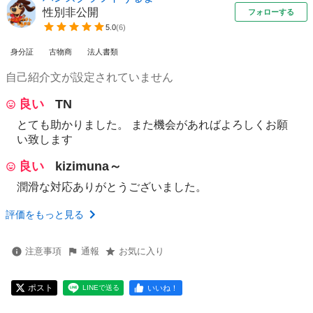
性別非公開
フォローする
5.0
(
6
)
身分証
古物商
法人書類
自己紹介文が設定されていません
良い
TN
とても助かりました。 また機会があればよろしくお願
い致します
良い
kizimuna～
潤滑な対応ありがとうございました。
評価をもっと見る
注意事項
通報
お気に入り
ポスト
いいね！
LINEで送る