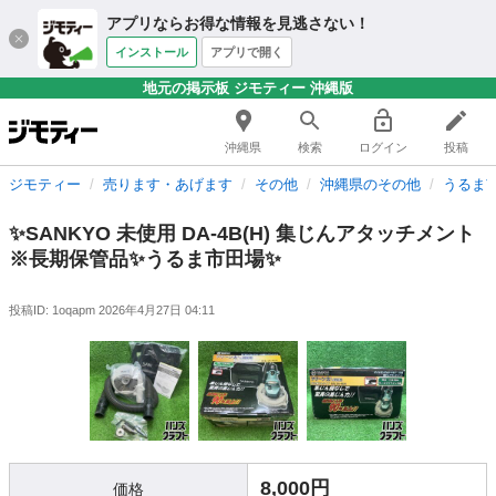
アプリならお得な情報を見逃さない！
インストール
アプリで開く
地元の掲示板 ジモティー 沖縄版
沖縄県
検索
ログイン
投稿
ジモティー
売ります・あげます
その他
沖縄県のその他
うるま
✨SANKYO 未使用 DA-4B(H) 集じんアタッチメント
※長期保管品✨うるま市田場✨
投稿ID: 1oqapm
2026年4月27日 04:11
8,000円
価格