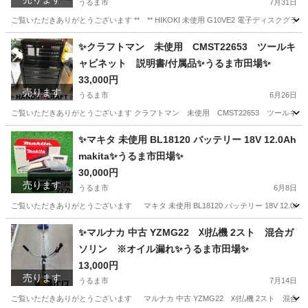
うるま市
7月31日
ご覧いただきありがとうございます ** ** HIKOKI 未使用 G10VE2 電子ディスクグライ
沖縄
うるま市
その他
✨クラフトマン 未使用 CMST22653 ツールキ
ャビネット 説明書/付属品✨うるま市田場✨
33,000円
売ります
うるま市
6月26日
ご覧いただきありがとうございます クラフトマン 未使用 CMST22653 ツールキャビネ
沖縄
うるま市
その他
ツール
✨マキタ 未使用 BL18120 バッテリー 18V 12.0Ah
makita✨うるま市田場✨
30,000円
売ります
うるま市
6月8日
ご覧いただきありがとうございます マキタ 未使用 BL18120 バッテリー 18V 12.0Ah ma
沖縄
うるま市
その他
18V
✨マルナカ 中古 YZMG22 刈払機 2スト 混合ガ
ソリン ※オイル漏れ✨うるま市田場✨
13,000円
売ります
うるま市
7月14日
ご覧いただきありがとうございます マルナカ 中古 YZMG22 刈払機 2スト 混合ガソリ