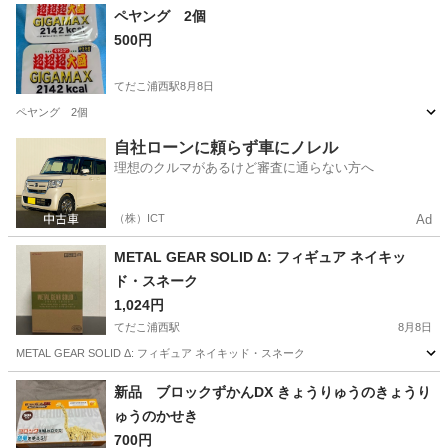
沖縄
中頭郡
てだこ浦西駅
その他
ペヤング 2個
500円
てだこ浦西駅
8月8日
ペヤング 2個
沖縄
中頭郡
てだこ浦西駅
その他
自社ローンに頼らず車にノレル
理想のクルマがあるけど審査に通らない方へ
（株）ICT
Ad
METAL GEAR SOLID Δ: フィギュア ネイキッ
ド・スネーク
1,024円
てだこ浦西駅
8月8日
METAL GEAR SOLID Δ: フィギュア ネイキッド・スネーク
沖縄
中頭郡
てだこ浦西駅
その他
スネーク
新品 ブロックずかんDX きょうりゅうのきょうり
ゅうのかせき
700円