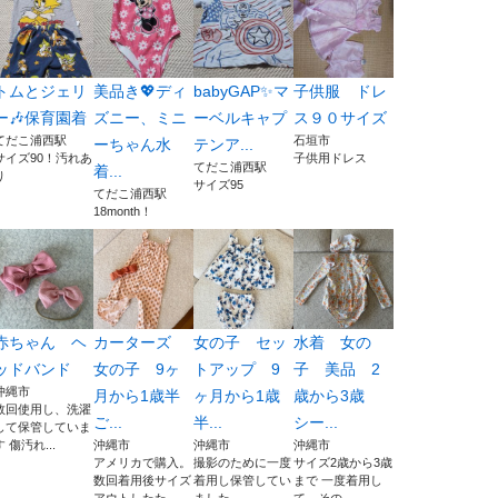
トムとジェリ
美品き💖ディ
babyGAP✨️マ
子供服 ドレ
ー🎶保育園着
ズニー、ミニ
ーベルキャプ
ス９０サイズ
てだこ浦西駅
石垣市
ーちゃん水
テンア...
サイズ90！汚れあ
子供用ドレス
てだこ浦西駅
着...
り
サイズ95
てだこ浦西駅
18month！
赤ちゃん ヘ
カーターズ
女の子 セッ
水着 女の
ッドバンド
女の子 9ヶ
トアップ 9
子 美品 2
沖縄市
月から1歳半
ヶ月から1歳
歳から3歳
数回使用し、洗濯
ご...
半...
シー...
して保管していま
す 傷汚れ...
沖縄市
沖縄市
沖縄市
アメリカで購入。
撮影のために一度
サイズ2歳から3歳
数回着用後サイズ
着用し保管してい
まで 一度着用し