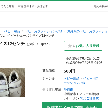
アディダス、ベビーシューズ！サイズ12センチ (国道58) てだこ浦西のベビー用品《ベビー用ファッション小物》の中古あげます・譲ります｜ジモティーで不用品の処分
中古
売ります・あげます
地元の掲示
ベビー用品
ベビー用ファッション小物
沖縄県のベビー用ファッショ
ダス、ベビーシューズ！サイズ12センチ
イズ12センチ
（投稿ID : 1prfio）
6
お気に入り登録
更新
2026年8月2日 06:24
作成
2026年7月28日 04:05
商品価格
500円
ジャンル
ベビー用品
 > 
ベビー用フ
ァッション小物
受け渡し場所
沖縄市
沖縄都市モノレール線(ゆ
いレール) - 
てだこ浦西駅
投稿者にメールで問い合わせ