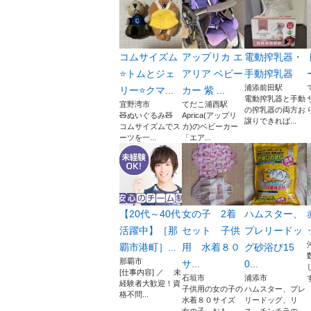
コムサイズム
アップリカ エ
電動搾乳器・
⭐️トムとジェ
アリア ベビー
手動搾乳器
浦添前田駅
リー⭐️クマ...
カー 紫 ...
電動搾乳器と手動
宜野湾市
てだこ浦西駅
の搾乳器の両方お
🧸ぬいぐるみ🧸
Aprica(アップリ
譲りできれば...
コムサイズムでス
カ)のベビーカー
ーツを一...
「エア...
【20代～40代
女の子 2着
ハムスター、
活躍中】［那
セット 子供
プレリードッ
覇市港町］...
用 水着８０
グ砂浴び15
那覇市
サ...
0...
[仕事内容] ／ 未
石垣市
浦添市
経験者大歓迎！資
子供用の女の子の
ハムスター、プレ
格不問...
水着８０サイズ
リードッグ、リ