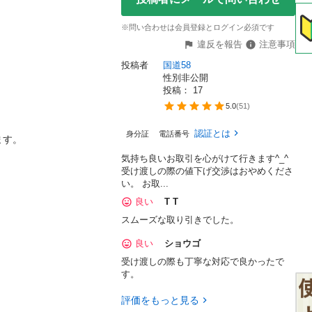
※問い合わせは会員登録とログイン必須です
違反を報告
注意事項
投稿者
国道58
性別非公開
投稿： 
17
5.0
(
51
)
認証とは
身分証
電話番号
す。

気持ち良いお取引を心がけて行きます^_^
受け渡しの際の値下げ交渉はおやめくださ
い。 お取...
良い
T T
スムーズな取り引きでした。
良い
ショウゴ
受け渡しの際も丁寧な対応で良かったで
す。
評価をもっと見る