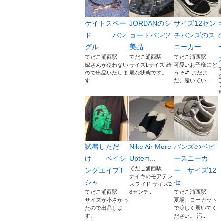
ケイトスペー
JORDANのシ
サイズ12セン
ド バン
ョートパンツ
チバンズのス
グル
美品
ニーカー
てだこ浦西駅
てだこ浦西駅
てだこ浦西駅
嫁さんが使わない
サイズLサイズ 綺
可愛いお子様にど
ので出品いたしま
麗な状態です。
うぞ💕 まだま
す
だ、履いてい...
試着しただ
Nike Air More
バンズのベビ
け ベイシ
Uptem...
ースニーカ
てだこ浦西駅
ングエイプT
ー！サイズ12
ナイキのモアテン
シャ...
セ...
スライド サイズ2
てだこ浦西駅
8センチ...
てだこ浦西駅
サイズが小さかっ
夏場、ローカット
たので出品しま
で涼しく履いてく
す。
ださい。 汚...