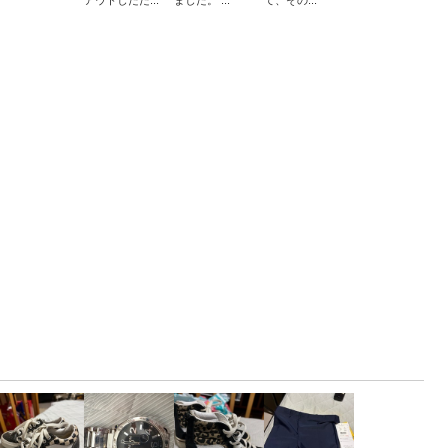
アウトしたた...
ました。 ...
て、その...