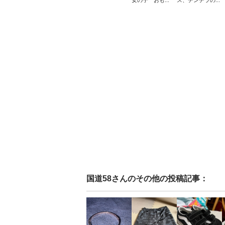
女の子 おも...
ス、チンチラの...
国道58
さんのその他の投稿記事：