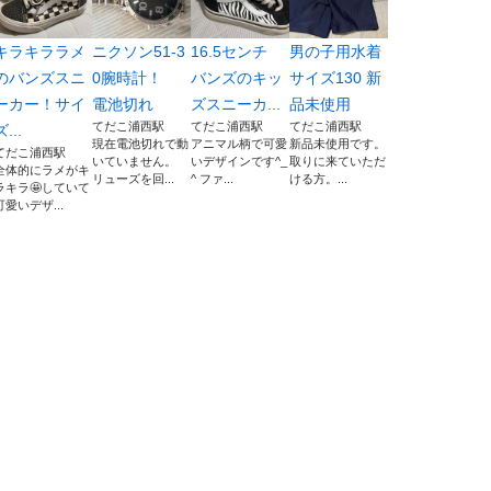
キラキララメ
ニクソン51-3
16.5センチ
男の子用水着
のバンズスニ
0腕時計！
バンズのキッ
サイズ130 新
ーカー！サイ
電池切れ
ズスニーカ...
品未使用
てだこ浦西駅
てだこ浦西駅
てだこ浦西駅
ズ...
現在電池切れで動
アニマル柄で可愛
新品未使用です。
てだこ浦西駅
いていません。
いデザインです^_
取りに来ていただ
全体的にラメがキ
リューズを回...
^ ファ...
ける方。...
ラキラ🤩していて
可愛いデザ...