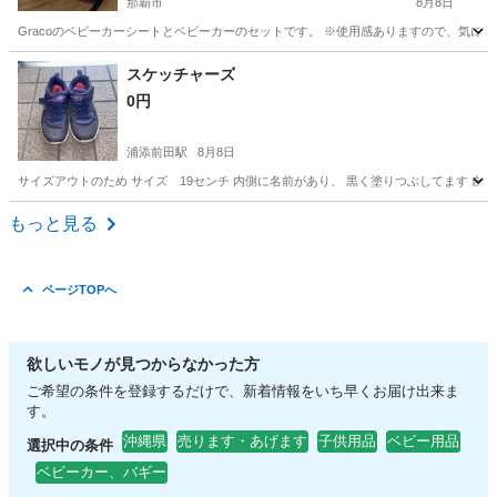
那覇市
8月8日
Gracoのベビーカーシートとベビーカーのセットです。 ※使用感ありますので、気になる
沖縄
那覇市
キッズ用品
スケッチャーズ
0円
浦添前田駅
8月8日
サイズアウトのため サイズ 19センチ 内側に名前があり、 黒く塗りつぶしてます 自
沖縄
浦添市
浦添前田駅
キッズ用品
よろしくお願いします
もっと見る
ページTOPへ
欲しいモノが見つからなかった方
ご希望の条件を登録するだけで、新着情報をいち早くお届け出来ま
す。
沖縄県
売ります・あげます
子供用品
ベビー用品
選択中の条件
ベビーカー、バギー