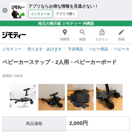
アプリならお得な情報を見逃さない！
インストール
アプリで開く
地元の掲示板 ジモティー 沖縄版
沖縄県
検索
ログイン
投稿
ジモティー
売ります・あげます
子供用品
ベビー用品
ベビーカ
ベビーカーステップ・2人用・ベビーカーボード
投稿ID: 1ofy6l
2,000円
商品価格