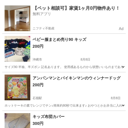
沖縄
沖縄市
てだこ浦西駅
キッズ用品
【ペット相談可】家賃1ヶ月0円物件あり！
無料アプリ
ニフティ不動産
Ad
ベビー服まとめ売り90 キッズ
200円
沖縄市
8月8日
サイズ90 半袖、半ズボン 記名あります。 使用感あるものから状態いいものまでありま
沖縄
沖縄市
ベビー用品
アンパンマンとバイキンマンのウィンナードッグ
200円
石嶺駅
8月8日
ホットケーキの素でレンジでチン♪簡単約80秒で出来ます♪ おやつとかお弁当に入れても
沖縄
那覇市
石嶺駅
その他
キッズ布団カバー
300円