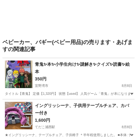
ベビーカー、バギー(ベビー用品)の売ります・あげま
すの関連記事
青鬼✨本✨小学生向け✨謎解き✨クイズ✨読書✨絵
本
350円
宜野湾市
8月8日
タイトル【青鬼】 定価【1,320円】 状態【used】 人気ゲーム「青鬼」が本になりま
沖縄
宜野湾市
子供用品
青鬼
イングリッシーナ、子供用テーブルチェア、カバ
ー付き
1,600円
てだこ浦西駅
8月8日
★イングリッシーナ、テーブルチェア、子供椅子 ＊半年程使用しました。 ■本体: テ