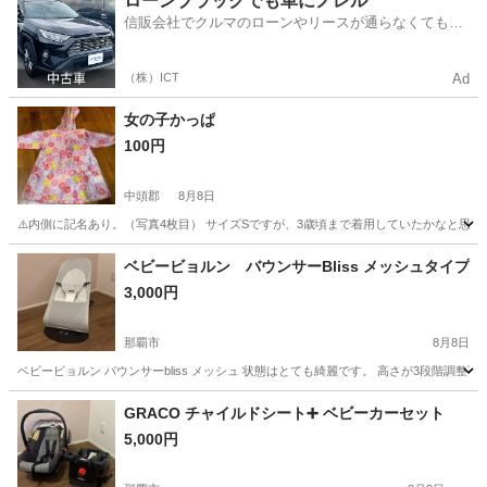
ローンブラックでも車にノレル
信販会社でクルマのローンやリースが通らなくてもク
ルマをご利用いただけるサービスがあります！
（株）ICT
Ad
女の子かっぱ
100円
中頭郡
8月8日
⚠️内側に記名あり。（写真4枚目） サイズSですが、3歳頃まで着用していたかなと思いま
沖縄
中頭郡
キッズ用品
ありません
ベビービョルン バウンサーBliss メッシュタイプ
3,000円
那覇市
8月8日
ベビービョルン バウンサーbliss メッシュ 状態はとても綺麗です。 高さが3段階
沖縄
那覇市
ベビー用品
GRACO チャイルドシート➕ ベビーカーセット
5,000円