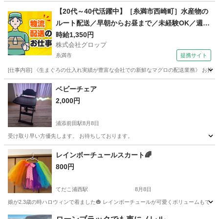
沖縄
島尻郡
子供用品
【20代～40代活躍中】［糸満市西崎町］水産物の
ルート配送／早朝からお昼まで／未経験OK／週休
2日／時給1,350円＋ガソリン代／正社員登用前提
時給1,350円
株式会社グロップ
糸満市
提携サイト
[仕事内容] 《生まぐろの仕入れ実績が豊富な会社での新鮮なマグロの配送業務》 お持
沖縄
糸満市
ドライバー
ベビーチェア
2,000円
浦添前田駅
8月8日
受け取り早い方優先します。 お待ちしております。
沖縄
中頭郡
浦添前田駅
ベビー用品
レインボーチュールスカート🌈
800円
てだこ浦西駅
8月8日
娘が2.3歳の時ハロウィンで着ました🎃 レインボーチュールが可愛くボリュームもでます🫶
沖縄
中頭郡
てだこ浦西駅
キッズ用品
チュールスカート