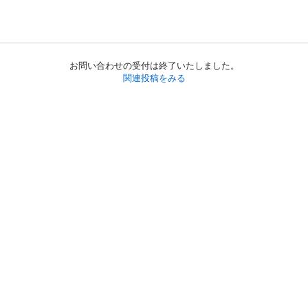
お問い合わせの受付は終了いたしました。
関連投稿をみる
初めての方へ
利用規約
プライバシーポリシー
プライバシー・ステートメント
健全化に資する運用方針
お問い合わせ
運営会社
サイトマップ
ご利用ガイド
フリーワードで探す
PC版で表示
都道府県選択
特定商取引法の表示
利用者情報の外部送信について