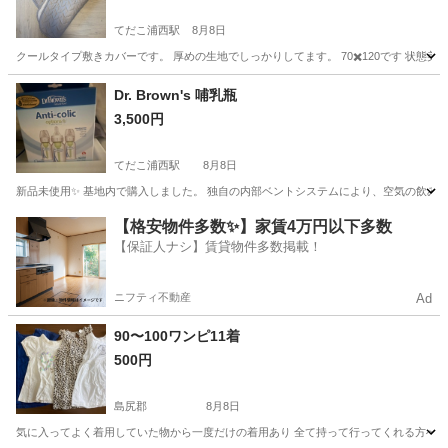
てだこ浦西駅
8月8日
クールタイプ敷きカバーです。 厚めの生地でしっかりしてます。 70✖️120です 状態美
沖縄
中頭郡
てだこ浦西駅
キッズ用品
Dr. Brown's 哺乳瓶
3,500円
てだこ浦西駅
8月8日
新品未使用✨ 基地内で購入しました。 独自の内部ベントシステムにより、空気の飲み込みを軽減し、
沖縄
中頭郡
てだこ浦西駅
ベビー用品
哺乳瓶
【格安物件多数✨】家賃4万円以下多数
【保証人ナシ】賃貸物件多数掲載！
ニフティ不動産
Ad
90〜100ワンピ11着
500円
島尻郡
8月8日
気に入ってよく着用していた物から一度だけの着用あり 全て持って行ってくれる方へ