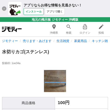
アプリならお得な情報を見逃さない！
インストール
アプリで開く
地元の掲示板 ジモティー 沖縄版
沖縄県
検索
ログイン
投稿
ジモティー
売ります・あげます
生活雑貨
家庭用品
キッチン雑
水切りカゴ(ステンレス)
投稿ID: 1oe34a
100円
商品価格