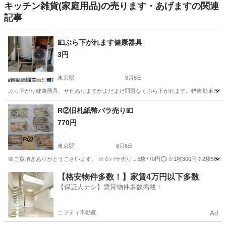
キッチン雑貨(家庭用品)の売ります・あげますの関連
記事
💴ぶら下がれます健康器具
3円
東京駅
8月6日
ぶら下がり健康器具、サビありますがまだまだ問題なくぶら下がれます。軽自動車に後ろ
沖縄
宜野湾市
東京駅
洗濯用品
健康器具
R②旧札紙幣バラ売り💴
770円
東京駅
8月6日
🌸ご覧頂きありがとうございます。 ※※バラ売り→5枚770円⭕ ※1枚300円※2枚500円 
沖縄
宜野湾市
東京駅
その他
紙幣
【格安物件多数！】家賃4万円以下多数
【保証人ナシ】賃貸物件多数掲載！
ニフティ不動産
Ad