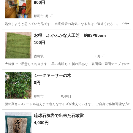
800円
那覇市
8月6日
処分しようと思っていた品です。 自宅保管の為気になる方はご遠慮ください。 ドライ
沖縄
那覇市
その他
お得 ふかふかな人工芝 約83×85cm
100円
古島駅
8月6日
大特価でご用意しております！ 早い者勝ち！ 折れ跡あり、裏面縁に両面テープそのまま
沖縄
那覇市
古島駅
その他
人工芝
シークァーサーの木
0円
那覇市
8月6日
腰の高さ～3メートル超えまで色んなサイズが生えています。 ご自身で移植可能な方い
沖縄
那覇市
家庭用品
琉球石灰岩で出来た石敢當
4,000円