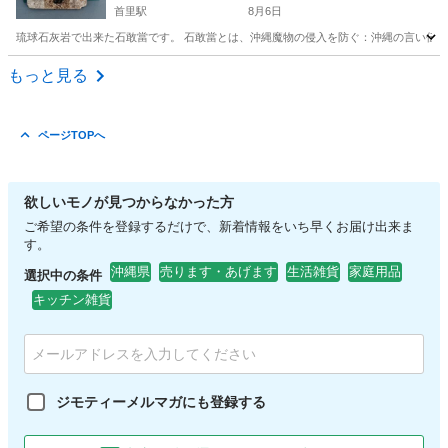
首里駅
8月6日
琉球石灰岩で出来た石敢當です。 石敢當とは、沖縄魔物の侵入を防ぐ：沖縄の言い伝え
沖縄
南城市
首里駅
その他
もっと見る
ページTOPへ
欲しいモノが見つからなかった方
ご希望の条件を登録するだけで、新着情報をいち早くお届け出来ま
す。
沖縄県
売ります・あげます
生活雑貨
家庭用品
選択中の条件
キッチン雑貨
ジモティーメルマガにも登録する