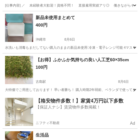
[仕事内容] ／ 未経験者大歓迎！資格不問！ 直接雇用実績アリ◎ 働きながらキャリア
沖縄
那覇市
工場
新品未使用まとめて
400円
沖縄市
8月6日
水洗いも消毒もまだしてない購入のままの新品未使用 冷凍・電子レンジ可能 4マス 6マ
沖縄
沖縄市
生活雑貨
新品
【お得】ふかふか気持ちの良い人工芝60×35cm
100円
古島駅
8月6日
大特価でご用意しております！ 早い者勝ち！ 購入時期2年弱前、ベランダで使ってまし
沖縄
那覇市
古島駅
その他
【格安物件多数！】家賃4万円以下多数
【保証人ナシ】賃貸物件多数掲載！
ニフティ不動産
Ad
生活品