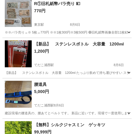
R①旧札紙幣バラ売り 💴
770円
東京駅
8月6日
※※バラ売り→※ 5枚→770円 ※※1枚300円※3枚500円 🔴旧札紙幣画像全部11枚💴 
沖縄
宜野湾市
東京駅
その他
【新品】 ステンレスボトル 大容量 1200ml
1,200円
てだこ浦西駅
8月6日
【新品】 ステンレスボトル 大容量 1200ml たっぷり飲めて持ち運びやすい ステ
沖縄
中頭郡
てだこ浦西駅
その他
腰道具
5,000円
てだこ浦西駅
8月6日
建設現場の腰道具の、腰あてとベルトです。 新品に近いです。現場で一度使用しました
沖縄
国頭郡
てだこ浦西駅
その他
【無料】シルクジャスミン ゲッキツ
99,999円