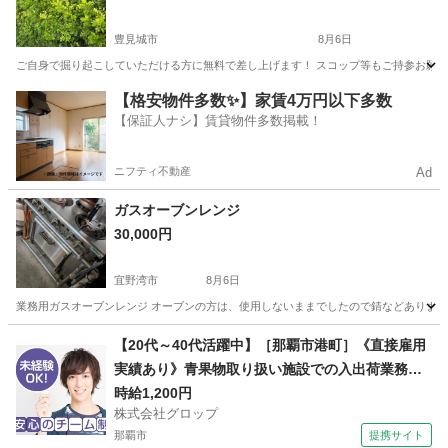
豊見城市
8月6日
ご自身で掘り起こしていただける方に無料で差し上げます！ スコップ等もご持参お願い
沖縄
豊見城市
家庭用品
【格安物件多数✨】家賃4万円以下多数
【保証人ナシ】賃貸物件多数掲載！
ニフティ不動産
Ad
ガスオーブンレンジ
30,000円
宜野湾市
8月6日
業務用ガスオーブンレンジ オーブンの方は、使用しないままでしたので錆などあります
沖縄
宜野湾市
調理器具
ガス
【20代～40代活躍中】［那覇市港町］《直接雇用
実績あり》青果物取り扱い施設での入出荷業務／
日勤／残業なし／無料駐車場完備
時給1,200円
株式会社グロップ
那覇市
提携サイト