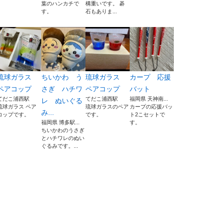
葉のハンカチで
構重いです。 碁
す。
石もありま...
琉球ガラス
ちいかわ う
琉球ガラス
カープ 応援
ペアコップ
さぎ ハチワ
ペアコップ
バット
てだこ浦西駅
てだこ浦西駅
福岡県 天神南...
レ ぬいぐる
琉球ガラス ペア
琉球ガラスのペア
カープの応援バッ
み...
コップです。
です。
ト2こセットで
福岡県 博多駅...
す。
ちいかわのうさぎ
とハチワレのぬい
ぐるみです。...