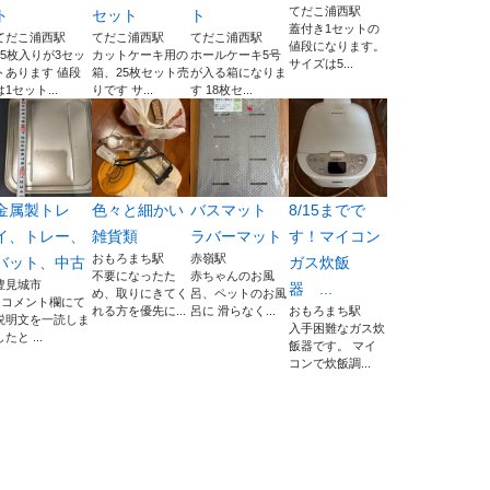
てだこ浦西駅
ト
セット
ト
蓋付き1セットの
てだこ浦西駅
てだこ浦西駅
てだこ浦西駅
値段になります。
25枚入りが3セッ
カットケーキ用の
ホールケーキ5号
サイズは5...
トあります 値段
箱、25枚セット売
が入る箱になりま
は1セット...
りです サ...
す 18枚セ...
金属製トレ
色々と細かい
バスマット
8/15までで
イ、トレー、
雑貨類
ラバーマット
す！マイコン
おもろまち駅
赤嶺駅
バット、中古
ガス炊飯
不要になったた
赤ちゃんのお風
豊見城市
器 ...
め、取りにきてく
呂、ペットのお風
■コメント欄にて
れる方を優先に...
呂に 滑らなく...
おもろまち駅
説明文を一読しま
入手困難なガス炊
したと ...
飯器です。 マイ
コンで炊飯調...