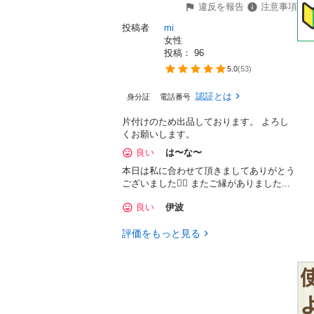
違反を報告
注意事項
投稿者
mi
女性
投稿： 
96
5.0
(
53
)
認証とは
身分証
電話番号
片付けのため出品しております。 よろし
くお願いします。
良い
は〜な〜
本日は私に合わせて頂きましてありがとう
ございました🙇‍♀️ またご縁がありました...
良い
伊波
評価をもっと見る