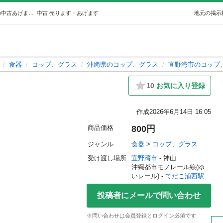
琉球ガラス (mi) てだこ浦西の食器《コップ、グラス》の中古あげます・譲ります｜ジモティーで不用品の処分
中古
売ります・あげます
地元の掲示
食器
コップ、グラス
沖縄県のコップ、グラス
宜野湾市のコップ
10
お気に入り登録
作成
2026年6月14日 16:05
商品価格
800円
ジャンル
食器
 > 
コップ、グラス
受け渡し場所
宜野湾市
 - 神山
沖縄都市モノレール線(ゆ
いレール) - 
てだこ浦西駅
投稿者にメールで問い合わせ
※問い合わせは会員登録とログイン必須です