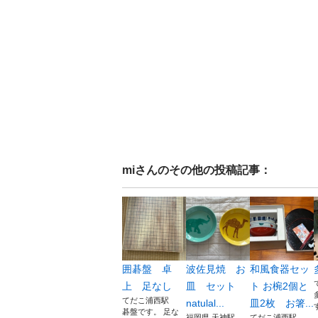
mi
さんのその他の投稿記事：
囲碁盤 卓
波佐見焼 お
和風食器セッ
上 足なし
皿 セット
ト お椀2個と
てだこ浦西駅
natulal...
皿2枚 お箸...
碁盤です。 足な
福岡県 天神駅...
てだこ浦西駅