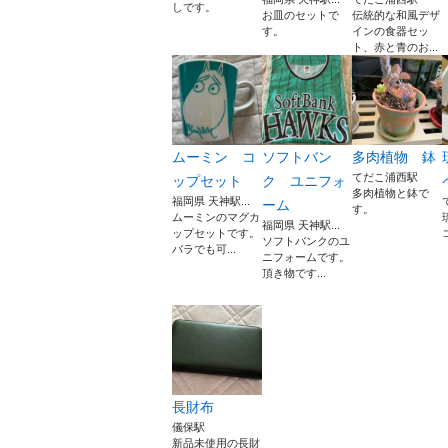
しです。
お皿のセットで
伝統的な和風デザ
す。
インの食器セッ
ト、赤と青のお...
ムーミン コ
ソフトバン
多肉植物 鉢
てだこ浦西駅
ップセット
ク ユニフォ
多肉植物と鉢で
福岡県 天神駅...
ーム
す。
ムーミンのマグカ
福岡県 天神駅...
ップセットです。
ソフトバンクのユ
バラでも可...
ニフォームです。
頂き物です...
長財布
儀保駅
新品未使用の長財