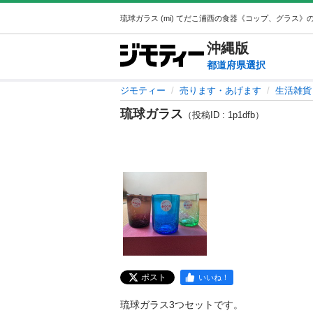
沖縄
版
都道府県選択
ジモティー
売ります・あげます
生活雑貨
琉球ガラス
（投稿ID : 1p1dfb）
ポスト
いいね！
琉球ガラス3つセットです。