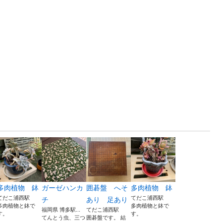
多肉植物 鉢
ガーゼハンカ
囲碁盤 へそ
多肉植物 鉢
てだこ浦西駅
てだこ浦西駅
チ
あり 足あり
多肉植物と鉢で
多肉植物と鉢で
福岡県 博多駅...
てだこ浦西駅
す。
す。
てんとう虫、三つ
囲碁盤です。 結