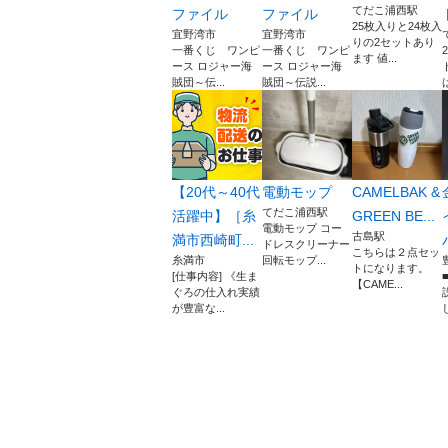
てだこ浦西駅
ファイル
ファイル
25枚入りと24枚入
宜野湾市
宜野湾市
りの2セットあり
一番くじ ワンピ
一番くじ ワンピ
ます 値...
ース ロジャー海
ース ロジャー海
賊団～伝...
賊団～伝説...
【20代～40代
電動モップ
CAMELBAK &
てだこ浦西駅
活躍中】［糸
GREEN BE...
電動モップ コー
古島駅
満市西崎町...
ドレスクリーナー
こちらは２点セッ
糸満市
回転モップ...
トになります。
[仕事内容] 《生ま
【CAME...
ぐろの仕入れ実績
が豊富な...