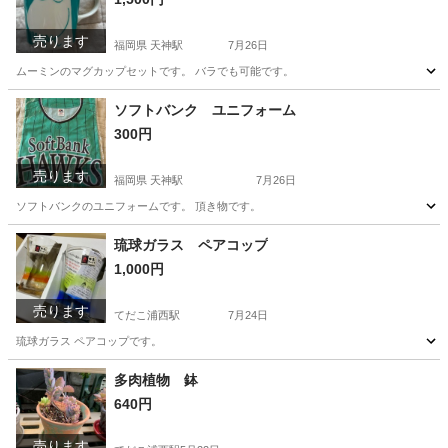
売ります
福岡県 天神駅
7月26日
ムーミンのマグカップセットです。 バラでも可能です。
福岡
福岡市
天神駅
食器
ソフトバンク ユニフォーム
300円
売ります
福岡県 天神駅
7月26日
ソフトバンクのユニフォームです。 頂き物です。
福岡
福岡市
天神駅
その他
ユニフォーム
琉球ガラス ペアコップ
1,000円
売ります
てだこ浦西駅
7月24日
琉球ガラス ペアコップです。
沖縄
宜野湾市
てだこ浦西駅
食器
琉球ガラス
多肉植物 鉢
640円
売ります