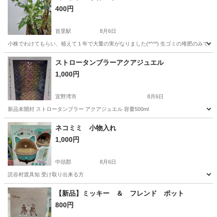
400円
首里駅
8月6日
小株でわけてもらい、植えて１年で大量の実がなりました(*^^*) 生ゴミの堆肥のみで
沖縄
島尻郡
首里駅
家庭用品
島バナナ
ストロータンブラーアクアジュエル
1,000円
宜野湾市
8月6日
新品未開封 ストロータンブラー アクアジュエル 容量500ml
沖縄
宜野湾市
食器
タンブラー
ネコミミ 小物入れ
1,000円
中頭郡
8月6日
読谷村渡具知 受け取り出来る方
沖縄
中頭郡
生活雑貨
【新品】ミッキー ＆ フレンド ポット
800円