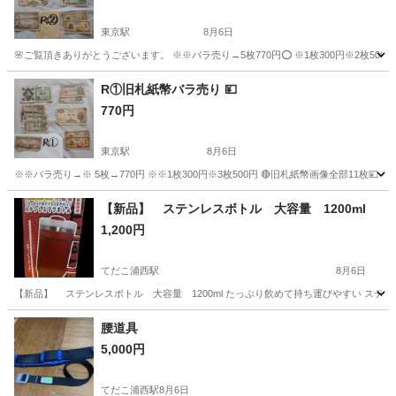
東京駅
8月6日
🌸ご覧頂きありがとうございます。 ※※バラ売り→5枚770円⭕ ※1枚300円※2枚500円 
沖縄
宜野湾市
東京駅
その他
紙幣
R①旧札紙幣バラ売り 💴
770円
東京駅
8月6日
※※バラ売り→※ 5枚→770円 ※※1枚300円※3枚500円 🔴旧札紙幣画像全部11枚💴 
沖縄
宜野湾市
東京駅
その他
【新品】 ステンレスボトル 大容量 1200ml
1,200円
てだこ浦西駅
8月6日
【新品】 ステンレスボトル 大容量 1200ml たっぷり飲めて持ち運びやすい ステ
沖縄
中頭郡
てだこ浦西駅
その他
腰道具
5,000円
てだこ浦西駅
8月6日