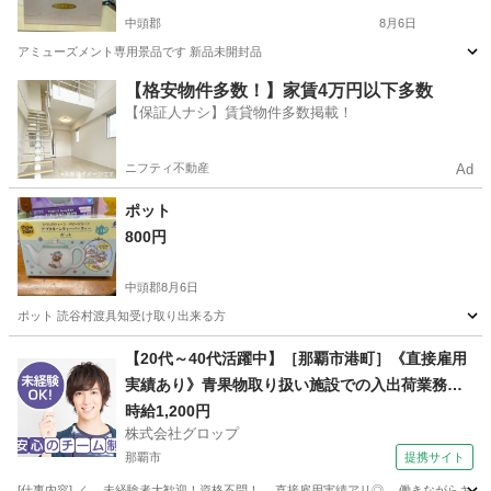
中頭郡
8月6日
アミューズメント専用景品です 新品未開封品
沖縄
中頭郡
食器
ポット
【格安物件多数！】家賃4万円以下多数
【保証人ナシ】賃貸物件多数掲載！
ニフティ不動産
Ad
ポット
800円
中頭郡
8月6日
ポット 読谷村渡具知受け取り出来る方
沖縄
中頭郡
食器
ポット
【20代～40代活躍中】［那覇市港町］《直接雇用
実績あり》青果物取り扱い施設での入出荷業務／
日勤／残業なし／無料駐車場完備
時給1,200円
株式会社グロップ
那覇市
提携サイト
[仕事内容] ／ 未経験者大歓迎！資格不問！ 直接雇用実績アリ◎ 働きながらキャリア