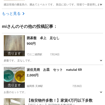
建設現場の腰道具の、腰あてとベルトです。 新品に近いです。現場で一度使用しました
沖縄
国頭郡
てだこ浦西駅
その他
もっと見る
mi
さんのその他の投稿記事：
囲碁盤 卓上 足なし
900円
売ります
てだこ浦西駅
7月24日
碁盤です。 足なしです。
沖縄
宜野湾市
てだこ浦西駅
その他
碁盤
波佐見焼 お皿 セット natulal 69
2,000円
売ります
福岡県 天神駅
7月26日
お皿のセットです。
福岡
福岡市
天神駅
食器
セット
【格安物件多数！】家賃4万円以下多数