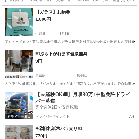
沖縄
那覇市
工場
【ガラス】お鍋🟡
1,000円
中頭郡
8月6日
アミューズメント商品 新品未使用品 ガラス鍋 読谷村渡具知受け取り出来る方 受け取り
沖縄
中頭郡
調理器具
新品
💴ぶら下がれます健康器具
3円
東京駅
8月6日
ぶら下がり健康器具、サビありますがまだまだ問題なくぶら下がれます。軽自動車に後ろ
沖縄
宜野湾市
東京駅
洗濯用品
健康器具
【未経験OK🚚】月収30万↑中型免許ドライ
バー募集
完全週休2日で安定転職
ドライバーダイレクト
Ad
R②旧札紙幣バラ売り💴
770円