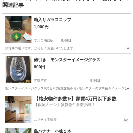
関連記事
箱入りガラスコップ
1,000円
てだこ浦西駅
8月6日
お写真の通りです。よろしくお願いいたします。
沖縄
中頭郡
てだこ浦西駅
食器
値引き モンスターイメージグラス
800円
宜野湾市
8月6日
モンスターイメージグラス&光る氷(電池交換不可) モンスターの攻撃色をイメージした光る
沖縄
宜野湾市
食器
グラス
【格安物件多数✨】家賃4万円以下多数
【保証人ナシ】賃貸物件多数掲載！
ニフティ不動産
Ad
島バナナ 小株１本