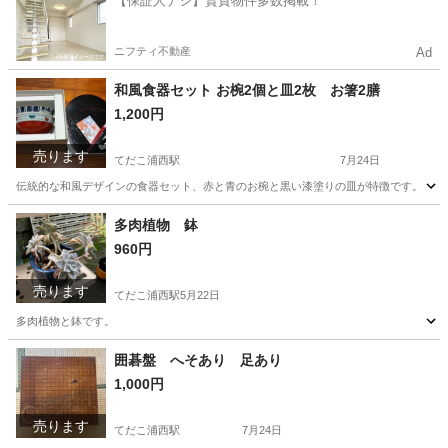
【保証人ナシ】賃貸物件多数掲載！
ニフティ不動産
Ad
和風食器セット お椀2個と皿2枚 お箸2膳
1,200円
売ります
てだこ浦西駅
7月24日
伝統的な和風デザインの食器セット、赤と青のお椀と黒い漆塗りの皿が特徴です。
沖縄
宜野湾市
てだこ浦西駅
食器
多肉植物 鉢
960円
売ります
てだこ浦西駅
5月22日
多肉植物と鉢です。
沖縄
宜野湾市
てだこ浦西駅
家庭用品
多肉植物
囲碁盤 へそあり 足あり
1,000円
売ります
てだこ浦西駅
7月24日