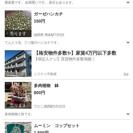
囲碁盤です。 結構重いです。 碁石もあります。
沖縄
宜野湾市
てだこ浦西駅
その他
ガーゼハンカチ
150円
売ります
福岡県 博多駅
7月5日
てんとう虫、三つ葉のハンカチです。
福岡
福岡市
博多駅
小物
【格安物件多数✨】家賃4万円以下多数
【保証人ナシ】賃貸物件多数掲載！
ニフティ不動産
Ad
多肉植物 鉢
800円
売ります
てだこ浦西駅
5月22日
多肉植物と鉢です。
沖縄
宜野湾市
てだこ浦西駅
家庭用品
多肉植物
ムーミン コップセット
1,500円