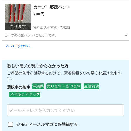
沖縄
那覇市
儀保駅
小物
カープ 応援バット
700円
売ります
福岡県 天神南駅
7月2日
カープの応援バット2こセットです。
福岡
福岡市
天神南駅
野球
ページTOPへ
欲しいモノが見つからなかった方
ご希望の条件を登録するだけで、新着情報をいち早くお届け出来ま
す。
沖縄県
売ります・あげます
生活雑貨
選択中の条件
ノベルティグッズ
ジモティーメルマガにも登録する