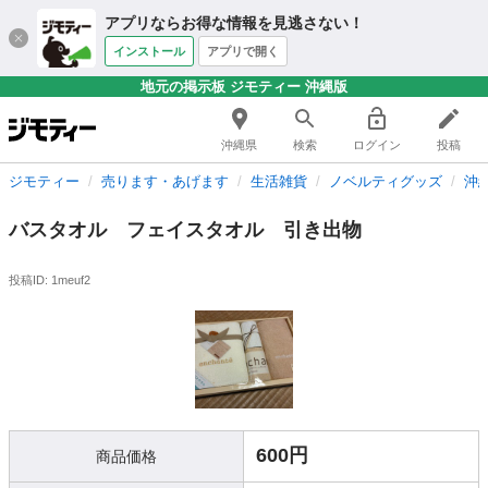
アプリならお得な情報を見逃さない！
インストール
アプリで開く
地元の掲示板 ジモティー 沖縄版
沖縄県
検索
ログイン
投稿
ジモティー
売ります・あげます
生活雑貨
ノベルティグッズ
沖
バスタオル フェイスタオル 引き出物
投稿ID: 1meuf2
600円
商品価格