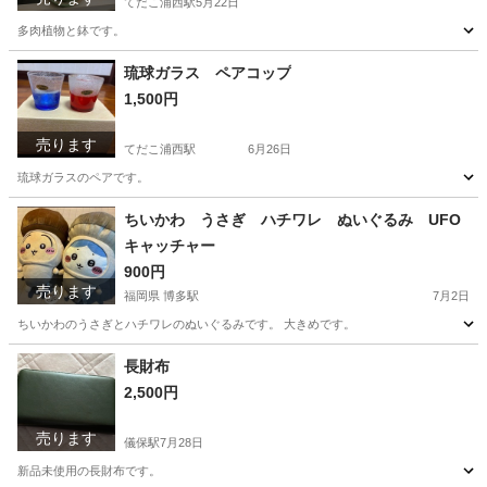
てだこ浦西駅
5月22日
多肉植物と鉢です。
沖縄
宜野湾市
てだこ浦西駅
家庭用品
多肉植物
琉球ガラス ペアコップ
1,500円
売ります
てだこ浦西駅
6月26日
琉球ガラスのペアです。
沖縄
宜野湾市
てだこ浦西駅
食器
琉球ガラス
ちいかわ うさぎ ハチワレ ぬいぐるみ UFO
キャッチャー
900円
売ります
福岡県 博多駅
7月2日
ちいかわのうさぎとハチワレのぬいぐるみです。 大きめです。
福岡
福岡市
博多駅
おもちゃ
長財布
2,500円
売ります
儀保駅
7月28日
新品未使用の長財布です。