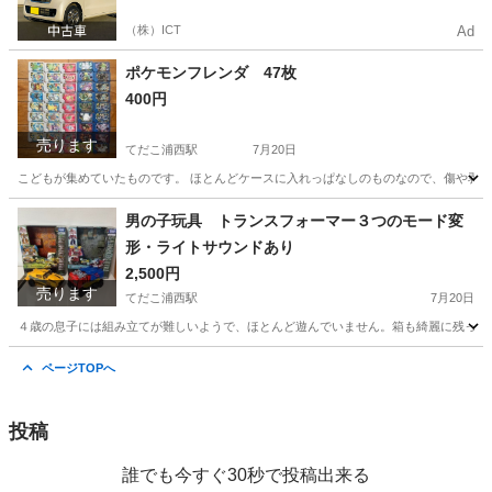
（株）ICT
Ad
ポケモンフレンダ 47枚
400円
売ります
てだこ浦西駅
7月20日
こどもが集めていたものです。 ほとんどケースに入れっぱなしのものなので、傷や剥げは
沖縄
うるま市
てだこ浦西駅
おもちゃ
習い事
男の子玩具 トランスフォーマー３つのモード変
形・ライトサウンドあり
2,500円
売ります
てだこ浦西駅
7月20日
４歳の息子には組み立てが難しいようで、ほとんど遊んでいません。箱も綺麗に残ってい
沖縄
うるま市
てだこ浦西駅
おもちゃ
ページTOPへ
投稿
誰でも今すぐ30秒で投稿出来る