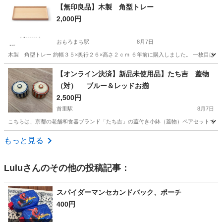
沖縄
島尻郡
首里駅
食器
【無印良品】木製 角型トレー
2,000円
おもろまち駅
8月7日
木製 角型トレー 約幅３５×奥行２６×高さ２ｃｍ ６年前に購入しました。 一枚目はイ
沖縄
那覇市
おもろまち駅
調理器具
【オンライン決済】新品未使用品】たち吉 蓋物
（対） ブルー＆レッドお揃
2,500円
首里駅
8月7日
こちらは、京都の老舗和食器ブランド「たち吉」の蓋付き小鉢（蓋物）ペアセットです。
沖縄
島尻郡
首里駅
食器
たち吉
もっと見る
Lulu
さんのその他の投稿記事：
スパイダーマンセカンドバック、ポーチ
400円