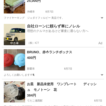
25,000円
沖縄市
8月7日
ファイヤーキング ジェダイフィルビー 美品です。
沖縄
沖縄市
食器
自社ローンに頼らず車にノレル
理想のクルマがあるけど審査に通らない方へ
（株）ICT
Ad
BRUNO、赤🍅ランチボックス
400円
那覇市
8月7日
よろしくお願いします🍅🐈
沖縄
那覇市
その他
東急ハンズ
お皿 新品未使用 ワンプレート ディッシ
ュ モノトーン 花
384円
てだこ浦西駅
8月7日