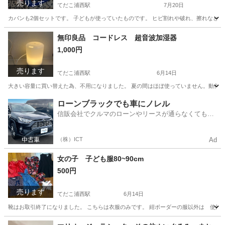
売ります
てだこ浦西駅
7月20日
カバンも2個セットです。 子どもが使っていたものです。 ヒビ割れや破れ、擦れなど大
沖縄
うるま市
てだこ浦西駅
その他
子ども
無印良品 コードレス 超音波加湿器
1,000円
売ります
てだこ浦西駅
6月14日
大きい容量に買い替えた為、不用になりました。 夏の間はほぼ使っていません。動作確
沖縄
うるま市
てだこ浦西駅
季節、空調家電
アダプター
ローンブラックでも車にノレル
信販会社でクルマのローンやリースが通らなくてもク
ルマをご利用いただけるサービスがあります！
（株）ICT
Ad
女の子 子ども服80~90cm
500円
売ります
てだこ浦西駅
6月14日
靴はお取引終了になりました。 こちらは衣服のみです。 紺ボーダーの服以外は 使用
沖縄
うるま市
てだこ浦西駅
子供用品
子ども