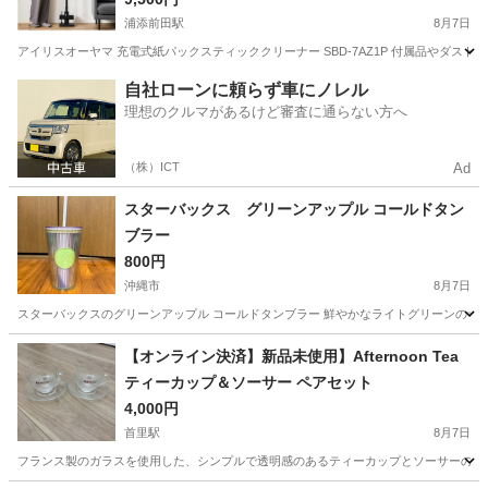
浦添前田駅
8月7日
アイリスオーヤマ 充電式紙パックスティッククリーナー SBD-7AZ1P 付属品やダス
沖縄
中頭郡
浦添前田駅
掃除用具
SBD
自社ローンに頼らず車にノレル
理想のクルマがあるけど審査に通らない方へ
（株）ICT
Ad
スターバックス グリーンアップル コールドタン
ブラー
800円
沖縄市
8月7日
スターバックスのグリーンアップル コールドタンブラー 鮮やかなライトグリーンのサイレ
沖縄
沖縄市
生活雑貨
【オンライン決済】新品未使用】Afternoon Tea
ティーカップ＆ソーサー ペアセット
4,000円
首里駅
8月7日
フランス製のガラスを使用した、シンプルで透明感のあるティーカップとソーサーのペアセットです。 - 