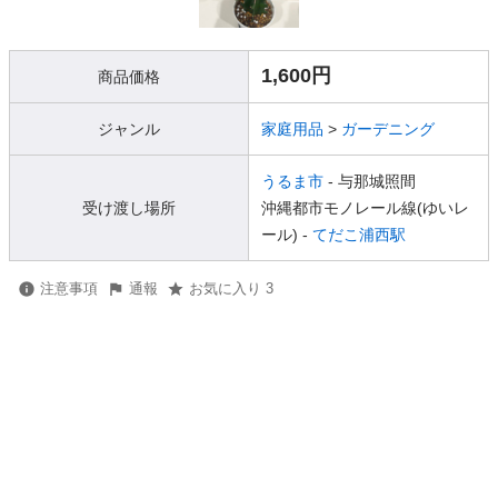
1,600円
商品価格
ジャンル
家庭用品
>
ガーデニング
うるま市
- 与那城照間
受け渡し場所
沖縄都市モノレール線(ゆいレ
ール) -
てだこ浦西駅
注意事項
通報
お気に入り 3