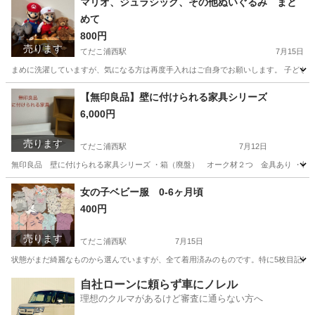
マリオ、ジュラシック、その他ぬいぐるみ まと
めて
800円
売ります
てだこ浦西駅
7月15日
まめに洗濯していますが、気になる方は再度手入れはご自身でお願いします。 子どもが
沖縄
うるま市
てだこ浦西駅
おもちゃ
【無印良品】壁に付けられる家具シリーズ
6,000円
売ります
てだこ浦西駅
7月12日
無印良品 壁に付けられる家具シリーズ ・箱（廃盤） オーク材２つ 金具あり ・棚4
沖縄
うるま市
てだこ浦西駅
家具
女の子ベビー服 0-6ヶ月頃
400円
売ります
てだこ浦西駅
7月15日
状態がまだ綺麗なものから選んでいますが、全て着用済みのものです。特に5枚目記載のお
沖縄
うるま市
てだこ浦西駅
ベビー用品
自社ローンに頼らず車にノレル
理想のクルマがあるけど審査に通らない方へ