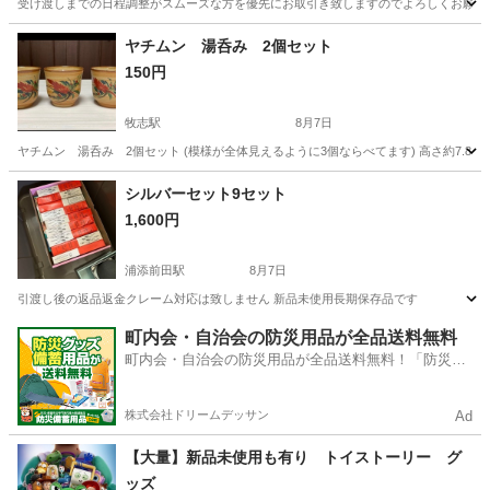
受け渡しまでの日程調整がスムーズな方を優先にお取引き致しますのでよろしくお願いしますm(
沖縄
うるま市
てだこ浦西駅
食器
素人
ヤチムン 湯呑み 2個セット
150円
牧志駅
8月7日
ヤチムン 湯呑み 2個セット (模様が全体見えるように3個ならべてます) 高さ約7.8㎝ 
沖縄
那覇市
牧志駅
食器
湯呑み
シルバーセット9セット
1,600円
浦添前田駅
8月7日
引渡し後の返品返金クレーム対応は致しません 新品未使用長期保存品です
沖縄
浦添市
浦添前田駅
食器
セット
町内会・自治会の防災用品が全品送料無料
町内会・自治会の防災用品が全品送料無料！「防災備
蓄用品ドットコム」
株式会社ドリームデッサン
Ad
【大量】新品未使用も有り トイストーリー グ
ッズ