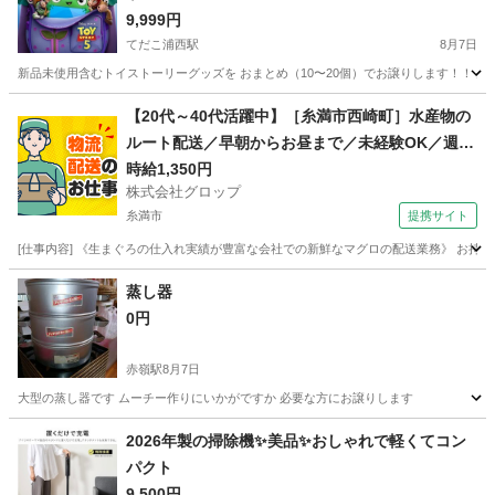
9,999円
てだこ浦西駅
8月7日
新品未使用含むトイストーリーグッズを おまとめ（10〜20個）でお譲りします！！ 先
沖縄
中頭郡
てだこ浦西駅
その他
【20代～40代活躍中】［糸満市西崎町］水産物の
ルート配送／早朝からお昼まで／未経験OK／週休
2日／時給1,350円＋ガソリン代／正社員登用前提
時給1,350円
株式会社グロップ
糸満市
提携サイト
[仕事内容] 《生まぐろの仕入れ実績が豊富な会社での新鮮なマグロの配送業務》 お持
沖縄
糸満市
ドライバー
蒸し器
0円
赤嶺駅
8月7日
大型の蒸し器です ムーチー作りにいかがですか 必要な方にお譲りします
沖縄
糸満市
赤嶺駅
調理器具
2026年製の掃除機✨美品✨おしゃれで軽くてコン
パクト
9,500円