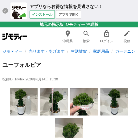
アプリならお得な情報を見逃さない！
インストール
アプリで開く
地元の掲示板 ジモティー 沖縄版
沖縄県
検索
ログイン
投稿
ジモティー
売ります・あげます
生活雑貨
家庭用品
ガーデニン
ユーフォルビア
投稿ID: 1nvtex
2026年6月14日 15:30