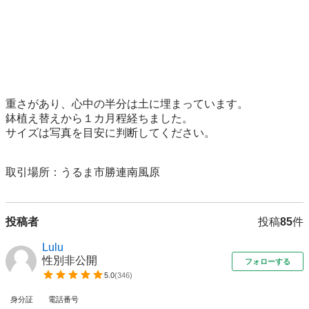
重さがあり、心中の半分は土に埋まっています。

鉢植え替えから１カ月程経ちました。

サイズは写真を目安に判断してください。

取引場所：うるま市勝連南風原
投稿者
投稿
85
件
Lulu
性別非公開
フォローする
5.0
(
346
)
身分証
電話番号