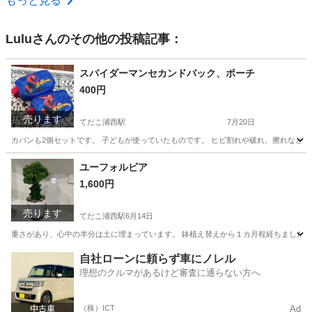
もっと見る
Lulu
さんのその他の投稿記事：
スパイダーマンセカンドバック、ポーチ
400円
売ります
てだこ浦西駅
7月20日
カバンも2個セットです。 子どもが使っていたものです。 ヒビ割れや破れ、擦れなど大
沖縄
うるま市
てだこ浦西駅
その他
子ども
ユーフォルビア
1,600円
売ります
てだこ浦西駅
6月14日
重さがあり、心中の半分は土に埋まっています。 鉢植え替えから１カ月程経ちました。
沖縄
うるま市
てだこ浦西駅
家庭用品
ユーフォルビア
自社ローンに頼らず車にノレル
理想のクルマがあるけど審査に通らない方へ
（株）ICT
Ad