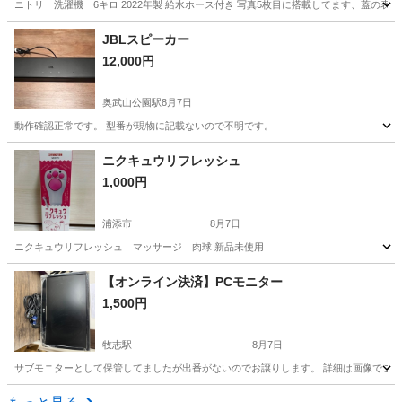
ニトリ 洗濯機 6キロ 2022年製 給水ホース付き 写真5枚目に搭載してます、蓋の
沖縄
浦添市
てだこ浦西駅
生活家電
ニトリ
JBLスピーカー
12,000円
奥武山公園駅
8月7日
動作確認正常です。 型番が現物に記載ないので不明です。
沖縄
島尻郡
奥武山公園駅
オーディオ
ニクキュウリフレッシュ
1,000円
浦添市
8月7日
ニクキュウリフレッシュ マッサージ 肉球 新品未使用
沖縄
浦添市
美容家電
新品
【オンライン決済】PCモニター
1,500円
牧志駅
8月7日
サブモニターとして保管してましたが出番がないのでお譲りします。 詳細は画像でご
沖縄
那覇市
牧志駅
その他