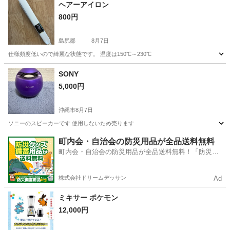
ヘアーアイロン
800円
島尻郡
8月7日
仕様頻度低いので綺麗な状態です。 温度は150℃～230℃
沖縄
島尻郡
美容家電
SONY
5,000円
沖縄市
8月7日
ソニーのスピーカーです 使用しないため売ります
沖縄
沖縄市
その他
町内会・自治会の防災用品が全品送料無料
町内会・自治会の防災用品が全品送料無料！「防災備
蓄用品ドットコム」
株式会社ドリームデッサン
Ad
ミキサー ポケモン
12,000円