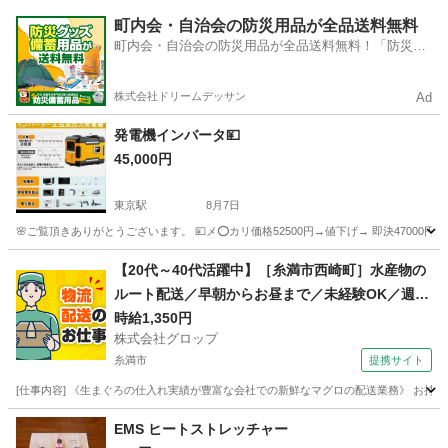
沖縄
宜野湾市
浦添前田駅
キッチン家電
町内会・自治会の防災用品が全品送料無料
町内会・自治会の防災用品が全品送料無料！「防災備
蓄用品ドットコム」
株式会社ドリームデッサン
Ad
発電機インバータ💴
45,000円
東京駅
8月7日
🌸ご覧頂きありがとうございます。 💴メ⭕カリ価格52500円→値下げ→ 即決47000円
沖縄
宜野湾市
東京駅
生活家電
【20代～40代活躍中】［糸満市西崎町］水産物の
ルート配送／早朝からお昼まで／未経験OK／週休
2日／時給1,350円＋ガソリン代／正社員登用前提
時給1,350円
株式会社グロップ
糸満市
提携サイト
[仕事内容] 《生まぐろの仕入れ実績が豊富な会社での新鮮なマグロの配送業務》 お持
沖縄
糸満市
ドライバー
EMS ヒートストレッチャー