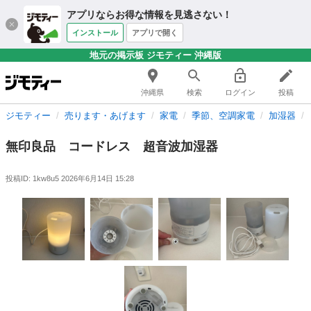
アプリならお得な情報を見逃さない！
インストール
アプリで開く
地元の掲示板 ジモティー 沖縄版
沖縄県
検索
ログイン
投稿
ジモティー
売ります・あげます
家電
季節、空調家電
加湿器
無印良品 コードレス 超音波加湿器
投稿ID: 1kw8u5
2026年6月14日 15:28