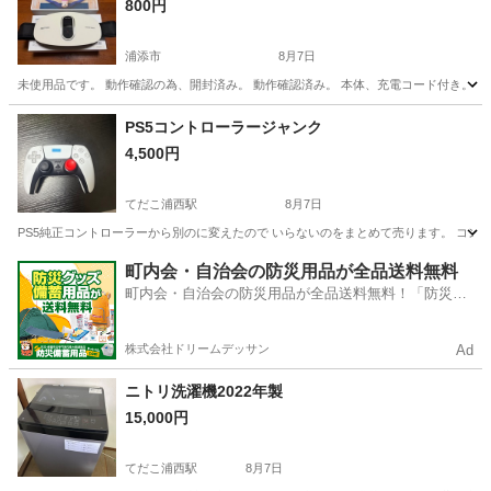
800円
浦添市
8月7日
未使用品です。 動作確認の為、開封済み。 動作確認済み。 本体、充電コード付き。 ノ
沖縄
浦添市
美容家電
コード
PS5コントローラージャンク
4,500円
てだこ浦西駅
8月7日
PS5純正コントローラーから別のに変えたので いらないのをまとめて売ります。 コント
沖縄
浦添市
てだこ浦西駅
オーディオ
町内会・自治会の防災用品が全品送料無料
町内会・自治会の防災用品が全品送料無料！「防災備
蓄用品ドットコム」
株式会社ドリームデッサン
Ad
ニトリ洗濯機2022年製
15,000円
てだこ浦西駅
8月7日