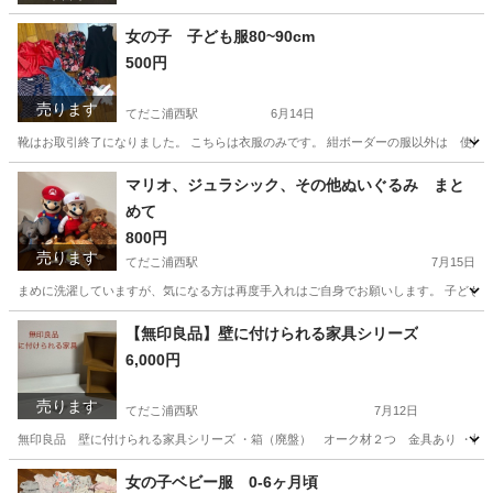
女の子 子ども服80~90cm
500円
売ります
てだこ浦西駅
6月14日
靴はお取引終了になりました。 こちらは衣服のみです。 紺ボーダーの服以外は 使用
沖縄
うるま市
てだこ浦西駅
子供用品
子ども
マリオ、ジュラシック、その他ぬいぐるみ まと
めて
800円
売ります
てだこ浦西駅
7月15日
まめに洗濯していますが、気になる方は再度手入れはご自身でお願いします。 子どもが
沖縄
うるま市
てだこ浦西駅
おもちゃ
【無印良品】壁に付けられる家具シリーズ
6,000円
売ります
てだこ浦西駅
7月12日
無印良品 壁に付けられる家具シリーズ ・箱（廃盤） オーク材２つ 金具あり ・棚4
沖縄
うるま市
てだこ浦西駅
家具
女の子ベビー服 0-6ヶ月頃