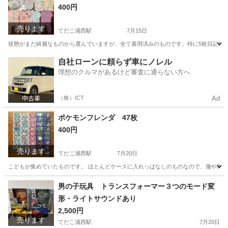
400円
売ります
てだこ浦西駅
7月15日
状態がまだ綺麗なものから選んでいますが、全て着用済みのものです。特に5枚目記載のお
沖縄
うるま市
てだこ浦西駅
ベビー用品
自社ローンに頼らず車にノレル
理想のクルマがあるけど審査に通らない方へ
（株）ICT
Ad
ポケモンフレンダ 47枚
400円
売ります
てだこ浦西駅
7月20日
こどもが集めていたものです。 ほとんどケースに入れっぱなしのものなので、傷や剥げは
沖縄
うるま市
てだこ浦西駅
おもちゃ
習い事
男の子玩具 トランスフォーマー３つのモード変
形・ライトサウンドあり
2,500円
売ります
てだこ浦西駅
7月20日