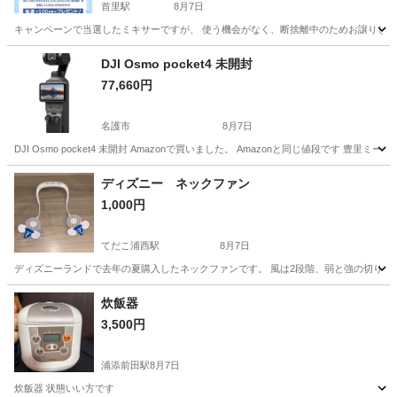
首里駅
8月7日
キャンペーンで当選したミキサーですが、 使う機会がなく、断捨離中のためお譲りします🙌
沖縄
島尻郡
首里駅
キッチン家電
DJI Osmo pocket4 未開封
77,660円
名護市
8月7日
DJI Osmo pocket4 未開封 Amazonで買いました。 Amazonと同じ値段です 豊里
沖縄
名護市
カメラ
DJI
ディズニー ネックファン
1,000円
てだこ浦西駅
8月7日
ディズニーランドで去年の夏購入したネックファンです。 風は2段階、弱と強の切り替えが可
沖縄
浦添市
てだこ浦西駅
季節、空調家電
炊飯器
3,500円
浦添前田駅
8月7日
炊飯器 状態いい方です