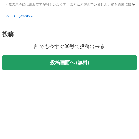
４歳の息子には組み立てが難しいようで、ほとんど遊んでいません。箱も綺麗に残ってい
沖縄
うるま市
てだこ浦西駅
おもちゃ
ページTOPへ
投稿
誰でも今すぐ30秒で投稿出来る
投稿画面へ (無料)