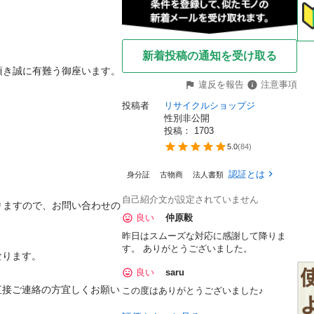
新着投稿の通知を受け取る
頂き誠に有難う御座います。

違反を報告
注意事項
投稿者
リサイクルショップジ
性別非公開
投稿： 
1703
5.0
(
84
)
認証とは
身分証
古物商
法人書類
自己紹介文が設定されていません
りますので、お問い合わせの
良い
仲原毅
昨日はスムーズな対応に感謝して降りま
す。 ありがとうございました。
ります。

良い
saru
直接ご連絡の方宜しくお願い
この度はありがとうございました♪