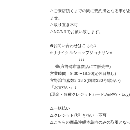
⚠️ご来店頂くまでの間に売約済となる事が
ませ。　

⚠️取り置き不可　　　　　　　　　

⚠️NC/NRでお願い致します。

☎️お問い合わせはこちら⤵️

⭐️リサイクルショップジョナサン⭐️

　　　　　　　↓↓↓

　 🔴(宜野湾市嘉数店にて販売中)

営業時間→9:30〜18:30(定休日無し)

宜野湾市嘉数3-18-2(国道330号線沿い)

『お支払い』⤵️

(現金・各種クレジットカード.AirPAY・Edy)

⚠️一括払い

⚠️クレジット代引き払い→不可

⚠️こちらの商品沖縄本島内のみの取引となっ