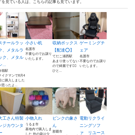
りますを見ている人は、こちらの記事も見ています。
スチールラッ
小さい机
収納ボックス
ゲーミングチ
名護市
ク、メタルラ
【配達⭕️】
ェア
不要なのでお譲り
てだこ浦西駅
名護市
ック、メタル
いたします。
あまり使ってない
不要なのでお譲り
シ...
ので綺麗です🙆‍♀️
いたします。
赤嶺駅
ひと...
メイクマンで8月4
日に購入しました
が思ったよ...
大工さん特製
小物入れ
ピンクの象さ
電動リクライ
うるま市
レジカウンタ
ん
ニングソフ
基地内で購入しま
那覇市
ー
ァ リユース
した 外の袋は少