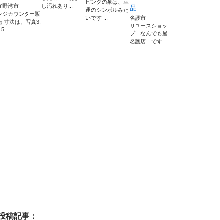
ピンクの象は、幸
宜野湾市
し汚れあり...
品 ...
運のシンボルみた
レジカウンター販
いです ...
名護市
売 寸法は、写真3.
リユースショッ
.5...
プ なんでも屋
名護店 です ...
投稿記事：