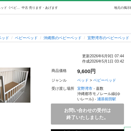
🎀ベビーベット🎀 (リサイクルショップジ) 浦添前田のベッド《ベビーベッド》の中古あげます・譲ります｜ジモティーで不用品の処分
中古
売ります・あげます
地元の掲示
ベッド
ベビーベッド
沖縄県のベビーベッド
宜野湾市のベビーベッド
更新
2026年6月9日 07:44
作成
2026年5月1日 03:42
商品価格
9,600円
ジャンル
ベッド
 > 
ベビーベッド
受け渡し場所
宜野湾市
 - 嘉数
沖縄都市モノレール線(ゆ
いレール) - 
浦添前田駅
お問い合わせの受付は
終了いたしました。