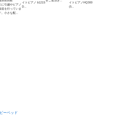
浦添前田駅
をご覧頂き...
イトピアノ b121S
イトピアノHQ300
主に引越やピアノ
D...
(5...
輸送を行っていま
す。小さな配...
ビーベッド