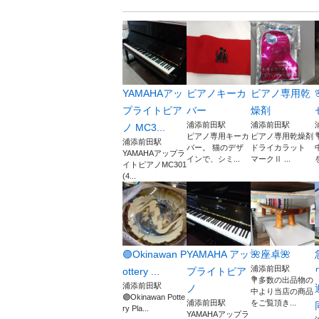
YAMAHAアッ
ピアノキーカ
ピアノ専用乾
プライトピア
バー
燥剤
浦添前田駅
浦添前田駅
ノ MC3...
ピアノ専用キーカ
ピアノ専用乾燥剤
浦添前田駅
バー。 猫のデザ
ドライカラット
YAMAHAアップラ
インで、シミ...
マークⅡ ...
イトピアノMC301
(4...
🟣Okinawan P
YAMAHA アッ
🌺座卓🌺
浦添前田駅
ottery ...
プライトピア
💐多数の出品物の
浦添前田駅
ノ
中より当店の商品
🟣Okinawan Potte
浦添前田駅
をご覧頂き...
ry Pla...
YAMAHAアップラ