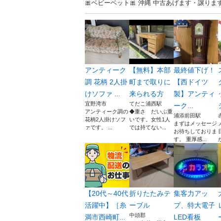
🎀ベビーベット🎀 沖縄 中古あげます・譲
アンティーク
【無料】本部
最終値下げ！
調 花柄 2人掛
町まで取りに
【西ドイツ
けソファ ...
来られる方
製】アンティ
宜野湾市
てだこ浦西駅
ーク...
アンティーク調の
◆重さ だいぶ重
浦添前田駅
花柄2人掛けソフ
いです。女性1人
まずはメッセージ
ァです。 ...
では持てない...
お待ちしておりま
す。 重厚感...
【20代～40代
折りたたみテ
集客力アッ
活躍中】［糸
ーブル
プ、特大電子
中頭郡
満市西崎町...
LED看板