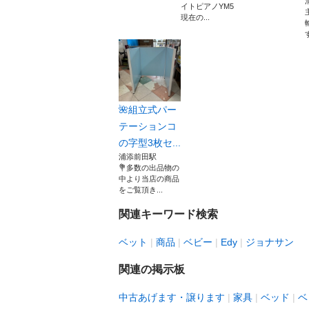
イトピアノYM5
現在の...
🌺組立式パー
テーションコ
の字型3枚セ...
浦添前田駅
💐多数の出品物の
中より当店の商品
をご覧頂き...
関連キーワード検索
ベット
商品
ベビー
Edy
ジョナサン
関連の掲示板
中古あげます・譲ります
家具
ベッド
ベ