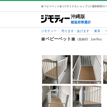
沖縄
版
都道府県選択
ジモティー
売ります・あげます
家具
🎀ベビーベット🎀
（投稿ID : 1on7ko）