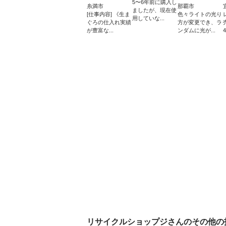
5〜6年前に購入し
糸満市
那覇市
ましたが、現在使
[仕事内容] 《生ま
色々ライトの光り
用していな...
ぐろの仕入れ実績
方が変更でき、ラ
が豊富な...
ンダムに光が...
4
リサイクルショップジ
さんのその他の