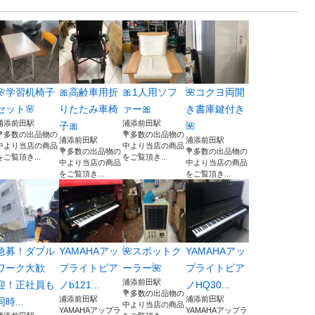
🌸学習机椅子
🎀高齢車用折
🎀1人用ソフ
🌺コクヨ両開
セット🌸
りたたみ車椅
ァー🎀
き書庫鍵付き
浦添前田駅
浦添前田駅
子🎀
🌺
💐多数の出品物の
💐多数の出品物の
浦添前田駅
浦添前田駅
中より当店の商品
中より当店の商品
💐多数の出品物の
💐多数の出品物の
をご覧頂き...
をご覧頂き...
中より当店の商品
中より当店の商品
をご覧頂き...
をご覧頂き...
急募！ダブル
YAMAHAアッ
🌺スポットク
YAMAHAアッ
ワーク大歓
プライトピア
ーラー🌺
プライトピア
浦添前田駅
迎！正社員も
ノb121...
ノHQ30...
💐多数の出品物の
浦添前田駅
浦添前田駅
同時...
中より当店の商品
YAMAHAアップラ
YAMAHAアップラ