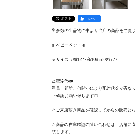
ポスト
いいね！
💐多数の出品物の中より当店の商品をご覧
🎀ベビーベット🎀

🔹サイズ→横127×高108,5×奥行77

⚠️配達代🚛

重量、距離、何階かにより配達代金が異な
上確認お願い致します🤲

⚠️ご来店頂き商品を確認してからの販売とな
⚠️商品の在庫確認の問い合わせは、店舗に
致します。
