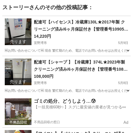
ストーリー
さんのその他の投稿記事：
配達可【ハイセンス】冷蔵庫130L★2017年製 ク
リーニング済み/6ヶ月保証付き【管理番号10905】
佐
14,220円
売ります
宜野湾市
5月9日
🆖お問い合わせについて🆖 現在 繁忙期のため、電話でのお問い合わせはお控えください
沖縄
宜野湾市
キッチン家電
ハイセンス
配達可【シャープ 】【冷蔵庫】374L★2023年製
クリーニング済み/6ヶ月保証付き【管理番号1080
5】横
108,000円
売ります
宜野湾市
5月8日
🆖お問い合わせについて🆖 現在 繁忙期のため、電話でのお問い合わせはお控えください
沖縄
宜野湾市
キッチン家電
ハイアール
ゴミの処分、どうしよう…😰
【一括見積60秒✨】スグに最安値の業者が見つかる👀
不用品回収の窓口
Ad