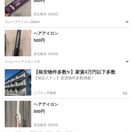
500円
宮古島市
8月5日
ウェーブアイロン32mm
沖縄
宮古島市
美容家電
ヘアアイロン
ヘアアイロン
500円
宮古島市
8月5日
ストレートアイロンです
沖縄
宮古島市
美容家電
ヘアアイロン
【格安物件多数✨】家賃4万円以下多数
【保証人ナシ】賃貸物件多数掲載！
ニフティ不動産
Ad
ヘアアイロン
500円
宮古島市
8月5日