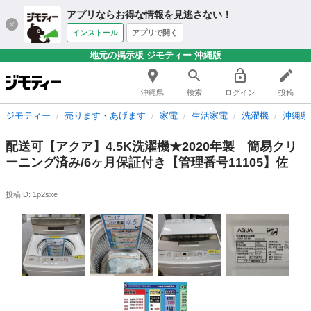
アプリならお得な情報を見逃さない！
インストール
アプリで開く
地元の掲示板 ジモティー 沖縄版
沖縄県
検索
ログイン
投稿
ジモティー
売ります・あげます
家電
生活家電
洗濯機
沖縄県
配送可【アクア】4.5K洗濯機★2020年製 簡易クリ
ーニング済み/6ヶ月保証付き【管理番号11105】佐
投稿ID: 1p2sxe