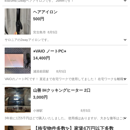
koizumiの2wayヘアアイロンです。 26mmです！
沖縄
宮古島市
美容家電
ヘアアイロン
ヘアアイロン
500円
宮古島市
8月5日
サロニアの2wayアイロンです。
沖縄
宮古島市
美容家電
ヘアアイロン
⭐︎VAIO ノートPC⭐︎
14,400円
浦添前田駅
8月5日
VAIOのノートPCです！ 直近まで在宅ワークで使用してました！ 在宅ワークを離職す
沖縄
浦添市
浦添前田駅
生活家電
山善 IHクッキングヒーター 2口
3,000円
小禄駅
8月5日
3年前に1万5千円ほどで購入いたしました。 使用感はありますが、大きな傷等はございません。 
沖縄
那覇市
小禄駅
キッチン家電
【格安物件多数✨】家賃4万円以下多数