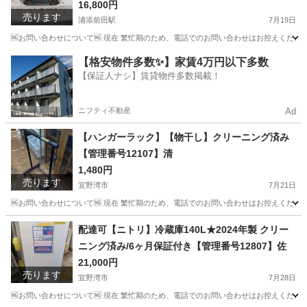
07】佐
16,800円
売ります
浦添前田駅
7月19日
🆖お問い合わせについて🆖 現在 繁忙期のため、電話でのお問い合わせはお控えください
沖縄
浦添市
浦添前田駅
生活家電
パナソニック
【格安物件多数✨】家賃4万円以下多数
【保証人ナシ】賃貸物件多数掲載！
ニフティ不動産
Ad
【ハンガーラック】【物干し】クリーニング済み
【管理番号12107】清
1,480円
売ります
宜野湾市
7月21日
🆖お問い合わせについて🆖 現在 繁忙期のため、電話でのお問い合わせはお控えください
沖縄
宜野湾市
洗濯用品
物干し
配達可【ニトリ】冷蔵庫140L★2024年製 クリー
ニング済み/6ヶ月保証付き【管理番号12807】佐
21,000円
売ります
宜野湾市
7月28日
🆖お問い合わせについて🆖 現在 繁忙期のため、電話でのお問い合わせはお控えください