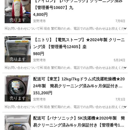
【アイロン】【パナソニック】クリーニング済み
【管理番号10607】九
4,800円
売ります
宜野湾市
7月6日
🆖お問い合わせについて🆖 現在 繁忙期のため、電話でのお問い合わせはお控えください
沖縄
宜野湾市
生活家電
商品
【ニトリ】【電気ストーブ】★2024年製 クリーニ
ング済 【管理番号12405】桒
980円
売ります
宜野湾市
5月24日
🆖お問い合わせについて🆖 現在 繁忙期のため、電話でのお問い合わせはお控えください
沖縄
宜野湾市
季節、空調家電
商品
配送可【東芝】12kg/7kgドラム式洗濯乾燥機★20
24年製 簡易クリーニング済み/6ヶ月保証付き
【管理番号10107】佐
151,200円
売ります
宜野湾市
7月1日
🆖お問い合わせについて🆖 現在 繁忙期のため、電話でのお問い合わせはお控えください
沖縄
宜野湾市
生活家電
東芝
配送可【パナソニック】5K洗濯機★2020年製 簡
易クリーニング済み/6ヶ月保証付き【管理番号119