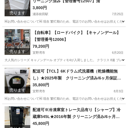
リーニング済み【管理番号12507】清
3,800円
売ります
浦添前田駅
7月25日
🆖お問い合わせについて🆖 現在 繁忙期のため、電話でのお問い合わせはお控えください
沖縄
浦添市
浦添前田駅
収納家具
商品
【自転車】【ロードバイク】【キャノンデール】
【管理番号12006】
79,200円
売ります
宜野湾市
6月20日
大人気のシリーズ キャノンデール オプティモ4が入荷しました。 クラリス 8速 ブレーキクラリス→
沖縄
宜野湾市
ロードバイク
キャノンデール
配送可【TCL】6Kドラム式洗濯機（乾燥機能無
し）★2025年製 クリーニング済み/6ヶ月保証付
き【管理番号10308】佐
35,800円
売ります
宜野湾市
8月3日
🆖お問い合わせについて🆖 現在 繁忙期のため、電話でのお問い合わせはお控えください
沖縄
宜野湾市
生活家電
TCL
配達可※冷凍庫室トレー欠品有り【シャープ】冷
蔵庫545L★2016年製 クリーニング済み/6ヶ月保
証付き【管理番号10208】横
45,800円