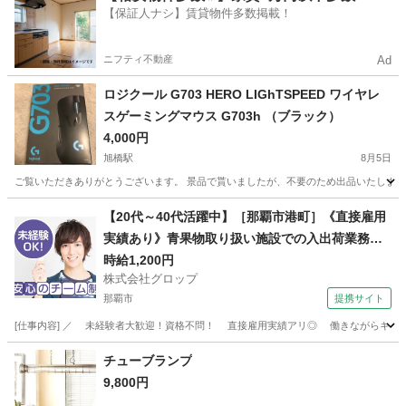
【保証人ナシ】賃貸物件多数掲載！
ニフティ不動産
Ad
ロジクール G703 HERO LIGhTSPEED ワイヤレ
スゲーミングマウス G703h （ブラック）
4,000円
旭橋駅
8月5日
ご覧いただきありがとうございます。 景品で貰いましたが、不要のため出品いたします。
沖縄
那覇市
旭橋駅
その他
【20代～40代活躍中】［那覇市港町］《直接雇用
実績あり》青果物取り扱い施設での入出荷業務／
日勤／残業なし／無料駐車場完備
時給1,200円
株式会社グロップ
那覇市
提携サイト
[仕事内容] ／ 未経験者大歓迎！資格不問！ 直接雇用実績アリ◎ 働きながらキャリア
沖縄
那覇市
工場
チューブランプ
9,800円