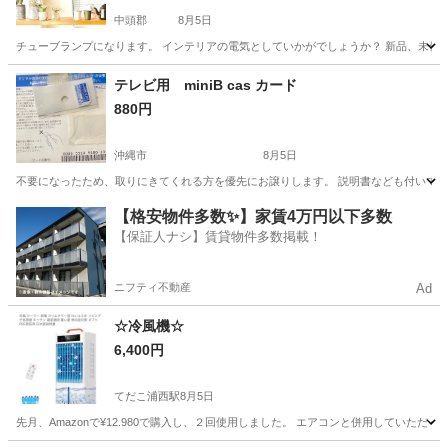
中頭郡
8月5日
チューブランプになります。 インテリアの電気としていかがでしょうか？ 新品、未使用
沖縄
中頭郡
その他
ランプ
テレビ用 miniB cas カード
880円
沖縄市
8月5日
不要になったため、取りにきてくれる方を優先にお譲りします。 説明書なども付いています
沖縄
沖縄市
テレビ
【格安物件多数✨】家賃4万円以下多数
【保証人ナシ】賃貸物件多数掲載！
ニフティ不動産
Ad
☆冷風機☆
6,400円
てだこ浦西駅
8月5日
先月、Amazonで¥12.980で購入し、２回使用しました。 エアコンと併用していただ