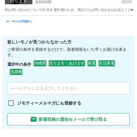
売ります
浦添前田駅
8月2日
🆖お問い合わせについて🆖 現在 繁忙期のため、電話でのお問い合わせはお控えください
沖縄
浦添市
浦添前田駅
キッチン家電
シャープ
ページTOPへ
欲しいモノが見つからなかった方
ご希望の条件を登録するだけで、新着情報をいち早くお届け出来ま
す。
沖縄県
売ります・あげます
家電
生活家電
選択中の条件
洗濯機
ジモティーメルマガにも登録する
新着投稿の通知をメールで受け取る