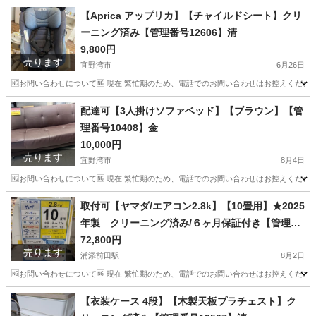
沖縄
宜野湾市
キッチン家電
ニトリ
【Aprica アップリカ】【チャイルドシート】クリ
ーニング済み【管理番号12606】清
9,800円
売ります
宜野湾市
6月26日
🆖お問い合わせについて🆖 現在 繁忙期のため、電話でのお問い合わせはお控えください
沖縄
宜野湾市
ベビー用品
Aprica
配達可【3人掛けソファベッド】【ブラウン】【管
理番号10408】金
10,000円
売ります
宜野湾市
8月4日
🆖お問い合わせについて🆖 現在 繁忙期のため、電話でのお問い合わせはお控えください
沖縄
宜野湾市
ソファ
商品
取付可【ヤマダ/エアコン2.8k】【10畳用】★2025
年製 クリーニング済み/６ヶ月保証付き【管理番
号10208】Y-28-0715 比
72,800円
売ります
浦添前田駅
8月2日
🆖お問い合わせについて🆖 現在 繁忙期のため、電話でのお問い合わせはお控えください
沖縄
浦添市
浦添前田駅
季節、空調家電
ヤマダ
【衣装ケース 4段】【木製天板プラチェスト】ク