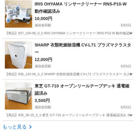
沖縄
宜野湾市
てだこ浦西駅
季節、空調家電
冷風機
IRIS OHYAMA リンサークリーナー RNS-P10-W
動作確認済み
10,000円
浦添前田駅
8月5日
【商品】837_100-90_0_0 IRIS OHYAMA リンサークリーナー RNS-P10-W 動
沖縄
中頭郡
浦添前田駅
生活家電
SHARP 衣類乾燥除湿機 CV-L71 プラズマクラスタ
ー
12,000円
浦添前田駅
8月5日
【商品】836_120-90_0_0 SHARP 衣類乾燥除湿機 CV-L71 プラズマクラスター 
沖縄
中頭郡
浦添前田駅
季節、空調家電
東芝 GT-710 オープンリールテープデッキ 通電確
認済み
3,500円
浦添前田駅
8月5日
【商品】835_35-25_0_0 東芝 GT-710 オープンリールテープデッキ 通電確認済み
沖縄
中頭郡
浦添前田駅
オーディオ
もっと見る