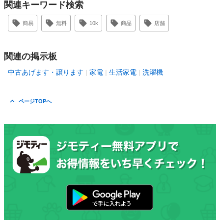
関連キーワード検索
簡易
無料
10k
商品
店舗
関連の掲示板
中古あげます・譲ります
家電
生活家電
洗濯機
ページTOPへ