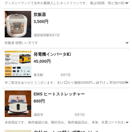
ディズニーランドで去年の夏購入したネックファンです。 風は2段階、弱と強の切り替えが可
沖縄
浦添市
てだこ浦西駅
季節、空調家電
炊飯器
3,500円
浦添前田駅
8月7日
炊飯器 状態いい方です
沖縄
宜野湾市
浦添前田駅
キッチン家電
発電機インバータ💴
45,000円
東京駅
8月7日
🌸ご覧頂きありがとうございます。 💴メ⭕カリ価格52500円→値下げ→ 即決47000円
沖縄
宜野湾市
東京駅
生活家電
EMS ヒートストレッチャー
800円
浦添市
8月7日
未使用品です。 動作確認の為、開封済み。 動作確認済み。 本体、充電コード付き。 ノ
沖縄
浦添市
美容家電
コード