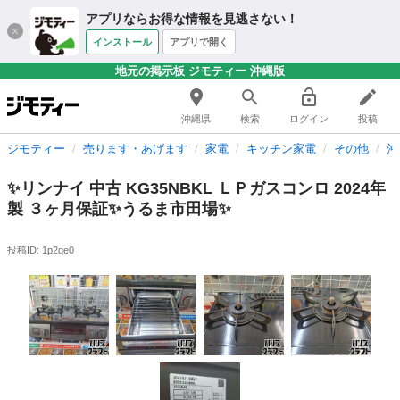
アプリならお得な情報を見逃さない！
インストール
アプリで開く
地元の掲示板 ジモティー 沖縄版
沖縄県
検索
ログイン
投稿
ジモティー
売ります・あげます
家電
キッチン家電
その他
沖
✨リンナイ 中古 KG35NBKL ＬＰガスコンロ 2024年
製 ３ヶ月保証✨うるま市田場✨
投稿ID: 1p2qe0