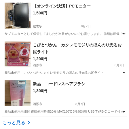
沖縄
浦添市
美容家電
新品
【オンライン決済】PCモニター
1,500円
牧志駅
8月7日
サブモニターとして保管してましたが出番がないのでお譲りします。 詳細は画像でご
沖縄
那覇市
牧志駅
その他
こびとづかん カクレモモジリのほんのり光るお
尻ライト
1,200円
浦添市
8月7日
新品未使用 こびとづかん カクレモモジリのほんのり光るお尻ライト
沖縄
浦添市
生活家電
カクレモモジリ
新品 コードレスヘアブラシ
1,300円
浦添市
8月7日
新品未使用未開封 連続使用時間20分 MAX180℃ 3段階調整 USB TYPE-C コー
沖縄
浦添市
美容家電
新品
もっと見る