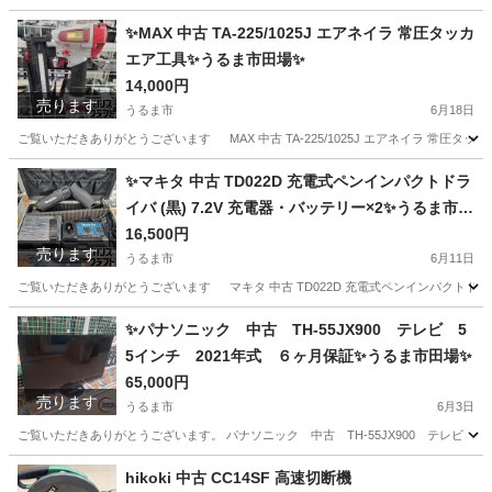
沖縄
うるま市
季節、空調家電
ハイアール
✨MAX 中古 TA-225/1025J エアネイラ 常圧タッカ
エア工具✨うるま市田場✨
14,000円
売ります
うるま市
6月18日
ご覧いただきありがとうございます MAX 中古 TA-225/1025J エアネイラ 常圧タッカ 
沖縄
うるま市
その他
工具
✨マキタ 中古 TD022D 充電式ペンインパクトドラ
イバ (黒) 7.2V 充電器・バッテリー×2✨うるま市田
場✨
16,500円
売ります
うるま市
6月11日
ご覧いただきありがとうございます マキタ 中古 TD022D 充電式ペンインパクトドライバ (
沖縄
うるま市
その他
インパクトドライバ
✨パナソニック 中古 TH-55JX900 テレビ 5
5インチ 2021年式 ６ヶ月保証✨うるま市田場✨
65,000円
売ります
うるま市
6月3日
ご覧いただきありがとうございます。 パナソニック 中古 TH-55JX900 テレビ 55
沖縄
うるま市
テレビ
55インチ
hikoki 中古 CC14SF 高速切断機