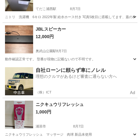
てだこ浦西駅
8月7日
ニトリ 洗濯機 6キロ 2022年製 給水ホース付き 写真5枚目に搭載してます、蓋の
沖縄
浦添市
てだこ浦西駅
生活家電
ニトリ
JBLスピーカー
12,000円
奥武山公園駅
8月7日
動作確認正常です。 型番が現物に記載ないので不明です。
沖縄
島尻郡
奥武山公園駅
オーディオ
自社ローンに頼らず車にノレル
理想のクルマがあるけど審査に通らない方へ
（株）ICT
Ad
ニクキュウリフレッシュ
1,000円
浦添市
8月7日
ニクキュウリフレッシュ マッサージ 肉球 新品未使用