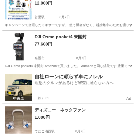
12,000円
首里駅
8月7日
キャンペーンで当選したミキサーですが、 使う機会がなく、断捨離中のためお譲りします🙌
沖縄
島尻郡
首里駅
キッチン家電
DJI Osmo pocket4 未開封
77,660円
名護市
8月7日
DJI Osmo pocket4 未開封 Amazonで買いました。 Amazonと同じ値段です 豊里
沖縄
名護市
カメラ
DJI
自社ローンに頼らず車にノレル
理想のクルマがあるけど審査に通らない方へ
（株）ICT
Ad
ディズニー ネックファン
1,000円
てだこ浦西駅
8月7日