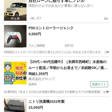
自社ローンに頼らず車にノレル
理想のクルマがあるけど審査に通らない方へ
（株）ICT
Ad
PS5コントローラージャンク
4,500円
てだこ浦西駅
8月7日
PS5純正コントローラーから別のに変えたので いらないのをまとめて売ります。 コント
沖縄
浦添市
てだこ浦西駅
オーディオ
【20代～40代活躍中】［糸満市西崎町］水産物の
ルート配送／早朝からお昼まで／未経験OK／週休
2日／時給1,350円＋ガソリン代／正社員登用前提
時給1,350円
株式会社グロップ
糸満市
提携サイト
[仕事内容] 《生まぐろの仕入れ実績が豊富な会社での新鮮なマグロの配送業務》 お持
沖縄
糸満市
ドライバー
ニトリ洗濯機2022年製
15,000円