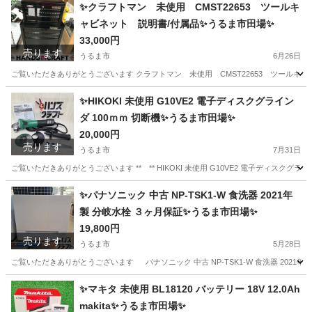
✨クラフトマン 未使用 CMST22653 ツールキ
ャビネット 説明書/付属品✨うるま市田場✨
33,000円
売ります
うるま市
6月26日
ご覧いただきありがとうございます クラフトマン 未使用 CMST22653 ツールキャビネ
沖縄
うるま市
その他
ツール
✨HIKOKI 未使用 G10VE2 電子ディスクグライン
ダ 100ｍｍ 切断機✨うるま市田場✨
20,000円
売ります
うるま市
7月31日
ご覧いただきありがとうございます ** ** HIKOKI 未使用 G10VE2 電子ディスクグライ
沖縄
うるま市
その他
✨パナソニック 中古 NP-TSK1-W 食洗器 2021年
製 分岐水栓 ３ヶ月保証✨うるま市田場✨
19,800円
売ります
うるま市
5月28日
ご覧いただきありがとうございます パナソニック 中古 NP-TSK1-W 食洗器 2021年製 
沖縄
うるま市
キッチン家電
TSK
✨マキタ 未使用 BL18120 バッテリー 18V 12.0Ah
makita✨うるま市田場✨