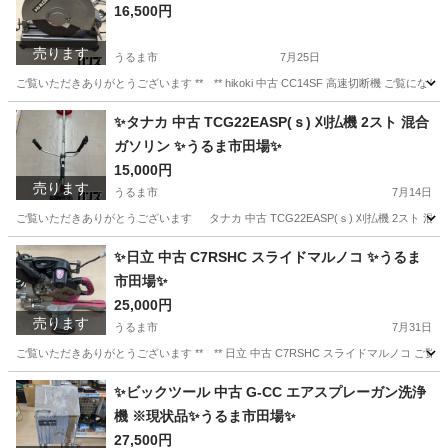
16,500円
売ります
うるま市
7月25日
ご覧いただきありがとうございます ** ** hikoki 中古 CC14SF 高速切断機 ご覧にな
沖縄
うるま市
その他
✨タナカ 中古 TCG22EASP(ｓ) 刈払機 2スト 混合
ガソリン ✨うるま市田場✨
15,000円
売ります
うるま市
7月14日
ご覧いただきありがとうございます タナカ 中古 TCG22EASP(ｓ) 刈払機 2スト 混合ガ
沖縄
うるま市
その他
✨日立 中古 C7RSHC スライドマルノコ ✨うるま
市田場✨
25,000円
売ります
うるま市
7月31日
ご覧いただきありがとうございます ** ** 日立 中古 C7RSHC スライドマルノコ ご覧
沖縄
うるま市
その他
RSHC
✨ビックツール 中古 G-CC エアスプレーガン洗浄
機 ※現状品✨うるま市田場✨
27,500円