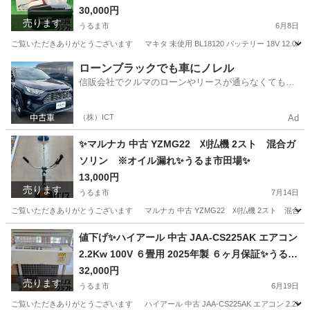
30,000円
売ります
うるま市
6月8日
ご覧いただきありがとうございます マキタ 未使用 BL18120 バッテリー 18V 12.0Ah ma
沖縄
うるま市
その他
18V
ローンブラックでも車にノレル
信販会社でクルマのローンやリースが通らなくてもク
ルマをご利用いただけるサービスがあります！
（株）ICT
Ad
✨マルナカ 中古 YZMG22 刈払機 2スト 混合ガ
ソリン ※オイル漏れ✨うるま市田場✨
13,000円
売ります
うるま市
7月14日
ご覧いただきありがとうございます マルナカ 中古 YZMG22 刈払機 2スト 混合ガソリ
沖縄
うるま市
その他
払機
値下げ✨ハイアール 中古 JAA-CS225AK エアコン
2.2Kw 100V ６畳用 2025年製 ６ヶ月保証✨うるま
市田場✨
32,000円
売ります
うるま市
6月19日
ご覧いただきありがとうございます ハイアール 中古 JAA-CS225AK エアコン 2.2Kw 