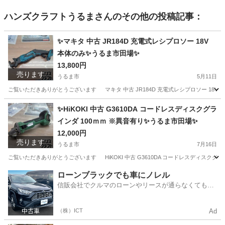
ハンズクラフトうるま
さんのその他の投稿記事：
✨マキタ 中古 JR184D 充電式レシプロソー 18V
本体のみ✨うるま市田場✨
13,800円
売ります
うるま市
5月11日
ご覧いただきありがとうございます マキタ 中古 JR184D 充電式レシプロソー 18V 本体
沖縄
うるま市
その他
レシプロソー
✨HiKOKI 中古 G3610DA コードレスディスクグラ
インダ 100ｍｍ ※異音有り✨うるま市田場✨
12,000円
売ります
うるま市
7月16日
ご覧いただきありがとうございます HiKOKI 中古 G3610DA コードレスディスクグライン
沖縄
うるま市
その他
異音
ローンブラックでも車にノレル
信販会社でクルマのローンやリースが通らなくてもク
ルマをご利用いただけるサービスがあります！
（株）ICT
Ad