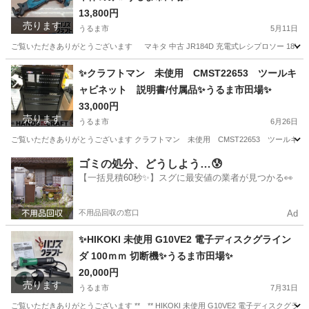
13,800円
売ります
うるま市
5月11日
ご覧いただきありがとうございます マキタ 中古 JR184D 充電式レシプロソー 18V 本体
沖縄
うるま市
その他
レシプロソー
✨クラフトマン 未使用 CMST22653 ツールキ
ャビネット 説明書/付属品✨うるま市田場✨
33,000円
売ります
うるま市
6月26日
ご覧いただきありがとうございます クラフトマン 未使用 CMST22653 ツールキャビネ
沖縄
うるま市
その他
ツール
ゴミの処分、どうしよう…😰
【一括見積60秒✨】スグに最安値の業者が見つかる👀
不用品回収の窓口
Ad
✨HIKOKI 未使用 G10VE2 電子ディスクグライン
ダ 100ｍｍ 切断機✨うるま市田場✨
20,000円
売ります
うるま市
7月31日
ご覧いただきありがとうございます ** ** HIKOKI 未使用 G10VE2 電子ディスクグライ