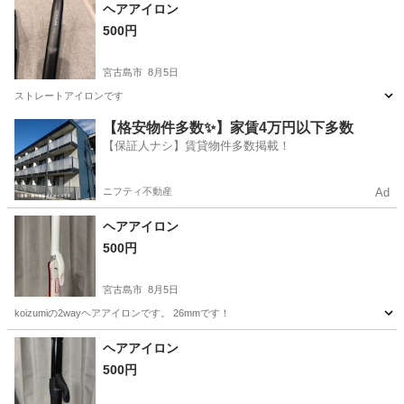
沖縄
宮古島市
美容家電
ヘアアイロン
ヘアアイロン
500円
宮古島市
8月5日
ストレートアイロンです
沖縄
宮古島市
美容家電
ヘアアイロン
【格安物件多数✨】家賃4万円以下多数
【保証人ナシ】賃貸物件多数掲載！
ニフティ不動産
Ad
ヘアアイロン
500円
宮古島市
8月5日
koizumiの2wayヘアアイロンです。 26mmです！
沖縄
宮古島市
美容家電
ヘアアイロン
ヘアアイロン
500円