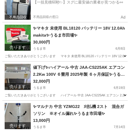
【一括見積60秒✨】スグに最安値の業者が見つかる👀
不用品回収の窓口
Ad
✨マキタ 未使用 BL18120 バッテリー 18V 12.0Ah
makita✨うるま市田場✨
30,000円
売ります
うるま市
6月8日
ご覧いただきありがとうございます マキタ 未使用 BL18120 バッテリー 18V 12.0Ah ma
沖縄
うるま市
その他
18V
値下げ✨ハイアール 中古 JAA-CS225AK エアコン
2.2Kw 100V ６畳用 2025年製 ６ヶ月保証✨うるま
市田場✨
32,000円
売ります
うるま市
6月19日
ご覧いただきありがとうございます ハイアール 中古 JAA-CS225AK エアコン 2.2Kw 
沖縄
うるま市
季節、空調家電
ハイアール
✨マルナカ 中古 YZMG22 刈払機 2スト 混合ガ
ソリン ※オイル漏れ✨うるま市田場✨
13,000円
売ります
うるま市
7月14日