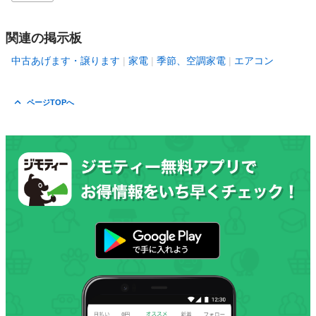
関連の掲示板
中古あげます・譲ります
家電
季節、空調家電
エアコン
ページTOPへ