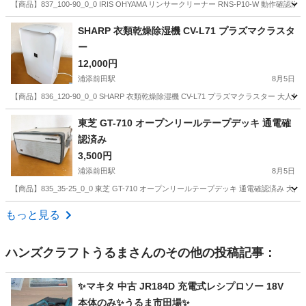
【商品】837_100-90_0_0 IRIS OHYAMA リンサークリーナー RNS-P10-W 動
沖縄
中頭郡
浦添前田駅
生活家電
SHARP 衣類乾燥除湿機 CV-L71 プラズマクラスタ
ー
12,000円
浦添前田駅
8月5日
【商品】836_120-90_0_0 SHARP 衣類乾燥除湿機 CV-L71 プラズマクラスター 
沖縄
中頭郡
浦添前田駅
季節、空調家電
東芝 GT-710 オープンリールテープデッキ 通電確
認済み
3,500円
浦添前田駅
8月5日
【商品】835_35-25_0_0 東芝 GT-710 オープンリールテープデッキ 通電確認済み
沖縄
中頭郡
浦添前田駅
オーディオ
もっと見る
ハンズクラフトうるま
さんのその他の投稿記事：
✨マキタ 中古 JR184D 充電式レシプロソー 18V
本体のみ✨うるま市田場✨