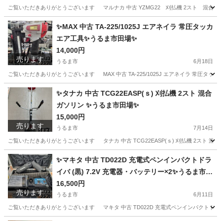
ご覧いただきありがとうございます マルナカ 中古 YZMG22 刈払機 2スト 混合ガソリ
沖縄
うるま市
その他
払機
✨MAX 中古 TA-225/1025J エアネイラ 常圧タッカ
エア工具✨うるま市田場✨
14,000円
売ります
うるま市
6月18日
ご覧いただきありがとうございます MAX 中古 TA-225/1025J エアネイラ 常圧タッカ 
沖縄
うるま市
その他
工具
✨タナカ 中古 TCG22EASP(ｓ) 刈払機 2スト 混合
ガソリン ✨うるま市田場✨
15,000円
売ります
うるま市
7月14日
ご覧いただきありがとうございます タナカ 中古 TCG22EASP(ｓ) 刈払機 2スト 混合ガ
沖縄
うるま市
その他
✨マキタ 中古 TD022D 充電式ペンインパクトドラ
イバ (黒) 7.2V 充電器・バッテリー×2✨うるま市田
場✨
16,500円
売ります
うるま市
6月11日
ご覧いただきありがとうございます マキタ 中古 TD022D 充電式ペンインパクトドライバ (