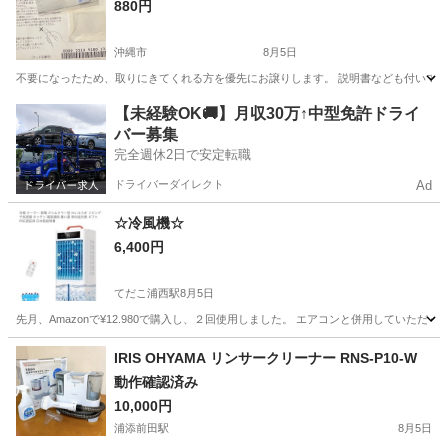
880円
沖縄市
8月5日
不要になったため、取りにきてくれる方を優先にお譲りします。 説明書なども付いています
沖縄
沖縄市
テレビ
【未経験OK🚚】月収30万↑中型免許ドライ
バー募集
完全週休2日で安定転職
ドライバーダイレクト
Ad
☆冷風機☆
6,400円
てだこ浦西駅
8月5日
先月、Amazonで¥12.980で購入し、２回使用しました。 エアコンと併用していただ
沖縄
宜野湾市
てだこ浦西駅
季節、空調家電
冷風機
IRIS OHYAMA リンサークリーナー RNS-P10-W
動作確認済み
10,000円
浦添前田駅
8月5日