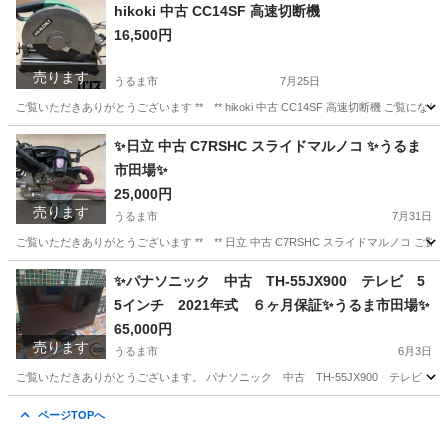
沖縄
うるま市
その他
インパクトドライバ
hikoki 中古 CC14SF 高速切断機
16,500円
売ります
うるま市
7月25日
ご覧いただきありがとうございます ** ** hikoki 中古 CC14SF 高速切断機 ご覧にな
沖縄
うるま市
その他
✨日立 中古 C7RSHC スライドマルノコ ✨うるま
市田場✨
25,000円
売ります
うるま市
7月31日
ご覧いただきありがとうございます ** ** 日立 中古 C7RSHC スライドマルノコ ご覧
沖縄
うるま市
その他
RSHC
✨パナソニック 中古 TH-55JX900 テレビ 5
5インチ 2021年式 ６ヶ月保証✨うるま市田場✨
65,000円
売ります
うるま市
6月3日
ご覧いただきありがとうございます。 パナソニック 中古 TH-55JX900 テレビ 55
沖縄
うるま市
テレビ
55インチ
ページTOPへ