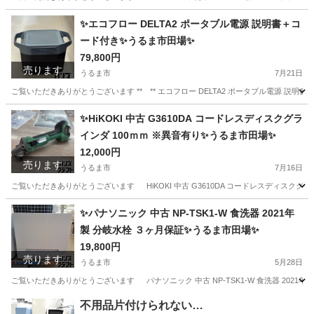
沖縄
うるま市
その他
✨エコフロー DELTA2 ポータブル電源 説明書＋コ
ード付き✨うるま市田場✨
79,800円
売ります
うるま市
7月21日
ご覧いただきありがとうございます ** ** エコフロー DELTA2 ポータブル電源 説明書＋
沖縄
うるま市
家電
✨HiKOKI 中古 G3610DA コードレスディスクグラ
インダ 100ｍｍ ※異音有り✨うるま市田場✨
12,000円
売ります
うるま市
7月16日
ご覧いただきありがとうございます HiKOKI 中古 G3610DA コードレスディスクグライン
沖縄
うるま市
その他
異音
✨パナソニック 中古 NP-TSK1-W 食洗器 2021年
製 分岐水栓 ３ヶ月保証✨うるま市田場✨
19,800円
売ります
うるま市
5月28日
ご覧いただきありがとうございます パナソニック 中古 NP-TSK1-W 食洗器 2021年製 
沖縄
うるま市
キッチン家電
TSK
不用品片付けられない…