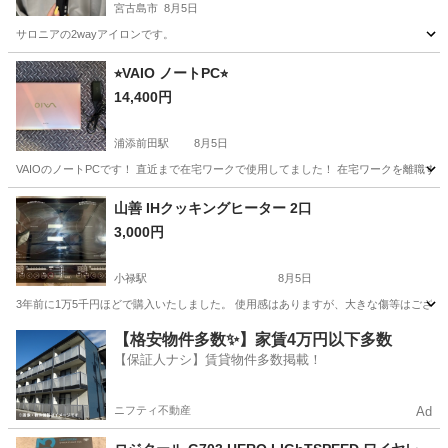
宮古島市
8月5日
サロニアの2wayアイロンです。
沖縄
宮古島市
美容家電
ヘアアイロン
⭐︎VAIO ノートPC⭐︎
14,400円
浦添前田駅
8月5日
VAIOのノートPCです！ 直近まで在宅ワークで使用してました！ 在宅ワークを離職す
沖縄
浦添市
浦添前田駅
生活家電
山善 IHクッキングヒーター 2口
3,000円
小禄駅
8月5日
3年前に1万5千円ほどで購入いたしました。 使用感はありますが、大きな傷等はございません。 
沖縄
那覇市
小禄駅
キッチン家電
【格安物件多数✨】家賃4万円以下多数
【保証人ナシ】賃貸物件多数掲載！
ニフティ不動産
Ad