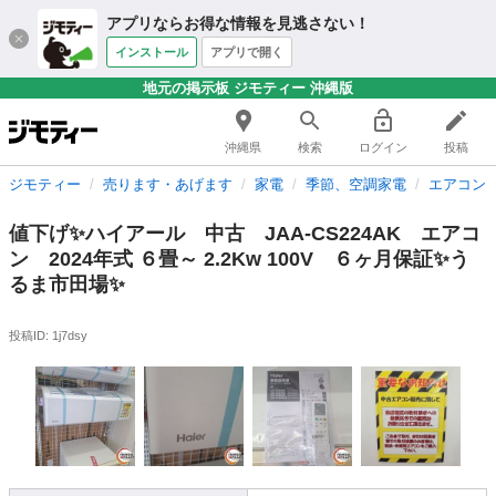
アプリならお得な情報を見逃さない！
インストール
アプリで開く
地元の掲示板 ジモティー 沖縄版
沖縄県
検索
ログイン
投稿
ジモティー
売ります・あげます
家電
季節、空調家電
エアコン
値下げ✨ハイアール 中古 JAA-CS224AK エアコ
ン 2024年式 ６畳～ 2.2Kw 100V ６ヶ月保証✨う
るま市田場✨
投稿ID: 1j7dsy