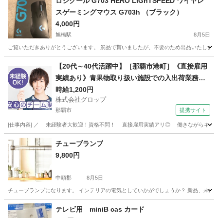
ロジクール G703 HERO LIGhTSPEED ワイヤレ
スゲーミングマウス G703h （ブラック）
4,000円
旭橋駅
8月5日
ご覧いただきありがとうございます。 景品で貰いましたが、不要のため出品いたします。
沖縄
那覇市
旭橋駅
その他
【20代～40代活躍中】［那覇市港町］《直接雇用
実績あり》青果物取り扱い施設での入出荷業務／
日勤／残業なし／無料駐車場完備
時給1,200円
株式会社グロップ
那覇市
提携サイト
[仕事内容] ／ 未経験者大歓迎！資格不問！ 直接雇用実績アリ◎ 働きながらキャリア
沖縄
那覇市
工場
チューブランプ
9,800円
中頭郡
8月5日
チューブランプになります。 インテリアの電気としていかがでしょうか？ 新品、未使用
沖縄
中頭郡
その他
ランプ
テレビ用 miniB cas カード