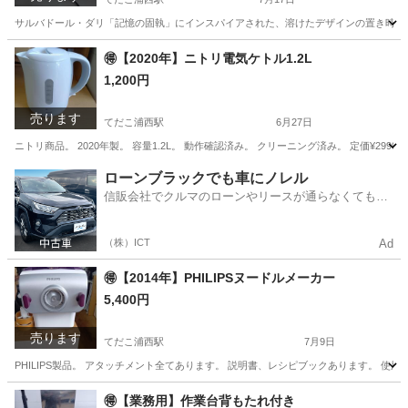
サルバドール・ダリ「記憶の固執」にインスパイアされた、溶けたデザインの置き時計。 動作確
沖縄
うるま市
てだこ浦西駅
その他
アート
🉐【2020年】ニトリ電気ケトル1.2L
1,200円
売ります
てだこ浦西駅
6月27日
ニトリ商品。 2020年製。 容量1.2L。 動作確認済み。 クリーニング済み。 定価¥2990 47
沖縄
うるま市
てだこ浦西駅
キッチン家電
電気ケトル
ローンブラックでも車にノレル
信販会社でクルマのローンやリースが通らなくてもク
ルマをご利用いただけるサービスがあります！
（株）ICT
Ad
🉐【2014年】PHILIPSヌードルメーカー
5,400円
売ります
てだこ浦西駅
7月9日
PHILIPS製品。 アタッチメント全てあります。 説明書、レシピブックあります。 使用1回の
沖縄
うるま市
てだこ浦西駅
キッチン家電
ヌードル
🉐【業務用】作業台背もたれ付き