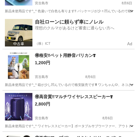
宮古島市
8月6日
新品未使用品です^_^ 色違いで白色も有ります‼️ パッケージが少々凹んでいるので格安
沖縄
宮古島市
オーディオ
ヘッドホン
自社ローンに頼らず車にノレル
理想のクルマがあるけど審査に通らない方へ
（株）ICT
Ad
🉐格安‼️ペット用静音バリカン❣️
1,200円
宮古島市
8月6日
新品未使用品です^_^ 箱が少し凹んでいるので格安販売です❣️ ワンちゃん🐶、ネコさん🐈
沖縄
宮古島市
その他
バリカン
🉐高音質‼️マルチワイヤレススピーカー❣️
2,800円
宮古島市
8月6日
新品未使用品です^_^ ワイヤレススピーカー】ポータブルサブウーファー、アウトドア用
沖縄
宮古島市
オーディオ
ワイヤレススピーカー