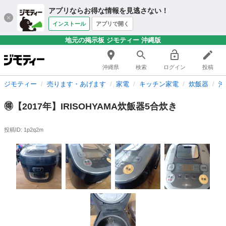
アプリならお得な情報を見逃さない！
インストール
アプリで開く
地元の掲示板 ジモティー 沖縄版
沖縄県
検索
ログイン
投稿
ジモティー
売ります・あげます
家電
キッチン家電
炊飯器
沖
🉐【2017年】IRISOHYAMA炊飯器5合炊き
投稿ID: 1p2q2m