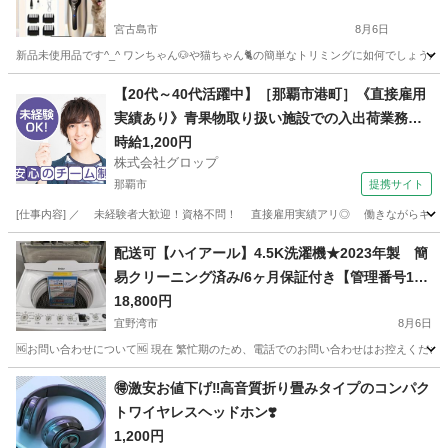
宮古島市
8月6日
新品未使用品です^_^ ワンちゃん🐶や猫ちゃん🐈の簡単なトリミングに如何でしょうか？
沖縄
宮古島市
その他
バリカン
【20代～40代活躍中】［那覇市港町］《直接雇用
実績あり》青果物取り扱い施設での入出荷業務／
日勤／残業なし／無料駐車場完備
時給1,200円
株式会社グロップ
那覇市
提携サイト
[仕事内容] ／ 未経験者大歓迎！資格不問！ 直接雇用実績アリ◎ 働きながらキャリア
沖縄
那覇市
工場
配送可【ハイアール】4.5K洗濯機★2023年製 簡
易クリーニング済み/6ヶ月保証付き【管理番号106
08】佐
18,800円
宜野湾市
8月6日
🆖お問い合わせについて🆖 現在 繁忙期のため、電話でのお問い合わせはお控えください
沖縄
宜野湾市
生活家電
ハイアール
🉐激安お値下げ‼️高音質折り畳みタイプのコンパク
トワイヤレスヘッドホン❣️
1,200円