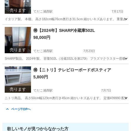
売ります
てだこ浦西駅
7月17日
イタリア製。 本棚。 高さ182cm幅76cm奥行き31.5cm 細かいキズあります。 重量あり
沖縄
うるま市
てだこ浦西駅
収納家具
イタリア製
🉐【2024年】SHARP冷蔵庫502L
98,000円
売ります
てだこ浦西駅
7月23日
SHARP製品。 2024年製。 容量502L（冷蔵332L冷凍170l） プラズマクラスター搭載。
沖縄
うるま市
てだこ浦西駅
キッチン家電
SHARP
🉐【ニトリ】テレビローボードポスティア
5,800円
売ります
てだこ浦西駅
7月7日
ニトリ商品。 高さ50cm幅123cm奥行き45cm 細かいキズあります。 定価¥39990 配達相
沖縄
うるま市
てだこ浦西駅
収納家具
ページTOPへ
欲しいモノが見つからなかった方