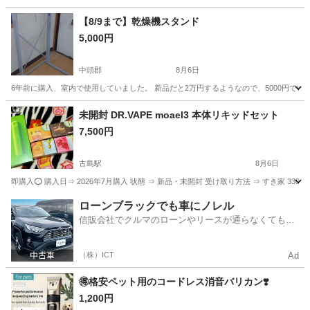
沖縄
宜野湾市
儀保駅
季節、空調家電
プラズマクラスター
【8/9まで】乾燥機スタンド
5,000円
中頭郡
8月6日
6年前に購入、室内で使用していました。 新品だと2万円するようなので、5000円でい
沖縄
中頭郡
生活家電
未開封 DR.VAPE moael3 本体リキッドセット
7,500円
古島駅
8月6日
即購入⭕️ 購入日⇒ 2026年7月購入 状態 ⇒ 新品・未開封 受け取り方法 ⇒ すき家
沖縄
那覇市
古島駅
その他
ローンブラックでも車にノレル
信販会社でクルマのローンやリースが通らなくてもク
ルマをご利用いただけるサービスがあります！
（株）ICT
Ad
🉐格安ペット用のコードレス消音バリカン❣️
1,200円