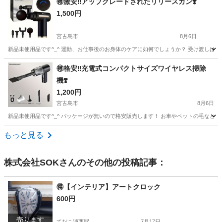
🉐激安‼️アップグレードされたリリースガン❣️
1,500円
宮古島市
8月6日
新品未使用品です^_^ 運動、お仕事後のお身体のケアに如何でしょうか？ 受け渡しはパ
沖縄
宮古島市
その他
新品
🉐格安‼️充電式コンパクトサイズワイヤレス掃除
機❣️
1,200円
宮古島市
8月6日
新品未使用品です^_^ パッケージが無いので格安販売します！ お車やペットの毛などに最
沖縄
宮古島市
生活家電
格安
もっと見る
株式会社SOK
さんのその他の投稿記事：
🉐【インテリア】アートクロック
600円
売ります
てだこ浦西駅
7月17日