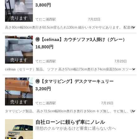
3,800円
売ります
てだこ浦西駅
7月22日
高さ80cm幅50cm奥行き60.5cm背もたれ130cm 細かいキズやサビあります。 配達相談承
沖縄
うるま市
てだこ浦西駅
その他
背もたれ
🉐【celinaa】カウチソファ3人掛け（グレー）
16,800円
売ります
てだこ浦西駅
7月23日
celinaa（セリーナ）製品。 ソファ 高さ57cm幅173cm奥行き74cm座面33cm スツー
沖縄
うるま市
てだこ浦西駅
ソファ
🉐【タマリビング】デスクマーキュリー
3,200円
売ります
てだこ浦西駅
7月15日
タマリビング製品。 高さ72.5cm幅80cm奥行き奥行き50cm キズ無し、サビ無し、状態良い
沖縄
うるま市
てだこ浦西駅
テーブル
自社ローンに頼らず車にノレル
理想のクルマがあるけど審査に通らない方へ