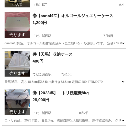
（株）ICT
Ad
🉐【canal4℃】オルゴールジュエリーケース
1,200円
売ります
てだこ浦西駅
7月9日
canal4℃製品。 オルゴール動作確認済み（星に願いを） 状態良いです。 定価¥7980 47R
沖縄
うるま市
てだこ浦西駅
小物
オルゴール
🉐【天馬】収納ケース
400円
売ります
てだこ浦西駅
7月10日
天馬製品。 高さ18.5cm幅38.5cm奥行き73.5cm 定価¥2480 47RM2070
沖縄
うるま市
てだこ浦西駅
収納家具
天馬
🉐【2023年】ニトリ洗濯機8kg
28,000円
売ります
てだこ浦西駅
8月2日
ニトリ商品。 2023年製。 容量8kg。 洗剤自動投入機能搭載。 動作確認済み。 クリーニ