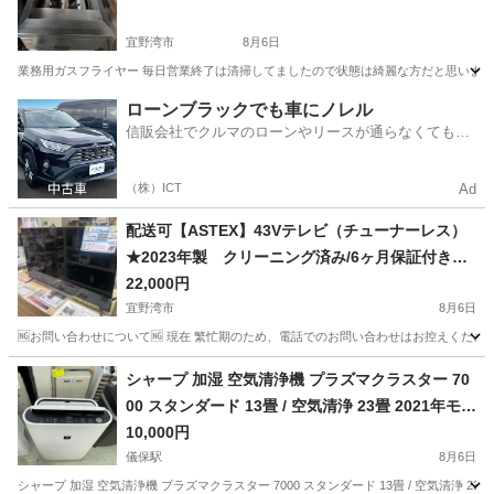
宜野湾市
8月6日
業務用ガスフライヤー 毎日営業終了は清掃してましたので状態は綺麗な方だと思いま
沖縄
宜野湾市
キッチン家電
ローンブラックでも車にノレル
信販会社でクルマのローンやリースが通らなくてもク
ルマをご利用いただけるサービスがあります！
（株）ICT
Ad
配送可【ASTEX】43Vテレビ（チューナーレス）
★2023年製 クリーニング済み/6ヶ月保証付き
【管理番号10608】山
22,000円
宜野湾市
8月6日
🆖お問い合わせについて🆖 現在 繁忙期のため、電話でのお問い合わせはお控えください
沖縄
宜野湾市
テレビ
ASTEX
シャープ 加湿 空気清浄機 プラズマクラスター 70
00 スタンダード 13畳 / 空気清浄 23畳 2021年モデ
ル ホワイト KC-L50-W
10,000円
儀保駅
8月6日
シャープ 加湿 空気清浄機 プラズマクラスター 7000 スタンダード 13畳 / 空気清浄 23畳 