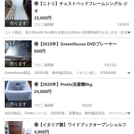
沖縄
うるま市
てだこ浦西駅
生活家電
ニトリ
🉐【ニトリ】チェストベッドフレームシングル ジ
オ
15,000円
売ります
てだこ浦西駅
7月30日
ニトリ商品。 高さ85cm97.5cm奥行き奥行き200cm 大容量収納引き出し付き（左右付
沖縄
うるま市
てだこ浦西駅
ベッド
ニトリ
🉐【2015年】GreenHouse DVDプレーヤー
500円
売ります
てだこ浦西駅
6月11日
GreenHouse製品。 2015年製。 動作確認済み。 リモコン無し。 47RM1900
沖縄
うるま市
てだこ浦西駅
映像プレーヤー、レコーダー
🉐【2020年】Prette洗濯機8kg
24,000円
リモコン
売ります
てだこ浦西駅
8月2日
AQUA製品。 Pretteシリーズ。 2020年製。 容量8kg。 動作確認済み。 クリーニング済
沖縄
うるま市
てだこ浦西駅
生活家電
AQUA
🉐【イタリア製】ワイドブックオープンシェルフ
4,800円