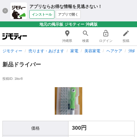
アプリならお得な情報を見逃さない！
インストール
アプリで開く
地元の掲示板 ジモティー 沖縄版
沖縄県
検索
ログイン
投稿
ジモティー
売ります・あげます
家電
美容家電
ヘアケア
沖縄
新品ドライバー
投稿ID: 1ltsr8
300円
価格