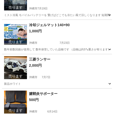
売ります
沖縄市
7月19日
ミスト冷風 モバイルバッテリーを 繋げばどこでも冷たい風で涼しくなります 短期間使
沖縄
沖縄市
季節、空調家電
冷暖房
冷却ジェルマット140×90
1,000円
売ります
沖縄市
7月23日
数年前数回娘が使用して 数年保管していた品物です （品物は約5㌔重さが有ります）
沖縄
沖縄市
その他
ジェルマット
三菱ランサー
2,000円
売ります
沖縄市
7月7日
新品ホワイト
沖縄
沖縄市
ミニカー
腱鞘炎サポーター
500円
売ります
沖縄市
6月14日