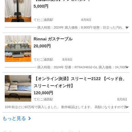
5,000円
てだこ浦西駅
8月8日
--------------------------- 購入時期：2024年 購入価格：8,900円 状態：
沖縄
名護市
てだこ浦西駅
テレビ
Rinnai ガステーブル
20,000円
てだこ浦西駅
8月8日
--------------------------- 購入時期：2024年 型番：RT64JH6S2-GL 購
沖縄
名護市
てだこ浦西駅
キッチン家電
ガス
【オンライン決済】スリーミー2122 【ベッド台、
スリーミーイオン付】
120,000円
てだこ浦西駅
8月8日
10年前ほどに60万程で購入しました。 動作確認はしてます。 高額になりますので見
沖縄
うるま市
てだこ浦西駅
生活家電
もっと見る