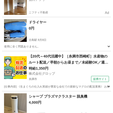
ニフティ不動産
Ad
ドライヤー
0円
古島駅
8月8日
使用に全く問題ありません。
沖縄
浦添市
古島駅
生活家電
【20代～40代活躍中】［糸満市西崎町］水産物の
ルート配送／早朝からお昼まで／未経験OK／週休
2日／時給1,350円＋ガソリン代／正社員登用前提
時給1,350円
株式会社グロップ
糸満市
提携サイト
[仕事内容] 《生まぐろの仕入れ実績が豊富な会社での新鮮なマグロの配送業務》 お持
沖縄
糸満市
ドライバー
シャープ プラズマクラスター 脱臭機
4,000円