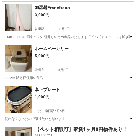
沖縄
国頭郡
てだこ浦西駅
映像プレーヤー、レコーダー
加湿器Francfranc
3,000円
首里駅
8月8日
Francfranc 加湿器 ピンク 引越しのため出品いたします 目立つ汚れやホコリは拭き取
沖縄
島尻郡
首里駅
季節、空調家電
Francfranc
ホームベーカリー
5,000円
沖縄市
8月8日
2023年製 数回使用の美品
沖縄
沖縄市
キッチン家電
卓上プレート
1,000円
てだこ浦西駅
8月8日
使わなくなったので譲りたいと思います
沖縄
沖縄市
てだこ浦西駅
家電
【ペット相談可】家賃1ヶ月0円物件あり！
無料アプリ