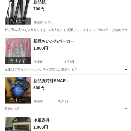
新品杖
700円
売ります
沖縄市
7月22日
折り畳み式つえ複数有ります （個人的にも使用しています丈夫で組み立ては超簡単に1
沖縄
沖縄市
その他
新品
新品ちいかわパーカー
1,000円
売ります
沖縄市
8月4日
誕生日デザインパーカー。9〜10才と記載有ります
沖縄
沖縄市
キッズ用品
新品腕時計SMAEL
500円
売ります
沖縄市
8月1日
最後の1品
沖縄
沖縄市
アクセサリー
SMAEL
冷風器具
1,000円