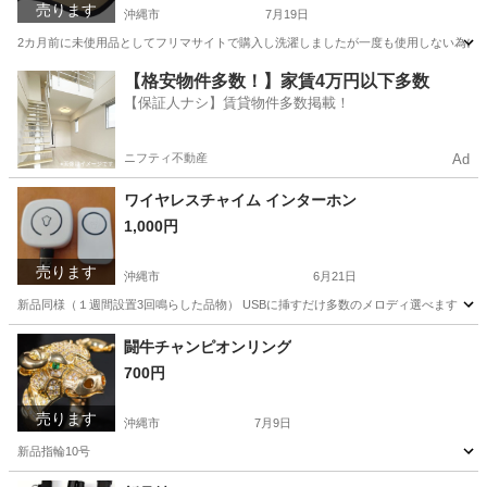
売ります
沖縄市
7月19日
2カ月前に未使用品としてフリマサイトで購入し洗濯しましたが一度も使用しない為に販売します。ロゴ
沖縄
沖縄市
小物
アディダス
【格安物件多数！】家賃4万円以下多数
【保証人ナシ】賃貸物件多数掲載！
ニフティ不動産
Ad
ワイヤレスチャイム インターホン
1,000円
売ります
沖縄市
6月21日
新品同様（１週間設置3回鳴らした品物） USBに挿すだけ多数のメロディ選べます
沖縄
沖縄市
その他
闘牛チャンピオンリング
700円
売ります
沖縄市
7月9日
新品指輪10号
沖縄
沖縄市
アクセサリー
闘牛