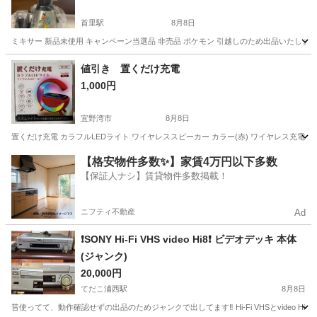
首里駅
8月8日
ミキサー 新品未使用 キャンペーン当選品 非売品 ポケモン 引越しのため出品いたしま
沖縄
島尻郡
首里駅
キッチン家電
値引き 置くだけ充電
1,000円
宜野湾市
8月8日
置くだけ充電 カラフルLEDライト ワイヤレススピーカー カラー(赤) ワイヤレス充電
沖縄
宜野湾市
電話、ＦＡＸ
ワイヤレススピーカー
【格安物件多数✨】家賃4万円以下多数
【保証人ナシ】賃貸物件多数掲載！
ニフティ不動産
Ad
❗️SONY Hi-Fi VHS video Hi8❗️ ビデオデッキ 本体
(ジャンク)
20,000円
てだこ浦西駅
8月8日
昔使ってて、動作確認せずの出品のためジャンクで出してます‼️ Hi-Fi VHSとvideo Hi