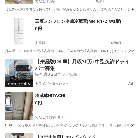
てだこ浦西駅
8月8日
【北谷〜那覇の間なら持っていける日があるかもしれません。 ご相談ください。】 空気清浄
沖縄
中頭郡
てだこ浦西駅
季節、空調家電
三菱ノンフロン冷凍冷蔵庫(MR-R47Z-W1形)
0円
安里駅
8月8日
日本製 2015年製 全定格内容積 465 L 冷凍室の定格内容積 135 L (うちワンスター性能冷凍室)
沖縄
那覇市
安里駅
キッチン家電
【未経験OK🚚】月収30万↑中型免許ドライ
バー募集
完全週休2日で安定転職
ドライバーダイレクト
Ad
冷蔵庫HITACHI
0円
てだこ浦西駅
8月8日
HITACHIの冷蔵庫 2009年製と古いですが しっかり冷えて使えます。 引っ越しをす
沖縄
沖縄市
てだこ浦西駅
キッチン家電
【ほぼ未使用】テレビスタンド