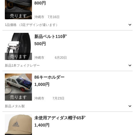
800円
売ります
沖縄市
7月16日
1品価格 （3足デザインが違います）
沖縄
沖縄市
靴
シューズ
新品ベルト110㌢
500円
売ります
沖縄市
6月20日
新品1本フェイクレザー
沖縄
沖縄市
その他
新品
86キーホルダー
1,000円
売ります
沖縄市
7月23日
新品メタル製
沖縄
沖縄市
ミニカー
キーホルダー
未使用アディダス帽子65㌢
1,400円