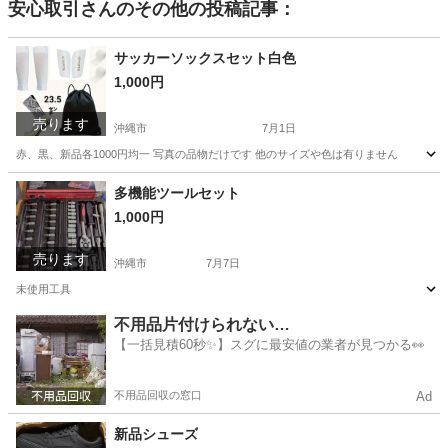
安心取引
さんのその他の投稿記事：
サッカーソックスセット白色
1,000円
売ります
沖縄市
7月1日
赤、黒、新品各1000円均一 写真の品物だけです 他のサイズや色は有りません
沖縄
沖縄市
サッカー
ソックス
多機能ツールセット
1,000円
売ります
沖縄市
7月7日
未使用工具
沖縄
沖縄市
その他
ツール
不用品片付けられない…
【一括見積60秒✨】スグに最安値の業者が見つかる👀
不用品回収の窓口
Ad
新品シューズ