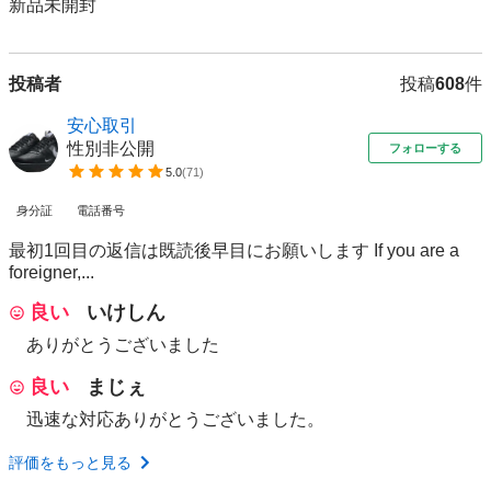
新品未開封
投稿者
投稿
608
件
安心取引
性別非公開
フォローする
5.0
(
71
)
身分証
電話番号
最初1回目の返信は既読後早目にお願いします If you are a
foreigner,...
良い
いけしん
ありがとうございました
良い
まじぇ
迅速な対応ありがとうございました。
評価をもっと見る