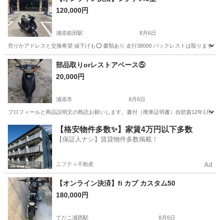
120,000円
浦添前田駅
8月6日
売りかアドレスと交換希望 値下げも⭕️ 書類あり 走行38000 バックレストは取ります
沖縄
中頭郡
浦添前田駅
ヤマハ
部品取りorレストアベース⑤
20,000円
浦添市
8月6日
プロフィールと商品説明文の熟読お願いします。書付（廃車証明書）自賠責12年1月迄 走
沖縄
浦添市
ヤマハ
レストア
【格安物件多数✨】家賃4万円以下多数
【保証人ナシ】賃貸物件多数掲載！
ニフティ不動産
Ad
【オンライン決済】fi カブ カスタム50
180,000円
てだこ浦西駅
8月6日