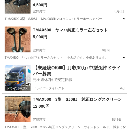
4,500円
宜野湾市
8月6日
T-MAX500 3型 SJ08J MALOSSI:マロッシ の ミラーホールカバー
沖縄
宜野湾市
ヤマハ
マロッシ
TMAX500 ヤマハ純正ミラー左右セット
5,000円
宜野湾市
8月6日
TMAX500 ヤマハ純正ミラー左右セット 中古品です。小傷あります。
沖縄
宜野湾市
ヤマハ
TMAX
【未経験OK🚚】月収30万↑中型免許ドライ
バー募集
完全週休2日で安定転職
ドライバーダイレクト
Ad
TMAX500 3型 SJ08J 純正ロングスクリーン
12,000円
宜野湾市
8月6日
TMAX500 3型 SJ08J ヤマハ純正ロングスクリーン（ウインドシールド） 滅