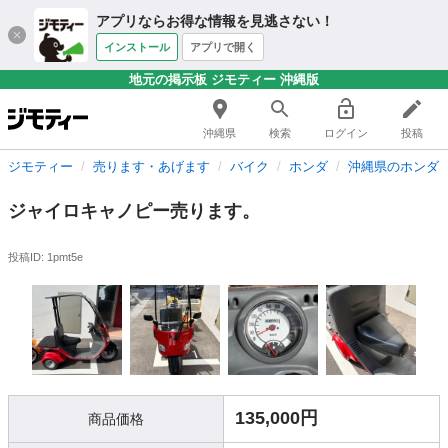
アプリならお得な情報を見逃さない！
インストール
アプリで開く
地元の掲示板 ジモティー 沖縄版
沖縄県
検索
ログイン
投稿
ジモティー
売ります・あげます
バイク
ホンダ
沖縄県のホンダ
ジャイロキャノピー売ります。
投稿ID: 1pmt5e
135,000円
商品価格