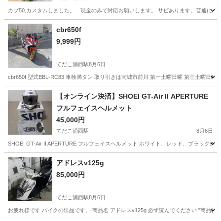
カブ50,カスタムしました。 現金のみで対応お願いします。 サビあります。普通に走り
沖縄
うるま市
てだこ浦西駅
ホンダ
cbr650f
9,999円
てだこ浦西駅
8月6日
cbr650f 型式EBL-RC83 車検満タン 取り引きは南城市前川 第一土曜日曜 第三
沖縄
名護市
てだこ浦西駅
バイク
【オンライン決済】SHOEI GT-Air II APERTURE
フルフェイスヘルメット
45,000円
てだこ浦西駅
8月6日
SHOEI GT-Air II APERTURE フルフェイスヘルメット ホワイト、レッド、ブ
沖縄
宜野湾市
てだこ浦西駅
その他
アドレスv125g
85,000円
てだこ浦西駅
8月6日
お疲れ様です バイクの出品です。 商品名 アドレスv125g 必ず読んでください "商品