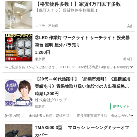
沖縄
中頭郡
てだこ浦西駅
バイク
【格安物件多数！】家賃4万円以下多数
【保証人ナシ】賃貸物件多数掲載！
ニフティ不動産
Ad
②LED 作業灯 ワークライト サーチライト 投光器
荷台 照明 屋外バラ売り
1,200円
東京駅
8月6日
🌸ご覧頂きありがとうございます。 ※LED(9V―30V)対応商品‼️ 4個セット1800おすすめ 
沖縄
宜野湾市
東京駅
ホンダ
LED
【20代～40代活躍中】［那覇市港町］《直接雇用
実績あり》青果物取り扱い施設での入出荷業務／
日勤／残業なし／無料駐車場完備
時給1,200円
株式会社グロップ
那覇市
提携サイト
[仕事内容] ／ 未経験者大歓迎！資格不問！ 直接雇用実績アリ◎ 働きながらキャリア
沖縄
那覇市
工場
TMAX500 3型 マロッシ レーシングミラーオフ
カバー