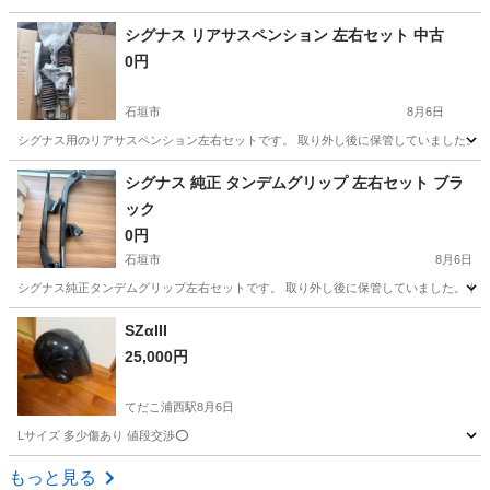
沖縄
宜野湾市
ヤマハ
TMAX
シグナス リアサスペンション 左右セット 中古
0円
石垣市
8月6日
シグナス用のリアサスペンション左右セットです。 取り外し後に保管していました。 使
沖縄
石垣市
バイク
シグナス
シグナス 純正 タンデムグリップ 左右セット ブラ
ック
0円
石垣市
8月6日
シグナス純正タンデムグリップ左右セットです。 取り外し後に保管していました。 使用
沖縄
石垣市
バイク
タンデムグリップ
SZα‬III
25,000円
てだこ浦西駅
8月6日
Lサイズ 多少傷あり 値段交渉⭕️
沖縄
宜野湾市
てだこ浦西駅
その他
もっと見る