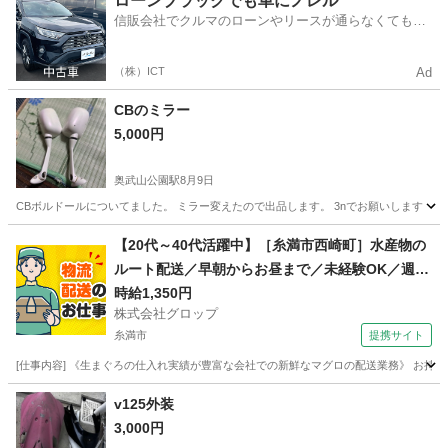
ローンブラックでも車にノレル
信販会社でクルマのローンやリースが通らなくてもク
ルマをご利用いただけるサービスがあります！
（株）ICT
Ad
CBのミラー
5,000円
奥武山公園駅
8月9日
CBボルドールについてました。 ミラー変えたので出品します。 3nでお願いします
沖縄
那覇市
奥武山公園駅
ホンダ
【20代～40代活躍中】［糸満市西崎町］水産物の
ルート配送／早朝からお昼まで／未経験OK／週休
2日／時給1,350円＋ガソリン代／正社員登用前提
時給1,350円
株式会社グロップ
糸満市
提携サイト
[仕事内容] 《生まぐろの仕入れ実績が豊富な会社での新鮮なマグロの配送業務》 お持
沖縄
糸満市
ドライバー
v125外装
3,000円