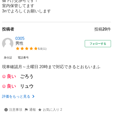
値下げ交渉可です！

室内保管してます

3nでよろしくお願いします
投稿者
投稿
20
件
0305
男性
フォローする
5.0
(
11
)
身分証
電話番号
現車確認月～土曜日 20時まで対応できるとおもいまふ
良い
ごろう
良い
リュウ
評価をもっと見る
注意事項
通報
お気に入り 2