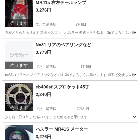
MR41s 右左テールランプ
3,276円
売ります
てだこ浦西駅
7月8日
右左どちらもあります 車名＝スズキ ハスラー 型式＝ＭＲ41Ｓ... 3nでよろしくお願
沖縄
うるま市
てだこ浦西駅
外装、車外用品
テール
Nc31 リアのベアリングなど
3,773円
売ります
てだこ浦西駅
7月8日
nc31のリアのハブベアリングなどです 3nでよろしくお願いします 値下げ交渉も大歓迎
沖縄
うるま市
てだこ浦西駅
ホンダ
ベアリング
cb400sf スプロケット45丁
2,240円
売ります
てだこ浦西駅
7月21日
少し前に取り外したものです、まだ使えると思います
沖縄
うるま市
てだこ浦西駅
その他
スプロケット
ハスラー MR41S メーター
3,276円