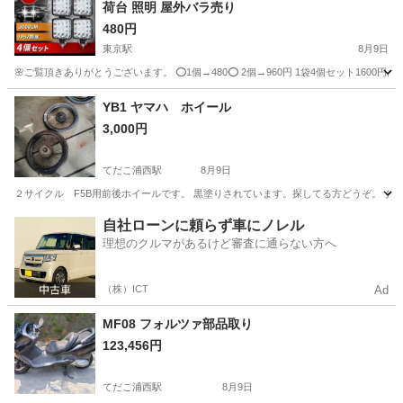
荷台 照明 屋外バラ売り
480円
東京駅
8月9日
🌸ご覧頂きありがとうございます。 ⭕1個→480⭕ 2個→960円 1袋4個セット1600円おすす
沖縄
宜野湾市
東京駅
ホンダ
LED
YB1 ヤマハ ホイール
3,000円
てだこ浦西駅
8月9日
２サイクル F5B用前後ホイールです。 黒塗りされています。探してる方どうぞ。 タ
沖縄
うるま市
てだこ浦西駅
ヤマハ
自社ローンに頼らず車にノレル
理想のクルマがあるけど審査に通らない方へ
（株）ICT
Ad
MF08 フォルツァ部品取り
123,456円
てだこ浦西駅
8月9日