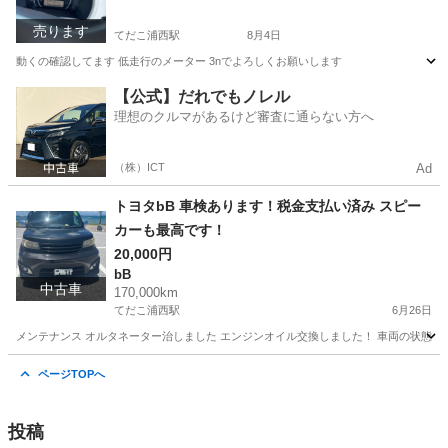
売ります
てだこ浦西駅
8月4日
動くの確認してます 低走行のメーター 3nでよろしくお願いします
沖縄
うるま市
てだこ浦西駅
パーツ
メーター
【公式】だれでもノレル
理想のクルマがあるけど審査に通らない方へ
（株）ICT
Ad
トヨタbB 車検あります！税金支払い済み スピー
カーも最高です！
20,000円
bB
中古車
170,000km
てだこ浦西駅
6月26日
メンテナンス オルタネーター治しました エンジンオイル交換しました！ 車両の状態（
沖縄
うるま市
てだこ浦西駅
bB
車両
ページTOPへ
投稿