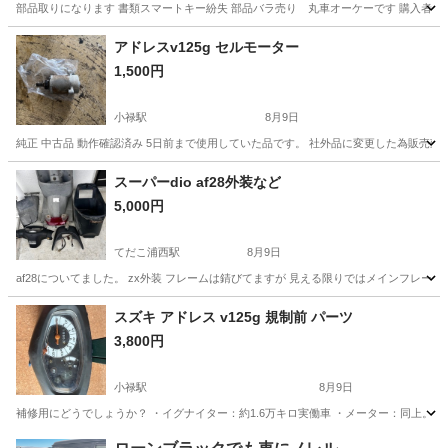
部品取りになります 書類スマートキー紛失 部品バラ売り 丸車オーケーです 購入者居
沖縄
沖縄市
てだこ浦西駅
ホンダ
部品取り
アドレスv125g セルモーター
1,500円
小禄駅
8月9日
純正 中古品 動作確認済み 5日前まで使用していた品です。 社外品に変更した為販売致
沖縄
那覇市
小禄駅
スズキ
セルモーター
スーパーdio af28外装など
5,000円
てだこ浦西駅
8月9日
af28についてました。 zx外装 フレームは錆びてますが 見える限りではメインフレ
沖縄
中頭郡
てだこ浦西駅
ホンダ
スズキ アドレス v125g 規制前 パーツ
3,800円
小禄駅
8月9日
補修用にどうでしょうか？ ・イグナイター：約1.6万キロ実働車 ・メーター：同上。
沖縄
那覇市
小禄駅
スズキ