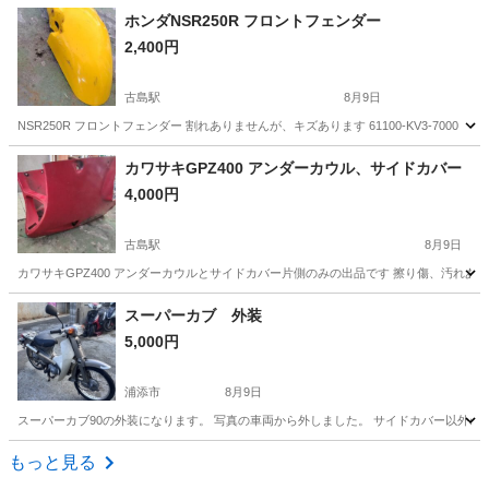
沖縄
豊見城市
奥武山公園駅
ホンダ
フュージョン
ホンダNSR250R フロントフェンダー
2,400円
古島駅
8月9日
NSR250R フロントフェンダー 割れありませんが、キズあります 61100-KV3-7000
沖縄
浦添市
古島駅
ホンダ
カワサキGPZ400 アンダーカウル、サイドカバー
4,000円
古島駅
8月9日
カワサキGPZ400 アンダーカウルとサイドカバー片側のみの出品です 擦り傷、汚れあ
沖縄
浦添市
古島駅
カワサキ
GPZ
スーパーカブ 外装
5,000円
浦添市
8月9日
スーパーカブ90の外装になります。 写真の車両から外しました。 サイドカバー以外の
沖縄
浦添市
ホンダ
もっと見る