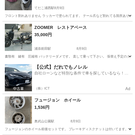
てだこ浦西駅
8月9日
フロント割れありません ラッカーで塗られてます。 テール爪など割れてる箇所あります
沖縄
中頭郡
てだこ浦西駅
スズキ
バラ
ZOOMER レストアベース
35,000円
浦添前田駅
8月9日
書類有 鍵有 圧縮有 バッテリーダメです。 直して乗って下さい。 張替え予定のシー
沖縄
宜野湾市
浦添前田駅
ホンダ
【公式】だれでもノレル
自社ローンなど特別な条件で車を探しているなら！金
利0%で車をご提供、ノレル独自与信システム。
（株）ICT
Ad
フュージョン ホイール
1,536円
奥武山公園駅
8月9日
フュージョンのホイール前後セットです。 ブレーキディスクナットは付いてます。 シャ