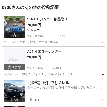
0305
さんのその他の投稿記事：
SUZUKIジムニー 部品取り
70,000円
ジムニー
中古車
てだこ浦西駅
5月16日
エンジンないです！ 他の部分です 値段要相談
沖縄
うるま市
てだこ浦西駅
ジムニー
SUZUKI
AJ4 イエローサンダー
20,000円
売ります
てだこ浦西駅
7月8日
左足のメッシュ部分切れてます あとは汚れてるくらいです
沖縄
うるま市
てだこ浦西駅
靴
【公式】だれでもノレル
自社ローンなど特別な条件で車を探しているなら！金
利0%で車をご提供、ノレル独自与信システム。
（株）ICT
Ad