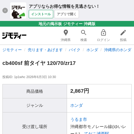
アプリならお得な情報を見逃さない！
インストール
アプリで開く
地元の掲示板 ジモティー 沖縄版
沖縄県
検索
ログイン
投稿
ジモティー
売ります・あげます
バイク
ホンダ
沖縄県のホンダ
cb400sf 前タイヤ 120/70/zr17
投稿ID: 1p1whc
2026年6月3日 10:30
2,867円
商品価格
ジャンル
ホンダ
うるま市
受け渡し場所
沖縄都市モノレール線(ゆいレ
ール) -
てだこ浦西駅