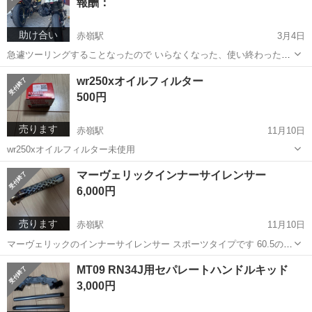
報酬：
助け合い
赤嶺駅
3月4日
急遽ツーリングすることなったので いらなくなった、使い終わったタ
イヤ譲ってください
沖縄
豊見城市
赤嶺駅
買いたい/ください
wr250xオイルフィルター
500円
売ります
赤嶺駅
11月10日
wr250xオイルフィルター未使用
沖縄
豊見城市
赤嶺駅
バイク
マーヴェリックインナーサイレンサー
6,000円
売ります
赤嶺駅
11月10日
マーヴェリックのインナーサイレンサー スポーツタイプです 60.5のサ
イレンサーのほとんどに取付けできると思います 結構綺麗な方です 少
沖縄
豊見城市
赤嶺駅
バイク
サイレンサー
MT09 RN34J用セパレートハンドルキッド
し消音したい方いかがでしょうか？🏍️
3,000円