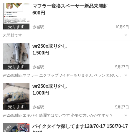
エンド形状SC とても綺麗です（美品） 音が綺麗で重低音が効いてて
沖縄
豊見城市
赤嶺駅
その他
マーヴェリック
マフラー変換スペーサー新品未開封
キレのいい音です 大型バイクにいいと思います この機会にいかがでし
600円
ょうか？
売ります
赤嶺駅
10月9日
未開封です
沖縄
豊見城市
赤嶺駅
バイク
スペーサー
wr250x取り外し
1,500円
売ります
赤嶺駅
5月27日
wr250x純正マフラー エクザップワイヤーありません ベランダおいて
たので 状態良くないです サイレンサーカバーのねじ紛失しました 穴
沖縄
豊見城市
赤嶺駅
その他
サイレンサー
wr250x取り外し
はあいてないです
1,000円
売ります
赤嶺駅
5月27日
wr250x純正エキパイ 綺麗ではないです 必要な方いかがですか？
沖縄
豊見城市
赤嶺駅
その他
エキパイ
バイクタイヤ探してます120/70-17 150/70-17