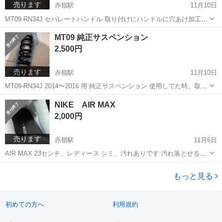
売ります
赤嶺駅
11月10日
MT09-RN34J セパレートハンドル 取り付けにハンドルに穴あけ加工、
メーターステーなど必要です、ボルトなど購入者で用意してください
沖縄
豊見城市
赤嶺駅
ヤマハ
メーターステー
MT09 純正サスペンション
クラッチワイヤーも純正では付かないかもしれません
2,500円
売ります
赤嶺駅
11月10日
MT09-RN34J 2014〜2016 用 純正サスペンション 使用してた時、取り
外した時 オイル漏れしてませんでした 少しサビ、見た目綺麗ではない
沖縄
豊見城市
赤嶺駅
ヤマハ
見た目
NIKE AIR MAX
です
2,000円
売ります
赤嶺駅
11月6日
AIR MAX 23センチ、レディース シミ、汚れありです 汚れ落とせる
方、あまり気にしない方いかがですか？
沖縄
豊見城市
赤嶺駅
靴
MAX
もっと見る
初めての方へ
利用規約