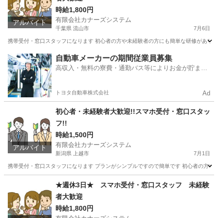
時給1,800円
有限会社カナーズシステム
アルバイト
千葉県 流山市
7月6日
携帯受付・窓口スタッフになります 初心者の方や未経験者の方にも簡単な研修があります
千葉
流山市
携帯ショップ
時給
自動車メーカーの期間従業員募集
高収入・無料の寮費・通勤バス等によりお金が貯まり
やすい環境
トヨタ自動車株式会社
Ad
初心者・未経験者大歓迎!!スマホ受付・窓口スタッ
フ!!
時給1,500円
有限会社カナーズシステム
アルバイト
新潟県 上越市
7月1日
携帯受付・窓口スタッフになります プランがシンプルですので簡単です 初心者の方や未
新潟
上越市
携帯ショップ
スタッフ
★週休3日★ スマホ受付・窓口スタッフ 未経験
者大歓迎
時給1,800円