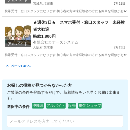
アルバイト
宮城県 塩竈市
7月21日
携帯受付・窓口スタッフになります 初心者の方や未経験者の方にも簡単な研修があります
宮城
塩竈市
携帯ショップ
スタッフ
★週休3日★ スマホ受付・窓口スタッフ 未経験
者大歓迎
時給1,800円
有限会社カナーズシステム
アルバイト
大阪府 茨木市
7月13日
携帯受付・窓口スタッフになります 初心者の方や未経験者の方にも簡単な研修があります
大阪
茨木市
携帯ショップ
時給
ページTOPへ
お探しの投稿が見つからなかった方
ご希望の条件を登録するだけで、新着情報をいち早くお届け出来ま
す。
沖縄県
アルバイト
販売
携帯ショップ
選択中の条件