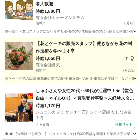
者大歓迎
時給1,800円
有限会社カナーズシステム
南城市
8月4日
携帯受付・窓口スタッフになります 初心者の方や未経験者の方にも簡単な研修があります
沖縄
南城市
携帯ショップ
スタッフ
【花とケーキの販売スタッフ】働きながら花の制
作技術を学べます💐
時給1,050円
有限会社勇気
那覇市
7月28日
※ケーキや花の販売 ※花束や盛花の制作 ※近隣への配達 ※電話受注対応 など ⭐️花束、盛
沖縄
那覇市
花屋
スタッフ
しゅふさんや女性20代～50代が活躍中！★【髪色
自由・ネイルOK】＜買取受付事務＞未経験スター
トが9割！意欲・人柄重視で接客採用中！ ジュエ
時給1,170円
ジュエルカフェ サンエー石川シティ店(身だしなみ自
ルカフェ サンエー石川シティ店(身だしなみ自由2)
由2)
販売・ファッション・レンタル
うるま市
提携サイト
◆ ◆ 【未経験でも安心！】 ジュエルカフェは約300店舗を展開する業界大手企業で