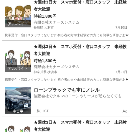
★週休3日★ スマホ受付・窓口スタッフ 未経験
者大歓迎
時給1,800円
有限会社カナーズシステム
アルバイト
長崎県 大村市
7月10日
携帯受付・窓口スタッフになります 初心者の方や未経験者の方にも簡単な研修があります
長崎
大村市
携帯ショップ
時給
★週休3日★ スマホ受付・窓口スタッフ 未経験
者大歓迎
時給1,800円
有限会社カナーズシステム
アルバイト
神奈川県 横浜市
7月21日
携帯受付・窓口スタッフになります 初心者の方や未経験者の方にも簡単な研修があります
神奈川
横浜市
携帯ショップ
スタッフ
ローンブラックでも車にノレル
信販会社でクルマのローンやリースが通らなくてもク
ルマをご利用いただけるサービスがあります！
（株）ICT
Ad
★週休3日★ スマホ受付・窓口スタッフ 未経験
者大歓迎