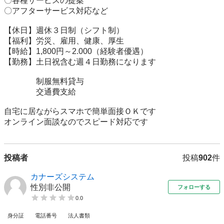
〇各種サービスの提案

〇アフターサービス対応など

【休日】週休３日制（シフト制）

【福利】労災、雇用、健康、厚生

【時給】1,800円～2.000（経験者優遇）

【勤務】土日祝含む週４日勤務になります

　　　　制服無料貸与

　　　　交通費支給

自宅に居ながらスマホで簡単面接ＯＫです

オンライン面談なのでスピード対応です
投稿者
投稿
902
件
カナーズシステム
性別非公開
フォローする
0.0
身分証
電話番号
法人書類