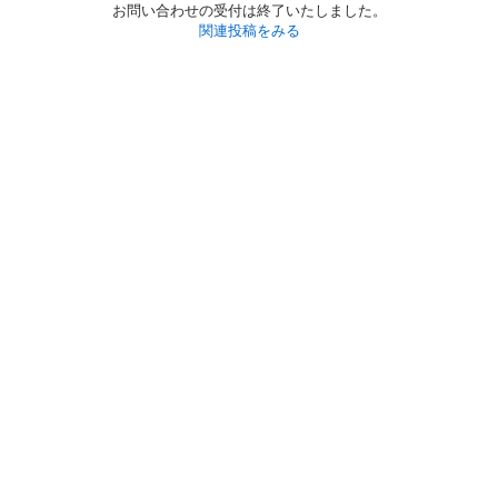
お問い合わせの受付は終了いたしました。
関連投稿をみる
初めての方へ
利用規約
プライバシーポリシー
プライバシー・ステートメント
健全化に資する運用方針
お問い合わせ
運営会社
サイトマップ
ご利用ガイド
フリーワードで探す
PC版で表示
都道府県選択
特定商取引法の表示
利用者情報の外部送信について
© 2011-
2026
Jmty, Inc.