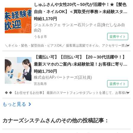
沖縄
那覇市
その他
しゅふさんや女性20代～50代が活躍中！★【髪色
自由・ネイルOK】＜買取受付事務＞未経験スター
トが9割！意欲・人柄重視で接客採用中！
時給1,170円
ジュエルカフェ サンエー石川シティ店(身だしなみ自
由2)
うるま市
提携サイト
＼ネイル・髪色・髪型自由・ピアスOK／ 接客業は黒髪でネイル、アクセサリー禁止なお
沖縄
うるま市
アパレル
【週払い可】【日払い可】【20～30代活躍中！】
最新スマホのご案内♪未経験歓迎！お客様に寄り添
う携帯販売・受付スタッフ募集 株式会社APパート
時給1,750円
株式会社APパートナーズ(正社員)
ナーズ(正社員) 携帯ショップ
宮古島市
提携サイト
◆ ◆ 【お任せするお仕事】 最新のスマートフォンやタブレットを通じて、お客様の快
沖縄
宮古島市
携帯ショップ
もっと見る
カナーズシステム
さんのその他の投稿記事：