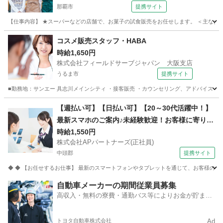
那覇市
提携サイト
【仕事内容】 ★スーパーなどの店舗で、お菓子の試食販売をお任せします。 ＜主なお仕事
沖縄
那覇市
その他
コスメ販売スタッフ・HABA
時給1,650円
株式会社フィールドサーブジャパン 大阪支店
うるま市
提携サイト
■勤務地：サンエー 具志川メインシティ ・接客販売 ・カウンセリング、アドバイス ・タ
沖縄
うるま市
その他
【週払い可】【日払い可】【20～30代活躍中！】
最新スマホのご案内♪未経験歓迎！お客様に寄り添
う携帯販売・受付スタッフ募集 株式会社APパート
時給1,550円
株式会社APパートナーズ(正社員)
ナーズ(正社員) 携帯ショップ
中頭郡
提携サイト
◆ ◆ 【お任せするお仕事】 最新のスマートフォンやタブレットを通じて、お客様の快
沖縄
中頭郡
携帯ショップ
自動車メーカーの期間従業員募集
高収入・無料の寮費・通勤バス等によりお金が貯まり
やすい環境
トヨタ自動車株式会社
Ad