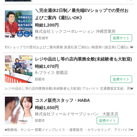
＼完全週休2日制／最先端EVショップでの受付お
よびご案内《週払いOK》
時給1,200円
株式会社ミックコーポレーション 沖縄営業所
豊見城市
提携サイト
EVショップでの受付およびご案内業務 派遣社員 ◯前払い制度有! (規定有) ◯週払いOK
沖縄
豊見城市
その他
レジや品出し等の店内業務全般(未経験者も大歓迎)
時給1,070円
A-プライス 那覇店
那覇市
提携サイト
レジや品出し等の店内業務全般(未経験者も大歓迎) アルバイト 交通費規定支給、昇給有、
沖縄
那覇市
コンビニ
コスメ販売スタッフ・HABA
時給1,650円
株式会社フィールドサーブジャパン 大阪支店
那覇市
提携サイト
■勤務地：サンエー 那覇メインプレイス ・接客販売 ・カウンセリング、アドバイス ・タ