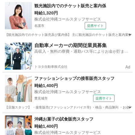
沖縄
うるま市
アパレル
観光施設内でのチケット販売と案内係
時給1,320円
株式会社沖縄コールスタッフサービス
名護市
提携サイト
【観光施設内でのチケット販売及び案内係】 主に観光施設のチケット販売と案内業務。 
沖縄
名護市
その他
自動車メーカーの期間従業員募集
高収入・無料の寮費・通勤バス等によりお金が貯まり
やすい環境
トヨタ自動車株式会社
Ad
ファッションショップの接客販売スタッフ
時給1,400円
株式会社沖縄コールスタッフサービス
豊見城市
提携サイト
【店舗スタッフ】 ・接客販売(ファッションアドバイス等) ・検品・商品陳列 ・お会計
沖縄
豊見城市
アパレル
沖縄お菓子の試食販売スタッフ
時給1,400円
株式会社沖縄コールスタッフサービス