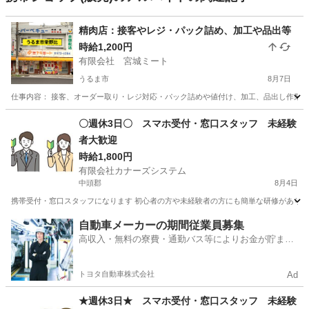
精肉店：接客やレジ・パック詰め、加工や品出等
時給1,200円
有限会社 宮城ミート
うるま市
8月7日
仕事内容： 接客、オーダー取り・レジ対応・パック詰めや値付け、加工、品出し作業等の業務です
沖縄
うるま市
その他
年始
〇週休3日〇 スマホ受付・窓口スタッフ 未経験
者大歓迎
時給1,800円
有限会社カナーズシステム
中頭郡
8月4日
携帯受付・窓口スタッフになります 初心者の方や未経験者の方にも簡単な研修があります
沖縄
中頭郡
携帯ショップ
スタッフ
自動車メーカーの期間従業員募集
高収入・無料の寮費・通勤バス等によりお金が貯まり
やすい環境
トヨタ自動車株式会社
Ad
★週休3日★ スマホ受付・窓口スタッフ 未経験