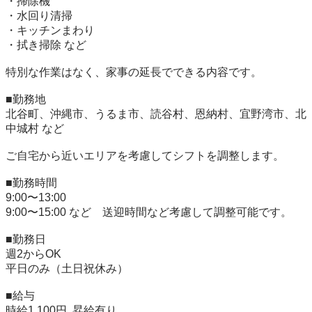
・掃除機

・水回り清掃

・キッチンまわり

・拭き掃除 など

特別な作業はなく、家事の延長でできる内容です。

■勤務地

北谷町、沖縄市、うるま市、読谷村、恩納村、宜野湾市、北
中城村 など

ご自宅から近いエリアを考慮してシフトを調整します。

■勤務時間

9:00〜13:00  

9:00〜15:00 など　送迎時間など考慮して調整可能です。

■勤務日

週2からOK

平日のみ（土日祝休み）

■給与

時給1,100円  昇給有り
