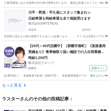
工事現場等における車両や歩行者の誘導を行います。 最初は先輩スタッフと一緒に作業を行
沖縄
国頭郡
その他
スタッフ
川平・野底・平久保にスタッフ集まれッ
日給希望も時給希望も全て相談受けます
株式会社MATEREAL
石垣市
8月3日
石垣島に住むなら島の南側ですよね じゃあ働くなら、、、 そう 今は北側エリアがアツ
沖縄
石垣市
その他
スタッフ
【20代～40代活躍中】［那覇市港町］《直接雇用
実績あり》青果物取り扱い施設での入出荷業務／
日勤／残業なし／無料駐車場完備
時給1,200円
株式会社グロップ
那覇市
提携サイト
[仕事内容] ／ 未経験者大歓迎！資格不問！ 直接雇用実績アリ◎ 働きながらキャリア
沖縄
那覇市
工場
もっと見る
ラスター
さんのその他の投稿記事：