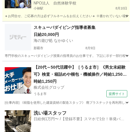
NPO法人 自然体験学校
小禄駅
8月10日
🔸お問合せ、ご応募の方は必ずフルネームをお伝えください🔸 ※書かれていない場合は、
沖縄
那覇市
小禄駅
その他
NPO法人
スキューバダイビング指導者募集
日給20,000円
海の遊び処 なかゆくい
那覇市
8月9日
専門学校のスキューバダイビング授業の指導員のお仕事です。 下記に示す一部行程でも問題ありま
沖縄
那覇市
その他
本部町
【20代～50代活躍中】［うるま市］《男女未経験
可》検査・箱詰めや梱包・機械操作／時給1,250円
／土日祝休み／残業少なめ／希望者は正社員登用
時給1,250円
株式会社グロップ
有
うるま市
提携サイト
[仕事内容] 《樹脂を使用した建築資材の製造スタッフ》 廃プラスチックを再利用し、建
沖縄
うるま市
仕分け
洗い場スタッフ
日給例1万円〜 /【登録不要】スマホで1分！単発バイ
ト一括検索✨