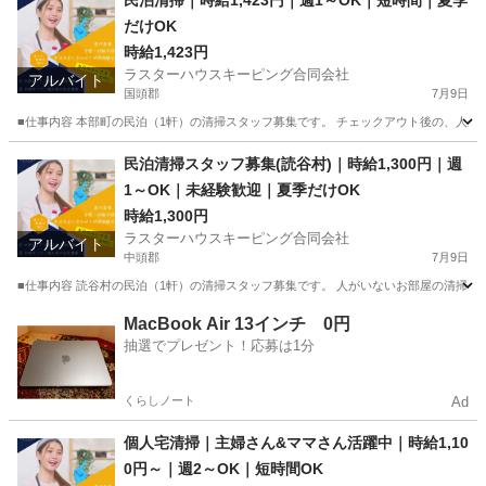
民泊清掃｜時給1,423円｜週1～OK｜短時間｜夏季
だけOK
時給1,423円
ラスターハウスキーピング合同会社
アルバイト
国頭郡
7月9日
■仕事内容 本部町の民泊（1軒）の清掃スタッフ募集です。 チェックアウト後の、人がい
沖縄
国頭郡
その他
本部町
民泊清掃スタッフ募集(読谷村)｜時給1,300円｜週
1～OK｜未経験歓迎｜夏季だけOK
時給1,300円
ラスターハウスキーピング合同会社
アルバイト
中頭郡
7月9日
■仕事内容 読谷村の民泊（1軒）の清掃スタッフ募集です。 人がいないお部屋の清掃なので
沖縄
中頭郡
その他
読谷村
MacBook Air 13インチ 0円
抽選でプレゼント！応募は1分
くらしノート
Ad
個人宅清掃｜主婦さん&ママさん活躍中｜時給1,10
0円～｜週2～OK｜短時間OK