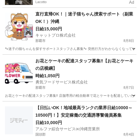
Lacotto
Ad
直行直帰OK！｜迷子猫ちゃん捜索サポート（副業
OK！）沖縄
日給15,000円
キャットプロ株式会社
那覇市
8月8日
🐾迷子の猫ちゃんを探すサポートスタッフさん募集🐾 突然行方がわからなくなってしま
沖縄
那覇市
その他
スタッフ
お花とケーキの配達スタッフ募集‼️【お花とケーキ
の店横綱】
時給1,050円
勇気フードサービス株式会社
那覇市
8月7日
お花とケーキの配達スタッフ募集‼️ 店舗専用の軽自動車で花とケーキを配達していた
沖縄
那覇市
その他
お花
【日払いOK！地域最高ランクの業界日給10000～
10500円！】安定稼働の交通誘導警備員募集
日給10,000円
アルファ綜合サービス㈱沖縄営業所
国頭郡
8月4日