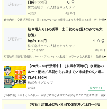
日給8,500円
株式会社ホーム人財セキュリティ
中頭郡
8月10日
仕事内容：交通誘導員 時 間：8:00〜17:00(※現場により多少異なる) 場 所：沖縄県内(
沖縄
中頭郡
その他
シニア
駐車場入り口の誘導 土日祝のみ(週1のみでも大
歓迎)
時給1,100円
株式会社ホーム人財セキュリティ
てだこ浦西駅
8月10日
町営駐車場整理(警備員) パート・アルバイト大歓迎！ Wワークも大歓迎！！ 勤務地:北谷町美浜 時間
沖縄
中頭郡
てだこ浦西駅
その他
【20代～40代活躍中】［糸満市西崎町］水産物の
ルート配送／早朝からお昼まで／未経験OK／週休
2日／時給1,350円＋ガソリン代／正社員登用前提
時給1,350円
株式会社グロップ
糸満市
提携サイト
[仕事内容] 《生まぐろの仕入れ実績が豊富な会社での新鮮なマグロの配送業務》 お持
沖縄
糸満市
ドライバー
【夜勤】駐車場監視･巡回警備業務／18時〜翌8