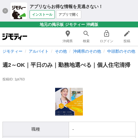
アプリならお得な情報を見逃さない！
インストール
アプリで開く
地元の掲示板 ジモティー 沖縄版
沖縄県
検索
ログイン
投稿
ジモティー
アルバイト
その他
沖縄県のその他
中頭郡のその他
週2～OK｜平日のみ｜勤務地選べる｜個人住宅清掃
投稿ID: 1pt763
職種
-