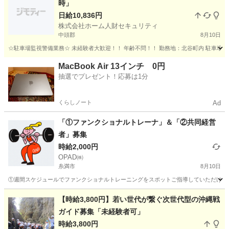
時」
日給10,836円
株式会社ホーム人財セキュリティ
中頭郡
8月10日
☆駐車場監視警備業務☆ 未経験者大歓迎！！ 年齢不問！！ 勤務地：北谷町内 駐車場 勤務日
沖縄
中頭郡
その他
MacBook Air 13インチ 0円
抽選でプレゼント！応募は1分
くらしノート
Ad
「①ファンクショナルトレーナ」＆「②共同経営
者」募集
時給2,000円
OPAD㈱
糸満市
8月10日
①週間スケジュールでファンクショナルトレーニングをスポットご指導していただける方を募集
沖縄
糸満市
その他
シルバー
【時給3,800円】若い世代が繋ぐ次世代型の沖縄戦
ガイド募集「未経験者可」
時給3,800円