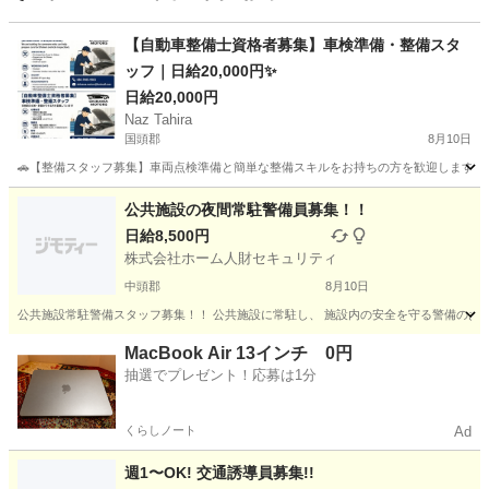
【自動車整備士資格者募集】車検準備・整備スタ
ッフ｜日給20,000円✨
日給20,000円
Naz Tahira
国頭郡
8月10日
🚗【整備スタッフ募集】車両点検準備と簡単な整備スキルをお持ちの方を歓迎します！ **日給
沖縄
国頭郡
その他
公共施設の夜間常駐警備員募集！！
日給8,500円
株式会社ホーム人財セキュリティ
中頭郡
8月10日
公共施設常駐警備スタッフ募集！！ 公共施設に常駐し、 施設内の安全を守る警備のお仕事です。
沖縄
中頭郡
その他
シニア
MacBook Air 13インチ 0円
抽選でプレゼント！応募は1分
くらしノート
Ad
週1〜OK! 交通誘導員募集!!