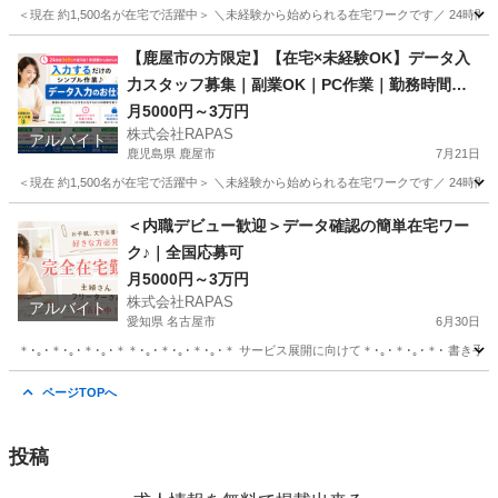
＜現在 約1,500名が在宅で活躍中＞ ＼未経験から始められる在宅ワークです／ 24時
埼玉
さいたま市
その他
時給
【鹿屋市の方限定】【在宅×未経験OK】データ入
力スタッフ募集｜副業OK｜PC作業｜勤務時間制
限無し！
月5000円～3万円
株式会社RAPAS
アルバイト
鹿児島県 鹿屋市
7月21日
＜現在 約1,500名が在宅で活躍中＞ ＼未経験から始められる在宅ワークです／ 24時
鹿児島
鹿屋市
その他
時給
＜内職デビュー歓迎＞データ確認の簡単在宅ワー
ク♪｜全国応募可
月5000円～3万円
株式会社RAPAS
アルバイト
愛知県 名古屋市
6月30日
＊･｡･＊･｡･＊･｡･＊＊･｡･＊･｡･＊･｡･＊ サービス展開に向けて＊･｡･＊･｡･＊･ 書き手さん
愛知
名古屋市
その他
便箋
ページTOPへ
投稿