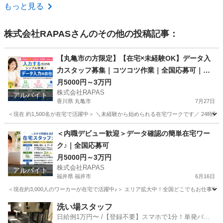
沖縄
那覇市
工場
もっと見る
株式会社RAPAS
さんのその他の投稿記事：
【丸亀市の方限定】【在宅×未経験OK】データ入
力スタッフ募集｜コツコツ作業｜全国応募可｜副
業OK｜PC必須
月5000円～3万円
株式会社RAPAS
アルバイト
香川県 丸亀市
7月27日
＜現在 約1,500名が在宅で活躍中＞ ＼未経験から始められる在宅ワークです／ 24時
香川
丸亀市
その他
時給
＜内職デビュー歓迎＞データ確認の簡単在宅ワー
ク♪｜全国応募可
月5000円～3万円
株式会社RAPAS
アルバイト
福井県 福井市
6月16日
＜現在約3,000人のワーカーが在宅で活躍中♪＞ エリア拡大中！全国どこでもお仕事可
福井
福井市
その他
マニュアル
洗い場スタッフ
日給例1万円〜 /【登録不要】スマホで1分！単発バイ