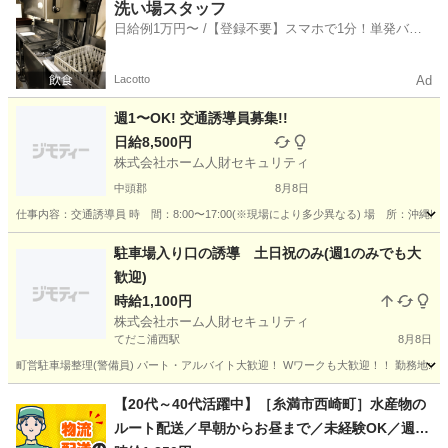
沖縄
中頭郡
その他
シニア
洗い場スタッフ
日給例1万円〜 /【登録不要】スマホで1分！単発バイ
ト一括検索✨
Lacotto
Ad
週1〜OK! 交通誘導員募集!!
日給8,500円
株式会社ホーム人財セキュリティ
中頭郡
8月8日
仕事内容：交通誘導員 時 間：8:00〜17:00(※現場により多少異なる) 場 所：沖縄県内(
沖縄
中頭郡
その他
シニア
駐車場入り口の誘導 土日祝のみ(週1のみでも大
歓迎)
時給1,100円
株式会社ホーム人財セキュリティ
てだこ浦西駅
8月8日
町営駐車場整理(警備員) パート・アルバイト大歓迎！ Wワークも大歓迎！！ 勤務地:北谷町美浜 時間
沖縄
中頭郡
てだこ浦西駅
その他
【20代～40代活躍中】［糸満市西崎町］水産物の
ルート配送／早朝からお昼まで／未経験OK／週休