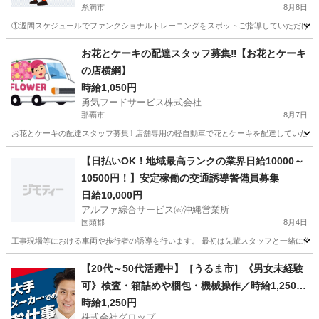
糸満市
8月8日
①週間スケジュールでファンクショナルトレーニングをスポットご指導していただける方を募集
沖縄
糸満市
その他
シルバー
お花とケーキの配達スタッフ募集‼️【お花とケーキ
の店横綱】
時給1,050円
勇気フードサービス株式会社
那覇市
8月7日
お花とケーキの配達スタッフ募集‼️ 店舗専用の軽自動車で花とケーキを配達していた
沖縄
那覇市
その他
お花
【日払いOK！地域最高ランクの業界日給10000～
10500円！】安定稼働の交通誘導警備員募集
日給10,000円
アルファ綜合サービス㈱沖縄営業所
国頭郡
8月4日
工事現場等における車両や歩行者の誘導を行います。 最初は先輩スタッフと一緒に作業を行
沖縄
国頭郡
その他
スタッフ
【20代～50代活躍中】［うるま市］《男女未経験
可》検査・箱詰めや梱包・機械操作／時給1,250円
／土日祝休み／残業少なめ／希望者は正社員登用
時給1,250円
株式会社グロップ