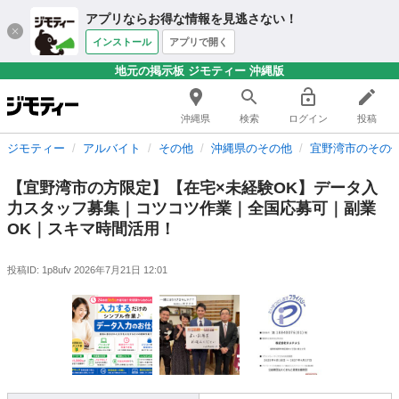
アプリならお得な情報を見逃さない！
インストール
アプリで開く
地元の掲示板 ジモティー 沖縄版
沖縄県
検索
ログイン
投稿
ジモティー
アルバイト
その他
沖縄県のその他
宜野湾市のその
【宜野湾市の方限定】【在宅×未経験OK】データ入
力スタッフ募集｜コツコツ作業｜全国応募可｜副業
OK｜スキマ時間活用！
投稿ID: 1p8ufv
2026年7月21日 12:01