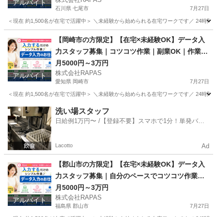
アルバイト
石川県 七尾市
7月27日
＜現在 約1,500名が在宅で活躍中＞ ＼未経験から始められる在宅ワークです／ 24時
石川
七尾市
その他
時給
【岡崎市の方限定】【在宅×未経験OK】データ入
力スタッフ募集｜コツコツ作業｜副業OK｜作業ノ
ルマ一切なし！
月5000円～3万円
株式会社RAPAS
アルバイト
愛知県 岡崎市
7月27日
＜現在 約1,500名が在宅で活躍中＞ ＼未経験から始められる在宅ワークです／ 24時
愛知
岡崎市
その他
時給
洗い場スタッフ
日給例1万円〜 /【登録不要】スマホで1分！単発バイ
ト一括検索✨
Lacotto
Ad
【郡山市の方限定】【在宅×未経験OK】データ入
力スタッフ募集｜自分のペースでコツコツ作業で
きる！
月5000円～3万円
株式会社RAPAS
アルバイト
福島県 郡山市
7月27日