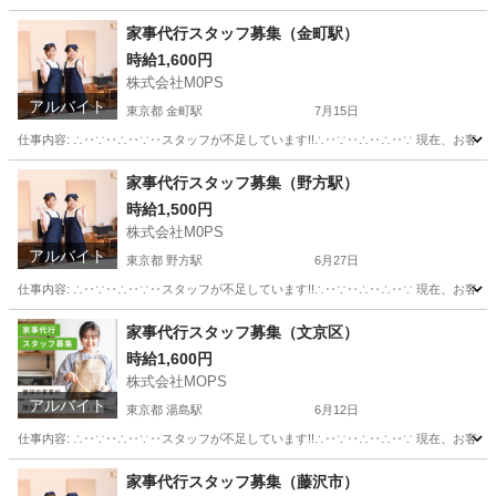
埼玉
八潮市
ホームヘルパー
スタッフ
家事代行スタッフ募集（金町駅）
時給1,600円
株式会社M0PS
アルバイト
東京都 金町駅
7月15日
仕事内容: ∴‥∵‥∴‥∵‥スタッフが不足しています!!∴‥∵‥∴‥∴‥∵ 現在、お客
東京
葛飾区
金町駅
その他
スタッフ
家事代行スタッフ募集（野方駅）
時給1,500円
株式会社M0PS
アルバイト
東京都 野方駅
6月27日
仕事内容: ∴‥∵‥∴‥∵‥スタッフが不足しています!!∴‥∵‥∴‥∴‥∵ 現在、お客
東京
中野区
野方駅
その他
スタッフ
家事代行スタッフ募集（文京区）
時給1,600円
株式会社MOPS
アルバイト
東京都 湯島駅
6月12日
仕事内容: ∴‥∵‥∴‥∵‥スタッフが不足しています!!∴‥∵‥∴‥∴‥∵ 現在、お客
東京
文京区
湯島駅
その他
スタッフ
家事代行スタッフ募集（藤沢市）