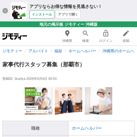
アプリならお得な情報を見逃さない！
インストール
アプリで開く
地元の掲示板 ジモティー 沖縄版
沖縄県
検索
ログイン
投稿
ジモティー
アルバイト
福祉
ホームヘルパー
沖縄県のホームヘ
家事代行スタッフ募集（那覇市）
投稿ID: 1ka3ya
2026年8月6日 00:53
職種
ホームヘルパー