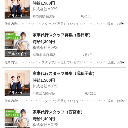
時給1,500円
株式会社M0PS
アルバイト
神奈川県 藤沢駅
6月18日
仕事内容: ∴‥∵‥∴‥∵‥スタッフが不足しています!!∴‥∵‥∴‥∴‥∵ 現在、お客
神奈川
藤沢市
藤沢駅
その他
スタッフ
家事代行スタッフ募集（春日市）
時給1,300円
株式会社M0PS
アルバイト
福岡県 春日原駅
7月1日
仕事内容: ∴‥∵‥∴‥∵‥スタッフが不足しています!!∴‥∵‥∴‥∴‥∵ 現在、お客
福岡
春日市
春日原駅
その他
スタッフ
家事代行スタッフ募集（我孫子市）
時給1,500円
株式会社M0PS
アルバイト
千葉県 我孫子駅
6月23日
仕事内容: ∴‥∵‥∴‥∵‥スタッフが不足しています!!∴‥∵‥∴‥∴‥∵ 現在、お客
千葉
我孫子市
我孫子駅
その他
スタッフ
家事代行スタッフ（西宮市）
時給1,400円
株式会社MOPS