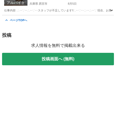
アルバイト
兵庫県 西宮市
8月5日
仕事内容: ∴‥∵‥∴‥∵‥スタッフが不足しています!!∴‥∵‥∴‥∴‥∵ 現在、お客
兵庫
西宮市
ホームヘルパー
スタッフ
ページTOPへ
投稿
求人情報を無料で掲載出来る
投稿画面へ (無料)