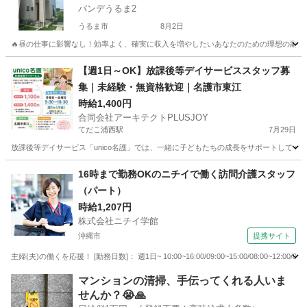
バンデうるま2
うるま市
8月2日
🔥昼の仕事に影響なし！効率よく、確実に収入を増やしたいあなたのための理想の副業！ 
沖縄
うるま市
その他
スタッフ
【週1日～OK】放課後等デイサービススタッフ募
集｜未経験・無資格歓迎｜名護市東江
時給1,400円
合同会社アーキテクトPLUSJOY
てだこ浦西駅
7月29日
放課後等デイサービス「unico名護」では、一緒に子どもたちの成長をサポートしてくだ
沖縄
名護市
てだこ浦西駅
その他
16時まで勤務OKのニチイで働く訪問介護スタッフ
（パート）
時給1,207円
株式会社ニチイ学館
沖縄市
提携サイト
主婦(夫)の働くを応援！ [勤務日数]： 週1日~ 10:00~16:00/09:00~15:00/08:00~12:00/09:0
沖縄
沖縄市
ケアマネージャー
マンションの清掃、手伝ってくれる人いま
せんか？😭🙏