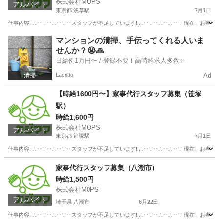
株式会社MOPS
アルバイト
東京都 浅草駅
7月1日
仕事内容: ∴‥∵‥∴‥∵‥スタッフが不足しています!!∴‥∵‥∴‥∴‥∵ 現在、お客
東京
台東区
浅草駅
ホームヘルパー
スタッフ
マンションの清掃、手伝ってくれる人いま
せんか？😭🙏
日給例1万円〜 / 登録不要！高時給求人多数✨
Lacotto
Ad
【時給1600円〜】家事代行スタッフ募集（笹塚
駅）
時給1,600円
株式会社MOPS
アルバイト
東京都 笹塚駅
7月1日
仕事内容: ∴‥∵‥∴‥∵‥スタッフが不足しています!!∴‥∵‥∴‥∴‥∵ 現在、お客
東京
渋谷区
笹塚駅
ホームヘルパー
スタッフ
家事代行スタッフ募集（八潮市）
時給1,500円
株式会社M0PS
アルバイト
埼玉県 八潮市
6月22日
仕事内容: ∴‥∵‥∴‥∵‥スタッフが不足しています!!∴‥∵‥∴‥∴‥∵ 現在、お客