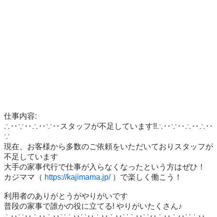
仕事内容:

∴‥∵‥∴‥∵‥スタッフが不足しています!!∴‥∵‥∴‥∴‥
∵

現在、お客様から多数のご依頼をいただいておりスタッフが
不足しています

大手の家事代行で仕事が入らなくなったという方はぜひ！

カジママ（ 
https://kajimama.jp/
 ）で楽しく働こう！

利用者のありがとうがやりがいです

普段の家事で誰かの役に立てる! やりがいたくさん♪

∴‥∵‥∴‥∴‥∵∴‥∵‥∴‥∴‥∵∴‥∵‥∴‥∴‥∵∴‥