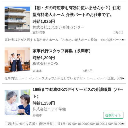
【朝・夕の時短帯を有効に使いませんか？】住宅
型有料老人ホーム 介護パートのお仕事です。
時給1,025円
株式会社ふれあい介護センター
宜野湾市
8月6日
高齢者17名が入居する有料老人ホーム 「ふれあい老人ホーム愛知」での介護パートのお仕事で
沖縄
宜野湾市
福祉
家事代行スタッフ募集（糸満市）
時給1,200円
株式会社MOPS
糸満市
8月6日
仕事内容: ∴‥∵‥∴‥∵‥スタッフが不足しています!!∴‥∵‥∴‥∴‥∵ 現在、お客
沖縄
糸満市
ホームヘルパー
スタッフ
16時まで勤務OKのデイサービスの介護職員（パー
ト）
時給1,138円
株式会社ニチイ学館
那覇市
提携サイト
主婦(夫)の働くを応援！ [勤務日数]： 週1日~ 07:00~16:00/09:00~18:00/11:00~20:0