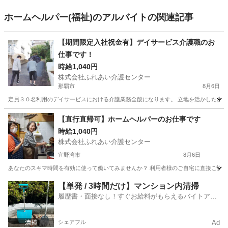
ホームヘルパー(福祉)のアルバイトの関連記事
【期間限定入社祝金有】デイサービス介護職のお
仕事です！
時給1,040円
株式会社ふれあい介護センター
那覇市
8月6日
定員３０名利用のデイサービスにおける介護業務全般になります。 立地を活かした歩行
沖縄
那覇市
福祉
業務
【直行直帰可】ホームヘルパーのお仕事です
時給1,040円
株式会社ふれあい介護センター
宜野湾市
8月6日
あなたのスキマ時間を有効に使って働いてみませんか？ 利用者様のご自宅に直接ご訪問し
沖縄
宜野湾市
福祉
時給
【単発 / 3時間だけ】マンション内清掃
履歴書・面接なし！すぐお給料がもらえるバイトアプ
リ
シェアフル
Ad