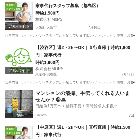
家事代行スタッフ募集（都島区）
時給1,500円
株式会社M0PS
アルバイト
大阪府 大阪市
7月16日
仕事内容: ∴‥∵‥∴‥∵‥スタッフが不足しています!!∴‥∵‥∴‥∴‥∵ 現在、お客
大阪
大阪市
ホームヘルパー
スタッフ
【渋谷区】週2・2h〜OK｜直行直帰｜時給1,600
円｜家事代行
時給1,600円
株式会社MOPS
アルバイト
東京都 渋谷区
7月17日
仕事内容: ∴‥∵‥∴‥∵‥スタッフが不足しています!!∴‥∵‥∴‥∴‥∵ 現在、お客
東京
渋谷区
飲食
時給
マンションの清掃、手伝ってくれる人いま
せんか？😭🙏
日給例1万円〜 / 登録不要！高時給求人多数✨
Lacotto
Ad
【中原区】週1・2h〜OK｜直行直帰｜時給1,500
円｜家事代行