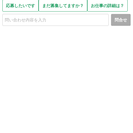
応募したいです
まだ募集してますか？
お仕事の詳細は？
問合せ
初めての方へ
利用規約
プライバシーポリシー
プライバシー・ステートメント
健全化に資する運用方針
お問い合わせ
運営会社
サイトマップ
ご利用ガイド
フリーワードで探す
PC版で表示
都道府県選択
特定商取引法の表示
利用者情報の外部送信について
© 2011-
2026
Jmty, Inc.