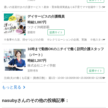
通いの送迎付きの介護サービス！産休・育休取得実績あり&子育てママ在籍中！ライフイベ
沖縄
沖縄市
介護
デイサービスの介護職員
時給1,087円
ツクイ沖縄那覇
那覇市
提携サイト
※食事や入浴、排せつなどの介助 ※レクリエーションの企画、実施 ※他スタッフと連
沖縄
那覇市
介護
16時まで勤務OKのニチイで働く訪問介護スタッフ
（パート）
時給1,207円
株式会社ニチイ学館
宜野湾市
提携サイト
主婦(夫)の働くを応援！ [勤務日数]： 週1日~ 10:00~16:00/09:00~15:00/08:00~12:00/09:0
沖縄
宜野湾市
ケアマネージャー
もっと見る
nasuby
さんのその他の投稿記事：