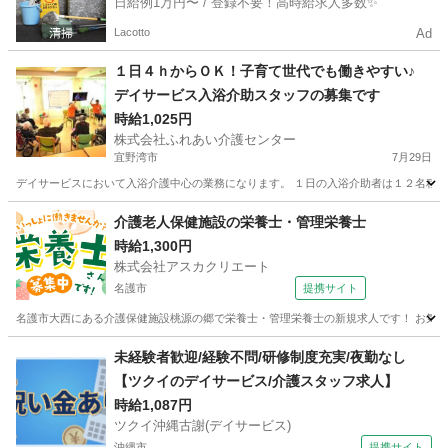
日給例1万円〜 / 登録不要！高時給求人多数✨
Lacotto
Ad
１日４ｈからＯＫ！子育て世代でも働きやすい♪
デイサービス入浴介助スタッフの募集です
時給1,025円
株式会社ふれあい介護センター
宜野湾市
7月29日
デイサービスにおいて入浴介護中心の業務になります。 １日の入浴介助者は１２名程度で
沖縄
宜野湾市
福祉
介護老人保健施設の栄養士・管理栄養士
時給1,300円
株式会社アスカクリエート
名護市
提携サイト
名護市大西にある介護保健施設桃源の郷で栄養士・管理栄養士の新規求人です！ お気軽に
沖縄
名護市
介護
未経験者歓迎/経験不問/研修制度充実/夜勤なし
【ツクイのデイサービス/介護スタッフ求人】
時給1,087円
ツクイ沖縄古謝(デイサービス)
沖縄市
提携サイト