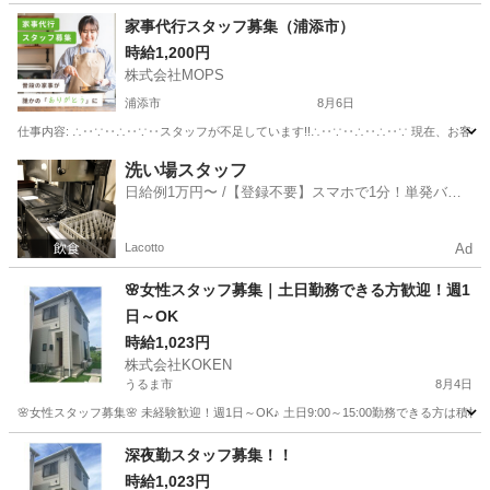
沖縄
那覇市
ケアマネージャー
家事代行スタッフ募集（浦添市）
時給1,200円
株式会社MOPS
浦添市
8月6日
仕事内容: ∴‥∵‥∴‥∵‥スタッフが不足しています!!∴‥∵‥∴‥∴‥∵ 現在、お客
沖縄
浦添市
ホームヘルパー
スタッフ
洗い場スタッフ
日給例1万円〜 /【登録不要】スマホで1分！単発バイ
ト一括検索✨
Lacotto
Ad
🌸女性スタッフ募集｜土日勤務できる方歓迎！週1
日～OK
時給1,023円
株式会社KOKEN
うるま市
8月4日
🌸女性スタッフ募集🌸 未経験歓迎！週1日～OK♪ 土日9:00～15:00勤務できる方
沖縄
うるま市
その他
スタッフ
深夜勤スタッフ募集！！
時給1,023円