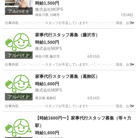
時給1,500円
株式会社MOPS
アルバイト
神奈川県 川崎市
7月18日
仕事内容: ∴‥∵‥∴‥∵‥スタッフが不足しています!!∴‥∵‥∴‥∴‥∵ 現在、お客
神奈川
川崎市
介護
時給
家事代行スタッフ募集（藤沢市）
時給1,500円
株式会社M0PS
アルバイト
神奈川県 藤沢市
6月15日
仕事内容: ∴‥∵‥∴‥∵‥スタッフが不足しています!!∴‥∵‥∴‥∴‥∵ 現在、お客
神奈川
藤沢市
その他
スタッフ
家事代行スタッフ募集（葛飾区）
時給1,600円
株式会社M0PS
アルバイト
東京都 葛飾区
6月14日
仕事内容: ∴‥∵‥∴‥∵‥スタッフが不足しています!!∴‥∵‥∴‥∴‥∵ 現在、お客
東京
葛飾区
その他
スタッフ
【時給1600円〜】家事代行スタッフ募集（等々力
駅）
時給1,600円