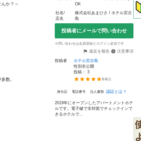
？～

OK
社名/
株式会社あまひさ / ホテル宮古
店名
島
投稿者にメールで問い合わせ
※問い合わせは会員登録とログイン必須です
違反を報告
注意事項
投稿者
ホテル宮古島
性別非公開
投稿： 
3
数。

5.0
(
1
)
認証とは
身分証
電話番号
法人書類
2019年にオープンしたアパートメントホテ
ルです。電子鍵で非対面でチェックインで
きるホテルで...