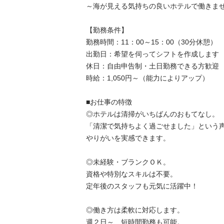
～海が見える気持ちの良いホテルで働きませんか
【勤務条件】

勤務時間：11：00～15：00（30分休憩）

出勤日：希望を伺ってシフトを作成します

休日：自由申告制・土日勤務できる方歓迎

時給：1,050円～（能力によりアップ）

■お仕事の特徴

◎ホテルは清掃がいちばんのおもてなし。

「清潔で気持ちよく過ごせました」という声多
やりがいを実感できます。

◎未経験・ブランクＯＫ。

資格や特別なスキルは不要。

定年後のスタッフも元気に活躍中！

◎働き方は柔軟に対応します。

週２日～、短時間勤務も可能。
