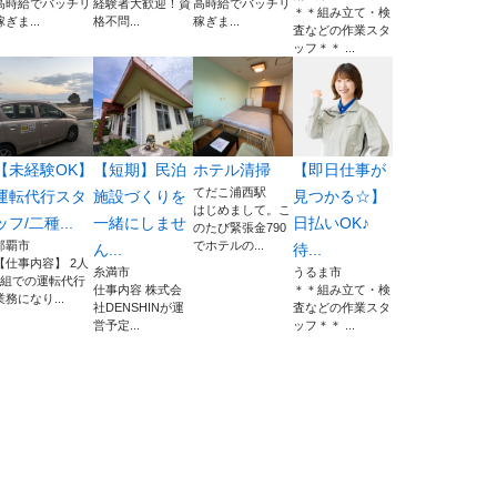
高時給でバッチリ
経験者大歓迎！資
高時給でバッチリ
＊＊組み立て・検
稼ぎま...
格不問...
稼ぎま...
査などの作業スタ
ッフ＊＊ ...
【未経験OK】
【短期】民泊
ホテル清掃
【即日仕事が
てだこ浦西駅
運転代行スタ
施設づくりを
見つかる☆】
はじめまして。こ
ッフ/二種...
一緒にしませ
日払いOK♪
のたび緊張金790
那覇市
でホテルの...
ん...
待...
【仕事内容】 2人
糸満市
うるま市
1組での運転代行
仕事内容 株式会
＊＊組み立て・検
業務になり...
社DENSHINが運
査などの作業スタ
営予定...
ッフ＊＊ ...