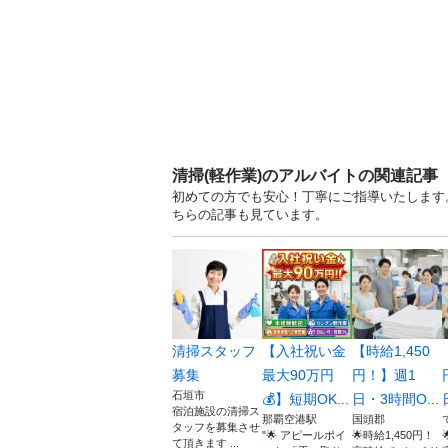
清掃(軽作業)のアルバイトの関連記事
初めての方でも安心！丁寧にご指導いたします
ちらの記事も見ています。
清掃スタッフ
【入社祝い金
【時給1,450
募集
最大90万円
円！】週1
石垣市
💰】短期OK...
日・3時間O...
宿泊施設の清掃ス
那覇空港駅
国頭郡
タッフを募集させ
"🌟 アピールポイ
🌟時給1,450円！
て頂きます ...