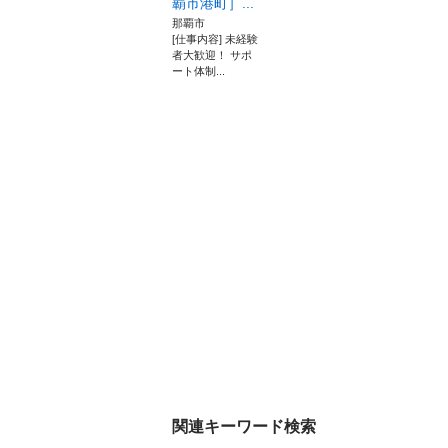
覇市港町］...
那覇市
[仕事内容] 未経験
者大歓迎！ サポ
ート体制...
関連キーワード検索