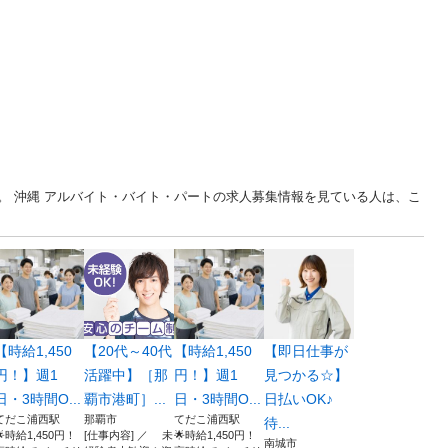
。 沖縄 アルバイト・バイト・パートの求人募集情報を見ている人は、こ
【時給1,450
【20代～40代
【時給1,450
【即日仕事が
円！】週1
活躍中】［那
円！】週1
見つかる☆】
日・3時間O...
覇市港町］...
日・3時間O...
日払いOK♪
てだこ浦西駅
那覇市
てだこ浦西駅
待...
🌟時給1,450円！
[仕事内容] ／ 未
🌟時給1,450円！
南城市