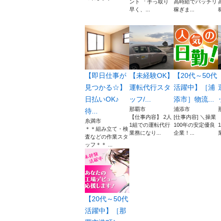
ント 「手っ取り
高時給でバッチリ
早く、...
稼ぎま...
【即日仕事が
【未経験OK】
【20代～50代
見つかる☆】
運転代行スタ
活躍中】［浦
日払いOK♪
ッフ/...
添市］物流...
那覇市
浦添市
待...
【仕事内容】 2人
[仕事内容] ＼操業
糸満市
1組での運転代行
100年の安定優良
＊＊組み立て・検
業務になり...
企業！...
査などの作業スタ
ッフ＊＊ ...
【20代～50代
活躍中】［那