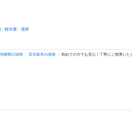
報
軽作業
清掃
沖縄県の清掃
宮古島市の清掃
初めての方でも安心！丁寧にご指導いた
バシーポリシー
プライバシー・ステートメント
健全化に資する運用