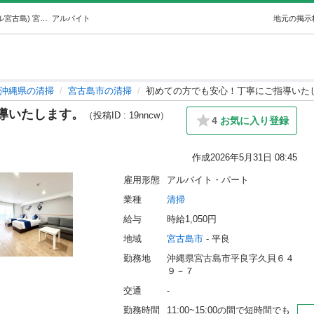
初めての方でも安心！丁寧にご指導いたします。 (ホテル宮古島) 宮古島の清掃の無料求人広告・アルバイト・バイト募集情報｜ジモティー
アルバイト
地元の掲示
沖縄県の清掃
宮古島市の清掃
初めての方でも安心！丁寧にご指導いた
導いたします。
（投稿ID : 19nncw）
4
お気に入り登録
作成
2026年5月31日 08:45
雇用形態
アルバイト・パート
業種
清掃
給与
時給1,050円
地域
宮古島市
 - 平良
勤務地
沖縄県宮古島市平良字久貝６４
９－７
交通
-
勤務時間
11:00~15:00の間で短時間でも