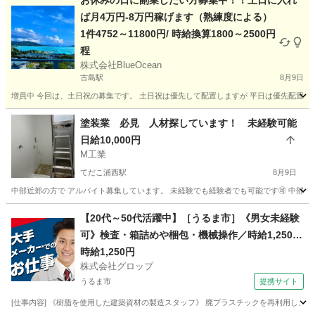
お休みの日に副業したい方募集中！！土日に入れ
ば月4万円-8万円稼げます（熟練度による）
1件4752～11800円/ 時給換算1800～2500円
程
株式会社BlueOcean
古島駅
8月9日
増員中 今回は、土日祝の募集です。 土日祝は優先して配置しますが 平日は優先配置でき
沖縄
国頭郡
古島駅
軽作業
業務委託
塗装業 必見 人材探しています！ 未経験可能
日給10,000円
M工業
てだこ浦西駅
8月9日
中部近郊の方で アルバイト募集しています。 未経験でも経験者でも可能です🉑 中部から
沖縄
うるま市
てだこ浦西駅
その他
【20代～50代活躍中】［うるま市］《男女未経験
可》検査・箱詰めや梱包・機械操作／時給1,250円
／土日祝休み／残業少なめ／希望者は正社員登用
時給1,250円
株式会社グロップ
有
うるま市
提携サイト
[仕事内容] 《樹脂を使用した建築資材の製造スタッフ》 廃プラスチックを再利用し、建