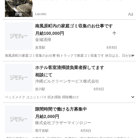
ト一括検索✨
Lacotto
Ad
南風原町内の家庭ゴミ収集のお仕事です
月給100,000円
金城清掃
首里駅
8月8日
南風原町の家庭ゴミ収集のお仕事 軽トラックで家庭ゴミ収集です 休日は土、日がお休
沖縄
那覇市
首里駅
その他
軽トラック
ホテル客室清掃請負業者探してます
相談にて
沖縄ビルクリーンサービス株式会社
壺川駅
8月6日
ベッドメイク ユニットバス 拭き掃除 掃除機かけ
沖縄
那覇市
壺川駅
清掃
隙間時間で働ける方募集中
月給2,000円
株式会社ブラザーマイソロジー
県庁前駅
8月6日