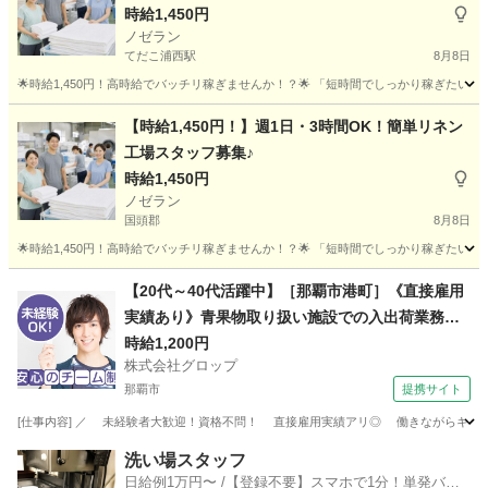
時給1,450円
ノゼラン
てだこ浦西駅
8月8日
🌟時給1,450円！高時給でバッチリ稼ぎませんか！？🌟 「短時間でしっかり稼ぎたい」 「副
沖縄
名護市
てだこ浦西駅
工場
スタッフ
【時給1,450円！】週1日・3時間OK！簡単リネン
工場スタッフ募集♪
時給1,450円
ノゼラン
国頭郡
8月8日
🌟時給1,450円！高時給でバッチリ稼ぎませんか！？🌟 「短時間でしっかり稼ぎたい」 「副
沖縄
国頭郡
工場
スタッフ
【20代～40代活躍中】［那覇市港町］《直接雇用
実績あり》青果物取り扱い施設での入出荷業務／
日勤／残業なし／無料駐車場完備
時給1,200円
株式会社グロップ
那覇市
提携サイト
[仕事内容] ／ 未経験者大歓迎！資格不問！ 直接雇用実績アリ◎ 働きながらキャリア
沖縄
那覇市
工場
洗い場スタッフ
日給例1万円〜 /【登録不要】スマホで1分！単発バイ