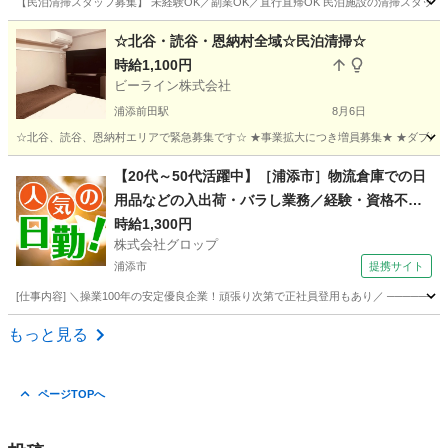
【民泊清掃スタッフ募集】 未経験OK／副業OK／直行直帰OK 民泊施設の清掃スタッフを募
沖縄
那覇市
県庁前駅
清掃
スタッフ
☆北谷・読谷・恩納村全域☆民泊清掃☆
時給1,100円
ビーライン株式会社
浦添前田駅
8月6日
☆北谷、読谷、恩納村エリアで緊急募集です☆ ★事業拡大につき増員募集★ ★ダブルワ
沖縄
浦添市
浦添前田駅
清掃
土日
【20代～50代活躍中】［浦添市］物流倉庫での日
用品などの入出荷・バラし業務／経験・資格不問
／屋根付きの定温倉庫での作業／社員登用制度あ
時給1,300円
株式会社グロップ
り
浦添市
提携サイト
[仕事内容] ＼操業100年の安定優良企業！頑張り次第で正社員登用もあり／ ───────
沖縄
浦添市
工場
もっと見る
ページTOPへ