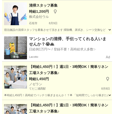
沖縄
うるま市
仕分け
清掃スタッフ募集
時給1,200円
株式会社ウル
石垣市
8月9日
宿泊施設の清掃スタッフを募集させて頂きます 掃除機、床拭き、シーツ交換など
沖縄
石垣市
軽作業
マンションの清掃、手伝ってくれる人いま
せんか？😭🙏
日給例1万円〜 / 登録不要！高時給求人多数✨
Lacotto
Ad
【時給1,450円！】週1日・3時間OK！簡単リネン
工場スタッフ募集♪
時給1,450円
ノゼラン
てだこ浦西駅
8月8日
🌟時給1,450円！高時給でバッチリ稼ぎませんか！？🌟 「短時間でしっかり稼ぎたい」 「副
沖縄
国頭郡
てだこ浦西駅
工場
スタッフ
【時給1,450円！】週1日・3時間OK！簡単リネン
工場スタッフ募集♪