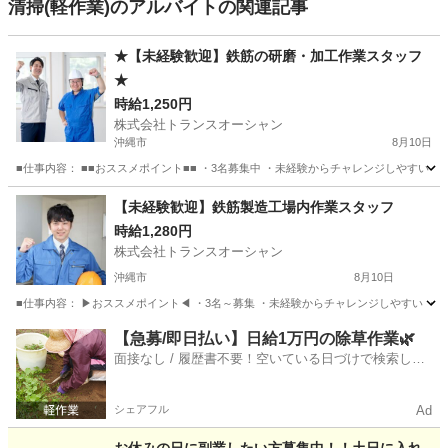
清掃(軽作業)のアルバイトの関連記事
★【未経験歓迎】鉄筋の研磨・加工作業スタッフ
★
時給1,250円
株式会社トランスオーシャン
沖縄市
8月10日
■仕事内容： ■■おススメポイント■■ ・3名募集中 ・未経験からチャレンジしやすい 
沖縄
沖縄市
軽作業
スタッフ
【未経験歓迎】鉄筋製造工場内作業スタッフ
時給1,280円
株式会社トランスオーシャン
沖縄市
8月10日
■仕事内容： ▶おススメポイント◀ ・3名～募集 ・未経験からチャレンジしやすい ・
沖縄
沖縄市
軽作業
スタッフ
【急募/即日払い】日給1万円の除草作業🌿
面接なし / 履歴書不要！空いている日づけで検索して
即日はたらける✨
シェアフル
Ad