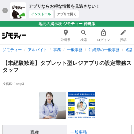
アプリならお得な情報を見逃さない！
インストール
アプリで開く
地元の掲示板 ジモティー 沖縄版
沖縄県
検索
ログイン
投稿
ジモティー
アルバイト
事務
一般事務
沖縄県の一般事務
名護
【未経験歓迎】タブレット型レジアプリの設定業務ス
タッフ
投稿ID: 1oztp3
職種
一般事務