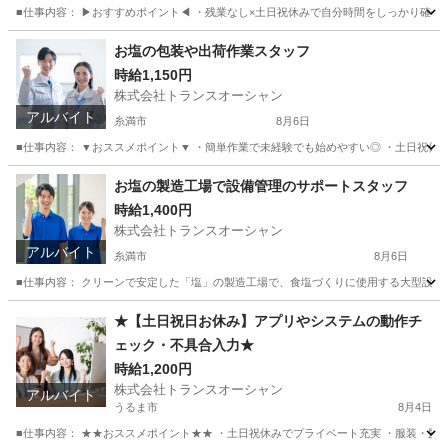
■仕事内容： ▶おすすめポイント◀ ・残業なし×土日祝休みで自分時間をしっかり確保 
沖縄
うるま市
その他
スタッフ
お塩の包装や出荷作業スタッフ
時給1,150円
株式会社トランスオーシャン
アルバイト
糸満市
8月6日
■仕事内容： ▼おススメポイント▼ ・簡単作業で未経験でも始めやすい◎ ・土日祝休み＆
沖縄
糸満市
軽作業
スタッフ
お塩の製造工場で設備管理のサポートスタッフ
時給1,400円
株式会社トランスオーシャン
アルバイト
糸満市
8月6日
■仕事内容： クリーンで安定した「塩」の製造工場で、食塩づくりに使用する大型設備の
沖縄
糸満市
軽作業
製造工場
★【土日祝日お休み】アプリやシステムの動作チ
ェック・不具合入力★
時給1,200円
株式会社トランスオーシャン
アルバイト
うるま市
8月4日
■仕事内容： ★★おススメポイント★★ ・土日祝休みでプライベート充実 ・服装・髪型自