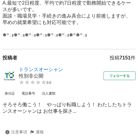
A.最短で2日程度、平均で約7日程度で勤務開始できるケー
スが多いです。

面談・職場見学・手続きの進み具合により前後しますが、

早めの就業希望にも対応可能です。

❅꙳ః❅꙳ః❅꙳ః❅꙳ః❅꙳ః❅꙳ః❅꙳❅꙳ః
投稿者
投稿
7151
件
トランスオーシャン
性別非公開
フォローする
0.0
身分証
電話番号
法人書類
そろそろ働こう！ やっぱり転職しよう！ わたしたちトラ
ンスオーシャンは お仕事を探さ...
注意事項
通報