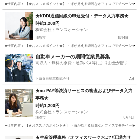
■仕事内容： 【★おススメポイント★】 ・海が見える綺麗なオフィスでモチベーションU
沖縄
浦添市
一般事務
立体駐車場
★KDDI通信回線の申込受付・データ入力事務★
時給1,200円
株式会社トランスオーシャン
浦添市
8月4日
■仕事内容： 【★おススメポイント★】 ・海が見える綺麗なオフィスでモチベーションUP
沖縄
浦添市
その他
スタッフ
自動車メーカーの期間従業員募集
高収入・無料の寮費・通勤バス等によりお金が貯まり
やすい環境
トヨタ自動車株式会社
Ad
★au PAY等決済サービスの審査およびデータ入力
事務★
時給1,200円
株式会社トランスオーシャン
浦添市
8月4日
■仕事内容： 【★おススメのポイント★】 ・海が見える綺麗なオフィスでモチベーション
沖縄
浦添市
その他
立体駐車場
★生産管理事務（オフィスワークおよび工場内サ