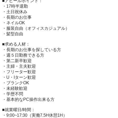
■アピールポイント：

・17時半退勤

・土日祝休み

・長期のお仕事

・ネイルOK

・服装自由（オフィスカジュアル）

・髪型自由

■求める人材：

・長期のお仕事を探している方

・週５日勤務できる方

・第二新卒歓迎

・主婦・主夫歓迎

・フリーター歓迎

・U・Iターン歓迎

・ブランクOK

・未経験歓迎

・学歴不問

・基本的なPC操作出来る方

■就業曜日/時間：

・9:00~17:30（実働7.5H休憩1H）
