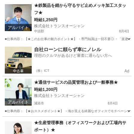
沖縄
うるま市
その他
スタッフ
★鉄製品を錆から守るサビ止めメッキ加工スタッ
フ★
時給1,250円
株式会社トランスオーシャン
アルバイト
中頭郡
8月4日
■仕事内容： 【★このお仕事の魅力ポイント★】 ・専門知識は一切不要◎ ・「派遣→
沖縄
中頭郡
工場
スタッフ
自社ローンに頼らず車にノレル
理想のクルマがあるけど審査に通らない方へ
（株）ICT
Ad
★通信サービスの品質管理および一般事務★
時給1,200円
株式会社トランスオーシャン
アルバイト
浦添市
8月4日
■仕事内容： 【★おススメポイント★】 ・海が見える綺麗なオフィスでモチベーションU
沖縄
浦添市
一般事務
立体駐車場
★生産管理事務（オフィスワークおよび工場内サ
ポート）★