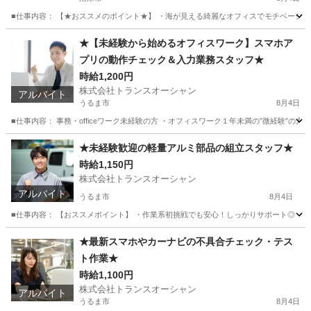
■仕事内容： 【★おススメのポイント★】 ・海が見える綺麗なオフィスでモチベーション
沖縄
浦添市
その他
立体駐車場
★【未経験から始めるオフィスワーク】スマホア
プリの動作チェック＆入力業務スタッフ★
時給1,200円
株式会社トランスオーシャン
アルバイト
うるま市
8月4日
■仕事内容： 事務・officeワーク未経験の方 ・オフィスワーク１年未満の”微経験”の
沖縄
うるま市
その他
スタッフ
★未経験歓迎の軽量アルミ部品の組立スタッフ★
時給1,150円
株式会社トランスオーシャン
アルバイト
うるま市
8月4日
■仕事内容： 【おススメポイント】 ・作業系初挑戦でも安心！しっかりサポート◎ ・軽量
沖縄
うるま市
工場
スタッフ
★最新スマホやカーナビの不具合チェック・テス
ト作業★
時給1,100円
株式会社トランスオーシャン
アルバイト
うるま市
8月4日