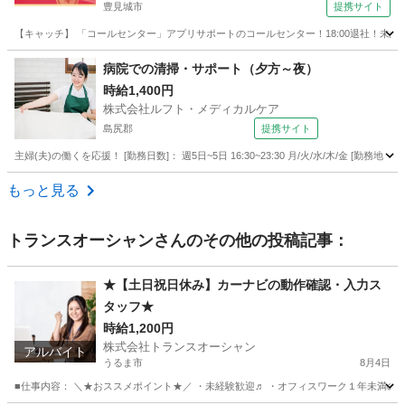
豊見城市
提携サイト
【キャッチ】 「コールセンター」アプリサポートのコールセンター！18:00退社！未経
沖縄
豊見城市
電話対応
病院での清掃・サポート（夕方～夜）
時給1,400円
株式会社ルフト・メディカルケア
島尻郡
提携サイト
主婦(夫)の働くを応援！ [勤務日数]： 週5日~5日 16:30~23:30 月/火/水/木/金
沖縄
島尻郡
受付
もっと見る
トランスオーシャン
さんのその他の投稿記事：
★【土日祝日休み】カーナビの動作確認・入力ス
タッフ★
時給1,200円
株式会社トランスオーシャン
アルバイト
うるま市
8月4日
■仕事内容： ＼★おススメポイント★／ ・未経験歓迎♬ ・オフィスワーク１年未満の”微