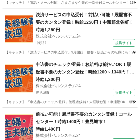
【キャッチ】 「電話・メール対応」さまざまな企業の一次受付コールセンター！11月開始
沖縄
沖縄市
電話対応
決済サービスの申込受付！前払い可能！履歴書不
要のカンタン登録！時給1250円！中頭郡北谷町！
時給1,250円
株式会社ベルシステム24
中頭郡
提携サイト
【キャッチ】 「決済サービスの申込受付」9月開始！接客・販売からの転職にも！決済サ
沖縄
中頭郡
一般事務
申込書のチェック/登録！お給料は前払いOK！履
歴書不要のカンタン登録！時給1200～1340円！沖
縄県豊見城市！
時給1,200円
株式会社ベルシステム24
豊見城市
提携サイト
【キャッチ】 「申込書のチェック/登録」管理者候補！未経験歓迎！車通勤OK！服装自由
沖縄
豊見城市
電話対応
前払い可能！履歴書不要のカンタン登録！コール
センター！時給1400円！豊見城市！
時給1,400円
株式会社ベルシステム24