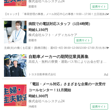
株式会社ベルシステム24
那覇市
提携サイト
【キャッチ】 「車両管理の事務」メール対応中心の事務！9:00～17:00！土日祝休み
沖縄
那覇市
一般事務
病院での電話対応スタッフ（1日4時間）
時給1,150円
株式会社ルフト・メディカルケア
那覇市
提携サイト
主婦(夫)の働くを応援！ [勤務日数]： 週4日~4日 08:00~12:00/13:00~17:00 
沖縄
那覇市
電話対応
自動車メーカーの期間従業員募集
高収入・無料の寮費・通勤バス等によりお金が貯まり
やすい環境
トヨタ自動車株式会社
Ad
「電話・メール対応」さまざまな企業の一次受付
コールセンター！11月開始
時給1,300円
株式会社ベルシステム24
沖縄市
提携サイト