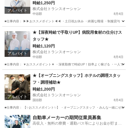
時給1,250円
株式会社トランスオーシャン
アルバイト
中頭郡
8月4日
■仕事内容： ▶▶おススメポイント◀◀ ・土日祝お休み ・綺麗な職場 ・制服貸与 ・
沖縄
中頭郡
その他
スタッフ
★【深夜時給で手取りUP】病院用食材の仕分けス
タッフ★
時給1,120円
株式会社トランスオーシャン
アルバイト
中頭郡
8月4日
■仕事内容： ▼おススメポイント▼ ・深夜勤務で時給UP！効率よく稼げる ・一人でモ
沖縄
中頭郡
工場
スタッフ
★【オープニングスタッフ】ホテルの調理スタッ
フ・調理補助★
時給1,200円
株式会社トランスオーシャン
アルバイト
国頭郡
8月4日
■仕事内容： 【✨おススメポイント✨】 ・オープニングスタッフ ・みんな一緒にゼロから
沖縄
国頭郡
キッチン
スタッフ
自動車メーカーの期間従業員募集
高収入・無料の寮費・通勤バス等によりお金が貯まり