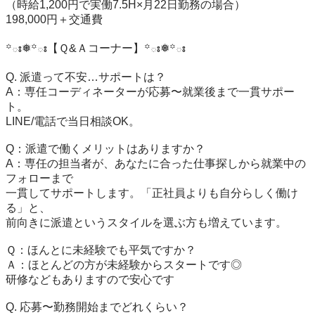
（時給1,200円で実働7.5H×月22日勤務の場合）

198,000円＋交通費

꙳ః❅꙳ః【Ｑ&Ａコーナー】꙳ః❅꙳ః

Q. 派遣って不安…サポートは？

A：専任コーディネーターが応募〜就業後まで一貫サポー
ト。

LINE/電話で当日相談OK。

Q：派遣で働くメリットはありますか？

A：専任の担当者が、あなたに合った仕事探しから就業中の
フォローまで

一貫してサポートします。「正社員よりも自分らしく働け
る」と、

前向きに派遣というスタイルを選ぶ方も増えています。

Ｑ：ほんとに未経験でも平気ですか？

Ａ：ほとんどの方が未経験からスタートです◎

研修などもありますので安心です

Q. 応募〜勤務開始までどれくらい？
