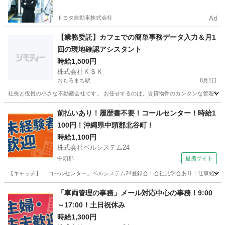
やすい環境
トヨタ自動車株式会社
Ad
【業務委託】カフェでの簡単事務データ入力＆月1
回の現地確認アシスタント
時給1,500円
株式会社ＫＳＫ
おもろまち駅
8月1日
社長と役員の小さな不動産会社です。 お任せするのは、賃貸物件のカンタンな管理サポート
沖縄
那覇市
おもろまち駅
その他
業務委託
前払いあり！履歴書不要！コールセンター！時給1
100円！沖縄県中頭郡北谷町！
時給1,100円
株式会社ベルシステム24
中頭郡
提携サイト
【キャッチ】 「コールセンター」ベルシステム24登録会！会社見学会あり！仕事紹介！
沖縄
中頭郡
電話対応
「車両管理の事務」メール対応中心の事務！9:00
～17:00！土日祝休み
時給1,300円