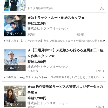
やすい環境
トヨタ自動車株式会社
Ad
★2tトラック・ルート配送スタッフ★
時給1,210円
株式会社トランスオーシャン
アルバイト
糸満市
8月4日
■仕事内容： 【ここがおすすめ】 難しい作業はなし！ルートや業務の流れを覚えれば、
沖縄
糸満市
配送
スタッフ
★【工場見学OK】未経験から始める金属加工・組
立作業スタッフ★
時給1,200円
株式会社トランスオーシャン
アルバイト
うるま市
8月4日
■仕事内容： ■■おススメポイント■■ ・未経験歓迎！難しいことはありません◎ ・土
沖縄
うるま市
工場
スタッフ
★au PAY等決済サービスの審査およびデータ入力
事務★
時給1,200円
株式会社トランスオーシャン
アルバイト
浦添市
8月4日