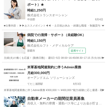
ポート）★
時給1,250円
株式会社トランスオーシャン
中頭郡
8月4日
■仕事内容： ▶▶おススメポイント◀◀ ・土日祝お休み ・綺麗な職場 ・制服貸与 ・
沖縄
中頭郡
その他
スタッフ
病院での清掃・サポート（未経験OK）
時給1,150円
株式会社ルフト・メディカルケア
那覇市
提携サイト
主婦(夫)の働くを応援！ [勤務日数]： 週5日~5日 08:00~16:45/08:30~17:15 
沖縄
那覇市
受付
米軍基地関連契約に伴うAdmin業務
月給300,000円
オーアンドエム ソリューションズ
てだこ浦西駅
8月3日
米軍基地関連業務に伴うAdmin業務 ¥300,000 〜 ¥400,000 *能力/経験に応じ優遇 - 期間:1ヶ
沖縄
うるま市
てだこ浦西駅
その他
米軍基地
自動車メーカーの期間従業員募集
高収入・無料の寮費・通勤バス等によりお金が貯まり