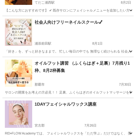
てだこ浦西駅
8月2日
【こんな方におすすめです】 ✔ 既存サロンにフェイシャルメニューを追加したい方 ✔ こ
沖縄
中頭郡
てだこ浦西駅
エステ
フェイシャル
社会人向けフリーネイルスクール💅
浦添前田駅
8月1日
「好き」を、ずっと好きなままで。 忙しい毎日の中でも 無理なく続けられる 社会人のため
沖縄
中頭郡
浦添前田駅
ネイル
社会人
オイルフット講習 （ふくらはぎ＋足裏）7月残り1
枠、8月2枠募集
那覇市
7月30日
サロンの開業をお考えの方必見！！ 足裏、ふくらはぎのオイルフットマッサージを習得し
沖縄
那覇市
フットマッサージ
ふくらはぎ
1DAYフェイシャルワックス講座
宮古郡
7月26日
REI•FLOW Academyでは、 フェイシャルワックスを「ただ学ぶ」だけではなく、