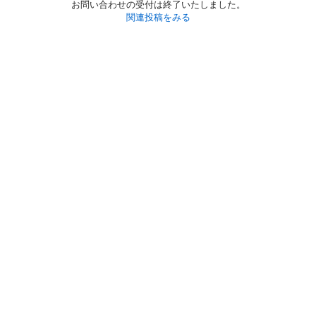
お問い合わせの受付は終了いたしました。
関連投稿をみる
初めての方へ
利用規約
プライバシーポリシー
プライバシー・ステートメント
健全化に資する運用方針
お問い合わせ
運営会社
サイトマップ
ご利用ガイド
フリーワードで探す
PC版で表示
都道府県選択
特定商取引法の表示
利用者情報の外部送信について
© 2011-
2026
Jmty, Inc.