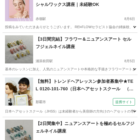
シャルワックス講座｜未経験OK
赤嶺駅
8月6日
投稿をみていただきありがとうございます。 REI•FLOWセラピスト協会の姉妹校、 Light
沖縄
那覇市
赤嶺駅
美容健康
フェイシャル
【3日間完結】フラワー＆ニュアンスアート セル
フジェルネイル講座
浦添前田駅
8月5日
基本のレッスンに加え、人気のニュアンスアートや本格的な手描きフラワーアートまでマ
沖縄
宜野湾市
浦添前田駅
ネイル
アート
【無料】トレンドヘアレッスン参加者募集中★TE
L 0120-101-760（日本ヘアセットスクール （Ja
pan Hair Set School） 【JHSS沖縄校】お仕事し
那覇市
提携サイト
ながら学べる♪）
日本ヘアセットスクール（JHSS）は未経験者から美容師の方向けのヘアセットの専門知
沖縄
那覇市
ヘアメイク
【2日間集中】ニュアンスアートを極めるセルフジ
ェルネイル講座