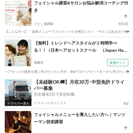
沖縄
那覇市
美容健康
東洋医学
フェイシャル講習&サロンお悩み解消コーチング付
き
てだこ浦西駅
8月2日
【こんな方へ】 ・追加メニューでフェイシャルを検討したい ・サロンはあるけど他に新
沖縄
中頭郡
てだこ浦西駅
エステ
フェイシャル
【無料】トレンドヘアスタイルが１時間学べ
る！！（日本ヘアセットスクール （Japan Hair
Set School） 【JHSS沖縄校】お仕事しながら学
那覇市
提携サイト
べる♪）
ヘアセットの技術を更に学びたいたい方や、初めてのヘアセットを一から学びたい方へ当スクー
沖縄
那覇市
ヘアメイク
【未経験OK🚚】月収30万↑中型免許ドライ
バー募集
完全週休2日で安定転職
ドライバーダイレクト
Ad
フェイシャルメニューを導入したい方へ｜マンツ
ーマン技術講習