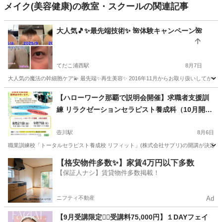
メイク(美容健康)の教室・スクールの関連記事
大人気🎵✨最先端技術✨ 🌺体験キャンペーン🌺
てだこ浦西駅
8月7日
大人気の魔法の幹細胞ケア💫 最先端✨再生美容✨ 2016年11月からお取り扱いしてから
沖縄
宜野湾市
てだこ浦西駅
スキンケア
40代
【ハローワーク那覇で説明会開催】求職者支援訓
練 リラクゼーションセラピスト養成科（10月開
講・受講料無料※）
壺川駅
8月6日
職業訓練校「トータルセラピスト養成校 リフィット」(株式会社サプリ)の開講が決定い
沖縄
那覇市
壺川駅
マッサージ
求職者支援訓練
【格安物件多数✨】家賃4万円以下多数
【保証人ナシ】賃貸物件多数掲載！
ニフティ不動産
Ad
【9月受講限定❤️‍🔥受講料75,000円】１DAYフェイ