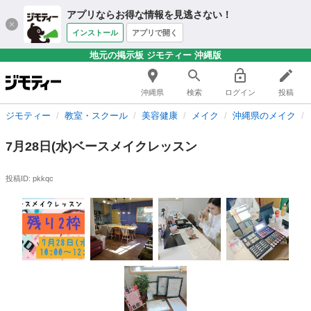
アプリならお得な情報を見逃さない！
インストール
アプリで開く
地元の掲示板 ジモティー 沖縄版
沖縄県
検索
ログイン
投稿
ジモティー
教室・スクール
美容健康
メイク
沖縄県のメイク
7月28日(水)ベースメイクレッスン
投稿ID: pkkqc