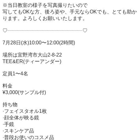
※当日教室の様子を写真撮りたいので

写してもOKな方、後ろ姿や、手元ならOKでも、とても助か
ります。よろしくお願いいたします。

♡┈┈┈┈┈┈┈┈┈┈┈┈┈┈┈♡

7月28日(水)10:00〜12:00(2時間)

場所は宜野湾市大山2-8-22

TEE&ER(ティーアンダー)

定員1〜4名

料金

¥3,000(サンプル付)

持ち物

·フェイスタオル1枚

·顔全体が映る鏡

·手鏡

·スキンケア品

·普段お使いのコスメ品
