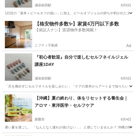
浦添前田駅
8月5日
1日目の「基本＋ピールオフの扱い」に加え、ピールオフジェルの持ちや剥がれたタイミン
沖縄
宜野湾市
浦添前田駅
美容健康
アート
【格安物件多数✨】家賃4万円以下多数
【保証人ナシ】賃貸物件多数掲載！
ニフティ不動産
Ad
『初心者歓迎』自分で楽しむセルフネイルジェル
講座1DAY
浦添前田駅
8月5日
「爪を痛めずにセルフネイルを楽しみたい」「ケアの基本からアートまで知りたい！」そ
沖縄
宜野湾市
浦添前田駅
ネイル
講座
【沖縄】夏の終わり、体をリセットする養生会｜
アロマ・東洋医学・セルフケア
那覇市
8月4日
暑い夏を過ごし、 「なんとなく疲れが抜けない…」 と感じていませんか？ 沖縄の9月は