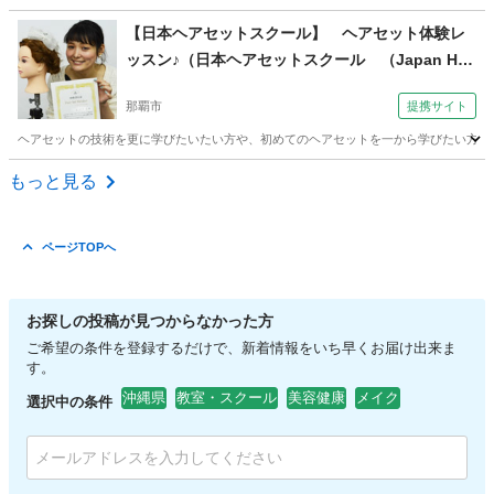
沖縄
宮古郡
その他
フェイシャル
【日本ヘアセットスクール】 ヘアセット体験レ
ッスン♪（日本ヘアセットスクール （Japan Hair
Set School） 【JHSS沖縄校】お仕事しながら学
那覇市
提携サイト
べる♪）
ヘアセットの技術を更に学びたいたい方や、初めてのヘアセットを一から学びたい方へ当スクー
沖縄
那覇市
ヘアメイク
もっと見る
ページTOPへ
お探しの投稿が見つからなかった方
ご希望の条件を登録するだけで、新着情報をいち早くお届け出来ま
す。
沖縄県
教室・スクール
美容健康
メイク
選択中の条件