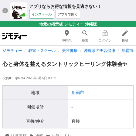
アプリならお得な情報を見逃さない！
インストール
アプリで開く
地元の掲示板 ジモティー 沖縄版
沖縄県
検索
ログイン
投稿
ジモティー
教室・スクール
美容健康
沖縄県の美容健康
那覇市
心と身体を整えるタントリックヒーリング体験会✨
投稿ID: 1pn9z4
2026年6月6日 00:39
地域
那覇市
開催場所
-
直接/仲介
直接
注意事項
通報
お気に入り