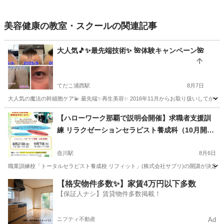
美容健康の教室・スクールの関連記事
大人気🎵✨最先端技術✨ 🌺体験キャンペーン🌺
てだこ浦西駅
8月7日
大人気の魔法の幹細胞ケア💫 最先端✨再生美容✨ 2016年11月からお取り扱いしてから
沖縄
宜野湾市
てだこ浦西駅
スキンケア
40代
【ハローワーク那覇で説明会開催】求職者支援訓
練 リラクゼーションセラピスト養成科（10月開
講・受講料無料※）
壺川駅
8月6日
職業訓練校「トータルセラピスト養成校 リフィット」(株式会社サプリ)の開講が決定い
沖縄
那覇市
壺川駅
マッサージ
求職者支援訓練
【格安物件多数✨】家賃4万円以下多数
【保証人ナシ】賃貸物件多数掲載！
ニフティ不動産
Ad