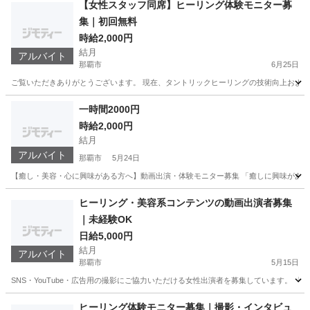
【女性スタッフ同席】ヒーリング体験モニター募
集｜初回無料
時給2,000円
結月
アルバイト
那覇市
6月25日
ご覧いただきありがとうございます。 現在、タントリックヒーリングの技術向上および
沖縄
那覇市
美容
ヒーリング
一時間2000円
時給2,000円
結月
アルバイト
那覇市
5月24日
【癒し・美容・心に興味がある方へ】動画出演・体験モニター募集 「癒しに興味がある」
沖縄
那覇市
美容
ヒーリング
ヒーリング・美容系コンテンツの動画出演者募集
｜未経験OK
日給5,000円
結月
アルバイト
那覇市
5月15日
SNS・YouTube・広告用の撮影にご協力いただける女性出演者を募集しています。 
沖縄
那覇市
美容
ヒーリング
ヒーリング体験モニター募集｜撮影・インタビュ