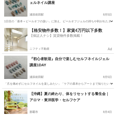
ェルネイル講座
浦添前田駅
8月5日
1日目の「基本＋ピールオフの扱い」に加え、ピールオフジェルの持ちや剥がれたタイミン
沖縄
宜野湾市
浦添前田駅
美容健康
アート
【格安物件多数！】家賃4万円以下多数
【保証人ナシ】賃貸物件多数掲載！
ニフティ不動産
Ad
『初心者歓迎』自分で楽しむセルフネイルジェル
講座1DAY
浦添前田駅
8月5日
「爪を痛めずにセルフネイルを楽しみたい」「ケアの基本からアートまで知りたい！」そ
沖縄
宜野湾市
浦添前田駅
ネイル
講座
【沖縄】夏の終わり、体をリセットする養生会｜
アロマ・東洋医学・セルフケア
那覇市
8月4日