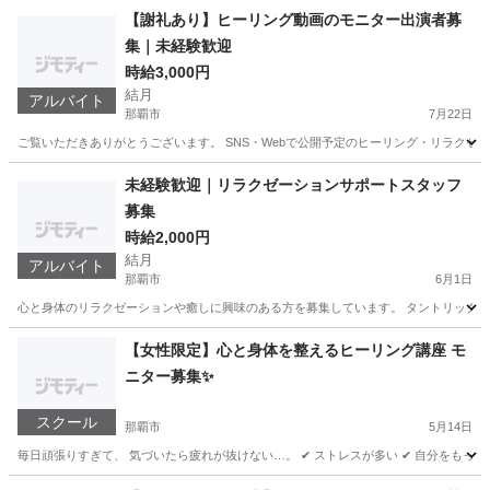
【謝礼あり】ヒーリング動画のモニター出演者募
集｜未経験歓迎
時給3,000円
結月
アルバイト
那覇市
7月22日
ご覧いただきありがとうございます。 SNS・Webで公開予定のヒーリング・リラクゼー
沖縄
那覇市
美容
ヒーリング
未経験歓迎｜リラクゼーションサポートスタッフ
募集
時給2,000円
結月
アルバイト
那覇市
6月1日
心と身体のリラクゼーションや癒しに興味のある方を募集しています。 タントリックヒー
沖縄
那覇市
美容
【女性限定】心と身体を整えるヒーリング講座 モ
ニター募集✨
スクール
那覇市
5月14日
毎日頑張りすぎて、 気づいたら疲れが抜けない…。 ✔ ストレスが多い ✔ 自分をもっと好
沖縄
那覇市
美容健康
ヒーリング