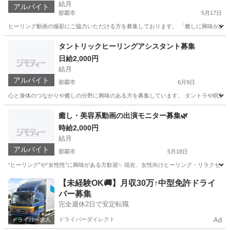
結月
アルバイト
那覇市
5月17日
ヒーリング動画の撮影にご協力いただける方を募集しております。 「癒しに興味がある」
沖縄
那覇市
美容
ヒーリング
タントリックヒーリングアシスタント募集
日給2,000円
結月
アルバイト
那覇市
6月9日
心と身体のつながりや癒しの分野に興味のある方を募集しています。 タントラや瞑想、エ
沖縄
那覇市
美容
癒し・美容系動画の出演モニター募集🌿
時給2,000円
結月
アルバイト
那覇市
5月18日
“ヒーリング”や“女性性”に興味がある方歓迎✨ 現在、女性向けヒーリング・リラクゼー
沖縄
那覇市
美容
ヒーリング
【未経験OK🚚】月収30万↑中型免許ドライ
バー募集
完全週休2日で安定転職
ドライバーダイレクト
Ad