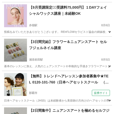
【9月受講限定❤️‍🔥受講料75,000円】１DAYフェイ
シャルワックス講座｜未経験OK
赤嶺駅
8月6日
投稿をみていただきありがとうございます。 REI•FLOWセラピスト協会の姉妹校、 Light
沖縄
那覇市
赤嶺駅
美容健康
フェイシャル
【3日間完結】フラワー＆ニュアンスアート セル
フジェルネイル講座
浦添前田駅
8月5日
基本のレッスンに加え、人気のニュアンスアートや本格的な手描きフラワーアートまでマ
沖縄
宜野湾市
浦添前田駅
ネイル
アート
【無料】トレンドヘアレッスン参加者募集中★TE
L 0120-101-760（日本ヘアセットスクール （Ja
pan Hair Set School） 【JHSS沖縄校】お仕事し
那覇市
提携サイト
ながら学べる♪）
日本ヘアセットスクール（JHSS）は未経験者から美容師の方向けのヘアセットの専門知
沖縄
那覇市
ヘアメイク
【2日間集中】ニュアンスアートを極めるセルフジ