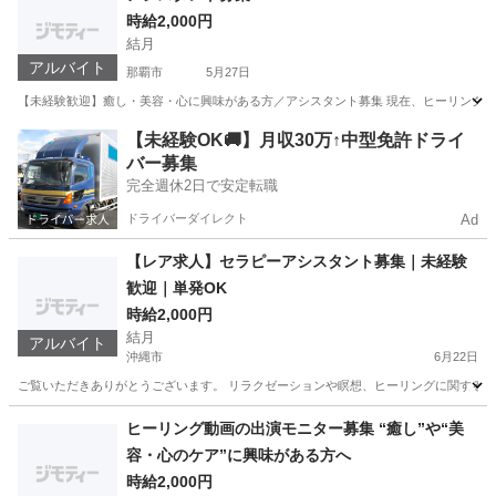
時給2,000円
結月
アルバイト
那覇市
5月27日
【未経験歓迎】癒し・美容・心に興味がある方／アシスタント募集 現在、ヒーリングや
沖縄
那覇市
美容
ヒーリング
【未経験OK🚚】月収30万↑中型免許ドライ
バー募集
完全週休2日で安定転職
ドライバーダイレクト
Ad
【レア求人】セラピーアシスタント募集｜未経験
歓迎｜単発OK
時給2,000円
結月
アルバイト
沖縄市
6月22日
ご覧いただきありがとうございます。 リラクゼーションや瞑想、ヒーリングに関するセッ
沖縄
沖縄市
美容
レア
ヒーリング動画の出演モニター募集 “癒し”や“美
容・心のケア”に興味がある方へ
時給2,000円