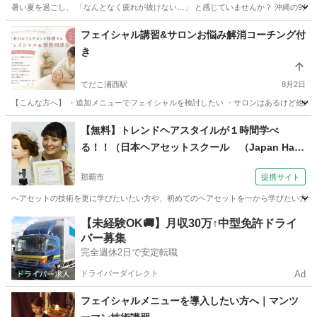
暑い夏を過ごし、 「なんとなく疲れが抜けない…」 と感じていませんか？ 沖縄の9月は
沖縄
那覇市
美容健康
東洋医学
フェイシャル講習&サロンお悩み解消コーチング付
き
てだこ浦西駅
8月2日
【こんな方へ】 ・追加メニューでフェイシャルを検討したい ・サロンはあるけど他に新
沖縄
中頭郡
てだこ浦西駅
エステ
フェイシャル
【無料】トレンドヘアスタイルが１時間学べ
る！！（日本ヘアセットスクール （Japan Hair
Set School） 【JHSS沖縄校】お仕事しながら学
那覇市
提携サイト
べる♪）
ヘアセットの技術を更に学びたいたい方や、初めてのヘアセットを一から学びたい方へ当スクー
沖縄
那覇市
ヘアメイク
【未経験OK🚚】月収30万↑中型免許ドライ
バー募集
完全週休2日で安定転職
ドライバーダイレクト
Ad
フェイシャルメニューを導入したい方へ｜マンツ