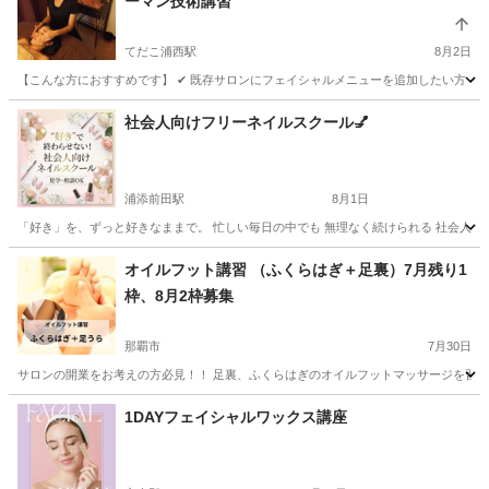
ーマン技術講習
てだこ浦西駅
8月2日
【こんな方におすすめです】 ✔ 既存サロンにフェイシャルメニューを追加したい方 ✔ こ
沖縄
中頭郡
てだこ浦西駅
エステ
フェイシャル
社会人向けフリーネイルスクール💅
浦添前田駅
8月1日
「好き」を、ずっと好きなままで。 忙しい毎日の中でも 無理なく続けられる 社会人のため
沖縄
中頭郡
浦添前田駅
ネイル
社会人
オイルフット講習 （ふくらはぎ＋足裏）7月残り1
枠、8月2枠募集
那覇市
7月30日
サロンの開業をお考えの方必見！！ 足裏、ふくらはぎのオイルフットマッサージを習得し
沖縄
那覇市
フットマッサージ
ふくらはぎ
1DAYフェイシャルワックス講座