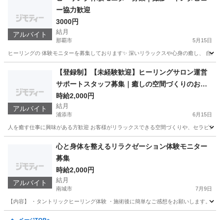
ー協力歓迎
3000円
結月
アルバイト
那覇市
5月15日
ヒーリングの 体験モニターを募集しております✨ 深いリラックスや心身の癒し、 自分自
沖縄
那覇市
美容
ヒーリング
【登録制】【未経験歓迎】ヒーリングサロン運営
サポートスタッフ募集｜癒しの空間づくりのお仕
事
時給2,000円
結月
アルバイト
浦添市
6月15日
人を癒す仕事に興味がある方歓迎 お客様がリラックスできる空間づくりや、セラピスト
沖縄
浦添市
美容
スタッフ
心と身体を整えるリラクゼーション体験モニター
募集
時給2,000円
結月
アルバイト
南城市
7月9日
【内容】 ・タントリックヒーリング体験 ・施術後に簡単なご感想をお願いします。 【安
沖縄
南城市
美容
モニター