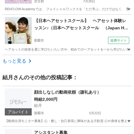
宮古郡
7月26日
REI•FLOW Academyでは、 フェイシャルワックスを「ただ学ぶ」だけではなく、
沖縄
宮古郡
その他
フェイシャル
【日本ヘアセットスクール】 ヘアセット体験レ
ッスン♪（日本ヘアセットスクール （Japan Hair
Set School） 【JHSS沖縄校】お仕事しながら学
那覇市
提携サイト
べる♪）
ヘアセットの技術を更に学びたいたい方や、初めてのヘアセットを一から学びたい方へ当スクー
沖縄
那覇市
ヘアメイク
もっと見る
結月
さんのその他の投稿記事：
顔出しなしの動画依頼（謝礼あり）
時給2,000円
結月
アルバイト
那覇市
5月22日
【動画出演モニター募集】心・癒し・自己表現に興味がある方歓迎 心や身体を整えるヒ
沖縄
那覇市
美容
ヒーリング
アシスタント募集