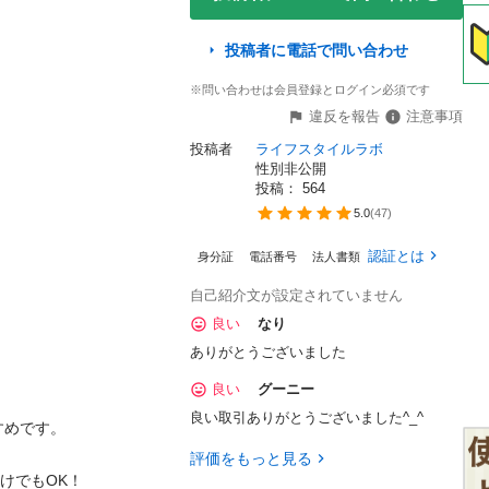
投稿者に電話で問い合わせ
※問い合わせは会員登録とログイン必須です
違反を報告
注意事項
投稿者
ライフスタイルラボ

性別非公開
投稿： 
564
5.0
(
47
)
認証とは
身分証
電話番号
法人書類
自己紹介文が設定されていません


良い
なり
ありがとうございました
良い
グーニー
良い取引ありがとうございました^_^
す。

評価をもっと見る
もOK！
