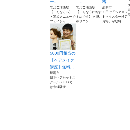
ー...
｜...
格...
てだこ浦西駅
てだこ浦西駅
那覇市
【こんな方へ】
【こんな方におす
１日で「ヘアセッ
・追加メニューで
すめです】 ✔ 既
トマイスター検定
フェイシャ...
存サロン...
資格」が取得...
5000円相当の
【ヘアメイク
講座】無料...
那覇市
日本ヘアセットス
クール（JHSS）
は未経験者...