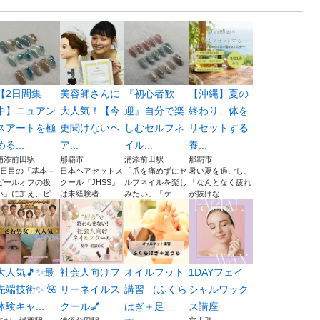
【2日間集
美容師さんに
『初心者歓
【沖縄】夏の
中】ニュアン
大人気！【今
迎』自分で楽
終わり、体を
スアートを極
更聞けないヘ
しむセルフネ
リセットする
める...
ア...
イル...
養...
浦添前田駅
那覇市
浦添前田駅
那覇市
1日目の「基本＋
日本ヘアセットス
「爪を痛めずにセ
暑い夏を過ごし、
ピールオフの扱
クール『JHSS』
ルフネイルを楽し
「なんとなく疲れ
い」に加え、ピ...
は未経験者...
みたい」「ケ...
が抜けな...
大人気🎵✨最
社会人向けフ
オイルフット
1DAYフェイ
先端技術✨ 🌺
リーネイルス
講習 （ふくら
シャルワック
体験キャ...
クール💅
はぎ＋足
ス講座