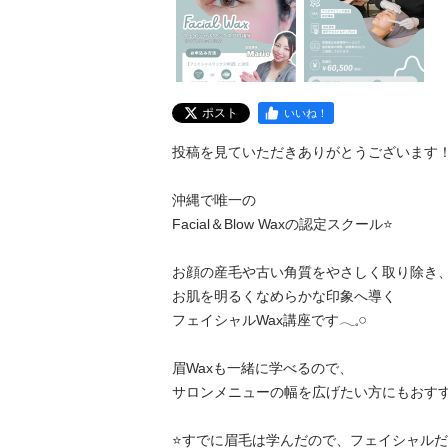
ポスト
いいね！
投稿を見ていただきありがとうございます！

沖縄で唯一の

Facial＆Blow Waxの認定スクール⭐️

お顔の産毛や古い角質をやさしく取り除き、
お肌を明るくなめらかな印象へ導く

フェイシャルWax講座です𓂃𓈒𓏸

眉Waxも一緒に学べるので、

サロンメニューの幅を広げたい方にもおすすめで
⭐️すでに眉毛は学んだので、フェイシャルだけで