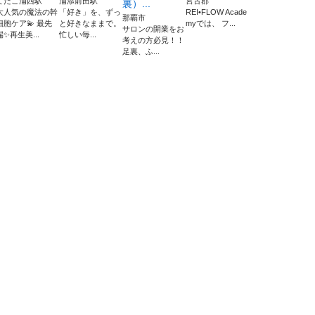
てだこ浦西駅
浦添前田駅
宮古郡
裏）...
大人気の魔法の幹
「好き」を、ずっ
REI•FLOW Acade
那覇市
細胞ケア💫 最先
と好きなままで。
myでは、 フ...
サロンの開業をお
端✨再生美...
忙しい毎...
考えの方必見！！
足裏、ふ...