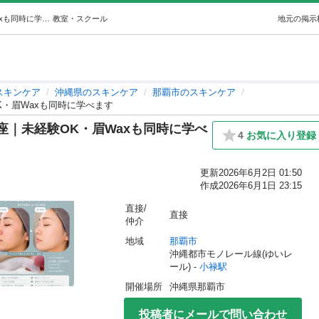
【沖縄開催】フェイシャルWax講座｜未経験OK・眉Waxも同時に学べます (ライフスタイルラボ) 小禄のスキンケアの生徒募集・教室・スクールの広告掲示板｜ジモティー
教室・スクール
地元の掲示
スキンケア
沖縄県のスキンケア
那覇市のスキンケア
K・眉Waxも同時に学べます
座｜未経験OK・眉Waxも同時に学べ
4
お気に入り登録
更新
2026年6月2日 01:50
作成
2026年6月1日 23:15
直接/
直接
仲介
地域
那覇市
沖縄都市モノレール線(ゆいレ
ール) - 
小禄駅
開催場所
沖縄県那覇市
投稿者にメールで問い合わせ