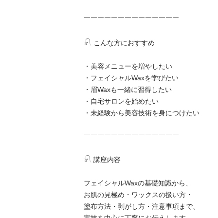
￣￣￣￣￣￣￣￣￣￣￣￣￣￣

𓍯 こんな方におすすめ

・美容メニューを増やしたい

・フェイシャルWaxを学びたい

・眉Waxも一緒に習得したい

・自宅サロンを始めたい

・未経験から美容技術を身につけたい

￣￣￣￣￣￣￣￣￣￣￣￣￣￣

𓍯 講座内容

フェイシャルWaxの基礎知識から、

お肌の見極め・ワックスの扱い方・

塗布方法・剥がし方・注意事項まで、
