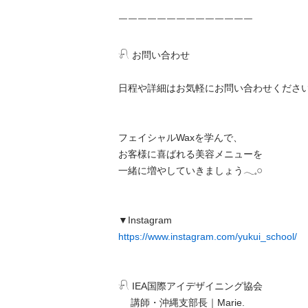
￣￣￣￣￣￣￣￣￣￣￣￣￣￣

𓍯 お問い合わせ

日程や詳細はお気軽にお問い合わせください。
フェイシャルWaxを学んで、

お客様に喜ばれる美容メニューを

一緒に増やしていきましょう𓂃𓈒𓏸

https://www.instagram.com/yukui_school/
𓍯 IEA国際アイデザイニング協会

　 講師・沖縄支部長｜Marie.
