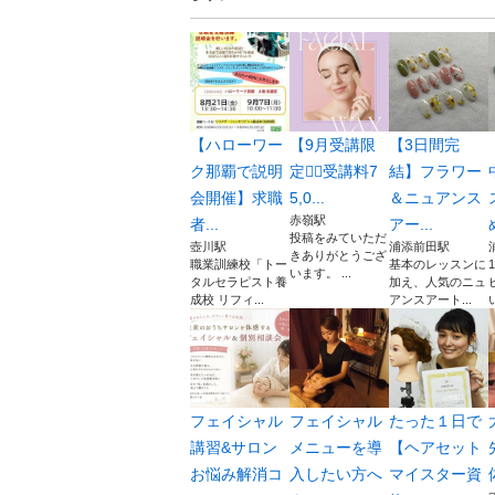
【ハローワー
【9月受講限
【3日間完
ク那覇で説明
定❤️‍🔥受講料7
結】フラワー
会開催】求職
5,0...
＆ニュアンス
赤嶺駅
者...
アー...
投稿をみていただ
壺川駅
浦添前田駅
きありがとうござ
職業訓練校「トー
基本のレッスンに
います。 ...
タルセラピスト養
加え、人気のニュ
成校 リフィ...
アンスアート...
フェイシャル
フェイシャル
たった１日で
講習&サロン
メニューを導
【ヘアセット
お悩み解消コ
入したい方へ
マイスター資