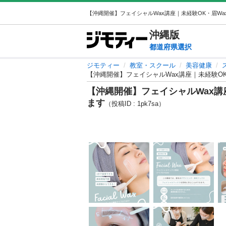
沖縄
版
都道府県選択
ジモティー
教室・スクール
美容健康
【沖縄開催】フェイシャルWax講座｜未経験O
【沖縄開催】フェイシャルWax講
ます
（投稿ID : 1pk7sa）