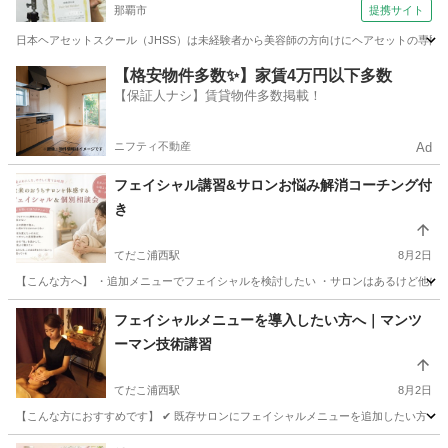
那覇市
提携サイト
日本ヘアセットスクール（JHSS）は未経験者から美容師の方向けにヘアセットの専門知
沖縄
那覇市
ヘアメイク
【格安物件多数✨】家賃4万円以下多数
【保証人ナシ】賃貸物件多数掲載！
ニフティ不動産
Ad
フェイシャル講習&サロンお悩み解消コーチング付
き
てだこ浦西駅
8月2日
【こんな方へ】 ・追加メニューでフェイシャルを検討したい ・サロンはあるけど他に新
沖縄
中頭郡
てだこ浦西駅
エステ
フェイシャル
フェイシャルメニューを導入したい方へ｜マンツ
ーマン技術講習
てだこ浦西駅
8月2日
【こんな方におすすめです】 ✔ 既存サロンにフェイシャルメニューを追加したい方 ✔ こ
沖縄
中頭郡
てだこ浦西駅
エステ
フェイシャル