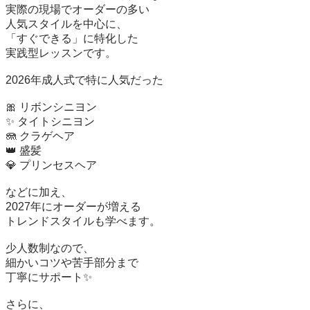
実際の現場でオーダーの多い

人気スタイルを中心に、

「すぐできる」に特化した

実践型レッスンです。

2026年成人式で特に人気だった

🎀 リボンシニヨン

✨ タイトシニヨン

🪼 クラゲヘア

👑 盛髪

💎 プリンセスヘア

などに加え、

2027年にオーダーが増える

トレンドスタイルも学べます。

少人数制なので、

細かいコツや苦手部分まで

丁寧にサポート✨

さらに、
