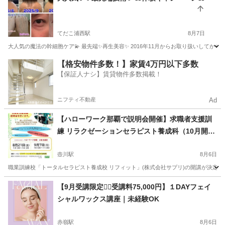
てだこ浦西駅
8月7日
大人気の魔法の幹細胞ケア💫 最先端✨再生美容✨ 2016年11月からお取り扱いしてから
沖縄
宜野湾市
てだこ浦西駅
スキンケア
40代
【格安物件多数！】家賃4万円以下多数
【保証人ナシ】賃貸物件多数掲載！
ニフティ不動産
Ad
【ハローワーク那覇で説明会開催】求職者支援訓
練 リラクゼーションセラピスト養成科（10月開
講・受講料無料※）
壺川駅
8月6日
職業訓練校「トータルセラピスト養成校 リフィット」(株式会社サプリ)の開講が決定い
沖縄
那覇市
壺川駅
マッサージ
求職者支援訓練
【9月受講限定❤️‍🔥受講料75,000円】１DAYフェイ
シャルワックス講座｜未経験OK
赤嶺駅
8月6日