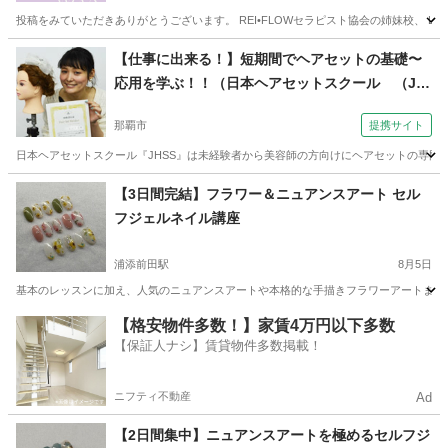
投稿をみていただきありがとうございます。 REI•FLOWセラピスト協会の姉妹校、 Light
沖縄
那覇市
赤嶺駅
美容健康
フェイシャル
【仕事に出来る！】短期間でヘアセットの基礎〜
応用を学ぶ！！（日本ヘアセットスクール （Ja
pan Hair Set School） 【JHSS沖縄校】お仕事し
那覇市
提携サイト
ながら学べる♪）
日本ヘアセットスクール『JHSS』は未経験者から美容師の方向けにヘアセットの専門知
沖縄
那覇市
ヘアメイク
【3日間完結】フラワー＆ニュアンスアート セル
フジェルネイル講座
浦添前田駅
8月5日
基本のレッスンに加え、人気のニュアンスアートや本格的な手描きフラワーアートまでマ
沖縄
宜野湾市
浦添前田駅
ネイル
アート
【格安物件多数！】家賃4万円以下多数
【保証人ナシ】賃貸物件多数掲載！
ニフティ不動産
Ad
【2日間集中】ニュアンスアートを極めるセルフジ