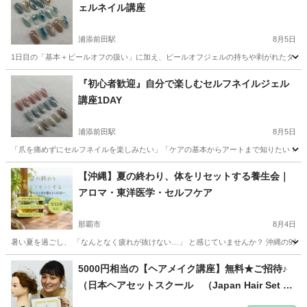
ェルネイル講座
浦添前田駅
8月5日
1日目の「基本＋ピールオフの扱い」に加え、ピールオフジェルの持ちや剥がれたタイミン
沖縄
宜野湾市
浦添前田駅
美容健康
アート
『初心者歓迎』自分で楽しむセルフネイルジェル
講座1DAY
浦添前田駅
8月5日
「爪を痛めずにセルフネイルを楽しみたい」「ケアの基本からアートまで知りたい！」そ
沖縄
宜野湾市
浦添前田駅
ネイル
講座
【沖縄】夏の終わり、体をリセットする養生会｜
アロマ・東洋医学・セルフケア
那覇市
8月4日
暑い夏を過ごし、 「なんとなく疲れが抜けない…」 と感じていませんか？ 沖縄の9月は
沖縄
那覇市
美容健康
東洋医学
5000円相当の【ヘアメイク講座】無料★ご招待♪
（日本ヘアセットスクール （Japan Hair Set Sc
hool） 【JHSS沖縄校】お仕事しながら学べる♪）