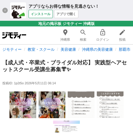
アプリならお得な情報を見逃さない！
インストール
アプリで開く
地元の掲示板 ジモティー 沖縄版
沖縄県
検索
ログイン
投稿
ジモティー
教室・スクール
美容健康
沖縄県の美容健康
那覇市
【成人式・卒業式・ブライダル対応】 実践型ヘアセ
ットスクール受講生募集👘✨
投稿ID: 1p2t5o
2026年5月11日 06:14