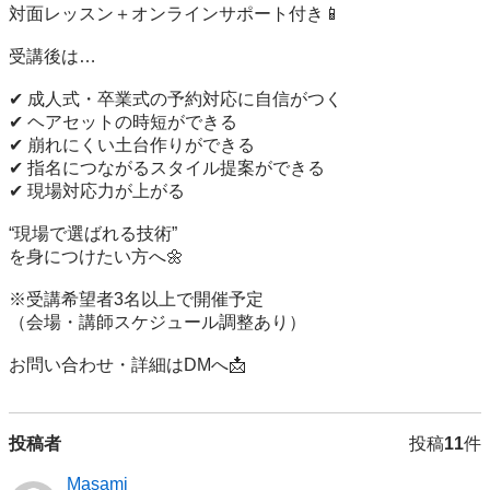
対面レッスン＋オンラインサポート付き📱

受講後は…

✔ 成人式・卒業式の予約対応に自信がつく

✔ ヘアセットの時短ができる

✔ 崩れにくい土台作りができる

✔ 指名につながるスタイル提案ができる

✔ 現場対応力が上がる

“現場で選ばれる技術”

を身につけたい方へ🌼

※受講希望者3名以上で開催予定

（会場・講師スケジュール調整あり）

お問い合わせ・詳細はDMへ📩
投稿者
投稿
11
件
Masami