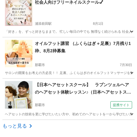
社会人向けフリーネイルスクール💅
浦添前田駅
8月1日
「好き」を、ずっと好きなままで。 忙しい毎日の中でも 無理なく続けられる 社会人のため
沖縄
中頭郡
浦添前田駅
ネイル
社会人
オイルフット講習 （ふくらはぎ＋足裏）7月残り1
枠、8月2枠募集
那覇市
7月30日
サロンの開業をお考えの方必見！！ 足裏、ふくらはぎのオイルフットマッサージを習得し
沖縄
那覇市
フットマッサージ
ふくらはぎ
【日本ヘアセットスクール】 ラプンツェルヘア
のヘアセット体験レッスン♪（日本ヘアセットスク
ール （Japan Hair Set School） 【JHSS沖縄
那覇市
提携サイト
校】お仕事しながら学べる♪）
ヘアセットの技術を更に学びたいたい方や、初めてのヘアセットを一から学びたい方へ当スクー
沖縄
那覇市
ヘアメイク
もっと見る