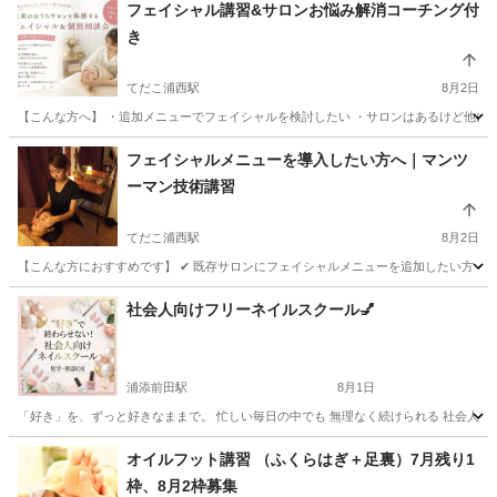
フェイシャル講習&サロンお悩み解消コーチング付
き
てだこ浦西駅
8月2日
【こんな方へ】 ・追加メニューでフェイシャルを検討したい ・サロンはあるけど他に新
沖縄
中頭郡
てだこ浦西駅
エステ
フェイシャル
フェイシャルメニューを導入したい方へ｜マンツ
ーマン技術講習
てだこ浦西駅
8月2日
【こんな方におすすめです】 ✔ 既存サロンにフェイシャルメニューを追加したい方 ✔ こ
沖縄
中頭郡
てだこ浦西駅
エステ
フェイシャル
社会人向けフリーネイルスクール💅
浦添前田駅
8月1日
「好き」を、ずっと好きなままで。 忙しい毎日の中でも 無理なく続けられる 社会人のため
沖縄
中頭郡
浦添前田駅
ネイル
社会人
オイルフット講習 （ふくらはぎ＋足裏）7月残り1
枠、8月2枠募集