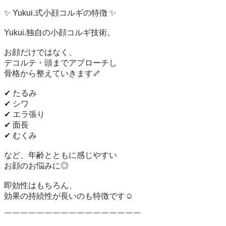
✨ Yukui.式小顔コルギの特徴 ✨

Yukui.独自の小顔コルギ技術。

お顔だけではなく、

デコルテ・頭までアプローチし

骨格から整えていきます🦴

✔ たるみ

✔ シワ

✔ エラ張り

✔ 面長

✔ むくみ

など、年齢とともに感じやすい

お顔のお悩みに◎

即効性はもちろん、

効果の持続性が長いのも特徴です☺️

￣￣￣￣￣￣￣￣￣￣￣￣￣￣￣￣￣
