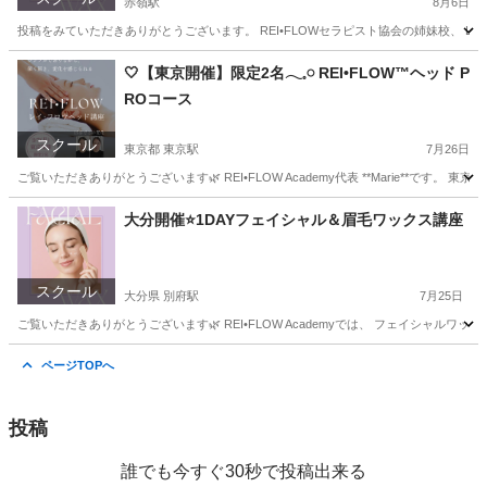
赤嶺駅
8月6日
投稿をみていただきありがとうございます。 REI•FLOWセラピスト協会の姉妹校、 Light
沖縄
那覇市
赤嶺駅
美容健康
フェイシャル
🤍【東京開催】限定2名𓂃𓈒𓏸 REI•FLOW™ヘッド P
ROコース
スクール
東京都 東京駅
7月26日
ご覧いただきありがとうございます🌿 REI•FLOW Academy代表 **Marie**です。 東京都
東京
江東区
東京駅
ヘッドスパ
ヘッド
大分開催⭐️1DAYフェイシャル＆眉毛ワックス講座
スクール
大分県 別府駅
7月25日
ご覧いただきありがとうございます🌿 REI•FLOW Academyでは、 フェイシャル
大分
大分市
別府駅
その他
眉毛
ページTOPへ
投稿
誰でも今すぐ30秒で投稿出来る