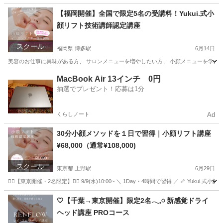
東京
江東区
品川駅
美容健康
講座
【福岡開催】全国で限定5名の受講料！Yukui.式小
顔リフト技術講師認定講座
スクール
福岡県 博多駅
6月14日
美容のお仕事に興味がある方、 サロンメニューを増やしたい方、 小顔メニューを学んでみたい方
福岡
福岡市
博多駅
リフトアップ
小顔
MacBook Air 13インチ 0円
抽選でプレゼント！応募は1分
くらしノート
Ad
30分小顔メソッドを１日で習得｜小顔リフト講座
¥68,000（通常¥108,000)
スクール
東京都 上野駅
6月29日
❤️‍🔥【東京開催・2名限定】❤️‍🔥 9/9(水)10:00~ ＼ 1Day・4時間で習得 ／ 🦴 Y
東京
墨田区
上野駅
その他
小顔
🤍【千葉→東京開催】限定2名𓂃𓈒𓏸 新感覚ドライ
ヘッド講座 PROコース