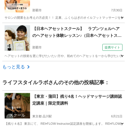
那覇市
7月30日
サロンの開業をお考えの方必見！！ 足裏、ふくらはぎのオイルフットマッサージを習得し
沖縄
那覇市
フットマッサージ
ふくらはぎ
【日本ヘアセットスクール】 ラプンツェルヘア
のヘアセット体験レッスン♪（日本ヘアセットスク
ール （Japan Hair Set School） 【JHSS沖縄
那覇市
提携サイト
校】お仕事しながら学べる♪）
ヘアセットの技術を更に学びたいたい方や、初めてのヘアセットを一から学びたい方へ当スクー
沖縄
那覇市
ヘアメイク
もっと見る
ライフスタイルラボ
さんのその他の投稿記事：
【東京・蒲田】残り4名！ヘッドマッサージ講師認
定講座｜限定受講料
スクール
東京都 品川駅
6月21日
【残り４名】 東京にて、 REI•FLOW Instructor認定講座を開催します。 REI•