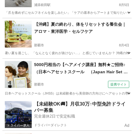
浦添前田駅
8月5日
「爪を痛めずにセルフネイルを楽しみたい」「ケアの基本からアートまで知りたい！」そ
沖縄
宜野湾市
浦添前田駅
ネイル
講座
【沖縄】夏の終わり、体をリセットする養生会｜
アロマ・東洋医学・セルフケア
那覇市
8月4日
暑い夏を過ごし、 「なんとなく疲れが抜けない…」 と感じていませんか？ 沖縄の9月は
沖縄
那覇市
美容健康
東洋医学
5000円相当の【ヘアメイク講座】無料★ご招待♪
（日本ヘアセットスクール （Japan Hair Set Sc
hool） 【JHSS沖縄校】お仕事しながら学べる♪）
那覇市
提携サイト
日本ヘアセットスクール（JHSS）は未経験者から美容師の方向けにヘアセットの専門知
沖縄
那覇市
ヘアメイク
【未経験OK🚚】月収30万↑中型免許ドライ
バー募集
完全週休2日で安定転職
ドライバーダイレクト
Ad