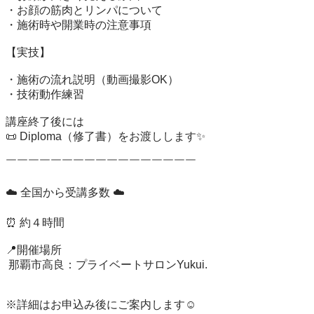
・お顔の筋肉とリンパについて

・施術時や開業時の注意事項

【実技】

・施術の流れ説明（動画撮影OK）

・技術動作練習

講座終了後には

📜 Diploma（修了書）をお渡しします✨

￣￣￣￣￣￣￣￣￣￣￣￣￣￣￣￣￣

☁️ 全国から受講多数 ☁️

⏰ 約４時間

📍開催場所

 那覇市高良：プライベートサロンYukui.

※詳細はお申込み後にご案内します☺️
