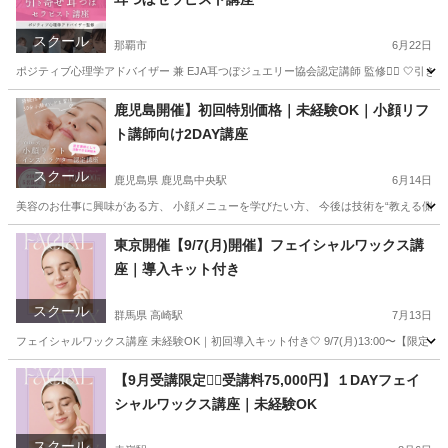
スクール
那覇市
6月22日
ポジティブ心理学アドバイザー 兼 EJA耳つぼジュエリー協会認定講師 監修❤️‍🔥 🤍
沖縄
那覇市
美容健康
つぼ
鹿児島開催】初回特別価格｜未経験OK｜小顔リフ
ト講師向け2DAY講座
スクール
鹿児島県 鹿児島中央駅
6月14日
美容のお仕事に興味がある方、 小顔メニューを学びたい方、 今後は技術を“教える側”として
鹿児島
鹿児島市
鹿児島中央駅
リフトアップ
小顔
東京開催【9/7(月)開催】フェイシャルワックス講
座｜導入キット付き
スクール
群馬県 高崎駅
7月13日
フェイシャルワックス講座 未経験OK｜初回導入キット付き🤍 9/7(月)13:00〜【限定２名】 ご
群馬
前橋市
高崎駅
スキンケア
フェイシャル
【9月受講限定❤️‍🔥受講料75,000円】１DAYフェイ
シャルワックス講座｜未経験OK
スクール