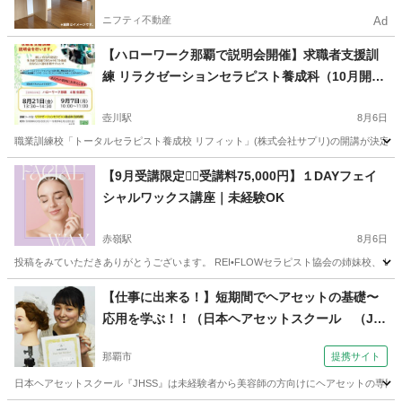
ニフティ不動産
Ad
【ハローワーク那覇で説明会開催】求職者支援訓
練 リラクゼーションセラピスト養成科（10月開
講・受講料無料※）
壺川駅
8月6日
職業訓練校「トータルセラピスト養成校 リフィット」(株式会社サプリ)の開講が決定い
沖縄
那覇市
壺川駅
マッサージ
求職者支援訓練
【9月受講限定❤️‍🔥受講料75,000円】１DAYフェイ
シャルワックス講座｜未経験OK
赤嶺駅
8月6日
投稿をみていただきありがとうございます。 REI•FLOWセラピスト協会の姉妹校、 Light
沖縄
那覇市
赤嶺駅
美容健康
フェイシャル
【仕事に出来る！】短期間でヘアセットの基礎〜
応用を学ぶ！！（日本ヘアセットスクール （Ja
pan Hair Set School） 【JHSS沖縄校】お仕事し
那覇市
提携サイト
ながら学べる♪）
日本ヘアセットスクール『JHSS』は未経験者から美容師の方向けにヘアセットの専門知