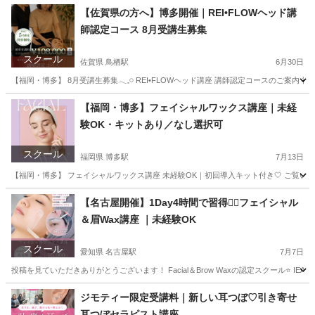
【佐賀県の方へ】博多開催｜REI•FLOWヘッド講
師認定コース 8月受講生募集
スクール
佐賀県 鳥栖駅
6月30日
【福岡・博多】 8月受講生募集𓂃𓈒𓏸 REI•FLOWヘッド講座 講師認定コースのご案内
佐賀
佐賀市
鳥栖駅
ヘッドスパ
ヘッド
【福岡・博多】フェイシャルワックス講座｜未経
験OK・キットあり／なし選択可
スクール
福岡県 博多駅
7月13日
【福岡・博多】 フェイシャルワックス講座 未経験OK｜初回導入キット付き🤍 ご覧いただきありが
福岡
福岡市
博多駅
その他
フェイシャル
【名古屋開催】1Day4時間で習得❤️‍🔥フェイシャル
＆眉Wax講座 ｜未経験OK
スクール
愛知県 名古屋駅
7月7日
投稿を見ていただきありがとうございます！ Facial＆Brow Waxの認定スクール⭐️ 
愛知
名古屋市
名古屋駅
その他
フェイシャル
ジモティー限定受講料｜新しい耳つぼ♡引き寄せ
耳つぼセラピスト講座