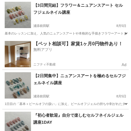
沖縄
那覇市
ヘアメイク
【3日間完結】フラワー＆ニュアンスアート セル
フジェルネイル講座
浦添前田駅
8月5日
基本のレッスンに加え、人気のニュアンスアートや本格的な手描きフラワーアートまでマ
沖縄
宜野湾市
浦添前田駅
ネイル
アート
【ペット相談可】家賃1ヶ月0円物件あり！
無料アプリ
ニフティ不動産
Ad
【2日間集中】ニュアンスアートを極めるセルフジ
ェルネイル講座
浦添前田駅
8月5日
1日目の「基本＋ピールオフの扱い」に加え、ピールオフジェルの持ちや剥がれたタイミン
沖縄
宜野湾市
浦添前田駅
美容健康
アート
『初心者歓迎』自分で楽しむセルフネイルジェル
講座1DAY