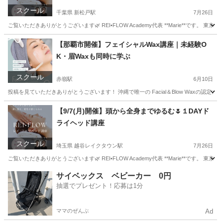
スクール
千葉県 新松戸駅
7月26日
ご覧いただきありがとうございます🌿 REI•FLOW Academy代表 **Marie**です。 東京都
千葉
松戸市
新松戸駅
ヘッドスパ
ヘッド
【那覇市開催】フェイシャルWax講座｜未経験O
K・眉Waxも同時に学ぶ
スクール
赤嶺駅
6月10日
投稿を見ていただきありがとうございます！ 沖縄で唯一の Facial＆Blow Waxの認
沖縄
宮古郡
赤嶺駅
美容健康
フェイシャル
【9/7(月)開催】頭から全身までゆるむ🌷１DAYド
ライヘッド講座
スクール
埼玉県 越谷レイクタウン駅
7月26日
ご覧いただきありがとうございます🌿 REI•FLOW Academy代表 **Marie**です。 東
埼玉
川越市
越谷レイクタウン駅
快眠
ヘッド
サイベックス ベビーカー 0円
抽選でプレゼント！応募は1分
ママのぜんぶ
Ad