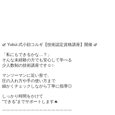
🌿 Yukui.式小顔コルギ【技術認定資格講座】開催 🌿

「私にもできるかな…？」

そんな未経験の方でも安心して学べる

少人数制の技術講座です☺️✨

マンツーマンに近い形で、

圧の入れ方や手の使い方まで

細かくチェックしながら丁寧に指導◎

しっかり時間をかけて

“できる”までサポートします🔥

￣￣￣￣￣￣￣￣￣￣￣￣￣￣￣￣￣
