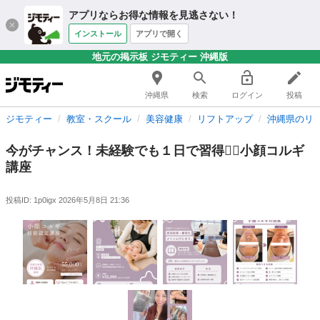
アプリならお得な情報を見逃さない！
インストール
アプリで開く
地元の掲示板 ジモティー 沖縄版
沖縄県
検索
ログイン
投稿
ジモティー
教室・スクール
美容健康
リフトアップ
沖縄県のリ
今がチャンス！未経験でも１日で習得❤️‍🔥小顔コルギ
講座
投稿ID: 1p0igx
2026年5月8日 21:36