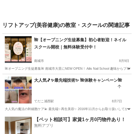
リフトアップ(美容健康)の教室・スクールの関連記事
🌺【オープニング生徒募集】初心者歓迎！ネイル
スクール開校｜無料体験受付中！
南城市
8月9日
🌺オープニング生徒募集🌺 南城市大里にNEW OPEN！ Ailis Nail School 
沖縄
南城市
ネイル
オープニング
大人気🎵✨最先端技術✨ 🌺体験キャンペーン🌺
てだこ浦西駅
8月7日
大人気の魔法の幹細胞ケア💫 最先端✨再生美容✨ 2016年11月からお取り扱いしてから
沖縄
宜野湾市
てだこ浦西駅
スキンケア
40代
【ペット相談可】家賃1ヶ月0円物件あり！
無料アプリ