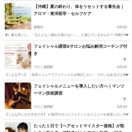
【沖縄】夏の終わり、体をリセットする養生会｜
アロマ・東洋医学・セルフケア
那覇市
8月4日
暑い夏を過ごし、 「なんとなく疲れが抜けない…」 と感じていませんか？ 沖縄の9月は
沖縄
那覇市
美容健康
東洋医学
フェイシャル講習&サロンお悩み解消コーチング付
き
てだこ浦西駅
8月2日
【こんな方へ】 ・追加メニューでフェイシャルを検討したい ・サロンはあるけど他に新
沖縄
中頭郡
てだこ浦西駅
エステ
フェイシャル
フェイシャルメニューを導入したい方へ｜マンツ
ーマン技術講習
てだこ浦西駅
8月2日
【こんな方におすすめです】 ✔ 既存サロンにフェイシャルメニューを追加したい方 ✔ こ
沖縄
中頭郡
てだこ浦西駅
エステ
フェイシャル
たった１日で【ヘアセットマイスター資格】が取