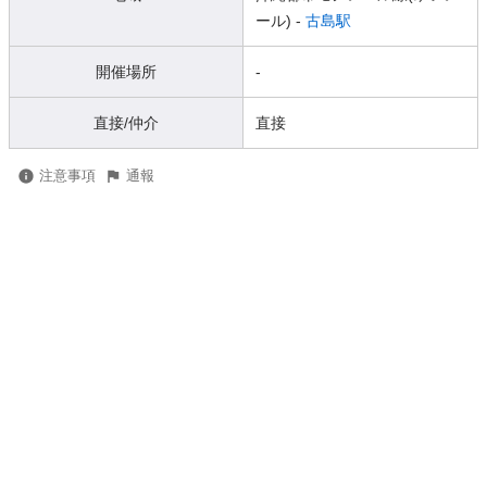
ール) -
古島駅
開催場所
-
直接/仲介
直接
注意事項
通報