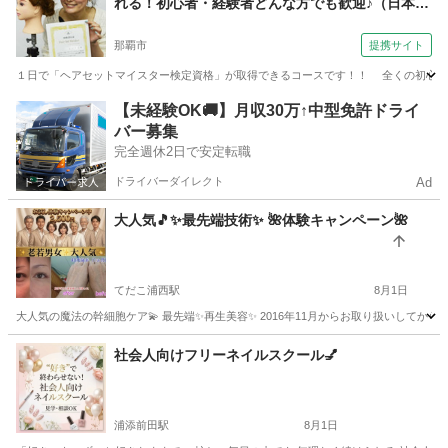
れる！初心者・経験者どんな方でも歓迎♪（日本ヘ
アセットスクール （Japan Hair Set School）
那覇市
提携サイト
【JHSS沖縄校】お仕事しながら学べる♪）
１日で「ヘアセットマイスター検定資格」が取得できるコースです！！ 全くの初心者か
沖縄
那覇市
ヘアメイク
【未経験OK🚚】月収30万↑中型免許ドライ
バー募集
完全週休2日で安定転職
ドライバーダイレクト
Ad
大人気🎵✨最先端技術✨ 🌺体験キャンペーン🌺
てだこ浦西駅
8月1日
大人気の魔法の幹細胞ケア💫 最先端✨再生美容✨ 2016年11月からお取り扱いしてから
沖縄
宜野湾市
てだこ浦西駅
スキンケア
40代
社会人向けフリーネイルスクール💅
浦添前田駅
8月1日