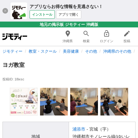
アプリならお得な情報を見逃さない！
インストール
アプリで開く
地元の掲示板 ジモティー 沖縄版
沖縄県
検索
ログイン
投稿
ジモティー
教室・スクール
美容健康
その他
沖縄県のその他
ヨガ教室
投稿ID: 18ixsc
浦添市
- 宮城（字）
地域
沖縄都市モノレール線(ゆいレ