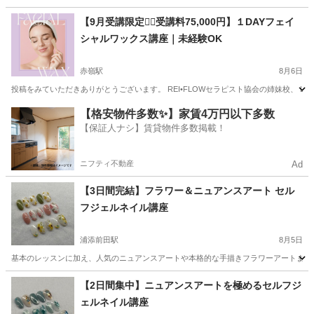
沖縄
那覇市
壺川駅
マッサージ
求職者支援訓練
【9月受講限定❤️‍🔥受講料75,000円】１DAYフェイ
シャルワックス講座｜未経験OK
赤嶺駅
8月6日
投稿をみていただきありがとうございます。 REI•FLOWセラピスト協会の姉妹校、 Light
沖縄
那覇市
赤嶺駅
美容健康
フェイシャル
【格安物件多数✨】家賃4万円以下多数
【保証人ナシ】賃貸物件多数掲載！
ニフティ不動産
Ad
【3日間完結】フラワー＆ニュアンスアート セル
フジェルネイル講座
浦添前田駅
8月5日
基本のレッスンに加え、人気のニュアンスアートや本格的な手描きフラワーアートまでマ
沖縄
宜野湾市
浦添前田駅
ネイル
アート
【2日間集中】ニュアンスアートを極めるセルフジ
ェルネイル講座