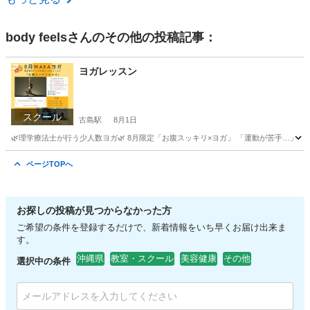
body feels
さんのその他の投稿記事：
ヨガレッスン
スクール
古島駅
8月1日
🌿理学療法士が行う少人数ヨガ🌿 8月限定「お腹スッキリ×ヨガ」 「運動が苦手…」 
沖縄
浦添市
古島駅
その他
理学療法士
ページTOPへ
お探しの投稿が見つからなかった方
ご希望の条件を登録するだけで、新着情報をいち早くお届け出来ま
す。
沖縄県
教室・スクール
美容健康
その他
選択中の条件