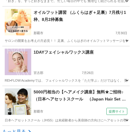
「好き」を、ずっと好きなままで。 忙しい毎日の中でも 無理なく続けられる 社会人のため
沖縄
中頭郡
浦添前田駅
ネイル
社会人
オイルフット講習 （ふくらはぎ＋足裏）7月残り1
枠、8月2枠募集
那覇市
7月30日
サロンの開業をお考えの方必見！！ 足裏、ふくらはぎのオイルフットマッサージを習得し
沖縄
那覇市
フットマッサージ
ふくらはぎ
1DAYフェイシャルワックス講座
宮古郡
7月26日
REI•FLOW Academyでは、 フェイシャルワックスを「ただ学ぶ」だけではなく、
沖縄
宮古郡
その他
フェイシャル
5000円相当の【ヘアメイク講座】無料★ご招待♪
（日本ヘアセットスクール （Japan Hair Set Sc
hool） 【JHSS沖縄校】お仕事しながら学べる♪）
那覇市
提携サイト
日本ヘアセットスクール（JHSS）は未経験者から美容師の方向けにヘアセットの専門知
沖縄
那覇市
ヘアメイク
もっと見る