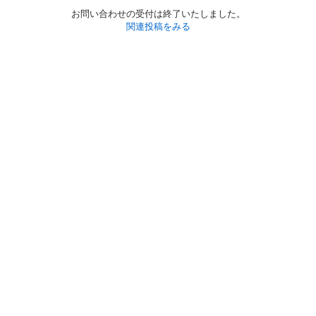
お問い合わせの受付は終了いたしました。
関連投稿をみる
初めての方へ
利用規約
プライバシーポリシー
プライバシー・ステートメント
健全化に資する運用方針
お問い合わせ
運営会社
サイトマップ
ご利用ガイド
フリーワードで探す
PC版で表示
都道府県選択
特定商取引法の表示
利用者情報の外部送信について
© 2011-
2026
Jmty, Inc.