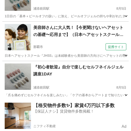
浦添前田駅
8月5日
1日目の「基本＋ピールオフの扱い」に加え、ピールオフジェルの持ちや剥がれたタイミン
沖縄
宜野湾市
浦添前田駅
美容健康
アート
美容師さんに大人気！【今更聞けないヘアセット
の基礎〜応用まで】（日本ヘアセットスクール
（Japan Hair Set School） 【JHSS沖縄校】お仕
那覇市
提携サイト
事しながら学べる♪）
日本ヘアセットスクール『JHSS』は未経験者から美容師の方向けにヘアセットの専門知
沖縄
那覇市
ヘアメイク
『初心者歓迎』自分で楽しむセルフネイルジェル
講座1DAY
浦添前田駅
8月5日
「爪を痛めずにセルフネイルを楽しみたい」「ケアの基本からアートまで知りたい！」そ
沖縄
宜野湾市
浦添前田駅
ネイル
講座
【格安物件多数✨】家賃4万円以下多数
【保証人ナシ】賃貸物件多数掲載！
ニフティ不動産
Ad